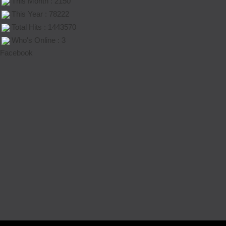
This Month : 2150
This Year : 78222
Total Hits : 1443570
Who's Online : 3
Facebook