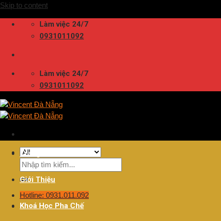
Skip to content
Làm việc 24/7
0931011092
Làm việc 24/7
0931011092
Trang Chủ
Giới Thiệu
Hotline: 0931.011.092
Khoá Học Pha Chế