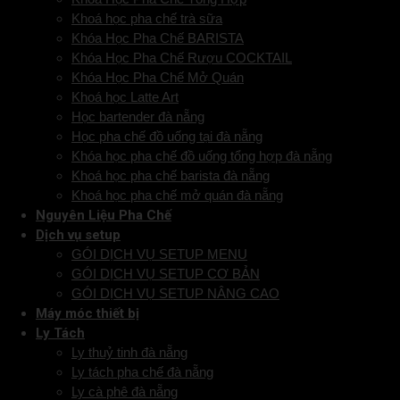
Khoá học pha chế trà sữa
Khóa Học Pha Chế BARISTA
Khóa Học Pha Chế Rượu COCKTAIL
Khóa Học Pha Chế Mở Quán
Khoá học Latte Art
Học bartender đà nẵng
Học pha chế đồ uống tại đà nẵng
Khóa học pha chế đồ uống tổng hợp đà nẵng
Khoá học pha chế barista đà nẵng
Khoá học pha chế mở quán đà nẵng
Nguyên Liệu Pha Chế
Dịch vụ setup
GÓI DỊCH VỤ SETUP MENU
GÓI DỊCH VỤ SETUP CƠ BẢN
GÓI DỊCH VỤ SETUP NÂNG CAO
Máy móc thiết bị
Ly Tách
Ly thuỷ tinh đà nẵng
Ly tách pha chế đà nẵng
Ly cà phê đà nẵng