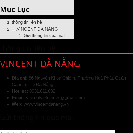
Mục Lục
thông tin liên hệ
VINCENT ĐÀ NẴNG
Gửi thông tin qua mail
thông tin liên hệ
VINCENT ĐÀ NẴNG
Địa chỉ:
96 Nguyễn Khoa Chiêm, Phường Hoà Phát, Quận
Cẩm Lệ, Tp Đà Nẵng
Hotline:
0931.011.092
Email:
vincentvietnamvn@gmail.com
Web:
www.vincentdanang.vn
Gửi thông tin qua mail