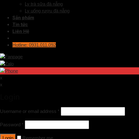
Ly trà sữa đà nẵng
Ly uống rượu đà nẵng
Sản phẩm
Tin tức
Liên Hệ
Hotline: 0931.011.092
x
x
Login
Username or email address
*
Password
*
Login
Remember me