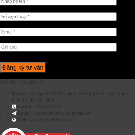
THÔNG TIN LIÊN HỆ
Địa chỉ:
96 Nguyễn Khoa Chiêm, Phường Hoà Phát, Quận
Cẩm Lệ, Tp Đà Nẵng
Hotline:
0931.011.092
Email:
vincentvietnamvn@gmail.com
Web:
www.vincentdanang.vn