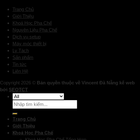
Trang Chủ
Giới Thiệu
Khoá Học Pha Chế
Nguyên Liệu Pha Chế
Dịch vụ setup
Máy móc thiết bị
Ly Tách
Sản phẩm
Tin tức
Liên Hệ
Copyright 2026 ©
Bản quyền thuộc về Vincent Đà Nẵng kế web
bởi
SEOTCT
Trang Chủ
Giới Thiệu
Khoá Học Pha Chế
Khoá Học Pha Chế Tổng Hợp