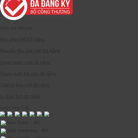
Dịch Vụ Vincent
Học pha chế Đà Nẵng
Nguyên liệu pha chế Đà Nẵng
Setup quán cafe đà nẵng
Setup quán trà sữa đà nẵng
Thiết bị pha chế đà nẵng
Ly thuỷ tinh đà nẵng
Lượt Truy Cập
Visit Today : 387
Visit Yesterday : 461