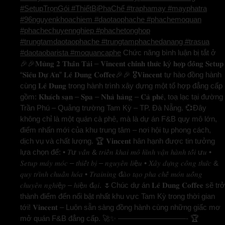
#SetupTrọnGói #ThiếtBịPhaChế #traphamay #mayphatra
#96nguyenkhoachiem #daotaophache #phachemoquan
#phachechuyennghiep #phachetonghop
#trungtamdaotaophache #trungtamphachedanang #trasua
#daotaobarista #moquancaphe
Chức năng bình luận bị tắt
ở
🎉🎉𝐌𝐮̀𝐧𝐠 𝟐 𝐓𝐡𝐚̂̀𝐧 𝐓𝐚̀𝐢 – 𝐕𝐢𝐧𝐜𝐞𝐧𝐭 𝐜𝐡𝐢́𝐧𝐡 𝐭𝐡𝐮̛́𝐜 𝐤ý 𝐡𝐨̛̣𝐩 đ𝐨̂̀𝐧𝐠 𝐒𝐞𝐭𝐮𝐩
“𝐒𝐢𝐞̂𝐮 𝐃𝐮̛̣ 𝐀́𝐧” 𝐋𝐞̂ 𝐃𝐮𝐧𝐠 𝐂𝐨𝐟𝐟𝐞𝐞🎉🎉 🎖️𝐕𝐢𝐧𝐜𝐞𝐧𝐭 tự hào đồng hành
cùng 𝐋𝐞̂ 𝐃𝐮𝐧𝐠 trong hành trình xây dựng một tổ hợp đẳng cấp
gồm: 𝐊𝐡𝐚́𝐜𝐡 𝐬𝐚̣𝐧 – 𝐒𝐩𝐚 – 𝐍𝐡𝐚̀ 𝐡𝐚̀𝐧𝐠 – 𝐂𝐚̀ 𝐩𝐡𝐞̂, toạ lạc tại đường
Trần Phú – Quảng trường Tam Kỳ – TP. Đà Nẵng. 💞Đây
không chỉ là một quán cà phê, mà là dự án F&B quy mô lớn,
điểm nhấn mới của khu trung tâm – nơi hội tụ phong cách,
dịch vụ và chất lượng. 🏆 𝐕𝐢𝐧𝐜𝐞𝐧𝐭 hân hạnh được tin tưởng
lựa chọn để: • 𝑇ư 𝑣𝑎̂́𝑛 & 𝑡𝑟𝑖𝑒̂̉𝑛 𝑘ℎ𝑎𝑖 𝑚𝑜̂ ℎ𝑖̀𝑛ℎ 𝑣𝑎̣̂𝑛 ℎ𝑎̀𝑛ℎ 𝑡𝑜̂́𝑖 ư𝑢 •
𝑆𝑒𝑡𝑢𝑝 𝑚𝑎́𝑦 𝑚𝑜́𝑐 – 𝑡ℎ𝑖𝑒̂́𝑡 𝑏𝑖̣ – 𝑛𝑔𝑢𝑦𝑒̂𝑛 𝑙𝑖ệ𝑢 • 𝑋𝑎̂𝑦 𝑑𝑢̛̣𝑛𝑔 𝑐𝑜̂𝑛𝑔 𝑡ℎ𝑢̛́𝑐 &
𝑞𝑢𝑦 𝑡𝑟𝑖̀𝑛ℎ 𝑐ℎ𝑢𝑎̂̉𝑛 ℎ𝑜́𝑎 • 𝑇𝑟𝑎𝑖𝑛𝑖𝑛𝑔 đ𝑎̀𝑜 𝑡𝑎̣𝑜 𝑝ℎ𝑎 𝑐ℎ𝑒̂́ 𝑚𝑜́𝑛 𝑢𝑜̂́𝑛𝑔
𝑐ℎ𝑢𝑦𝑒̂𝑛 𝑛𝑔ℎ𝑖ệ𝑝 – ℎ𝑖ệ𝑛 đ𝑎̣𝑖. 🌷Chúc dự án 𝐋𝐞̂ 𝐃𝐮𝐧𝐠 𝐂𝐨𝐟𝐟𝐞𝐞 sẽ trở
thành điểm đến nổi bật nhất khu vực Tam Kỳ trong thời gian
tới! 𝐕𝐢𝐧𝐜𝐞𝐧𝐭 – Luôn sẵn sàng đồng hành cùng những giấc mơ
mở quán F&B đẳng cấp. 🚀✨ —————————- 🏆