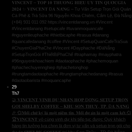
𝐕𝐈𝐍𝐂𝐄𝐍𝐓 – 𝐓𝐎𝐏 𝟏𝟎 𝐓𝐇𝐔̛𝐎̛𝐍𝐆 𝐇𝐈𝐄̣̂𝐔 𝐔𝐘 𝐓𝐈́𝐍 𝐐𝐔𝐎̂́𝐂𝐆𝐈𝐀
𝟐𝟎𝟐𝟒 ✨ 𝐕𝐈𝐍𝐂𝐄𝐍𝐓 Đ𝐀̀ 𝐍𝐀̆̃𝐍𝐆 – Tư Vấn Setup Trọn Gói Quán
Cà Phê & Trà Sữa 96 Nguyễn Khoa Chiêm, Cẩm Lệ, Đà Nẵng
(+84) 931 011 092 https://vincentdanang.vn #Vincent
#Vincentdanang #setupcafe #tuvanmoquancafe
#nguyenlieuphache #thietbicaphe #trasua #danang
#quancafedanang #coffee #Vincent #SetupQuanCafeTraSua
#ChuyenGiaPhaChe #Vincent #Dayphache #ĐàNẵng
#SetupTrọnGói #ThiếtBịPhaChế #traphamay #mayphatra
#96nguyenkhoachiem #daotaophache #phachemoquan
#phachechuyennghiep #phachetonghop
#trungtamdaotaophache #trungtamphachedanang #trasua
#daotaobarista #moquancaphe
29
Th7
🤝 𝐕𝐈𝐍𝐂𝐄𝐍𝐓 𝐕𝐈𝐍𝐇 𝐃𝐔̛̣ 𝐍𝐇𝐀̣̂𝐍 𝐇𝐎̛̣𝐏 Đ𝐎̂̀𝐍𝐆 𝐒𝐄𝐓𝐔𝐏 𝐓𝐑𝐎̣𝐍
𝐆𝐎́𝐈 𝐒𝐇𝐄𝐋𝐁𝐘 𝐂𝐎𝐅𝐅𝐄𝐄 – 𝐊𝐇𝐔 𝐒𝐎̛𝐍 𝐓𝐇𝐔̉𝐘, 𝐓𝐏. Đ𝐀̀ 𝐍𝐀̆̃𝐍𝐆
🎉 💞𝐌𝐨̂̃𝐢 𝐜𝐡𝐮̛̃ 𝐤𝐲́ 𝐥𝐚̀ 𝐦𝐨̣̂𝐭 𝐧𝐢𝐞̂̀𝐦 𝐭𝐢𝐧. 𝐌𝐨̂̃𝐢 𝐝𝐮̛̣ 𝐚́𝐧 𝐥𝐚̀ 𝐦𝐨̣̂𝐭 𝐜𝐚𝐦 𝐤𝐞̂́𝐭.💞
🏆𝐕𝐈𝐍𝐂𝐄𝐍𝐓 vô cùng vinh dự khi tiếp tục được Quý khách
hàng tin tưởng lựa chọn là đơn vị tư vấn và setup trọn gói cho