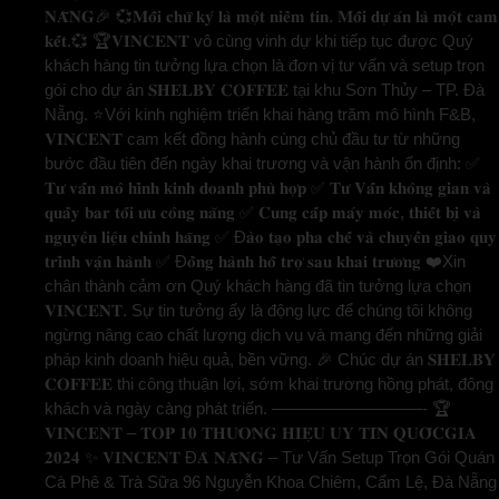
𝐍𝐀̆̃𝐍𝐆🎉 💞𝐌𝐨̂̃𝐢 𝐜𝐡𝐮̛̃ 𝐤𝐲́ 𝐥𝐚̀ 𝐦𝐨̣̂𝐭 𝐧𝐢𝐞̂̀𝐦 𝐭𝐢𝐧. 𝐌𝐨̂̃𝐢 𝐝𝐮̛̣ 𝐚́𝐧 𝐥𝐚̀ 𝐦𝐨̣̂𝐭 𝐜𝐚𝐦
𝐤𝐞̂́𝐭.💞 🏆𝐕𝐈𝐍𝐂𝐄𝐍𝐓 vô cùng vinh dự khi tiếp tục được Quý
khách hàng tin tưởng lựa chọn là đơn vị tư vấn và setup trọn
gói cho dự án 𝐒𝐇𝐄𝐋𝐁𝐘 𝐂𝐎𝐅𝐅𝐄𝐄 tại khu Sơn Thủy – TP. Đà
Nẵng. ⭐️Với kinh nghiệm triển khai hàng trăm mô hình F&B,
𝐕𝐈𝐍𝐂𝐄𝐍𝐓 cam kết đồng hành cùng chủ đầu tư từ những
bước đầu tiên đến ngày khai trương và vận hành ổn định: ✅
𝐓𝐮̛ 𝐯𝐚̂́𝐧 𝐦𝐨̂ 𝐡𝐢̀𝐧𝐡 𝐤𝐢𝐧𝐡 𝐝𝐨𝐚𝐧𝐡 𝐩𝐡𝐮̀ 𝐡𝐨̛̣𝐩 ✅ 𝐓𝐮̛ 𝐕𝐚̂́𝐧 𝐤𝐡𝐨̂𝐧𝐠 𝐠𝐢𝐚𝐧 𝐯𝐚̀
𝐪𝐮𝐚̂̀𝐲 𝐛𝐚𝐫 𝐭𝐨̂́𝐢 𝐮̛𝐮 𝐜𝐨̂𝐧𝐠 𝐧𝐚̆𝐧𝐠 ✅ 𝐂𝐮𝐧𝐠 𝐜𝐚̂́𝐩 𝐦𝐚́𝐲 𝐦𝐨́𝐜, 𝐭𝐡𝐢𝐞̂́𝐭 𝐛𝐢̣ 𝐯𝐚̀
𝐧𝐠𝐮𝐲𝐞̂𝐧 𝐥𝐢𝐞̣̂𝐮 𝐜𝐡𝐢́𝐧𝐡 𝐡𝐚̃𝐧𝐠 ✅ Đ𝐚̀𝐨 𝐭𝐚̣𝐨 𝐩𝐡𝐚 𝐜𝐡𝐞̂́ 𝐯𝐚̀ 𝐜𝐡𝐮𝐲𝐞̂̉𝐧 𝐠𝐢𝐚𝐨 𝐪𝐮𝐲
𝐭𝐫𝐢̀𝐧𝐡 𝐯𝐚̣̂𝐧 𝐡𝐚̀𝐧𝐡 ✅ Đ𝐨̂̀𝐧𝐠 𝐡𝐚̀𝐧𝐡 𝐡𝐨̂̃ 𝐭𝐫𝐨̛̣ 𝐬𝐚𝐮 𝐤𝐡𝐚𝐢 𝐭𝐫𝐮̛𝐨̛𝐧𝐠 ❤️Xin
chân thành cảm ơn Quý khách hàng đã tin tưởng lựa chọn
𝐕𝐈𝐍𝐂𝐄𝐍𝐓. Sự tin tưởng ấy là động lực để chúng tôi không
ngừng nâng cao chất lượng dịch vụ và mang đến những giải
pháp kinh doanh hiệu quả, bền vững. 🎉 Chúc dự án 𝐒𝐇𝐄𝐋𝐁𝐘
𝐂𝐎𝐅𝐅𝐄𝐄 thi công thuận lợi, sớm khai trương hồng phát, đông
khách và ngày càng phát triển. —————————- 🏆
𝐕𝐈𝐍𝐂𝐄𝐍𝐓 – 𝐓𝐎𝐏 𝟏𝟎 𝐓𝐇𝐔̛𝐎̛𝐍𝐆 𝐇𝐈𝐄̣̂𝐔 𝐔𝐘 𝐓𝐈́𝐍 𝐐𝐔𝐎̂́𝐂𝐆𝐈𝐀
𝟐𝟎𝟐𝟒 ✨ 𝐕𝐈𝐍𝐂𝐄𝐍𝐓 Đ𝐀̀ 𝐍𝐀̆̃𝐍𝐆 – Tư Vấn Setup Trọn Gói Quán
Cà Phê & Trà Sữa 96 Nguyễn Khoa Chiêm, Cẩm Lệ, Đà Nẵng