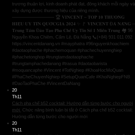
trương thuận lợi, kinh doanh phát đạt, đông khách mỗi ngày và
xây dựng được thương hiệu của riêng mình.
—————————- 🏆 𝐕𝐈𝐍𝐂𝐄𝐍𝐓 – 𝐓𝐎𝐏 𝟏𝟎 𝐓𝐇𝐔̛𝐎̛𝐍𝐆
𝐇𝐈𝐄̣̂𝐔 𝐔𝐘 𝐓𝐈́𝐍 𝐐𝐔𝐎̂́𝐂𝐆𝐈𝐀 𝟐𝟎𝟐𝟒 ✨ 🚩 𝐕𝐈𝐍𝐂𝐄𝐍𝐓 Đ𝐀̀ 𝐍𝐀̆̃𝐍𝐆 –
𝐓𝐫𝐮𝐧𝐠 𝐓𝐚̂𝐦 Đ𝐚̀𝐨 𝐓𝐚̣𝐨 𝐏𝐡𝐚 𝐂𝐡𝐞̂́ 𝐔𝐲 𝐓𝐢́𝐧 𝐒𝐨̂́ 𝟏 𝐌𝐢𝐞̂̀𝐧 𝐓𝐫𝐮𝐧𝐠 🏘️ 96
Nguyễn Khoa Chiêm, Cẩm Lệ, Đà Nẵng 📞(+84) 931 011 092
https://vincentdanang.vn #mayphatra #96nguyenkhoachiem
#daotaophache #phachemoquan #phachechuyennghiep
#phachetonghop #trungtamdaotaophache
#trungtamphachedanang #trasua #daotaobarista
#moquancaphe #Vincent #TotNghiep #KhoaHocMoQuan
#PhaCheChuyenNghiep #SetupQuanCafe #KhoiNghiepFNB
#DaoTaoPhaChe #VincentDaNang
20
Th11
Cách pha chế b52 cocktail: Hướng dẫn từng bước cho người
mới
Chức năng bình luận bị tắt
ở Cách pha chế b52 cocktail:
Hướng dẫn từng bước cho người mới
20
Th11