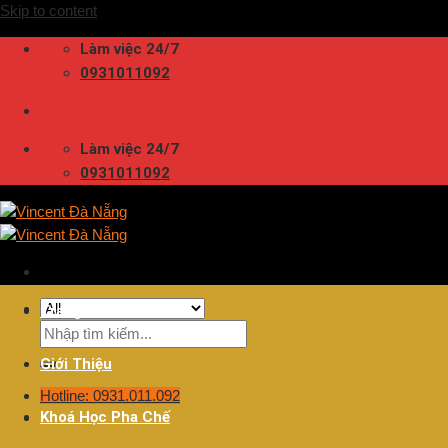
Skip to content
Làm việc 24/7
0931011092
Làm việc 24/7
0931011092
Trang Chủ
Giới Thiệu
Hotline: 0931.011.092
Khoá Học Pha Chế