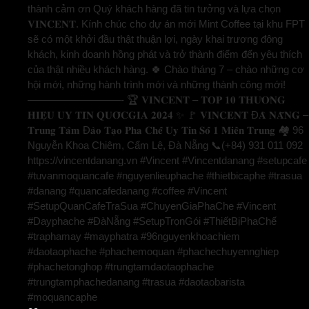
thành cảm ơn Quý khách hàng đã tin tưởng và lựa chọn
𝐕𝐈𝐍𝐂𝐄𝐍𝐓. Kính chúc cho dự án mới Mint Coffee tại khu FPT
sẽ có một khởi đầu thật thuận lợi, ngày khai trương đông
khách, kinh doanh hồng phát và trở thành điểm đến yêu thích
của thật nhiều khách hàng. 🍀 Chào tháng 7 – chào những cơ
hội mới, những hành trình mới và những thành công mới!
—————————- 🏆 𝐕𝐈𝐍𝐂𝐄𝐍𝐓 – 𝐓𝐎𝐏 𝟏𝟎 𝐓𝐇𝐔̛𝐎̛𝐍𝐆
𝐇𝐈𝐄̣̂𝐔 𝐔𝐘 𝐓𝐈́𝐍 𝐐𝐔𝐎̂́𝐂𝐆𝐈𝐀 𝟐𝟎𝟐𝟒 ✨ 🚩 𝐕𝐈𝐍𝐂𝐄𝐍𝐓 Đ𝐀̀ 𝐍𝐀̆̃𝐍𝐆 –
𝐓𝐫𝐮𝐧𝐠 𝐓𝐚̂𝐦 Đ𝐚̀𝐨 𝐓𝐚̣𝐨 𝐏𝐡𝐚 𝐂𝐡𝐞̂́ 𝐔𝐲 𝐓𝐢́𝐧 𝐒𝐨̂́ 𝟏 𝐌𝐢𝐞̂̀𝐧 𝐓𝐫𝐮𝐧𝐠 🏘️ 96
Nguyễn Khoa Chiêm, Cẩm Lệ, Đà Nẵng 📞(+84) 931 011 092
https://vincentdanang.vn #Vincent #Vincentdanang #setupcafe
#tuvanmoquancafe #nguyenlieuphache #thietbicaphe #trasua
#danang #quancafedanang #coffee #Vincent
#SetupQuanCafeTraSua #ChuyenGiaPhaChe #Vincent
#Dayphache #ĐàNẵng #SetupTrọnGói #ThiếtBịPhaChế
#traphamay #mayphatra #96nguyenkhoachiem
#daotaophache #phachemoquan #phachechuyennghiep
#phachetonghop #trungtamdaotaophache
#trungtamphachedanang #trasua #daotaobarista
#moquancaphe