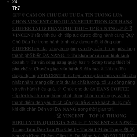
29
Th7
👏🎊🎊𝐂𝐀̉𝐌 𝐎̛𝐍 𝐂𝐇𝐔̉ Đ𝐀̂̀𝐔 𝐓𝐔̛ Đ𝐀̃ 𝐓𝐈𝐍 𝐓𝐔̛𝐎̛̉𝐍𝐆 𝐋𝐔̛̣𝐀
𝐂𝐇𝐎̣𝐍 𝐕𝐈𝐍𝐂𝐄𝐍𝐓 𝐂𝐇𝐎 𝐃𝐔̛̣ 𝐀́𝐍 𝐒𝐄𝐓𝐔𝐏 𝐓𝐑𝐎̣𝐍 𝐆𝐎́𝐈 𝐇𝐀𝐍𝐒
𝐂𝐎𝐅𝐅𝐄𝐄 𝐓𝐀̣𝐈 𝟏𝟓 𝐏𝐇𝐀̣𝐌 𝐏𝐇𝐔́ 𝐓𝐇𝐔̛́ – 𝐓𝐏 Đ𝐀̀ 𝐍𝐀̆̃𝐍𝐆.🎉🎉 🎖️
𝐕𝐈𝐍𝐂𝐄𝐍𝐓 rất vinh dự khi tiếp tục được đồng hành cùng Quý
Chủ Đầu Tư trong hành trình xây dựng một không gian
𝐂𝐎𝐅𝐅𝐄𝐄 hiện đại, chuyên nghiệp và đầy cảm hứng giữa lòng
thành phố biển Đ𝐀̀ 𝐍𝐀̆̃𝐍𝐆. ✨ 𝐓𝐮̛̀ 𝐤𝐡𝐚̂𝐮 𝐭𝐮̛ 𝐯𝐚̂́𝐧 𝐦𝐨̂ 𝐡𝐢̀𝐧𝐡 𝐤𝐢𝐧𝐡
𝐝𝐨𝐚𝐧𝐡 ✨ 𝐓𝐮̛ 𝐯𝐚̂́𝐧 𝐜𝐨̂𝐧𝐠 𝐧𝐚̆𝐧𝐠 𝐪𝐮𝐚̂̀𝐲 𝐛𝐚𝐫 ✨ 𝐒𝐞𝐭𝐮𝐩 𝐭𝐫𝐚𝐧𝐠 𝐭𝐡𝐢𝐞̂́𝐭 𝐛𝐢̣
𝐩𝐡𝐚 𝐜𝐡𝐞̂́ ✨ 𝐂𝐡𝐮𝐲𝐞̂̉𝐧 𝐠𝐢𝐚𝐨 𝐯𝐚̣̂𝐧 𝐡𝐚̀𝐧𝐡 & đ𝐚̀𝐨 𝐭𝐚̣𝐨 🌷Tất cả đều
được đội ngũ 𝐕𝐈𝐍𝐂𝐄𝐍𝐓 thực hiện với sự tận tâm và chỉn chu
nhất nhằm mang đến một dự án chất lượng, tối ưu công năng
và vận hành hiệu quả. 🎉 Chúc cho dự án 𝐇𝐀𝐍𝐒 𝐂𝐎𝐅𝐅𝐄𝐄
sắp tới khai trương hồng phát, đông khách mỗi ngày và trở
thành điểm đến yêu thích của giới trẻ & Và khách du lịc mỗi
khi đặt chân Đến với Đ𝐀̀ 𝐍𝐀̆̃𝐍𝐆 trong thời gian tới.
—————————- 🏆 𝐕𝐈𝐍𝐂𝐄𝐍𝐓 – 𝐓𝐎𝐏 𝟏𝟎 𝐓𝐇𝐔̛𝐎̛𝐍𝐆
𝐇𝐈𝐄̣̂𝐔 𝐔𝐘 𝐓𝐈́𝐍 𝐐𝐔𝐎̂́𝐂𝐆𝐈𝐀 𝟐𝟎𝟐𝟒 ✨ 🚩 𝐕𝐈𝐍𝐂𝐄𝐍𝐓 Đ𝐀̀ 𝐍𝐀̆̃𝐍𝐆 –
𝐓𝐫𝐮𝐧𝐠 𝐓𝐚̂𝐦 Đ𝐚̀𝐨 𝐓𝐚̣𝐨 𝐏𝐡𝐚 𝐂𝐡𝐞̂́ 𝐔𝐲 𝐓𝐢́𝐧 𝐒𝐨̂́ 𝟏 𝐌𝐢𝐞̂̀𝐧 𝐓𝐫𝐮𝐧𝐠 🏘️ 96
Nguyễn Khoa Chiêm, Cẩm Lệ, Đà Nẵng 📞(+84) 931 011 092