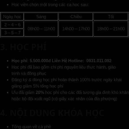
Học viên chọn một trong các ca học sau:
Ngày học
Sáng
Chiều
Tối
2 – 4 – 6
08h00 – 11h00
14h00 – 17h00
18h00 – 21h00
3 – 5 – 7
3. HỌC PHÍ
Học phí: 5.500.000đ Liên Hệ Hotline: 0931.011.092
Học phí đã bao gồm chi phí nguyên liệu thực hành, giáo
trình và đồng phục
Đăng ký & đóng học phí hoàn thành 100% trước ngày khai
giảng giảm 5% tổng học phí
Ưu đãi giảm
20%
học phí cho các đối tượng gia đình khó khăn
hoặc bộ đội xuất ngũ (có giấy xác nhận của địa phương)
4. NỘI DUNG KHÓA HỌC
Tổng quan về cà phê