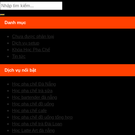
Danh mục
Chưa được phân loại
Dịch vụ setup
Khóa Học Pha Chế
Tin tức
Dịch vụ nổi bật
Học pha chế Đà Nẵng
Học pha chế trà sữa
Học bartender đà nẵng
Học pha chế đồ uống
Học pha chế cafe
Học pha chế đồ uống tổng hợp
Học pha chế trà Đài Loan
Học Latte Art đà nẵng