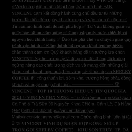
dự án 𝐒𝐇𝐄𝐋𝐁𝐘 𝐂𝐎𝐅𝐅𝐄𝐄 tại khu Sơn Thủy – TP. Đà Nẵng.
⭐️Với kinh nghiệm triển khai hàng trăm mô hình F&B,
𝐕𝐈𝐍𝐂𝐄𝐍𝐓 cam kết đồng hành cùng chủ đầu tư từ những
bước đầu tiên đến ngày khai trương và vận hành ổn định: ✅
𝐓𝐮̛ 𝐯𝐚̂́𝐧 𝐦𝐨̂ 𝐡𝐢̀𝐧𝐡 𝐤𝐢𝐧𝐡 𝐝𝐨𝐚𝐧𝐡 𝐩𝐡𝐮̀ 𝐡𝐨̛̣𝐩 ✅ 𝐓𝐮̛ 𝐕𝐚̂́𝐧 𝐤𝐡𝐨̂𝐧𝐠 𝐠𝐢𝐚𝐧 𝐯𝐚̀
𝐪𝐮𝐚̂̀𝐲 𝐛𝐚𝐫 𝐭𝐨̂́𝐢 𝐮̛𝐮 𝐜𝐨̂𝐧𝐠 𝐧𝐚̆𝐧𝐠 ✅ 𝐂𝐮𝐧𝐠 𝐜𝐚̂́𝐩 𝐦𝐚́𝐲 𝐦𝐨́𝐜, 𝐭𝐡𝐢𝐞̂́𝐭 𝐛𝐢̣ 𝐯𝐚̀
𝐧𝐠𝐮𝐲𝐞̂𝐧 𝐥𝐢𝐞̣̂𝐮 𝐜𝐡𝐢́𝐧𝐡 𝐡𝐚̃𝐧𝐠 ✅ Đ𝐚̀𝐨 𝐭𝐚̣𝐨 𝐩𝐡𝐚 𝐜𝐡𝐞̂́ 𝐯𝐚̀ 𝐜𝐡𝐮𝐲𝐞̂̉𝐧 𝐠𝐢𝐚𝐨 𝐪𝐮𝐲
𝐭𝐫𝐢̀𝐧𝐡 𝐯𝐚̣̂𝐧 𝐡𝐚̀𝐧𝐡 ✅ Đ𝐨̂̀𝐧𝐠 𝐡𝐚̀𝐧𝐡 𝐡𝐨̂̃ 𝐭𝐫𝐨̛̣ 𝐬𝐚𝐮 𝐤𝐡𝐚𝐢 𝐭𝐫𝐮̛𝐨̛𝐧𝐠 ❤️Xin
chân thành cảm ơn Quý khách hàng đã tin tưởng lựa chọn
𝐕𝐈𝐍𝐂𝐄𝐍𝐓. Sự tin tưởng ấy là động lực để chúng tôi không
ngừng nâng cao chất lượng dịch vụ và mang đến những giải
pháp kinh doanh hiệu quả, bền vững. 🎉 Chúc dự án 𝐒𝐇𝐄𝐋𝐁𝐘
𝐂𝐎𝐅𝐅𝐄𝐄 thi công thuận lợi, sớm khai trương hồng phát, đông
khách và ngày càng phát triển. —————————- 🏆
𝐕𝐈𝐍𝐂𝐄𝐍𝐓 – 𝐓𝐎𝐏 𝟏𝟎 𝐓𝐇𝐔̛𝐎̛𝐍𝐆 𝐇𝐈𝐄̣̂𝐔 𝐔𝐘 𝐓𝐈́𝐍 𝐐𝐔𝐎̂́𝐂𝐆𝐈𝐀
𝟐𝟎𝟐𝟒 ✨ 𝐕𝐈𝐍𝐂𝐄𝐍𝐓 Đ𝐀̀ 𝐍𝐀̆̃𝐍𝐆 – Tư Vấn Setup Trọn Gói Quán
Cà Phê & Trà Sữa 96 Nguyễn Khoa Chiêm, Cẩm Lệ, Đà Nẵng
(+84) 931 011 092 https://vincentdanang.vn
Mail:vincentvietnamvn@gmail.com
Chức năng bình luận bị tắt
ở 🤝 𝐕𝐈𝐍𝐂𝐄𝐍𝐓 𝐕𝐈𝐍𝐇 𝐃𝐔̛̣ 𝐍𝐇𝐀̣̂𝐍 𝐇𝐎̛̣𝐏 Đ𝐎̂̀𝐍𝐆 𝐒𝐄𝐓𝐔𝐏
𝐓𝐑𝐎̣𝐍 𝐆𝐎́𝐈 𝐒𝐇𝐄𝐋𝐁𝐘 𝐂𝐎𝐅𝐅𝐄𝐄 – 𝐊𝐇𝐔 𝐒𝐎̛𝐍 𝐓𝐇𝐔̉𝐘, 𝐓𝐏. Đ𝐀̀