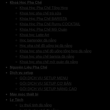
Khoá Học Pha Chế
Khoá Học Pha Chế Tổng Hợp
Khoá học pha chế trà sữa
Khóa Học Pha Chế BARISTA
Khóa Học Pha Chế Rượu COCKTAIL
Khóa Học Pha Chế Mở Quán
Khoá học Latte Art
Học bartender đà nẵng
Học pha chế đồ uống tại đà nẵng
Khóa học pha chế đồ uống tổng hợp đà nẵng
Khoá học pha chế barista đà nẵng
Khoá học pha chế mở quán đà nẵng
Nguyên Liệu Pha Chế
Dịch vụ setup
GÓI DỊCH VỤ SETUP MENU
GÓI DỊCH VỤ SETUP CƠ BẢN
GÓI DỊCH VỤ SETUP NÂNG CAO
Máy móc thiết bị
Ly Tách
Ly thuỷ tinh đà nẵng