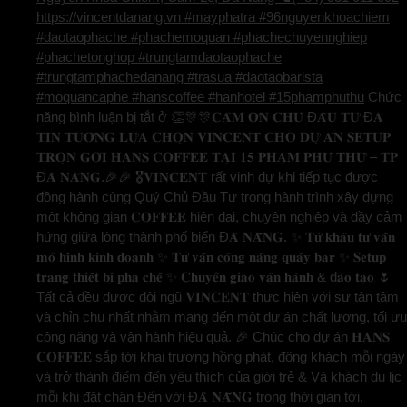
https://vincentdanang.vn #mayphatra #96nguyenkhoachiem
#daotaophache #phachemoquan #phachechuyennghiep
#phachetonghop #trungtamdaotaophache
#trungtamphachedanang #trasua #daotaobarista
#moquancaphe #hanscoffee #hanhotel #15phamphuthu
Chức
năng bình luận bị tắt
ở 👏🎊🎊𝐂𝐀̉𝐌 𝐎̛𝐍 𝐂𝐇𝐔̉ Đ𝐀̂̀𝐔 𝐓𝐔̛ Đ𝐀̃
𝐓𝐈𝐍 𝐓𝐔̛𝐎̛̉𝐍𝐆 𝐋𝐔̛̣𝐀 𝐂𝐇𝐎̣𝐍 𝐕𝐈𝐍𝐂𝐄𝐍𝐓 𝐂𝐇𝐎 𝐃𝐔̛̣ 𝐀́𝐍 𝐒𝐄𝐓𝐔𝐏
𝐓𝐑𝐎̣𝐍 𝐆𝐎́𝐈 𝐇𝐀𝐍𝐒 𝐂𝐎𝐅𝐅𝐄𝐄 𝐓𝐀̣𝐈 𝟏𝟓 𝐏𝐇𝐀̣𝐌 𝐏𝐇𝐔́ 𝐓𝐇𝐔̛́ – 𝐓𝐏
Đ𝐀̀ 𝐍𝐀̆̃𝐍𝐆.🎉🎉 🎖️𝐕𝐈𝐍𝐂𝐄𝐍𝐓 rất vinh dự khi tiếp tục được
đồng hành cùng Quý Chủ Đầu Tư trong hành trình xây dựng
một không gian 𝐂𝐎𝐅𝐅𝐄𝐄 hiện đại, chuyên nghiệp và đầy cảm
hứng giữa lòng thành phố biển Đ𝐀̀ 𝐍𝐀̆̃𝐍𝐆. ✨ 𝐓𝐮̛̀ 𝐤𝐡𝐚̂𝐮 𝐭𝐮̛ 𝐯𝐚̂́𝐧
𝐦𝐨̂ 𝐡𝐢̀𝐧𝐡 𝐤𝐢𝐧𝐡 𝐝𝐨𝐚𝐧𝐡 ✨ 𝐓𝐮̛ 𝐯𝐚̂́𝐧 𝐜𝐨̂𝐧𝐠 𝐧𝐚̆𝐧𝐠 𝐪𝐮𝐚̂̀𝐲 𝐛𝐚𝐫 ✨ 𝐒𝐞𝐭𝐮𝐩
𝐭𝐫𝐚𝐧𝐠 𝐭𝐡𝐢𝐞̂́𝐭 𝐛𝐢̣ 𝐩𝐡𝐚 𝐜𝐡𝐞̂́ ✨ 𝐂𝐡𝐮𝐲𝐞̂̉𝐧 𝐠𝐢𝐚𝐨 𝐯𝐚̣̂𝐧 𝐡𝐚̀𝐧𝐡 & đ𝐚̀𝐨 𝐭𝐚̣𝐨 🌷
Tất cả đều được đội ngũ 𝐕𝐈𝐍𝐂𝐄𝐍𝐓 thực hiện với sự tận tâm
và chỉn chu nhất nhằm mang đến một dự án chất lượng, tối ưu
công năng và vận hành hiệu quả. 🎉 Chúc cho dự án 𝐇𝐀𝐍𝐒
𝐂𝐎𝐅𝐅𝐄𝐄 sắp tới khai trương hồng phát, đông khách mỗi ngày
và trở thành điểm đến yêu thích của giới trẻ & Và khách du lịc
mỗi khi đặt chân Đến với Đ𝐀̀ 𝐍𝐀̆̃𝐍𝐆 trong thời gian tới.