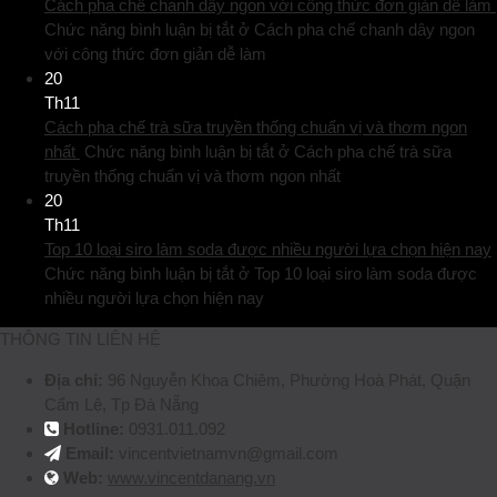
Cách pha chế chanh dây ngon với công thức đơn giản dễ làm
Chức năng bình luận bị tắt
ở Cách pha chế chanh dây ngon
với công thức đơn giản dễ làm
20
Th11
Cách pha chế trà sữa truyền thống chuẩn vị và thơm ngon
nhất
Chức năng bình luận bị tắt
ở Cách pha chế trà sữa
truyền thống chuẩn vị và thơm ngon nhất
20
Th11
Top 10 loại siro làm soda được nhiều người lựa chọn hiện nay
Chức năng bình luận bị tắt
ở Top 10 loại siro làm soda được
nhiều người lựa chọn hiện nay
THÔNG TIN LIÊN HỆ
Địa chỉ:
96 Nguyễn Khoa Chiêm, Phường Hoà Phát, Quận
Cẩm Lệ, Tp Đà Nẵng
Hotline:
0931.011.092
Email:
vincentvietnamvn@gmail.com
Web:
www.vincentdanang.vn