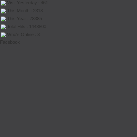
Visit Yesterday : 461
This Month : 2313
This Year : 78385
Total Hits : 1443800
Who's Online : 3
Facebook