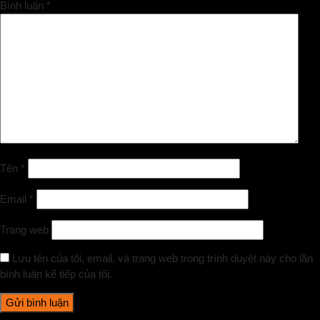
Bình luận
*
Tên
*
Email
*
Trang web
Lưu tên của tôi, email, và trang web trong trình duyệt này cho lần
bình luận kế tiếp của tôi.