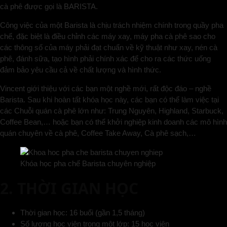
cà phê được gọi là BARISTA.
Công việc của một Barista là chịu trách nhiệm chính trong quầy pha
chế, đặc biệt là điều chỉnh các máy xay, máy pha cà phê sao cho
các thông số của máy phải đạt chuẩn về kỹ thuật như xay, nén cà
phê, đánh sữa, tạo hình phải chính xác để cho ra các thức uống
đảm bảo yêu cầu cả về chất lượng và hình thức.
Vincent giới thiệu với các bạn một nghề mới, rất độc đáo – nghề
Barista. Sau khi hoàn tất khóa học này, các bạn có thể làm việc tại
các Chuỗi quán cà phê lớn như: Trung Nguyên, Highland, Starbuck,
Coffee Bean,… hoặc bạn có thể khởi nghiệp kinh doanh các mô hình
quán chuyên về cà phê, Coffee Take Away, Cà phê sạch,…
Khóa học pha chế Barista chuyên nghiệp
2. THỜI GIAN HỌC
Thời gian học: 16 buổi (gần 1,5 tháng)
Số lượng học viên trong một lớp: 15 học viên