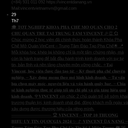
(+84) 931 011 092 https://vincentdanang.vn
Mail:vincentvietnamvn@gmail.com
29
Th7
🎓 𝐓𝐎̂́𝐓 𝐍𝐆𝐇𝐈𝐄̣̂𝐏 𝐊𝐇𝐎́𝐀 𝐏𝐇𝐀 𝐂𝐇𝐄̂́ 𝐌𝐎̛̉ 𝐐𝐔𝐀́𝐍 𝐂𝐇𝐎 𝟐
𝐂𝐇𝐔̉ 𝐐𝐔𝐀́𝐍 𝐓𝐑𝐄̉ 𝐓𝐀̣𝐈 𝐓𝐑𝐔𝐍𝐆 𝐓𝐀̂𝐌 𝐕𝐈𝐍𝐂𝐄𝐍𝐓 🎉👏 💞
Chúc mừng 2 học viên đã chính thức hoàn thành Khóa Pha
Chế Mở Quán VinCent – Trung Tâm Đào Tạo Pha Chế🌟 📍
Mỗi khóa học khép lại không chỉ là một tấm chứng nhận, mà
còn là hành trang để bắt đầu hành trình kinh doanh với sự tự
tin, bản lĩnh và nền tảng chuyên môn vững chắc. ⭐️𝐓𝐚̣𝐢
𝐕𝐢𝐧𝐜𝐞𝐧𝐭, 𝐡𝐨̣𝐜 𝐯𝐢𝐞̂𝐧 đ𝐮̛𝐨̛̣𝐜 đ𝐚̀𝐨 𝐭𝐚̣𝐨 𝐭𝐮̛̀: – 𝐊𝐲̃ 𝐭𝐡𝐮𝐚̣̂𝐭 𝐩𝐡𝐚 𝐜𝐡𝐞̂́ 𝐜𝐡𝐮𝐲𝐞̂𝐧
𝐧𝐠𝐡𝐢𝐞̣̂𝐩. – 𝐗𝐚̂𝐲 𝐝𝐮̛̣𝐧𝐠 𝐦𝐞𝐧𝐮 𝐭𝐡𝐞𝐨 𝐦𝐨̂ 𝐡𝐢̀𝐧𝐡 𝐤𝐢𝐧𝐡 𝐝𝐨𝐚𝐧𝐡. – 𝐓𝐮̛ 𝐯𝐚̂́𝐧
𝐥𝐮̛̣𝐚 𝐜𝐡𝐨̣𝐧 𝐦𝐚́𝐲 𝐦𝐨́𝐜, 𝐧𝐠𝐮𝐲𝐞̂𝐧 𝐥𝐢𝐞̣̂𝐮 𝐯𝐚̀ 𝐯𝐚̣̂𝐧 𝐡𝐚̀𝐧𝐡 𝐪𝐮𝐚̂̀𝐲 𝐛𝐚𝐫. – 𝐂𝐡𝐢𝐚
𝐬𝐞̉ 𝐤𝐢𝐧𝐡 𝐧𝐠𝐡𝐢𝐞̣̂𝐦 𝐭𝐡𝐮̛̣𝐜 𝐭𝐞̂́ 𝐠𝐢𝐮́𝐩 𝐭𝐨̂́𝐢 𝐮̛𝐮 𝐜𝐡𝐢 𝐩𝐡𝐢́ 𝐯𝐚̀ 𝐠𝐢𝐚 𝐭𝐚̆𝐧𝐠 𝐡𝐢𝐞̣̂𝐮 𝐪𝐮𝐚̉
𝐤𝐢𝐧𝐡 𝐝𝐨𝐚𝐧𝐡. 🌹𝐕𝐈𝐍𝐂𝐄𝐍𝐓 xin chúc 2 chủ quán trẻ sẽ sớm khai
trương thuận lợi, kinh doanh phát đạt, đông khách mỗi ngày và
xây dựng được thương hiệu của riêng mình.
—————————- 🏆 𝐕𝐈𝐍𝐂𝐄𝐍𝐓 – 𝐓𝐎𝐏 𝟏𝟎 𝐓𝐇𝐔̛𝐎̛𝐍𝐆
𝐇𝐈𝐄̣̂𝐔 𝐔𝐘 𝐓𝐈́𝐍 𝐐𝐔𝐎̂́𝐂𝐆𝐈𝐀 𝟐𝟎𝟐𝟒 ✨ 🚩 𝐕𝐈𝐍𝐂𝐄𝐍𝐓 Đ𝐀̀ 𝐍𝐀̆̃𝐍𝐆 –
𝐓𝐫𝐮𝐧𝐠 𝐓𝐚̂𝐦 Đ𝐚̀𝐨 𝐓𝐚̣𝐨 𝐏𝐡𝐚 𝐂𝐡𝐞̂́ 𝐔𝐲 𝐓𝐢́𝐧 𝐒𝐨̂́ 𝟏 𝐌𝐢𝐞̂̀𝐧 𝐓𝐫𝐮𝐧𝐠 🏘️ 96