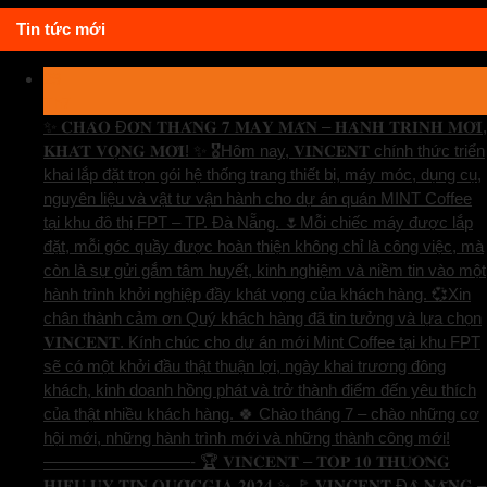
Tin tức mới
29
Th7
✨ 𝐂𝐇𝐀̀𝐎 Đ𝐎́𝐍 𝐓𝐇𝐀́𝐍𝐆 𝟕 𝐌𝐀𝐘 𝐌𝐀̆́𝐍 – 𝐇𝐀̀𝐍𝐇 𝐓𝐑𝐈̀𝐍𝐇 𝐌𝐎̛́𝐈,
𝐊𝐇𝐀́𝐓 𝐕𝐎̣𝐍𝐆 𝐌𝐎̛́𝐈! ✨ 🎖️Hôm nay, 𝐕𝐈𝐍𝐂𝐄𝐍𝐓 chính thức triển
khai lắp đặt trọn gói hệ thống trang thiết bị, máy móc, dụng cụ,
nguyên liệu và vật tư vận hành cho dự án quán MINT Coffee
tại khu đô thị FPT – TP. Đà Nẵng. 🌷Mỗi chiếc máy được lắp
đặt, mỗi góc quầy được hoàn thiện không chỉ là công việc, mà
còn là sự gửi gắm tâm huyết, kinh nghiệm và niềm tin vào một
hành trình khởi nghiệp đầy khát vọng của khách hàng. 💞Xin
chân thành cảm ơn Quý khách hàng đã tin tưởng và lựa chọn
𝐕𝐈𝐍𝐂𝐄𝐍𝐓. Kính chúc cho dự án mới Mint Coffee tại khu FPT
sẽ có một khởi đầu thật thuận lợi, ngày khai trương đông
khách, kinh doanh hồng phát và trở thành điểm đến yêu thích
của thật nhiều khách hàng. 🍀 Chào tháng 7 – chào những cơ
hội mới, những hành trình mới và những thành công mới!
—————————- 🏆 𝐕𝐈𝐍𝐂𝐄𝐍𝐓 – 𝐓𝐎𝐏 𝟏𝟎 𝐓𝐇𝐔̛𝐎̛𝐍𝐆
𝐇𝐈𝐄̣̂𝐔 𝐔𝐘 𝐓𝐈́𝐍 𝐐𝐔𝐎̂́𝐂𝐆𝐈𝐀 𝟐𝟎𝟐𝟒 ✨ 🚩 𝐕𝐈𝐍𝐂𝐄𝐍𝐓 Đ𝐀̀ 𝐍𝐀̆̃𝐍𝐆 –