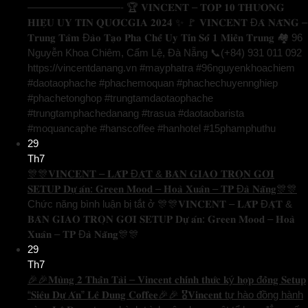
—————————- 🏆 𝐕𝐈𝐍𝐂𝐄𝐍𝐓 – 𝐓𝐎𝐏 𝟏𝟎 𝐓𝐇𝐔̛𝐎̛𝐍𝐆
𝐇𝐈𝐄̣̂𝐔 𝐔𝐘 𝐓𝐈́𝐍 𝐐𝐔𝐎̂́𝐂𝐆𝐈𝐀 𝟐𝟎𝟐𝟒 ✨ 🚩 𝐕𝐈𝐍𝐂𝐄𝐍𝐓 Đ𝐀̀ 𝐍𝐀̆̃𝐍𝐆 –
𝐓𝐫𝐮𝐧𝐠 𝐓𝐚̂𝐦 Đ𝐚̀𝐨 𝐓𝐚̣𝐨 𝐏𝐡𝐚 𝐂𝐡𝐞̂́ 𝐔𝐲 𝐓𝐢́𝐧 𝐒𝐨̂́ 𝟏 𝐌𝐢𝐞̂̀𝐧 𝐓𝐫𝐮𝐧𝐠 🏘️ 96
Nguyễn Khoa Chiêm, Cẩm Lệ, Đà Nẵng 📞(+84) 931 011 092
https://vincentdanang.vn #mayphatra #96nguyenkhoachiem
#daotaophache #phachemoquan #phachechuyennghiep
#phachetonghop #trungtamdaotaophache
#trungtamphachedanang #trasua #daotaobarista
#moquancaphe #hanscoffee #hanhotel #15phamphuthu
29
Th7
🎊🎊𝐕𝐈𝐍𝐂𝐄𝐍𝐓 – 𝐋𝐀̆́𝐏 Đ𝐀̣̆𝐓 & 𝐁𝐀̀𝐍 𝐆𝐈𝐀𝐎 𝐓𝐑𝐎̣𝐍 𝐆𝐎́𝐈
𝐒𝐄𝐓𝐔𝐏 𝐃𝐮̛̣ 𝐚́𝐧: 𝐆𝐫𝐞𝐞𝐧 𝐌𝐨𝐨𝐝 – 𝐇𝐨𝐚̀ 𝐗𝐮𝐚̂𝐧 – 𝐓𝐏 Đ𝐚̀ 𝐍𝐚̆̃𝐧𝐠🎊🎊
Chức năng bình luận bị tắt
ở 🎊🎊𝐕𝐈𝐍𝐂𝐄𝐍𝐓 – 𝐋𝐀̆́𝐏 Đ𝐀̣̆𝐓 &
𝐁𝐀̀𝐍 𝐆𝐈𝐀𝐎 𝐓𝐑𝐎̣𝐍 𝐆𝐎́𝐈 𝐒𝐄𝐓𝐔𝐏 𝐃𝐮̛̣ 𝐚́𝐧: 𝐆𝐫𝐞𝐞𝐧 𝐌𝐨𝐨𝐝 – 𝐇𝐨𝐚̀
𝐗𝐮𝐚̂𝐧 – 𝐓𝐏 Đ𝐚̀ 𝐍𝐚̆̃𝐧𝐠🎊🎊
29
Th7
🎉🎉𝐌𝐮̀𝐧𝐠 𝟐 𝐓𝐡𝐚̂̀𝐧 𝐓𝐚̀𝐢 – 𝐕𝐢𝐧𝐜𝐞𝐧𝐭 𝐜𝐡𝐢́𝐧𝐡 𝐭𝐡𝐮̛́𝐜 𝐤ý 𝐡𝐨̛̣𝐩 đ𝐨̂̀𝐧𝐠 𝐒𝐞𝐭𝐮𝐩
“𝐒𝐢𝐞̂𝐮 𝐃𝐮̛̣ 𝐀́𝐧” 𝐋𝐞̂ 𝐃𝐮𝐧𝐠 𝐂𝐨𝐟𝐟𝐞𝐞🎉🎉 🎖️𝐕𝐢𝐧𝐜𝐞𝐧𝐭 tự hào đồng hành