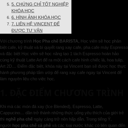
5. CHỨNG CHỈ TỐT NGHIỆP
KHÓA HỌC
6. HÌNH ẢNH KHÓA HỌC
7. LIÊN HỆ VINCENT ĐỂ
ĐƯỢC TƯ VẤN
Với chương trình
Học Pha chế BARISTA,
Học viên sẽ học phân
biệt cafe, kỹ thuật và bí quyết rang xay cafe, pha cafe máy Espresso
và đặc biệt Học viên sẽ học năng tạo 1 tách Espresso hoàn hảo
cùng kỹ thuật Latte Art để ra một cách cafe hình chiếc lá, hoa tulip,
Art 2D… Điểm đặc biệt, khóa này tại Vincent bạn sẽ được học thực
hành phương pháp tẩm ướp để rang xay cafe ngay tại Vincent để
làm nguyên liệu cho việc học.
1. ĐẶC ĐIỂM CHƯƠNG TRÌNH
Khi mà các món đá xay (Ice Blended), Espresso, Latte,
Cappucino… dần trở thành những thức uống yêu thích của giới trẻ
thì
nghề pha chế
ngày càng trở nên hấp dẫn. Trong tiếng Ý,
người
học pha chế cà phê
và các loại nước khác có liên quan đến