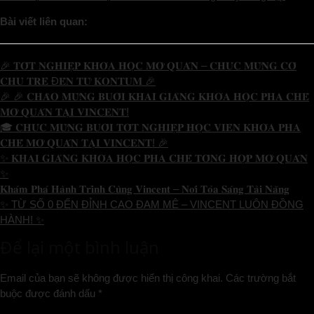
Bài viết liên quan:
🎉 𝐓𝐎̂́𝐓 𝐍𝐆𝐇𝐈𝐄̣̂𝐏 𝐊𝐇𝐎́𝐀 𝐇𝐎̣𝐂 𝐌𝐎̛̉ 𝐐𝐔𝐀́𝐍 – 𝐂𝐇𝐔́𝐂 𝐌𝐔̛̀𝐍𝐆 𝐂𝐎̂
𝐂𝐇𝐔̉ 𝐓𝐑𝐄̉ Đ𝐄̂́𝐍 𝐓𝐔̛̀ 𝐊𝐎𝐍𝐓𝐔𝐌 🎉
🎉 🎉 𝐂𝐇𝐀̀𝐎 𝐌𝐔̛̀𝐍𝐆 𝐁𝐔𝐎̂̉𝐈 𝐊𝐇𝐀𝐈 𝐆𝐈𝐀̉𝐍𝐆 𝐊𝐇𝐎́𝐀 𝐇𝐎̣𝐂 𝐏𝐇𝐀 𝐂𝐇𝐄̂́
𝐌𝐎̛̉ 𝐐𝐔𝐀́𝐍 𝐓𝐀̣𝐈 𝐕𝐈𝐍𝐂𝐄𝐍𝐓!
🎓 𝐂𝐇𝐔́𝐂 𝐌𝐔̛̀𝐍𝐆 𝐁𝐔𝐎̂̉𝐈 𝐓𝐎̂́𝐓 𝐍𝐆𝐇𝐈𝐄̣̂𝐏 𝐇𝐎̣𝐂 𝐕𝐈𝐄̂𝐍 𝐊𝐇𝐎́𝐀 𝐏𝐇𝐀
𝐂𝐇𝐄̂́ 𝐌𝐎̛̉ 𝐐𝐔𝐀́𝐍 𝐓𝐀̣𝐈 𝐕𝐈𝐍𝐂𝐄𝐍𝐓! 🎉
✨ 𝐊𝐇𝐀𝐈 𝐆𝐈𝐀̉𝐍𝐆 𝐊𝐇𝐎́𝐀 𝐇𝐎̣𝐂 𝐏𝐇𝐀 𝐂𝐇𝐄̂́ 𝐓𝐎̂̉𝐍𝐆 𝐇𝐎̛̣𝐏 𝐌𝐎̛̉ 𝐐𝐔𝐀́𝐍
✨
𝐊𝐡𝐚́𝐦 𝐏𝐡𝐚́ 𝐇𝐚̀𝐧𝐡 𝐓𝐫𝐢̀𝐧𝐡 𝐂𝐮̀𝐧𝐠 𝐕𝐢𝐧𝐜𝐞𝐧𝐭 – 𝐍𝐨̛𝐢 𝐓𝐨̉𝐚 𝐒𝐚́𝐧𝐠 𝐓𝐚̀𝐢 𝐍𝐚̆𝐧𝐠
✨ TỪ SỐ 0 ĐẾN ĐỈNH CAO ĐAM MÊ – VINCENT LUÔN ĐỒNG
HÀNH! ✨
Để lại một bình luận
Email của bạn sẽ không được hiển thị công khai.
Các trường bắt
buộc được đánh dấu
*