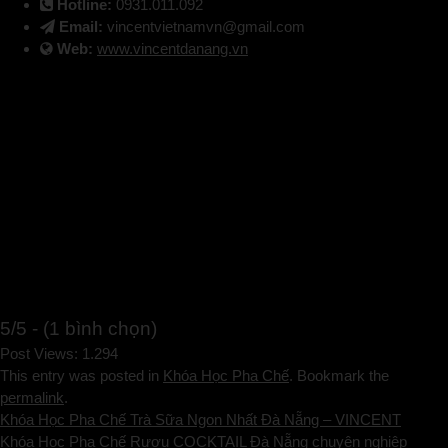
Hotline:
0931.011.092
Email:
vincentvietnamvn@gmail.com
Web:
www.vincentdanang.vn
5/5 - (1 bình chọn)
Post Views:
1.294
This entry was posted in
Khóa Học Pha Chế
. Bookmark the
permalink
.
Khóa Học Pha Chế Trà Sữa Ngon Nhất Đà Nẵng – VINCENT
Khóa Học Pha Chế Rượu COCKTAIL Đà Nẵng chuyên nghiệp