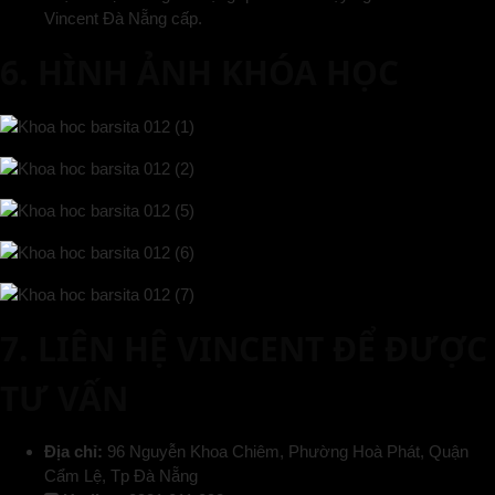
Vincent Đà Nẵng cấp.
6. HÌNH ẢNH KHÓA HỌC
7. LIÊN HỆ VINCENT ĐỂ ĐƯỢC
TƯ VẤN
Địa chỉ:
96 Nguyễn Khoa Chiêm, Phường Hoà Phát, Quận
Cẩm Lệ, Tp Đà Nẵng