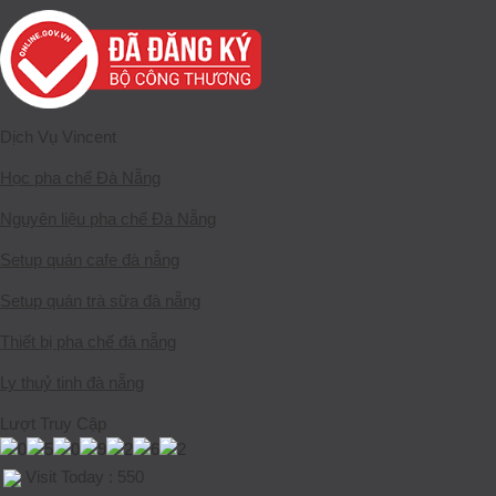
Dịch Vụ Vincent
Học pha chế Đà Nẵng
Nguyên liệu pha chế Đà Nẵng
Setup quán cafe đà nẵng
Setup quán trà sữa đà nẵng
Thiết bị pha chế đà nẵng
Ly thuỷ tinh đà nẵng
Lượt Truy Cập
Visit Today : 550