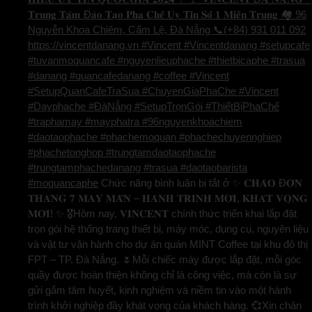
𝐓𝐫𝐮𝐧𝐠 𝐓𝐚̂𝐦 Đ𝐚̀𝐨 𝐓𝐚̣𝐨 𝐏𝐡𝐚 𝐂𝐡𝐞̂́ 𝐔𝐲 𝐓𝐢́𝐧 𝐒𝐨̂́ 𝟏 𝐌𝐢𝐞̂̀𝐧 𝐓𝐫𝐮𝐧𝐠 🏘️ 96
Nguyễn Khoa Chiêm, Cẩm Lệ, Đà Nẵng 📞(+84) 931 011 092
https://vincentdanang.vn #Vincent #Vincentdanang #setupcafe
#tuvanmoquancafe #nguyenlieuphache #thietbicaphe #trasua
#danang #quancafedanang #coffee #Vincent
#SetupQuanCafeTraSua #ChuyenGiaPhaChe #Vincent
#Dayphache #ĐàNẵng #SetupTrọnGói #ThiếtBịPhaChế
#traphamay #mayphatra #96nguyenkhoachiem
#daotaophache #phachemoquan #phachechuyennghiep
#phachetonghop #trungtamdaotaophache
#trungtamphachedanang #trasua #daotaobarista
#moquancaphe
Chức năng bình luận bị tắt
ở ✨ 𝐂𝐇𝐀̀𝐎 Đ𝐎́𝐍
𝐓𝐇𝐀́𝐍𝐆 𝟕 𝐌𝐀𝐘 𝐌𝐀̆́𝐍 – 𝐇𝐀̀𝐍𝐇 𝐓𝐑𝐈̀𝐍𝐇 𝐌𝐎̛́𝐈, 𝐊𝐇𝐀́𝐓 𝐕𝐎̣𝐍𝐆
𝐌𝐎̛́𝐈! ✨ 🎖️Hôm nay, 𝐕𝐈𝐍𝐂𝐄𝐍𝐓 chính thức triển khai lắp đặt
trọn gói hệ thống trang thiết bị, máy móc, dụng cụ, nguyên liệu
và vật tư vận hành cho dự án quán MINT Coffee tại khu đô thị
FPT – TP. Đà Nẵng. 🌷Mỗi chiếc máy được lắp đặt, mỗi góc
quầy được hoàn thiện không chỉ là công việc, mà còn là sự
gửi gắm tâm huyết, kinh nghiệm và niềm tin vào một hành
trình khởi nghiệp đầy khát vọng của khách hàng. 💞Xin chân