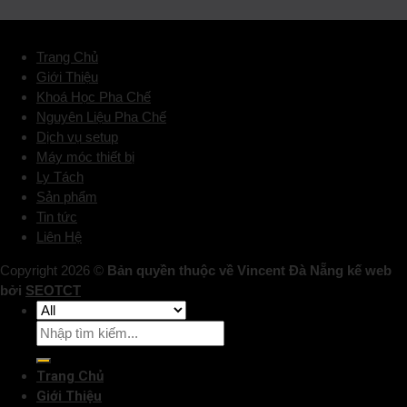
Trang Chủ
Giới Thiệu
Khoá Học Pha Chế
Nguyên Liệu Pha Chế
Dịch vụ setup
Máy móc thiết bị
Ly Tách
Sản phẩm
Tin tức
Liên Hệ
Copyright 2026 ©
Bản quyền thuộc về Vincent Đà Nẵng kế web
bởi
SEOTCT
Trang Chủ
Giới Thiệu