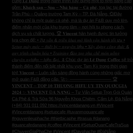
cùng 𝐋𝐞̂ 𝐃𝐮𝐧𝐠 trong hành trình xây dựng một tổ hợp đẳng cấp
gồm: 𝐊𝐡𝐚́𝐜𝐡 𝐬𝐚̣𝐧 – 𝐒𝐩𝐚 – 𝐍𝐡𝐚̀ 𝐡𝐚̀𝐧𝐠 – 𝐂𝐚̀ 𝐩𝐡𝐞̂, toạ lạc tại đường
Trần Phú – Quảng trường Tam Kỳ – TP. Đà Nẵng. 💞Đây
không chỉ là một quán cà phê, mà là dự án F&B quy mô lớn,
điểm nhấn mới của khu trung tâm – nơi hội tụ phong cách,
dịch vụ và chất lượng. 🏆 𝐕𝐢𝐧𝐜𝐞𝐧𝐭 hân hạnh được tin tưởng
lựa chọn để: • 𝑇ư 𝑣𝑎̂́𝑛 & 𝑡𝑟𝑖𝑒̂̉𝑛 𝑘ℎ𝑎𝑖 𝑚𝑜̂ ℎ𝑖̀𝑛ℎ 𝑣𝑎̣̂𝑛 ℎ𝑎̀𝑛ℎ 𝑡𝑜̂́𝑖 ư𝑢 •
𝑆𝑒𝑡𝑢𝑝 𝑚𝑎́𝑦 𝑚𝑜́𝑐 – 𝑡ℎ𝑖𝑒̂́𝑡 𝑏𝑖̣ – 𝑛𝑔𝑢𝑦𝑒̂𝑛 𝑙𝑖ệ𝑢 • 𝑋𝑎̂𝑦 𝑑𝑢̛̣𝑛𝑔 𝑐𝑜̂𝑛𝑔 𝑡ℎ𝑢̛́𝑐 &
𝑞𝑢𝑦 𝑡𝑟𝑖̀𝑛ℎ 𝑐ℎ𝑢𝑎̂̉𝑛 ℎ𝑜́𝑎 • 𝑇𝑟𝑎𝑖𝑛𝑖𝑛𝑔 đ𝑎̀𝑜 𝑡𝑎̣𝑜 𝑝ℎ𝑎 𝑐ℎ𝑒̂́ 𝑚𝑜́𝑛 𝑢𝑜̂́𝑛𝑔
𝑐ℎ𝑢𝑦𝑒̂𝑛 𝑛𝑔ℎ𝑖ệ𝑝 – ℎ𝑖ệ𝑛 đ𝑎̣𝑖. 🌷Chúc dự án 𝐋𝐞̂ 𝐃𝐮𝐧𝐠 𝐂𝐨𝐟𝐟𝐞𝐞 sẽ trở
thành điểm đến nổi bật nhất khu vực Tam Kỳ trong thời gian
tới! 𝐕𝐢𝐧𝐜𝐞𝐧𝐭 – Luôn sẵn sàng đồng hành cùng những giấc mơ
mở quán F&B đẳng cấp. 🚀✨ —————————- 🏆
𝐕𝐈𝐍𝐂𝐄𝐍𝐓 – 𝐓𝐎𝐏 𝟏𝟎 𝐓𝐇𝐔̛𝐎̛𝐍𝐆 𝐇𝐈𝐄̣̂𝐔 𝐔𝐘 𝐓𝐈́𝐍 𝐐𝐔𝐎̂́𝐂𝐆𝐈𝐀
𝟐𝟎𝟐𝟒 ✨ 𝐕𝐈𝐍𝐂𝐄𝐍𝐓 Đ𝐀̀ 𝐍𝐀̆̃𝐍𝐆 – Tư Vấn Setup Trọn Gói Quán
Cà Phê & Trà Sữa 96 Nguyễn Khoa Chiêm, Cẩm Lệ, Đà Nẵng
(+84) 931 011 092 https://vincentdanang.vn #Vincent
#Vincentdanang #setupcafe #tuvanmoquancafe
#nguyenlieuphache #thietbicaphe #trasua #danang
#quancafedanang #coffee #Vincent #SetupQuanCafeTraSua
#ChuyenGiaPhaChe #Vincent #Dayphache #ĐàNẵng