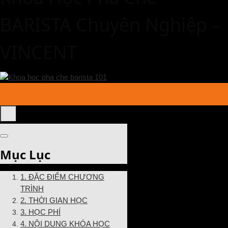
BARISTA Chuyên Nghiệp –
VINCENT
05
Th5
Mục Lục
1. ĐẶC ĐIỂM CHƯƠNG
TRÌNH
2. THỜI GIAN HỌC
3. HỌC PHÍ
4. NỘI DUNG KHÓA HỌC