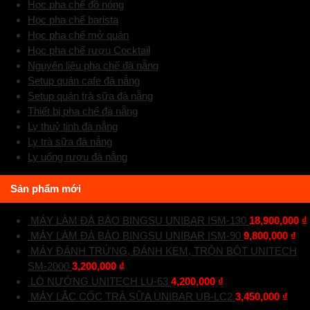
Học pha chế đồ nóng
Học pha chế barista
Học pha chế mở quán
Học pha chế rượu Cocktail
Nguyên liệu pha chế đà nẵng
Setup quán cafe đà nẵng
Setup quán trà sữa đà nẵng
Thiết bị pha chế đà nẵng
Ly thuỷ tinh đà nẵng
Ly trà sữa đà nẵng
Ly uống rượu đà nẵng
Sản phẩm mới
MÁY LÀM ĐÁ BÀO BINGSU UNIBAR ISM-130
18,900,000
₫
MÁY LÀM ĐÁ BÀO BINGSU UNIBAR ISM-90
9,800,000
₫
MÁY ĐÁNH TRỨNG, ĐÁNH KEM, TRỘN BỘT UNITECH
SM-2000
3,200,000
₫
LÒ NƯỚNG UNITECH LU-63
4,200,000
₫
MÁY LẮC CỐC TRÀ SỮA UNIBAR UB-LC2
3,450,000
₫