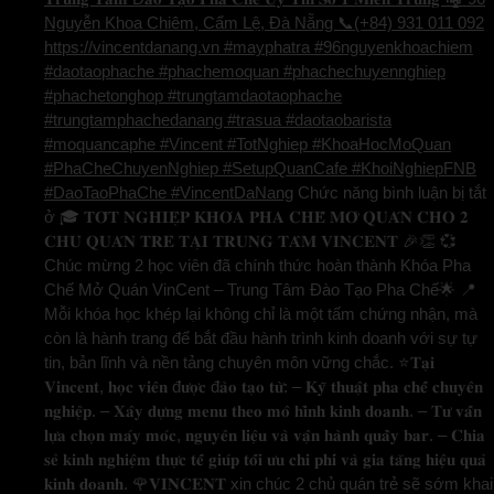
Nguyễn Khoa Chiêm, Cẩm Lệ, Đà Nẵng 📞(+84) 931 011 092
https://vincentdanang.vn #mayphatra #96nguyenkhoachiem
#daotaophache #phachemoquan #phachechuyennghiep
#phachetonghop #trungtamdaotaophache
#trungtamphachedanang #trasua #daotaobarista
#moquancaphe #Vincent #TotNghiep #KhoaHocMoQuan
#PhaCheChuyenNghiep #SetupQuanCafe #KhoiNghiepFNB
#DaoTaoPhaChe #VincentDaNang
Chức năng bình luận bị tắt
ở 🎓 𝐓𝐎̂́𝐓 𝐍𝐆𝐇𝐈𝐄̣̂𝐏 𝐊𝐇𝐎́𝐀 𝐏𝐇𝐀 𝐂𝐇𝐄̂́ 𝐌𝐎̛̉ 𝐐𝐔𝐀́𝐍 𝐂𝐇𝐎 𝟐
𝐂𝐇𝐔̉ 𝐐𝐔𝐀́𝐍 𝐓𝐑𝐄̉ 𝐓𝐀̣𝐈 𝐓𝐑𝐔𝐍𝐆 𝐓𝐀̂𝐌 𝐕𝐈𝐍𝐂𝐄𝐍𝐓 🎉👏 💞
Chúc mừng 2 học viên đã chính thức hoàn thành Khóa Pha
Chế Mở Quán VinCent – Trung Tâm Đào Tạo Pha Chế🌟 📍
Mỗi khóa học khép lại không chỉ là một tấm chứng nhận, mà
còn là hành trang để bắt đầu hành trình kinh doanh với sự tự
tin, bản lĩnh và nền tảng chuyên môn vững chắc. ⭐️𝐓𝐚̣𝐢
𝐕𝐢𝐧𝐜𝐞𝐧𝐭, 𝐡𝐨̣𝐜 𝐯𝐢𝐞̂𝐧 đ𝐮̛𝐨̛̣𝐜 đ𝐚̀𝐨 𝐭𝐚̣𝐨 𝐭𝐮̛̀: – 𝐊𝐲̃ 𝐭𝐡𝐮𝐚̣̂𝐭 𝐩𝐡𝐚 𝐜𝐡𝐞̂́ 𝐜𝐡𝐮𝐲𝐞̂𝐧
𝐧𝐠𝐡𝐢𝐞̣̂𝐩. – 𝐗𝐚̂𝐲 𝐝𝐮̛̣𝐧𝐠 𝐦𝐞𝐧𝐮 𝐭𝐡𝐞𝐨 𝐦𝐨̂ 𝐡𝐢̀𝐧𝐡 𝐤𝐢𝐧𝐡 𝐝𝐨𝐚𝐧𝐡. – 𝐓𝐮̛ 𝐯𝐚̂́𝐧
𝐥𝐮̛̣𝐚 𝐜𝐡𝐨̣𝐧 𝐦𝐚́𝐲 𝐦𝐨́𝐜, 𝐧𝐠𝐮𝐲𝐞̂𝐧 𝐥𝐢𝐞̣̂𝐮 𝐯𝐚̀ 𝐯𝐚̣̂𝐧 𝐡𝐚̀𝐧𝐡 𝐪𝐮𝐚̂̀𝐲 𝐛𝐚𝐫. – 𝐂𝐡𝐢𝐚
𝐬𝐞̉ 𝐤𝐢𝐧𝐡 𝐧𝐠𝐡𝐢𝐞̣̂𝐦 𝐭𝐡𝐮̛̣𝐜 𝐭𝐞̂́ 𝐠𝐢𝐮́𝐩 𝐭𝐨̂́𝐢 𝐮̛𝐮 𝐜𝐡𝐢 𝐩𝐡𝐢́ 𝐯𝐚̀ 𝐠𝐢𝐚 𝐭𝐚̆𝐧𝐠 𝐡𝐢𝐞̣̂𝐮 𝐪𝐮𝐚̉
𝐤𝐢𝐧𝐡 𝐝𝐨𝐚𝐧𝐡. 🌹𝐕𝐈𝐍𝐂𝐄𝐍𝐓 xin chúc 2 chủ quán trẻ sẽ sớm khai