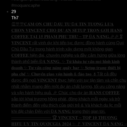
#moquancaphe
29
Th7
👏🎊🎊𝐂𝐀̉𝐌 𝐎̛𝐍 𝐂𝐇𝐔̉ Đ𝐀̂̀𝐔 𝐓𝐔̛ Đ𝐀̃ 𝐓𝐈𝐍 𝐓𝐔̛𝐎̛̉𝐍𝐆 𝐋𝐔̛̣𝐀
𝐂𝐇𝐎̣𝐍 𝐕𝐈𝐍𝐂𝐄𝐍𝐓 𝐂𝐇𝐎 𝐃𝐔̛̣ 𝐀́𝐍 𝐒𝐄𝐓𝐔𝐏 𝐓𝐑𝐎̣𝐍 𝐆𝐎́𝐈 𝐇𝐀𝐍𝐒
𝐂𝐎𝐅𝐅𝐄𝐄 𝐓𝐀̣𝐈 𝟏𝟓 𝐏𝐇𝐀̣𝐌 𝐏𝐇𝐔́ 𝐓𝐇𝐔̛́ – 𝐓𝐏 Đ𝐀̀ 𝐍𝐀̆̃𝐍𝐆.🎉🎉 🎖️
𝐕𝐈𝐍𝐂𝐄𝐍𝐓 rất vinh dự khi tiếp tục được đồng hành cùng Quý
Chủ Đầu Tư trong hành trình xây dựng một không gian
𝐂𝐎𝐅𝐅𝐄𝐄 hiện đại, chuyên nghiệp và đầy cảm hứng giữa lòng
thành phố biển Đ𝐀̀ 𝐍𝐀̆̃𝐍𝐆. ✨ 𝐓𝐮̛̀ 𝐤𝐡𝐚̂𝐮 𝐭𝐮̛ 𝐯𝐚̂́𝐧 𝐦𝐨̂ 𝐡𝐢̀𝐧𝐡 𝐤𝐢𝐧𝐡
𝐝𝐨𝐚𝐧𝐡 ✨ 𝐓𝐮̛ 𝐯𝐚̂́𝐧 𝐜𝐨̂𝐧𝐠 𝐧𝐚̆𝐧𝐠 𝐪𝐮𝐚̂̀𝐲 𝐛𝐚𝐫 ✨ 𝐒𝐞𝐭𝐮𝐩 𝐭𝐫𝐚𝐧𝐠 𝐭𝐡𝐢𝐞̂́𝐭 𝐛𝐢̣
𝐩𝐡𝐚 𝐜𝐡𝐞̂́ ✨ 𝐂𝐡𝐮𝐲𝐞̂̉𝐧 𝐠𝐢𝐚𝐨 𝐯𝐚̣̂𝐧 𝐡𝐚̀𝐧𝐡 & đ𝐚̀𝐨 𝐭𝐚̣𝐨 🌷Tất cả đều
được đội ngũ 𝐕𝐈𝐍𝐂𝐄𝐍𝐓 thực hiện với sự tận tâm và chỉn chu
nhất nhằm mang đến một dự án chất lượng, tối ưu công năng
và vận hành hiệu quả. 🎉 Chúc cho dự án 𝐇𝐀𝐍𝐒 𝐂𝐎𝐅𝐅𝐄𝐄
sắp tới khai trương hồng phát, đông khách mỗi ngày và trở
thành điểm đến yêu thích của giới trẻ & Và khách du lịc mỗi
khi đặt chân Đến với Đ𝐀̀ 𝐍𝐀̆̃𝐍𝐆 trong thời gian tới.
—————————- 🏆 𝐕𝐈𝐍𝐂𝐄𝐍𝐓 – 𝐓𝐎𝐏 𝟏𝟎 𝐓𝐇𝐔̛𝐎̛𝐍𝐆
𝐇𝐈𝐄̣̂𝐔 𝐔𝐘 𝐓𝐈́𝐍 𝐐𝐔𝐎̂́𝐂𝐆𝐈𝐀 𝟐𝟎𝟐𝟒 ✨ 🚩 𝐕𝐈𝐍𝐂𝐄𝐍𝐓 Đ𝐀̀ 𝐍𝐀̆̃𝐍𝐆 –