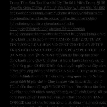
𝐓𝐫𝐮𝐧𝐠 𝐓𝐚̂𝐦 Đ𝐚̀𝐨 𝐓𝐚̣𝐨 𝐏𝐡𝐚 𝐂𝐡𝐞̂́ 𝐔𝐲 𝐓𝐢́𝐧 𝐒𝐨̂́ 𝟏 𝐌𝐢𝐞̂̀𝐧 𝐓𝐫𝐮𝐧𝐠 🏘️ 96
Nguyễn Khoa Chiêm, Cẩm Lệ, Đà Nẵng 📞(+84) 931 011 092
https://vincentdanang.vn #mayphatra #96nguyenkhoachiem
#daotaophache #phachemoquan #phachechuyennghiep
#phachetonghop #trungtamdaotaophache
#trungtamphachedanang #trasua #daotaobarista
#moquancaphe #hanscoffee #hanhotel #15phamphuthu
Chức
năng bình luận bị tắt
ở 👏🎊🎊𝐂𝐀̉𝐌 𝐎̛𝐍 𝐂𝐇𝐔̉ Đ𝐀̂̀𝐔 𝐓𝐔̛ Đ𝐀̃
𝐓𝐈𝐍 𝐓𝐔̛𝐎̛̉𝐍𝐆 𝐋𝐔̛̣𝐀 𝐂𝐇𝐎̣𝐍 𝐕𝐈𝐍𝐂𝐄𝐍𝐓 𝐂𝐇𝐎 𝐃𝐔̛̣ 𝐀́𝐍 𝐒𝐄𝐓𝐔𝐏
𝐓𝐑𝐎̣𝐍 𝐆𝐎́𝐈 𝐇𝐀𝐍𝐒 𝐂𝐎𝐅𝐅𝐄𝐄 𝐓𝐀̣𝐈 𝟏𝟓 𝐏𝐇𝐀̣𝐌 𝐏𝐇𝐔́ 𝐓𝐇𝐔̛́ – 𝐓𝐏
Đ𝐀̀ 𝐍𝐀̆̃𝐍𝐆.🎉🎉 🎖️𝐕𝐈𝐍𝐂𝐄𝐍𝐓 rất vinh dự khi tiếp tục được
đồng hành cùng Quý Chủ Đầu Tư trong hành trình xây dựng
một không gian 𝐂𝐎𝐅𝐅𝐄𝐄 hiện đại, chuyên nghiệp và đầy cảm
hứng giữa lòng thành phố biển Đ𝐀̀ 𝐍𝐀̆̃𝐍𝐆. ✨ 𝐓𝐮̛̀ 𝐤𝐡𝐚̂𝐮 𝐭𝐮̛ 𝐯𝐚̂́𝐧
𝐦𝐨̂ 𝐡𝐢̀𝐧𝐡 𝐤𝐢𝐧𝐡 𝐝𝐨𝐚𝐧𝐡 ✨ 𝐓𝐮̛ 𝐯𝐚̂́𝐧 𝐜𝐨̂𝐧𝐠 𝐧𝐚̆𝐧𝐠 𝐪𝐮𝐚̂̀𝐲 𝐛𝐚𝐫 ✨ 𝐒𝐞𝐭𝐮𝐩
𝐭𝐫𝐚𝐧𝐠 𝐭𝐡𝐢𝐞̂́𝐭 𝐛𝐢̣ 𝐩𝐡𝐚 𝐜𝐡𝐞̂́ ✨ 𝐂𝐡𝐮𝐲𝐞̂̉𝐧 𝐠𝐢𝐚𝐨 𝐯𝐚̣̂𝐧 𝐡𝐚̀𝐧𝐡 & đ𝐚̀𝐨 𝐭𝐚̣𝐨 🌷
Tất cả đều được đội ngũ 𝐕𝐈𝐍𝐂𝐄𝐍𝐓 thực hiện với sự tận tâm
và chỉn chu nhất nhằm mang đến một dự án chất lượng, tối ưu
công năng và vận hành hiệu quả. 🎉 Chúc cho dự án 𝐇𝐀𝐍𝐒
𝐂𝐎𝐅𝐅𝐄𝐄 sắp tới khai trương hồng phát, đông khách mỗi ngày