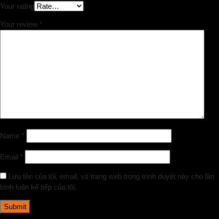
Your rating
Your review
*
Name
*
Email
*
Lưu tên của tôi, email, và trang web trong trình duyệt này cho lần
bình luận kế tiếp của tôi.