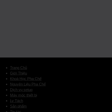
Trang Chủ
Giới Thiệu
Khoá Học Pha Chế
Nguyên Liệu Pha Chế
Dịch vụ setup
Máy móc thiết bị
Ly Tách
Sản phẩm
Tin tức