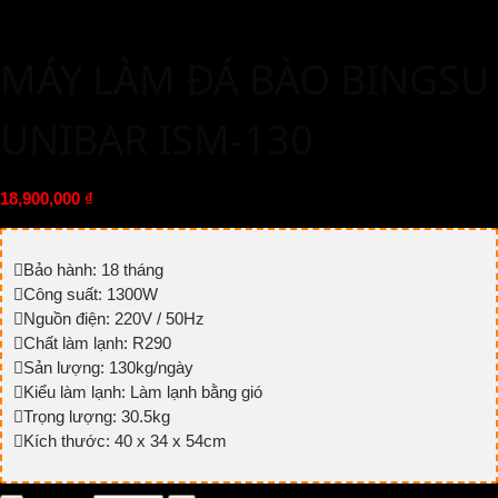
MÁY LÀM ĐÁ BÀO BINGSU
UNIBAR ISM-130
18,900,000
₫
Bảo hành: 18 tháng
Công suất: 1300W
Nguồn điện: 220V / 50Hz
Chất làm lạnh: R290
Sản lượng: 130kg/ngày
Kiểu làm lạnh: Làm lạnh bằng gió
Trọng lượng: 30.5kg
Kích thước: 40 x 34 x 54cm