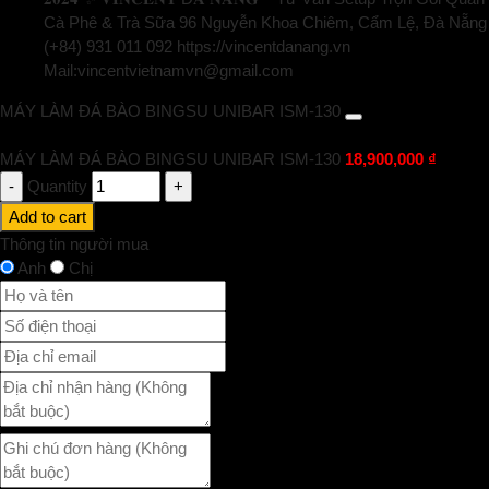
Cà Phê & Trà Sữa 96 Nguyễn Khoa Chiêm, Cẩm Lệ, Đà Nẵng
(+84) 931 011 092 https://vincentdanang.vn
Mail:vincentvietnamvn@gmail.com
MÁY LÀM ĐÁ BÀO BINGSU UNIBAR ISM-130
MÁY LÀM ĐÁ BÀO BINGSU UNIBAR ISM-130
18,900,000
₫
Quantity
Add to cart
Thông tin người mua
Anh
Chị