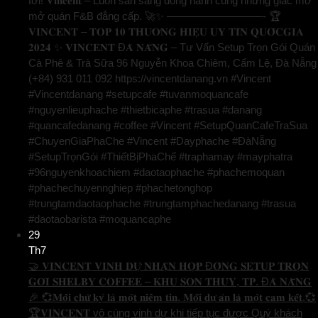
tới! 𝐕𝐢𝐧𝐜𝐞𝐧𝐭 – Luôn sẵn sàng đồng hành cùng những giấc mơ
mở quán F&B đẳng cấp. 🚀✨ —————————- 🏆
𝐕𝐈𝐍𝐂𝐄𝐍𝐓 – 𝐓𝐎𝐏 𝟏𝟎 𝐓𝐇𝐔̛𝐎̛𝐍𝐆 𝐇𝐈𝐄̣̂𝐔 𝐔𝐘 𝐓𝐈́𝐍 𝐐𝐔𝐎̂́𝐂𝐆𝐈𝐀
𝟐𝟎𝟐𝟒 ✨ 𝐕𝐈𝐍𝐂𝐄𝐍𝐓 Đ𝐀̀ 𝐍𝐀̆̃𝐍𝐆 – Tư Vấn Setup Trọn Gói Quán
Cà Phê & Trà Sữa 96 Nguyễn Khoa Chiêm, Cẩm Lệ, Đà Nẵng
(+84) 931 011 092 https://vincentdanang.vn #Vincent
#Vincentdanang #setupcafe #tuvanmoquancafe
#nguyenlieuphache #thietbicaphe #trasua #danang
#quancafedanang #coffee #Vincent #SetupQuanCafeTraSua
#ChuyenGiaPhaChe #Vincent #Dayphache #ĐàNẵng
#SetupTrọnGói #ThiếtBịPhaChế #traphamay #mayphatra
#96nguyenkhoachiem #daotaophache #phachemoquan
#phachechuyennghiep #phachetonghop
#trungtamdaotaophache #trungtamphachedanang #trasua
#daotaobarista #moquancaphe
29
Th7
🤝 𝐕𝐈𝐍𝐂𝐄𝐍𝐓 𝐕𝐈𝐍𝐇 𝐃𝐔̛̣ 𝐍𝐇𝐀̣̂𝐍 𝐇𝐎̛̣𝐏 Đ𝐎̂̀𝐍𝐆 𝐒𝐄𝐓𝐔𝐏 𝐓𝐑𝐎̣𝐍
𝐆𝐎́𝐈 𝐒𝐇𝐄𝐋𝐁𝐘 𝐂𝐎𝐅𝐅𝐄𝐄 – 𝐊𝐇𝐔 𝐒𝐎̛𝐍 𝐓𝐇𝐔̉𝐘, 𝐓𝐏. Đ𝐀̀ 𝐍𝐀̆̃𝐍𝐆
🎉 💞𝐌𝐨̂̃𝐢 𝐜𝐡𝐮̛̃ 𝐤𝐲́ 𝐥𝐚̀ 𝐦𝐨̣̂𝐭 𝐧𝐢𝐞̂̀𝐦 𝐭𝐢𝐧. 𝐌𝐨̂̃𝐢 𝐝𝐮̛̣ 𝐚́𝐧 𝐥𝐚̀ 𝐦𝐨̣̂𝐭 𝐜𝐚𝐦 𝐤𝐞̂́𝐭.💞
🏆𝐕𝐈𝐍𝐂𝐄𝐍𝐓 vô cùng vinh dự khi tiếp tục được Quý khách