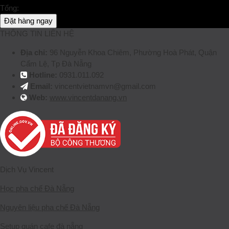
Tổng:
Đặt hàng ngay
THÔNG TIN LIÊN HỆ
Địa chỉ:
96 Nguyễn Khoa Chiêm, Phường Hoà Phát, Quận
Cẩm Lệ, Tp Đà Nẵng
Hotline:
0931.011.092
Email:
vincentvietnamvn@gmail.com
Web:
www.vincentdanang.vn
Dịch Vụ Vincent
Học pha chế Đà Nẵng
Nguyên liệu pha chế Đà Nẵng
Setup quán cafe đà nẵng