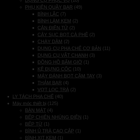
DỤNG CỤ PHỤC VỤ
(10)
PHỤ KIỆN QUẦY BAR
(49)
BÌNH LẮC
(7)
BÌNH LÀM KEM
(2)
CÂN ĐIỆN TỬ
(2)
CÂY SỤC BỌT CÀ PHÊ
(2)
CHÀY DẦM
(2)
DỤNG CỤ PHA CHẾ CƠ BẢN
(11)
DỤNG CỤ VẮT CHANH
(3)
ĐỒNG HỒ BẤM GIỜ
(1)
KỆ ĐỰNG CỐC
(10)
MÁY ĐÁNH BỌT CẦM TAY
(3)
THẢM BAR
(4)
VỢT LỌC TRÀ
(2)
LY TÁCH PHA CHẾ
(40)
Máy móc thiết bị
(125)
BÀN MÁT
(4)
BẾP CHIÊN NHÚNG ĐIỆN
(1)
BẾP TỪ
(1)
BÌNH Ủ TRÀ CAO CẤP
(1)
BÌNH XỊT KEM
(1)