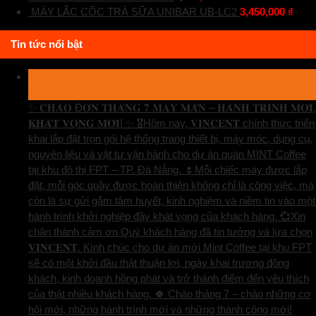
MÁY LẮC CỐC TRÀ SỮA UNIBAR UB-LC2
3,450,000
₫
Tin tức nổi bật
29
Th7
✨ 𝐂𝐇𝐀̀𝐎 Đ𝐎́𝐍 𝐓𝐇𝐀́𝐍𝐆 𝟕 𝐌𝐀𝐘 𝐌𝐀̆́𝐍 – 𝐇𝐀̀𝐍𝐇 𝐓𝐑𝐈̀𝐍𝐇 𝐌𝐎̛́𝐈,
𝐊𝐇𝐀́𝐓 𝐕𝐎̣𝐍𝐆 𝐌𝐎̛́𝐈! ✨ 🎖️Hôm nay, 𝐕𝐈𝐍𝐂𝐄𝐍𝐓 chính thức triển
khai lắp đặt trọn gói hệ thống trang thiết bị, máy móc, dụng cụ,
nguyên liệu và vật tư vận hành cho dự án quán MINT Coffee
tại khu đô thị FPT – TP. Đà Nẵng. 🌷Mỗi chiếc máy được lắp
đặt, mỗi góc quầy được hoàn thiện không chỉ là công việc, mà
còn là sự gửi gắm tâm huyết, kinh nghiệm và niềm tin vào một
hành trình khởi nghiệp đầy khát vọng của khách hàng. 💞Xin
chân thành cảm ơn Quý khách hàng đã tin tưởng và lựa chọn
𝐕𝐈𝐍𝐂𝐄𝐍𝐓. Kính chúc cho dự án mới Mint Coffee tại khu FPT
sẽ có một khởi đầu thật thuận lợi, ngày khai trương đông
khách, kinh doanh hồng phát và trở thành điểm đến yêu thích
của thật nhiều khách hàng. 🍀 Chào tháng 7 – chào những cơ
hội mới, những hành trình mới và những thành công mới!