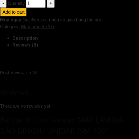
Quantity
Add to cart
Mua ngay
Gọi điện xác nhận và giao hàng tận nơi
Category:
Máy móc thiết bị
Description
Reviews (0)
Post Views:
1.718
Reviews
There are no reviews yet.
Be the first to review “MÁY LÀM ĐÁ
BÀO BINGSU UNIBAR ISM-130”