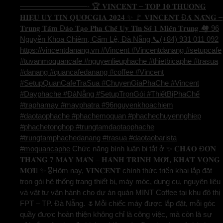
—————————- 🏆 𝐕𝐈𝐍𝐂𝐄𝐍𝐓 – 𝐓𝐎𝐏 𝟏𝟎 𝐓𝐇𝐔̛𝐎̛𝐍𝐆
𝐇𝐈𝐄̣̂𝐔 𝐔𝐘 𝐓𝐈́𝐍 𝐐𝐔𝐎̂́𝐂𝐆𝐈𝐀 𝟐𝟎𝟐𝟒 ✨ 🚩 𝐕𝐈𝐍𝐂𝐄𝐍𝐓 Đ𝐀̀ 𝐍𝐀̆̃𝐍𝐆 –
𝐓𝐫𝐮𝐧𝐠 𝐓𝐚̂𝐦 Đ𝐚̀𝐨 𝐓𝐚̣𝐨 𝐏𝐡𝐚 𝐂𝐡𝐞̂́ 𝐔𝐲 𝐓𝐢́𝐧 𝐒𝐨̂́ 𝟏 𝐌𝐢𝐞̂̀𝐧 𝐓𝐫𝐮𝐧𝐠 🏘️ 96
Nguyễn Khoa Chiêm, Cẩm Lệ, Đà Nẵng 📞(+84) 931 011 092
https://vincentdanang.vn #Vincent #Vincentdanang #setupcafe
#tuvanmoquancafe #nguyenlieuphache #thietbicaphe #trasua
#danang #quancafedanang #coffee #Vincent
#SetupQuanCafeTraSua #ChuyenGiaPhaChe #Vincent
#Dayphache #ĐàNẵng #SetupTrọnGói #ThiếtBịPhaChế
#traphamay #mayphatra #96nguyenkhoachiem
#daotaophache #phachemoquan #phachechuyennghiep
#phachetonghop #trungtamdaotaophache
#trungtamphachedanang #trasua #daotaobarista
#moquancaphe
Chức năng bình luận bị tắt
ở ✨ 𝐂𝐇𝐀̀𝐎 Đ𝐎́𝐍
𝐓𝐇𝐀́𝐍𝐆 𝟕 𝐌𝐀𝐘 𝐌𝐀̆́𝐍 – 𝐇𝐀̀𝐍𝐇 𝐓𝐑𝐈̀𝐍𝐇 𝐌𝐎̛́𝐈, 𝐊𝐇𝐀́𝐓 𝐕𝐎̣𝐍𝐆
𝐌𝐎̛́𝐈! ✨ 🎖️Hôm nay, 𝐕𝐈𝐍𝐂𝐄𝐍𝐓 chính thức triển khai lắp đặt
trọn gói hệ thống trang thiết bị, máy móc, dụng cụ, nguyên liệu
và vật tư vận hành cho dự án quán MINT Coffee tại khu đô thị
FPT – TP. Đà Nẵng. 🌷Mỗi chiếc máy được lắp đặt, mỗi góc
quầy được hoàn thiện không chỉ là công việc, mà còn là sự