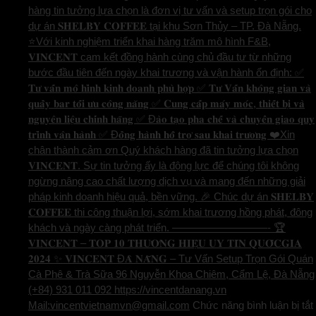
hàng tin tưởng lựa chọn là đơn vị tư vấn và setup trọn gói cho
dự án 𝐒𝐇𝐄𝐋𝐁𝐘 𝐂𝐎𝐅𝐅𝐄𝐄 tại khu Sơn Thủy – TP. Đà Nẵng.
⭐️Với kinh nghiệm triển khai hàng trăm mô hình F&B,
𝐕𝐈𝐍𝐂𝐄𝐍𝐓 cam kết đồng hành cùng chủ đầu tư từ những
bước đầu tiên đến ngày khai trương và vận hành ổn định: ✅
𝐓𝐮̛ 𝐯𝐚̂́𝐧 𝐦𝐨̂ 𝐡𝐢̀𝐧𝐡 𝐤𝐢𝐧𝐡 𝐝𝐨𝐚𝐧𝐡 𝐩𝐡𝐮̀ 𝐡𝐨̛̣𝐩 ✅ 𝐓𝐮̛ 𝐕𝐚̂́𝐧 𝐤𝐡𝐨̂𝐧𝐠 𝐠𝐢𝐚𝐧 𝐯𝐚̀
𝐪𝐮𝐚̂̀𝐲 𝐛𝐚𝐫 𝐭𝐨̂́𝐢 𝐮̛𝐮 𝐜𝐨̂𝐧𝐠 𝐧𝐚̆𝐧𝐠 ✅ 𝐂𝐮𝐧𝐠 𝐜𝐚̂́𝐩 𝐦𝐚́𝐲 𝐦𝐨́𝐜, 𝐭𝐡𝐢𝐞̂́𝐭 𝐛𝐢̣ 𝐯𝐚̀
𝐧𝐠𝐮𝐲𝐞̂𝐧 𝐥𝐢𝐞̣̂𝐮 𝐜𝐡𝐢́𝐧𝐡 𝐡𝐚̃𝐧𝐠 ✅ Đ𝐚̀𝐨 𝐭𝐚̣𝐨 𝐩𝐡𝐚 𝐜𝐡𝐞̂́ 𝐯𝐚̀ 𝐜𝐡𝐮𝐲𝐞̂̉𝐧 𝐠𝐢𝐚𝐨 𝐪𝐮𝐲
𝐭𝐫𝐢̀𝐧𝐡 𝐯𝐚̣̂𝐧 𝐡𝐚̀𝐧𝐡 ✅ Đ𝐨̂̀𝐧𝐠 𝐡𝐚̀𝐧𝐡 𝐡𝐨̂̃ 𝐭𝐫𝐨̛̣ 𝐬𝐚𝐮 𝐤𝐡𝐚𝐢 𝐭𝐫𝐮̛𝐨̛𝐧𝐠 ❤️Xin
chân thành cảm ơn Quý khách hàng đã tin tưởng lựa chọn
𝐕𝐈𝐍𝐂𝐄𝐍𝐓. Sự tin tưởng ấy là động lực để chúng tôi không
ngừng nâng cao chất lượng dịch vụ và mang đến những giải
pháp kinh doanh hiệu quả, bền vững. 🎉 Chúc dự án 𝐒𝐇𝐄𝐋𝐁𝐘
𝐂𝐎𝐅𝐅𝐄𝐄 thi công thuận lợi, sớm khai trương hồng phát, đông
khách và ngày càng phát triển. —————————- 🏆
𝐕𝐈𝐍𝐂𝐄𝐍𝐓 – 𝐓𝐎𝐏 𝟏𝟎 𝐓𝐇𝐔̛𝐎̛𝐍𝐆 𝐇𝐈𝐄̣̂𝐔 𝐔𝐘 𝐓𝐈́𝐍 𝐐𝐔𝐎̂́𝐂𝐆𝐈𝐀
𝟐𝟎𝟐𝟒 ✨ 𝐕𝐈𝐍𝐂𝐄𝐍𝐓 Đ𝐀̀ 𝐍𝐀̆̃𝐍𝐆 – Tư Vấn Setup Trọn Gói Quán
Cà Phê & Trà Sữa 96 Nguyễn Khoa Chiêm, Cẩm Lệ, Đà Nẵng
(+84) 931 011 092 https://vincentdanang.vn
Mail:vincentvietnamvn@gmail.com
Chức năng bình luận bị tắt