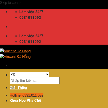
Skip to content
Làm việc 24/7
0931011092
Làm việc 24/7
0931011092
Trang Chủ
Giới Thiệu
Hotline: 0931.011.092
Khoá Học Pha Chế