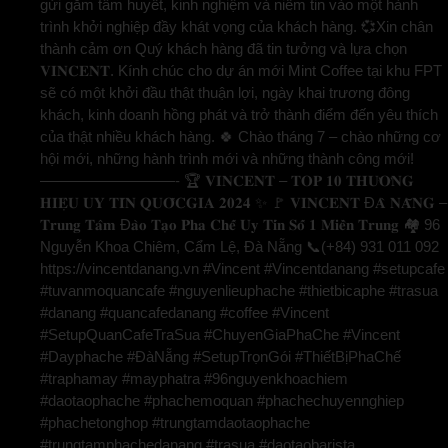
gửi gắm tâm huyết, kinh nghiệm và niềm tin vào một hành
trình khởi nghiệp đầy khát vọng của khách hàng. 💞Xin chân
thành cảm ơn Quý khách hàng đã tin tưởng và lựa chọn
𝐕𝐈𝐍𝐂𝐄𝐍𝐓. Kính chúc cho dự án mới Mint Coffee tại khu FPT
sẽ có một khởi đầu thật thuận lợi, ngày khai trương đông
khách, kinh doanh hồng phát và trở thành điểm đến yêu thích
của thật nhiều khách hàng. 🍀 Chào tháng 7 – chào những cơ
hội mới, những hành trình mới và những thành công mới!
—————————- 🏆 𝐕𝐈𝐍𝐂𝐄𝐍𝐓 – 𝐓𝐎𝐏 𝟏𝟎 𝐓𝐇𝐔̛𝐎̛𝐍𝐆
𝐇𝐈𝐄̣̂𝐔 𝐔𝐘 𝐓𝐈́𝐍 𝐐𝐔𝐎̂́𝐂𝐆𝐈𝐀 𝟐𝟎𝟐𝟒 ✨ 🚩 𝐕𝐈𝐍𝐂𝐄𝐍𝐓 Đ𝐀̀ 𝐍𝐀̆̃𝐍𝐆 –
𝐓𝐫𝐮𝐧𝐠 𝐓𝐚̂𝐦 Đ𝐚̀𝐨 𝐓𝐚̣𝐨 𝐏𝐡𝐚 𝐂𝐡𝐞̂́ 𝐔𝐲 𝐓𝐢́𝐧 𝐒𝐨̂́ 𝟏 𝐌𝐢𝐞̂̀𝐧 𝐓𝐫𝐮𝐧𝐠 🏘️ 96
Nguyễn Khoa Chiêm, Cẩm Lệ, Đà Nẵng 📞(+84) 931 011 092
https://vincentdanang.vn #Vincent #Vincentdanang #setupcafe
#tuvanmoquancafe #nguyenlieuphache #thietbicaphe #trasua
#danang #quancafedanang #coffee #Vincent
#SetupQuanCafeTraSua #ChuyenGiaPhaChe #Vincent
#Dayphache #ĐàNẵng #SetupTrọnGói #ThiếtBịPhaChế
#traphamay #mayphatra #96nguyenkhoachiem
#daotaophache #phachemoquan #phachechuyennghiep
#phachetonghop #trungtamdaotaophache
#trungtamphachedanang #trasua #daotaobarista