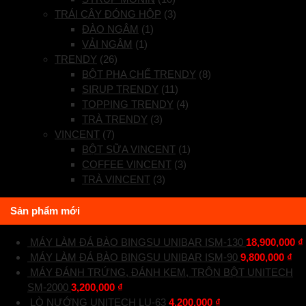
TRÁI CÂY ĐÓNG HỘP
(3)
ĐÀO NGÂM
(1)
VẢI NGÂM
(1)
TRENDY
(26)
BỘT PHA CHẾ TRENDY
(8)
SIRUP TRENDY
(11)
TOPPING TRENDY
(4)
TRÀ TRENDY
(3)
VINCENT
(7)
BỘT SỮA VINCENT
(1)
COFFEE VINCENT
(3)
TRÀ VINCENT
(3)
Sản phẩm mới
MÁY LÀM ĐÁ BÀO BINGSU UNIBAR ISM-130
18,900,000
₫
MÁY LÀM ĐÁ BÀO BINGSU UNIBAR ISM-90
9,800,000
₫
MÁY ĐÁNH TRỨNG, ĐÁNH KEM, TRỘN BỘT UNITECH
SM-2000
3,200,000
₫
LÒ NƯỚNG UNITECH LU-63
4,200,000
₫