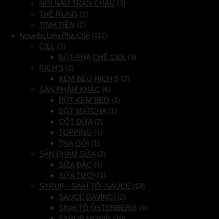
NỒI NẤU TRÂN CHÂU
(3)
THẺ RUNG
(1)
TÍNH TIỀN
(2)
Nguyên Liệu Pha Chế
(111)
CIEL
(3)
BỘT PHA CHẾ CIEL
(3)
RICH'S
(2)
KEM BÉO RICH'S
(2)
SẢN PHẨM KHÁC
(6)
BỘT KEM BÉO
(1)
BỘT MATCHA
(1)
CỐT DỪA
(2)
TOPPING
(1)
TRÀ GÓI
(1)
SẢN PHẨM SỮA
(2)
SỮA ĐẶC
(1)
SỮA TƯƠI
(1)
SYRUP - SINH TỐ- SAUCE
(18)
SAUCE DAVINCI
(2)
SINH TỐ OSTERBERG
(6)
SYRUP MONIN
(10)