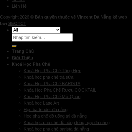
Liên Hệ
Copyright 2026 ©
Bản quyền thuộc về Vincent Đà Nẵng kế web
bởi
SEOTCT
Trang Chủ
Giới Thiệu
Khoá Học Pha Chế
Khoá Học Pha Chế Tổng Hợp
Khoá học pha chế trà sữa
Khóa Học Pha Chế BARISTA
Khóa Học Pha Chế Rượu COCKTAIL
Khóa Học Pha Chế Mở Quán
Khoá học Latte Art
Học bartender đà nẵng
Học pha chế đồ uống tại đà nẵng
Khóa học pha chế đồ uống tổng hợp đà nẵng
Khoá học pha chế barista đà nẵng