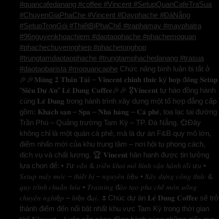
#quancafedanang #coffee #Vincent #SetupQuanCafeTraSua
#ChuyenGiaPhaChe #Vincent #Dayphache #ĐàNẵng
#SetupTrọnGói #ThiếtBịPhaChế #traphamay #mayphatra
#96nguyenkhoachiem #daotaophache #phachemoquan
#phachechuyennghiep #phachetonghop
#trungtamdaotaophache #trungtamphachedanang #trasua
#daotaobarista #moquancaphe
Chức năng bình luận bị tắt
ở
🎉🎉𝐌𝐮̀𝐧𝐠 𝟐 𝐓𝐡𝐚̂̀𝐧 𝐓𝐚̀𝐢 – 𝐕𝐢𝐧𝐜𝐞𝐧𝐭 𝐜𝐡𝐢́𝐧𝐡 𝐭𝐡𝐮̛́𝐜 𝐤ý 𝐡𝐨̛̣𝐩 đ𝐨̂̀𝐧𝐠 𝐒𝐞𝐭𝐮𝐩
“𝐒𝐢𝐞̂𝐮 𝐃𝐮̛̣ 𝐀́𝐧” 𝐋𝐞̂ 𝐃𝐮𝐧𝐠 𝐂𝐨𝐟𝐟𝐞𝐞🎉🎉 🎖️𝐕𝐢𝐧𝐜𝐞𝐧𝐭 tự hào đồng hành
cùng 𝐋𝐞̂ 𝐃𝐮𝐧𝐠 trong hành trình xây dựng một tổ hợp đẳng cấp
gồm: 𝐊𝐡𝐚́𝐜𝐡 𝐬𝐚̣𝐧 – 𝐒𝐩𝐚 – 𝐍𝐡𝐚̀ 𝐡𝐚̀𝐧𝐠 – 𝐂𝐚̀ 𝐩𝐡𝐞̂, toạ lạc tại đường
Trần Phú – Quảng trường Tam Kỳ – TP. Đà Nẵng. 💞Đây
không chỉ là một quán cà phê, mà là dự án F&B quy mô lớn,
điểm nhấn mới của khu trung tâm – nơi hội tụ phong cách,
dịch vụ và chất lượng. 🏆 𝐕𝐢𝐧𝐜𝐞𝐧𝐭 hân hạnh được tin tưởng
lựa chọn để: • 𝑇ư 𝑣𝑎̂́𝑛 & 𝑡𝑟𝑖𝑒̂̉𝑛 𝑘ℎ𝑎𝑖 𝑚𝑜̂ ℎ𝑖̀𝑛ℎ 𝑣𝑎̣̂𝑛 ℎ𝑎̀𝑛ℎ 𝑡𝑜̂́𝑖 ư𝑢 •
𝑆𝑒𝑡𝑢𝑝 𝑚𝑎́𝑦 𝑚𝑜́𝑐 – 𝑡ℎ𝑖𝑒̂́𝑡 𝑏𝑖̣ – 𝑛𝑔𝑢𝑦𝑒̂𝑛 𝑙𝑖ệ𝑢 • 𝑋𝑎̂𝑦 𝑑𝑢̛̣𝑛𝑔 𝑐𝑜̂𝑛𝑔 𝑡ℎ𝑢̛́𝑐 &
𝑞𝑢𝑦 𝑡𝑟𝑖̀𝑛ℎ 𝑐ℎ𝑢𝑎̂̉𝑛 ℎ𝑜́𝑎 • 𝑇𝑟𝑎𝑖𝑛𝑖𝑛𝑔 đ𝑎̀𝑜 𝑡𝑎̣𝑜 𝑝ℎ𝑎 𝑐ℎ𝑒̂́ 𝑚𝑜́𝑛 𝑢𝑜̂́𝑛𝑔
𝑐ℎ𝑢𝑦𝑒̂𝑛 𝑛𝑔ℎ𝑖ệ𝑝 – ℎ𝑖ệ𝑛 đ𝑎̣𝑖. 🌷Chúc dự án 𝐋𝐞̂ 𝐃𝐮𝐧𝐠 𝐂𝐨𝐟𝐟𝐞𝐞 sẽ trở
thành điểm đến nổi bật nhất khu vực Tam Kỳ trong thời gian