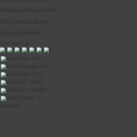
Setup quán trà sữa đà nẵng
Thiết bị pha chế đà nẵng
Ly thuỷ tinh đà nẵng
Lượt Truy Cập
Visit Today : 550
Visit Yesterday : 461
This Month : 2313
This Year : 78385
Total Hits : 1443803
Who's Online : 3
Facebook