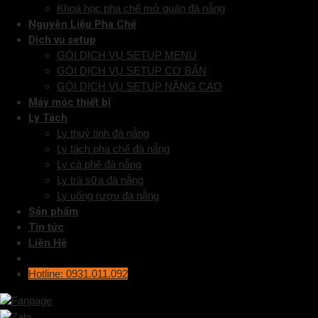
Khoá học pha chế mở quán đà nẵng
Nguyên Liệu Pha Chế
Dịch vụ setup
GÓI DỊCH VỤ SETUP MENU
GÓI DỊCH VỤ SETUP CƠ BẢN
GÓI DỊCH VỤ SETUP NÂNG CAO
Máy móc thiết bị
Ly Tách
Ly thuỷ tinh đà nẵng
Ly tách pha chế đà nẵng
Ly cà phê đà nẵng
Ly trà sữa đà nẵng
Ly uống rượu đà nẵng
Sản phẩm
Tin tức
Liên Hệ
Hotline: 0931.011.092