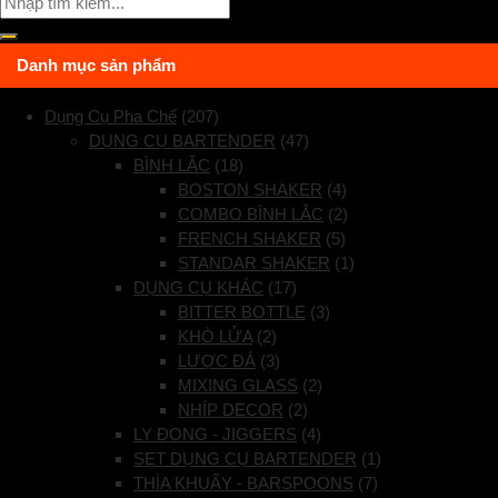
Danh mục sản phẩm
Dụng Cụ Pha Chế
(207)
DỤNG CỤ BARTENDER
(47)
BÌNH LẮC
(18)
BOSTON SHAKER
(4)
COMBO BÌNH LẮC
(2)
FRENCH SHAKER
(5)
STANDAR SHAKER
(1)
DỤNG CỤ KHÁC
(17)
BITTER BOTTLE
(3)
KHÒ LỬA
(2)
LƯỢC ĐÁ
(3)
MIXING GLASS
(2)
NHÍP DECOR
(2)
LY ĐONG - JIGGERS
(4)
SET DỤNG CỤ BARTENDER
(1)
THÌA KHUẤY - BARSPOONS
(7)