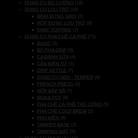
DỤNG CỤ ĐO LƯỜNG
(18)
DỤNG CỤ LƯU TRỮ
(10)
BÌNH ĐỰNG SIRO
(2)
HỘP ĐỰNG LƯU TRỮ
(6)
KHAY TOPPING
(2)
DỤNG CỤ PHA CHẾ CÀ PHÊ
(73)
BASIC
(5)
BỘ PHA DRIP
(9)
CA ĐÁNH SỮA
(4)
CÂN ĐIỆN TỬ
(1)
DRIP KETTLE
(7)
DỤNG CỤ NÉN - TEMPER
(8)
FRENCH PRESS
(3)
HỘP ĐẬP BÃ
(7)
MOKA POT
(6)
PHA CHẾ CÀ PHÊ THỦ CÔNG
(5)
PHA CHẾ COLD BREW
(2)
PHỤ KIỆN
(9)
TAMPER BASE
(2)
TAMPING MAT
(5)