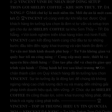
ở 🤝 𝐕𝐈𝐍𝐂𝐄𝐍𝐓 𝐕𝐈𝐍𝐇 𝐃𝐔̛̣ 𝐍𝐇𝐀̣̂𝐍 𝐇𝐎̛̣𝐏 Đ𝐎̂̀𝐍𝐆 𝐒𝐄𝐓𝐔𝐏
𝐓𝐑𝐎̣𝐍 𝐆𝐎́𝐈 𝐒𝐇𝐄𝐋𝐁𝐘 𝐂𝐎𝐅𝐅𝐄𝐄 – 𝐊𝐇𝐔 𝐒𝐎̛𝐍 𝐓𝐇𝐔̉𝐘, 𝐓𝐏. Đ𝐀̀
𝐍𝐀̆̃𝐍𝐆🎉 💞𝐌𝐨̂̃𝐢 𝐜𝐡𝐮̛̃ 𝐤𝐲́ 𝐥𝐚̀ 𝐦𝐨̣̂𝐭 𝐧𝐢𝐞̂̀𝐦 𝐭𝐢𝐧. 𝐌𝐨̂̃𝐢 𝐝𝐮̛̣ 𝐚́𝐧 𝐥𝐚̀ 𝐦𝐨̣̂𝐭 𝐜𝐚𝐦
𝐤𝐞̂́𝐭.💞 🏆𝐕𝐈𝐍𝐂𝐄𝐍𝐓 vô cùng vinh dự khi tiếp tục được Quý
khách hàng tin tưởng lựa chọn là đơn vị tư vấn và setup trọn
gói cho dự án 𝐒𝐇𝐄𝐋𝐁𝐘 𝐂𝐎𝐅𝐅𝐄𝐄 tại khu Sơn Thủy – TP. Đà
Nẵng. ⭐️Với kinh nghiệm triển khai hàng trăm mô hình F&B,
𝐕𝐈𝐍𝐂𝐄𝐍𝐓 cam kết đồng hành cùng chủ đầu tư từ những
bước đầu tiên đến ngày khai trương và vận hành ổn định: ✅
𝐓𝐮̛ 𝐯𝐚̂́𝐧 𝐦𝐨̂ 𝐡𝐢̀𝐧𝐡 𝐤𝐢𝐧𝐡 𝐝𝐨𝐚𝐧𝐡 𝐩𝐡𝐮̀ 𝐡𝐨̛̣𝐩 ✅ 𝐓𝐮̛ 𝐕𝐚̂́𝐧 𝐤𝐡𝐨̂𝐧𝐠 𝐠𝐢𝐚𝐧 𝐯𝐚̀
𝐪𝐮𝐚̂̀𝐲 𝐛𝐚𝐫 𝐭𝐨̂́𝐢 𝐮̛𝐮 𝐜𝐨̂𝐧𝐠 𝐧𝐚̆𝐧𝐠 ✅ 𝐂𝐮𝐧𝐠 𝐜𝐚̂́𝐩 𝐦𝐚́𝐲 𝐦𝐨́𝐜, 𝐭𝐡𝐢𝐞̂́𝐭 𝐛𝐢̣ 𝐯𝐚̀
𝐧𝐠𝐮𝐲𝐞̂𝐧 𝐥𝐢𝐞̣̂𝐮 𝐜𝐡𝐢́𝐧𝐡 𝐡𝐚̃𝐧𝐠 ✅ Đ𝐚̀𝐨 𝐭𝐚̣𝐨 𝐩𝐡𝐚 𝐜𝐡𝐞̂́ 𝐯𝐚̀ 𝐜𝐡𝐮𝐲𝐞̂̉𝐧 𝐠𝐢𝐚𝐨 𝐪𝐮𝐲
𝐭𝐫𝐢̀𝐧𝐡 𝐯𝐚̣̂𝐧 𝐡𝐚̀𝐧𝐡 ✅ Đ𝐨̂̀𝐧𝐠 𝐡𝐚̀𝐧𝐡 𝐡𝐨̂̃ 𝐭𝐫𝐨̛̣ 𝐬𝐚𝐮 𝐤𝐡𝐚𝐢 𝐭𝐫𝐮̛𝐨̛𝐧𝐠 ❤️Xin
chân thành cảm ơn Quý khách hàng đã tin tưởng lựa chọn
𝐕𝐈𝐍𝐂𝐄𝐍𝐓. Sự tin tưởng ấy là động lực để chúng tôi không
ngừng nâng cao chất lượng dịch vụ và mang đến những giải
pháp kinh doanh hiệu quả, bền vững. 🎉 Chúc dự án 𝐒𝐇𝐄𝐋𝐁𝐘
𝐂𝐎𝐅𝐅𝐄𝐄 thi công thuận lợi, sớm khai trương hồng phát, đông
khách và ngày càng phát triển. —————————- 🏆
𝐕𝐈𝐍𝐂𝐄𝐍𝐓 – 𝐓𝐎𝐏 𝟏𝟎 𝐓𝐇𝐔̛𝐎̛𝐍𝐆 𝐇𝐈𝐄̣̂𝐔 𝐔𝐘 𝐓𝐈́𝐍 𝐐𝐔𝐎̂́𝐂𝐆𝐈𝐀
𝟐𝟎𝟐𝟒 ✨ 𝐕𝐈𝐍𝐂𝐄𝐍𝐓 Đ𝐀̀ 𝐍𝐀̆̃𝐍𝐆 – Tư Vấn Setup Trọn Gói Quán