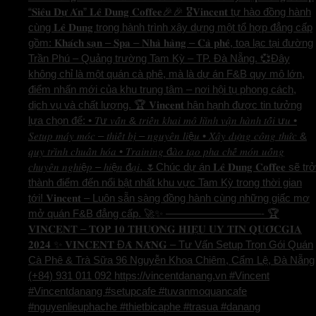
“𝐒𝐢𝐞̂𝐮 𝐃𝐮̛̣ 𝐀́𝐧” 𝐋𝐞̂ 𝐃𝐮𝐧𝐠 𝐂𝐨𝐟𝐟𝐞𝐞🎉🎉 🎖️𝐕𝐢𝐧𝐜𝐞𝐧𝐭 tự hào đồng hành
cùng 𝐋𝐞̂ 𝐃𝐮𝐧𝐠 trong hành trình xây dựng một tổ hợp đẳng cấp
gồm: 𝐊𝐡𝐚́𝐜𝐡 𝐬𝐚̣𝐧 – 𝐒𝐩𝐚 – 𝐍𝐡𝐚̀ 𝐡𝐚̀𝐧𝐠 – 𝐂𝐚̀ 𝐩𝐡𝐞̂, toạ lạc tại đường
Trần Phú – Quảng trường Tam Kỳ – TP. Đà Nẵng. 💞Đây
không chỉ là một quán cà phê, mà là dự án F&B quy mô lớn,
điểm nhấn mới của khu trung tâm – nơi hội tụ phong cách,
dịch vụ và chất lượng. 🏆 𝐕𝐢𝐧𝐜𝐞𝐧𝐭 hân hạnh được tin tưởng
lựa chọn để: • 𝑇ư 𝑣𝑎̂́𝑛 & 𝑡𝑟𝑖𝑒̂̉𝑛 𝑘ℎ𝑎𝑖 𝑚𝑜̂ ℎ𝑖̀𝑛ℎ 𝑣𝑎̣̂𝑛 ℎ𝑎̀𝑛ℎ 𝑡𝑜̂́𝑖 ư𝑢 •
𝑆𝑒𝑡𝑢𝑝 𝑚𝑎́𝑦 𝑚𝑜́𝑐 – 𝑡ℎ𝑖𝑒̂́𝑡 𝑏𝑖̣ – 𝑛𝑔𝑢𝑦𝑒̂𝑛 𝑙𝑖ệ𝑢 • 𝑋𝑎̂𝑦 𝑑𝑢̛̣𝑛𝑔 𝑐𝑜̂𝑛𝑔 𝑡ℎ𝑢̛́𝑐 &
𝑞𝑢𝑦 𝑡𝑟𝑖̀𝑛ℎ 𝑐ℎ𝑢𝑎̂̉𝑛 ℎ𝑜́𝑎 • 𝑇𝑟𝑎𝑖𝑛𝑖𝑛𝑔 đ𝑎̀𝑜 𝑡𝑎̣𝑜 𝑝ℎ𝑎 𝑐ℎ𝑒̂́ 𝑚𝑜́𝑛 𝑢𝑜̂́𝑛𝑔
𝑐ℎ𝑢𝑦𝑒̂𝑛 𝑛𝑔ℎ𝑖ệ𝑝 – ℎ𝑖ệ𝑛 đ𝑎̣𝑖. 🌷Chúc dự án 𝐋𝐞̂ 𝐃𝐮𝐧𝐠 𝐂𝐨𝐟𝐟𝐞𝐞 sẽ trở
thành điểm đến nổi bật nhất khu vực Tam Kỳ trong thời gian
tới! 𝐕𝐢𝐧𝐜𝐞𝐧𝐭 – Luôn sẵn sàng đồng hành cùng những giấc mơ
mở quán F&B đẳng cấp. 🚀✨ —————————- 🏆
𝐕𝐈𝐍𝐂𝐄𝐍𝐓 – 𝐓𝐎𝐏 𝟏𝟎 𝐓𝐇𝐔̛𝐎̛𝐍𝐆 𝐇𝐈𝐄̣̂𝐔 𝐔𝐘 𝐓𝐈́𝐍 𝐐𝐔𝐎̂́𝐂𝐆𝐈𝐀
𝟐𝟎𝟐𝟒 ✨ 𝐕𝐈𝐍𝐂𝐄𝐍𝐓 Đ𝐀̀ 𝐍𝐀̆̃𝐍𝐆 – Tư Vấn Setup Trọn Gói Quán
Cà Phê & Trà Sữa 96 Nguyễn Khoa Chiêm, Cẩm Lệ, Đà Nẵng
(+84) 931 011 092 https://vincentdanang.vn #Vincent
#Vincentdanang #setupcafe #tuvanmoquancafe
#nguyenlieuphache #thietbicaphe #trasua #danang