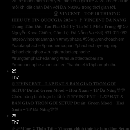
và trở thành điểm đến yêu thích của giới trẻ & Và khách du lịc
mỗi khi đặt chân Đến với Đ𝐀̀ 𝐍𝐀̆̃𝐍𝐆 trong thời gian tới.
—————————- 🏆 𝐕𝐈𝐍𝐂𝐄𝐍𝐓 – 𝐓𝐎𝐏 𝟏𝟎 𝐓𝐇𝐔̛𝐎̛𝐍𝐆
𝐇𝐈𝐄̣̂𝐔 𝐔𝐘 𝐓𝐈́𝐍 𝐐𝐔𝐎̂́𝐂𝐆𝐈𝐀 𝟐𝟎𝟐𝟒 ✨ 🚩 𝐕𝐈𝐍𝐂𝐄𝐍𝐓 Đ𝐀̀ 𝐍𝐀̆̃𝐍𝐆 –
𝐓𝐫𝐮𝐧𝐠 𝐓𝐚̂𝐦 Đ𝐚̀𝐨 𝐓𝐚̣𝐨 𝐏𝐡𝐚 𝐂𝐡𝐞̂́ 𝐔𝐲 𝐓𝐢́𝐧 𝐒𝐨̂́ 𝟏 𝐌𝐢𝐞̂̀𝐧 𝐓𝐫𝐮𝐧𝐠 🏘️ 96
Nguyễn Khoa Chiêm, Cẩm Lệ, Đà Nẵng 📞(+84) 931 011 092
https://vincentdanang.vn #mayphatra #96nguyenkhoachiem
#daotaophache #phachemoquan #phachechuyennghiep
#phachetonghop #trungtamdaotaophache
#trungtamphachedanang #trasua #daotaobarista
#moquancaphe #hanscoffee #hanhotel #15phamphuthu
29
Th7
🎊🎊𝐕𝐈𝐍𝐂𝐄𝐍𝐓 – 𝐋𝐀̆́𝐏 Đ𝐀̣̆𝐓 & 𝐁𝐀̀𝐍 𝐆𝐈𝐀𝐎 𝐓𝐑𝐎̣𝐍 𝐆𝐎́𝐈
𝐒𝐄𝐓𝐔𝐏 𝐃𝐮̛̣ 𝐚́𝐧: 𝐆𝐫𝐞𝐞𝐧 𝐌𝐨𝐨𝐝 – 𝐇𝐨𝐚̀ 𝐗𝐮𝐚̂𝐧 – 𝐓𝐏 Đ𝐚̀ 𝐍𝐚̆̃𝐧𝐠🎊🎊
Chức năng bình luận bị tắt
ở 🎊🎊𝐕𝐈𝐍𝐂𝐄𝐍𝐓 – 𝐋𝐀̆́𝐏 Đ𝐀̣̆𝐓 &
𝐁𝐀̀𝐍 𝐆𝐈𝐀𝐎 𝐓𝐑𝐎̣𝐍 𝐆𝐎́𝐈 𝐒𝐄𝐓𝐔𝐏 𝐃𝐮̛̣ 𝐚́𝐧: 𝐆𝐫𝐞𝐞𝐧 𝐌𝐨𝐨𝐝 – 𝐇𝐨𝐚̀
𝐗𝐮𝐚̂𝐧 – 𝐓𝐏 Đ𝐚̀ 𝐍𝐚̆̃𝐧𝐠🎊🎊
29
Th7
🎉🎉𝐌𝐮̀𝐧𝐠 𝟐 𝐓𝐡𝐚̂̀𝐧 𝐓𝐚̀𝐢 – 𝐕𝐢𝐧𝐜𝐞𝐧𝐭 𝐜𝐡𝐢́𝐧𝐡 𝐭𝐡𝐮̛́𝐜 𝐤ý 𝐡𝐨̛̣𝐩 đ𝐨̂̀𝐧𝐠 𝐒𝐞𝐭𝐮𝐩