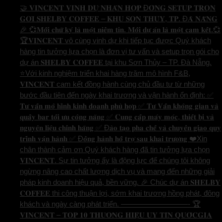
🤝 𝐕𝐈𝐍𝐂𝐄𝐍𝐓 𝐕𝐈𝐍𝐇 𝐃𝐔̛̣ 𝐍𝐇𝐀̣̂𝐍 𝐇𝐎̛̣𝐏 Đ𝐎̂̀𝐍𝐆 𝐒𝐄𝐓𝐔𝐏 𝐓𝐑𝐎̣𝐍
𝐆𝐎́𝐈 𝐒𝐇𝐄𝐋𝐁𝐘 𝐂𝐎𝐅𝐅𝐄𝐄 – 𝐊𝐇𝐔 𝐒𝐎̛𝐍 𝐓𝐇𝐔̉𝐘, 𝐓𝐏. Đ𝐀̀ 𝐍𝐀̆̃𝐍𝐆
🎉 💞𝐌𝐨̂̃𝐢 𝐜𝐡𝐮̛̃ 𝐤𝐲́ 𝐥𝐚̀ 𝐦𝐨̣̂𝐭 𝐧𝐢𝐞̂̀𝐦 𝐭𝐢𝐧. 𝐌𝐨̂̃𝐢 𝐝𝐮̛̣ 𝐚́𝐧 𝐥𝐚̀ 𝐦𝐨̣̂𝐭 𝐜𝐚𝐦 𝐤𝐞̂́𝐭.💞
🏆𝐕𝐈𝐍𝐂𝐄𝐍𝐓 vô cùng vinh dự khi tiếp tục được Quý khách
hàng tin tưởng lựa chọn là đơn vị tư vấn và setup trọn gói cho
dự án 𝐒𝐇𝐄𝐋𝐁𝐘 𝐂𝐎𝐅𝐅𝐄𝐄 tại khu Sơn Thủy – TP. Đà Nẵng.
⭐️Với kinh nghiệm triển khai hàng trăm mô hình F&B,
𝐕𝐈𝐍𝐂𝐄𝐍𝐓 cam kết đồng hành cùng chủ đầu tư từ những
bước đầu tiên đến ngày khai trương và vận hành ổn định: ✅
𝐓𝐮̛ 𝐯𝐚̂́𝐧 𝐦𝐨̂ 𝐡𝐢̀𝐧𝐡 𝐤𝐢𝐧𝐡 𝐝𝐨𝐚𝐧𝐡 𝐩𝐡𝐮̀ 𝐡𝐨̛̣𝐩 ✅ 𝐓𝐮̛ 𝐕𝐚̂́𝐧 𝐤𝐡𝐨̂𝐧𝐠 𝐠𝐢𝐚𝐧 𝐯𝐚̀
𝐪𝐮𝐚̂̀𝐲 𝐛𝐚𝐫 𝐭𝐨̂́𝐢 𝐮̛𝐮 𝐜𝐨̂𝐧𝐠 𝐧𝐚̆𝐧𝐠 ✅ 𝐂𝐮𝐧𝐠 𝐜𝐚̂́𝐩 𝐦𝐚́𝐲 𝐦𝐨́𝐜, 𝐭𝐡𝐢𝐞̂́𝐭 𝐛𝐢̣ 𝐯𝐚̀
𝐧𝐠𝐮𝐲𝐞̂𝐧 𝐥𝐢𝐞̣̂𝐮 𝐜𝐡𝐢́𝐧𝐡 𝐡𝐚̃𝐧𝐠 ✅ Đ𝐚̀𝐨 𝐭𝐚̣𝐨 𝐩𝐡𝐚 𝐜𝐡𝐞̂́ 𝐯𝐚̀ 𝐜𝐡𝐮𝐲𝐞̂̉𝐧 𝐠𝐢𝐚𝐨 𝐪𝐮𝐲
𝐭𝐫𝐢̀𝐧𝐡 𝐯𝐚̣̂𝐧 𝐡𝐚̀𝐧𝐡 ✅ Đ𝐨̂̀𝐧𝐠 𝐡𝐚̀𝐧𝐡 𝐡𝐨̂̃ 𝐭𝐫𝐨̛̣ 𝐬𝐚𝐮 𝐤𝐡𝐚𝐢 𝐭𝐫𝐮̛𝐨̛𝐧𝐠 ❤️Xin
chân thành cảm ơn Quý khách hàng đã tin tưởng lựa chọn
𝐕𝐈𝐍𝐂𝐄𝐍𝐓. Sự tin tưởng ấy là động lực để chúng tôi không
ngừng nâng cao chất lượng dịch vụ và mang đến những giải
pháp kinh doanh hiệu quả, bền vững. 🎉 Chúc dự án 𝐒𝐇𝐄𝐋𝐁𝐘
𝐂𝐎𝐅𝐅𝐄𝐄 thi công thuận lợi, sớm khai trương hồng phát, đông
khách và ngày càng phát triển. —————————- 🏆
𝐕𝐈𝐍𝐂𝐄𝐍𝐓 – 𝐓𝐎𝐏 𝟏𝟎 𝐓𝐇𝐔̛𝐎̛𝐍𝐆 𝐇𝐈𝐄̣̂𝐔 𝐔𝐘 𝐓𝐈́𝐍 𝐐𝐔𝐎̂́𝐂𝐆𝐈𝐀