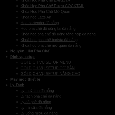
Khóa Học Pha Chế BARISTA
Khóa Học Pha Chế Rượu COCKTAIL
Khóa Học Pha Chế Mở Quán
Khoá học Latte Art
Học bartender đà nẵng
Học pha chế đồ uống tại đà nẵng
Khóa học pha chế đồ uống tổng hợp đà nẵng
Khoá học pha chế barista đà nẵng
Khoá học pha chế mở quán đà nẵng
Nguyên Liệu Pha Chế
Dịch vụ setup
GÓI DỊCH VỤ SETUP MENU
GÓI DỊCH VỤ SETUP CƠ BẢN
GÓI DỊCH VỤ SETUP NÂNG CAO
Máy móc thiết bị
Ly Tách
Ly thuỷ tinh đà nẵng
Ly tách pha chế đà nẵng
Ly cà phê đà nẵng
Ly trà sữa đà nẵng
Ly uống rượu đà nẵng