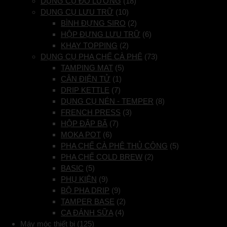
DỤNG CỤ ĐO LƯỜNG
(18)
DỤNG CỤ LƯU TRỮ
(10)
BÌNH ĐỰNG SIRO
(2)
HỘP ĐỰNG LƯU TRỮ
(6)
KHAY TOPPING
(2)
DỤNG CỤ PHA CHẾ CÀ PHÊ
(73)
TAMPING MAT
(5)
CÂN ĐIỆN TỬ
(1)
DRIP KETTLE
(7)
DỤNG CỤ NÉN - TEMPER
(8)
FRENCH PRESS
(3)
HỘP ĐẬP BÃ
(7)
MOKA POT
(6)
PHA CHẾ CÀ PHÊ THỦ CÔNG
(5)
PHA CHẾ COLD BREW
(2)
BASIC
(5)
PHỤ KIỆN
(9)
BỘ PHA DRIP
(9)
TAMPER BASE
(2)
CA ĐÁNH SỮA
(4)
Máy móc thiết bị
(125)