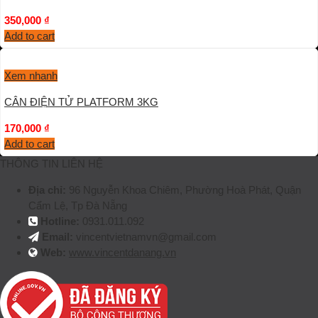
350,000
₫
Add to cart
Xem nhanh
CÂN ĐIỆN TỬ PLATFORM 3KG
170,000
₫
Add to cart
THÔNG TIN LIÊN HỆ
Địa chỉ:
96 Nguyễn Khoa Chiêm, Phường Hoà Phát, Quận
Cẩm Lệ, Tp Đà Nẵng
Hotline:
0931.011.092
Email:
vincentvietnamvn@gmail.com
Web:
www.vincentdanang.vn