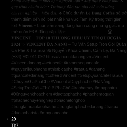
𝑆𝑒𝑡𝑢𝑝 𝑚𝑎́𝑦 𝑚𝑜́𝑐 – 𝑡ℎ𝑖𝑒̂́𝑡 𝑏𝑖̣ – 𝑛𝑔𝑢𝑦𝑒̂𝑛 𝑙𝑖ệ𝑢 • 𝑋𝑎̂𝑦 𝑑𝑢̛̣𝑛𝑔 𝑐𝑜̂𝑛𝑔 𝑡ℎ𝑢̛́𝑐 &
𝑞𝑢𝑦 𝑡𝑟𝑖̀𝑛ℎ 𝑐ℎ𝑢𝑎̂̉𝑛 ℎ𝑜́𝑎 • 𝑇𝑟𝑎𝑖𝑛𝑖𝑛𝑔 đ𝑎̀𝑜 𝑡𝑎̣𝑜 𝑝ℎ𝑎 𝑐ℎ𝑒̂́ 𝑚𝑜́𝑛 𝑢𝑜̂́𝑛𝑔
𝑐ℎ𝑢𝑦𝑒̂𝑛 𝑛𝑔ℎ𝑖ệ𝑝 – ℎ𝑖ệ𝑛 đ𝑎̣𝑖. 🌷Chúc dự án 𝐋𝐞̂ 𝐃𝐮𝐧𝐠 𝐂𝐨𝐟𝐟𝐞𝐞 sẽ trở
thành điểm đến nổi bật nhất khu vực Tam Kỳ trong thời gian
tới! 𝐕𝐢𝐧𝐜𝐞𝐧𝐭 – Luôn sẵn sàng đồng hành cùng những giấc mơ
mở quán F&B đẳng cấp. 🚀✨ —————————- 🏆
𝐕𝐈𝐍𝐂𝐄𝐍𝐓 – 𝐓𝐎𝐏 𝟏𝟎 𝐓𝐇𝐔̛𝐎̛𝐍𝐆 𝐇𝐈𝐄̣̂𝐔 𝐔𝐘 𝐓𝐈́𝐍 𝐐𝐔𝐎̂́𝐂𝐆𝐈𝐀
𝟐𝟎𝟐𝟒 ✨ 𝐕𝐈𝐍𝐂𝐄𝐍𝐓 Đ𝐀̀ 𝐍𝐀̆̃𝐍𝐆 – Tư Vấn Setup Trọn Gói Quán
Cà Phê & Trà Sữa 96 Nguyễn Khoa Chiêm, Cẩm Lệ, Đà Nẵng
(+84) 931 011 092 https://vincentdanang.vn #Vincent
#Vincentdanang #setupcafe #tuvanmoquancafe
#nguyenlieuphache #thietbicaphe #trasua #danang
#quancafedanang #coffee #Vincent #SetupQuanCafeTraSua
#ChuyenGiaPhaChe #Vincent #Dayphache #ĐàNẵng
#SetupTrọnGói #ThiếtBịPhaChế #traphamay #mayphatra
#96nguyenkhoachiem #daotaophache #phachemoquan
#phachechuyennghiep #phachetonghop
#trungtamdaotaophache #trungtamphachedanang #trasua
#daotaobarista #moquancaphe
29
Th7