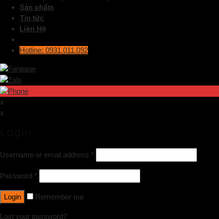
Sản phẩm
Tin tức
Liên Hệ
Hotline: 0931.011.092
x
x
Login
Username or email address
*
Password
*
Login
Remember me
Lost your password?