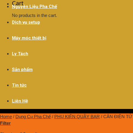
Cart
Nguyên Liệu Pha Chế
No products in the cart.
Dịch vụ setup
Máy móc thiết bị
Ly Tách
Sản phẩm
Tin tức
Liên Hệ
Home
/
Dụng Cụ Pha Chế
/
PHỤ KIỆN QUẦY BAR
/
CÂN ĐIỆN TỬ
Filter