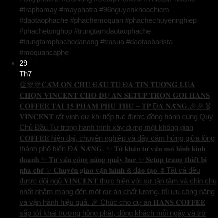
#traphamay #mayphatra #96nguyenkhoachiem
#daotaophache #phachemoquan #phachechuyennghiep
#phachetonghop #trungtamdaotaophache
#trungtamphachedanang #trasua #daotaobarista
#moquancaphe
29
Th7
👏🎊🎊𝐂𝐀̉𝐌 𝐎̛𝐍 𝐂𝐇𝐔̉ Đ𝐀̂̀𝐔 𝐓𝐔̛ Đ𝐀̃ 𝐓𝐈𝐍 𝐓𝐔̛𝐎̛̉𝐍𝐆 𝐋𝐔̛̣𝐀
𝐂𝐇𝐎̣𝐍 𝐕𝐈𝐍𝐂𝐄𝐍𝐓 𝐂𝐇𝐎 𝐃𝐔̛̣ 𝐀́𝐍 𝐒𝐄𝐓𝐔𝐏 𝐓𝐑𝐎̣𝐍 𝐆𝐎́𝐈 𝐇𝐀𝐍𝐒
𝐂𝐎𝐅𝐅𝐄𝐄 𝐓𝐀̣𝐈 𝟏𝟓 𝐏𝐇𝐀̣𝐌 𝐏𝐇𝐔́ 𝐓𝐇𝐔̛́ – 𝐓𝐏 Đ𝐀̀ 𝐍𝐀̆̃𝐍𝐆.🎉🎉 🎖️
𝐕𝐈𝐍𝐂𝐄𝐍𝐓 rất vinh dự khi tiếp tục được đồng hành cùng Quý
Chủ Đầu Tư trong hành trình xây dựng một không gian
𝐂𝐎𝐅𝐅𝐄𝐄 hiện đại, chuyên nghiệp và đầy cảm hứng giữa lòng
thành phố biển Đ𝐀̀ 𝐍𝐀̆̃𝐍𝐆. ✨ 𝐓𝐮̛̀ 𝐤𝐡𝐚̂𝐮 𝐭𝐮̛ 𝐯𝐚̂́𝐧 𝐦𝐨̂ 𝐡𝐢̀𝐧𝐡 𝐤𝐢𝐧𝐡
𝐝𝐨𝐚𝐧𝐡 ✨ 𝐓𝐮̛ 𝐯𝐚̂́𝐧 𝐜𝐨̂𝐧𝐠 𝐧𝐚̆𝐧𝐠 𝐪𝐮𝐚̂̀𝐲 𝐛𝐚𝐫 ✨ 𝐒𝐞𝐭𝐮𝐩 𝐭𝐫𝐚𝐧𝐠 𝐭𝐡𝐢𝐞̂́𝐭 𝐛𝐢̣
𝐩𝐡𝐚 𝐜𝐡𝐞̂́ ✨ 𝐂𝐡𝐮𝐲𝐞̂̉𝐧 𝐠𝐢𝐚𝐨 𝐯𝐚̣̂𝐧 𝐡𝐚̀𝐧𝐡 & đ𝐚̀𝐨 𝐭𝐚̣𝐨 🌷Tất cả đều
được đội ngũ 𝐕𝐈𝐍𝐂𝐄𝐍𝐓 thực hiện với sự tận tâm và chỉn chu
nhất nhằm mang đến một dự án chất lượng, tối ưu công năng
và vận hành hiệu quả. 🎉 Chúc cho dự án 𝐇𝐀𝐍𝐒 𝐂𝐎𝐅𝐅𝐄𝐄
sắp tới khai trương hồng phát, đông khách mỗi ngày và trở