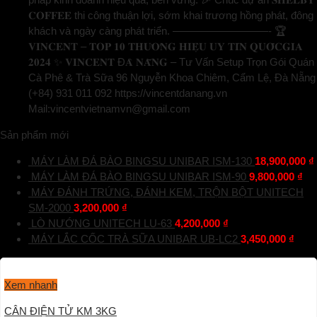
𝐂𝐎𝐅𝐅𝐄𝐄 thi công thuận lợi, sớm khai trương hồng phát, đông
khách và ngày càng phát triển. —————————- 🏆
𝐕𝐈𝐍𝐂𝐄𝐍𝐓 – 𝐓𝐎𝐏 𝟏𝟎 𝐓𝐇𝐔̛𝐎̛𝐍𝐆 𝐇𝐈𝐄̣̂𝐔 𝐔𝐘 𝐓𝐈́𝐍 𝐐𝐔𝐎̂́𝐂𝐆𝐈𝐀
𝟐𝟎𝟐𝟒 ✨ 𝐕𝐈𝐍𝐂𝐄𝐍𝐓 Đ𝐀̀ 𝐍𝐀̆̃𝐍𝐆 – Tư Vấn Setup Trọn Gói Quán
Cà Phê & Trà Sữa 96 Nguyễn Khoa Chiêm, Cẩm Lệ, Đà Nẵng
(+84) 931 011 092 https://vincentdanang.vn
Mail:vincentvietnamvn@gmail.com
Sản phẩm mới
MÁY LÀM ĐÁ BÀO BINGSU UNIBAR ISM-130
18,900,000
₫
MÁY LÀM ĐÁ BÀO BINGSU UNIBAR ISM-90
9,800,000
₫
MÁY ĐÁNH TRỨNG, ĐÁNH KEM, TRỘN BỘT UNITECH
SM-2000
3,200,000
₫
LÒ NƯỚNG UNITECH LU-63
4,200,000
₫
MÁY LẮC CỐC TRÀ SỮA UNIBAR UB-LC2
3,450,000
₫
Xem nhanh
CÂN ĐIỆN TỬ KM 3KG