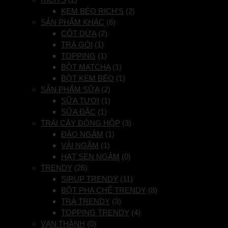
KEM BÉO RICH'S
(2)
SẢN PHẨM KHÁC
(6)
CỐT DỪA
(2)
TRÀ GÓI
(1)
TOPPING
(1)
BỘT MATCHA
(1)
BỘT KEM BÉO
(1)
SẢN PHẨM SỮA
(2)
SỮA TƯƠI
(1)
SỮA ĐẶC
(1)
TRÁI CÂY ĐÓNG HỘP
(3)
ĐÀO NGÂM
(1)
VẢI NGÂM
(1)
HẠT SEN NGÂM
(0)
TRENDY
(26)
SIRUP TRENDY
(11)
BỘT PHA CHẾ TRENDY
(8)
TRÀ TRENDY
(3)
TOPPING TRENDY
(4)
VẠN THÀNH
(0)