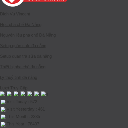
Dịch Vụ Vincent
Học pha chế Đà Nẵng
Nguyên liệu pha chế Đà Nẵng
Setup quán cafe đà nẵng
Setup quán trà sữa đà nẵng
Thiết bị pha chế đà nẵng
Ly thuỷ tinh đà nẵng
Lượt Truy Cập
Visit Today : 572
Visit Yesterday : 461
This Month : 2335
This Year : 78407