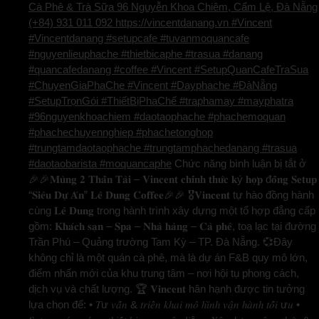
Cà Phê & Trà Sữa 96 Nguyễn Khoa Chiêm, Cẩm Lệ, Đà Nẵng
(+84) 931 011 092 https://vincentdanang.vn #Vincent
#Vincentdanang #setupcafe #tuvanmoquancafe
#nguyenlieuphache #thietbicaphe #trasua #danang
#quancafedanang #coffee #Vincent #SetupQuanCafeTraSua
#ChuyenGiaPhaChe #Vincent #Dayphache #ĐàNẵng
#SetupTrọnGói #ThiếtBịPhaChế #traphamay #mayphatra
#96nguyenkhoachiem #daotaophache #phachemoquan
#phachechuyennghiep #phachetonghop
#trungtamdaotaophache #trungtamphachedanang #trasua
#daotaobarista #moquancaphe
Chức năng bình luận bị tắt
ở
🎉🎉𝐌𝐮̀𝐧𝐠 𝟐 𝐓𝐡𝐚̂̀𝐧 𝐓𝐚̀𝐢 – 𝐕𝐢𝐧𝐜𝐞𝐧𝐭 𝐜𝐡𝐢́𝐧𝐡 𝐭𝐡𝐮̛́𝐜 𝐤ý 𝐡𝐨̛̣𝐩 đ𝐨̂̀𝐧𝐠 𝐒𝐞𝐭𝐮𝐩
“𝐒𝐢𝐞̂𝐮 𝐃𝐮̛̣ 𝐀́𝐧” 𝐋𝐞̂ 𝐃𝐮𝐧𝐠 𝐂𝐨𝐟𝐟𝐞𝐞🎉🎉 🎖️𝐕𝐢𝐧𝐜𝐞𝐧𝐭 tự hào đồng hành
cùng 𝐋𝐞̂ 𝐃𝐮𝐧𝐠 trong hành trình xây dựng một tổ hợp đẳng cấp
gồm: 𝐊𝐡𝐚́𝐜𝐡 𝐬𝐚̣𝐧 – 𝐒𝐩𝐚 – 𝐍𝐡𝐚̀ 𝐡𝐚̀𝐧𝐠 – 𝐂𝐚̀ 𝐩𝐡𝐞̂, toạ lạc tại đường
Trần Phú – Quảng trường Tam Kỳ – TP. Đà Nẵng. 💞Đây
không chỉ là một quán cà phê, mà là dự án F&B quy mô lớn,
điểm nhấn mới của khu trung tâm – nơi hội tụ phong cách,
dịch vụ và chất lượng. 🏆 𝐕𝐢𝐧𝐜𝐞𝐧𝐭 hân hạnh được tin tưởng
lựa chọn để: • 𝑇ư 𝑣𝑎̂́𝑛 & 𝑡𝑟𝑖𝑒̂̉𝑛 𝑘ℎ𝑎𝑖 𝑚𝑜̂ ℎ𝑖̀𝑛ℎ 𝑣𝑎̣̂𝑛 ℎ𝑎̀𝑛ℎ 𝑡𝑜̂́𝑖 ư𝑢 •