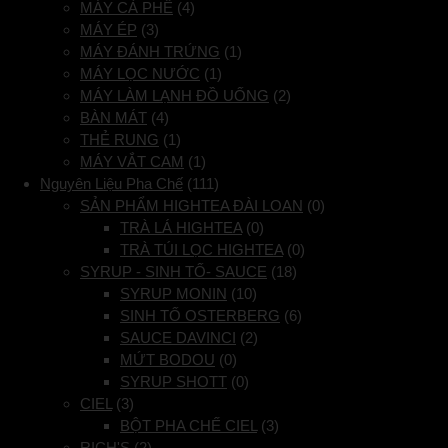
MÁY CÀ PHÊ
(4)
MÁY ÉP
(3)
MÁY ĐÁNH TRỨNG
(1)
MÁY LỌC NƯỚC
(1)
MÁY LÀM LẠNH ĐỒ UỐNG
(2)
BÀN MÁT
(4)
THẺ RUNG
(1)
MÁY VẮT CAM
(1)
Nguyên Liệu Pha Chế
(111)
SẢN PHẨM HIGHTEA ĐÀI LOAN
(0)
TRÀ LÁ HIGHTEA
(0)
TRÀ TÚI LỌC HIGHTEA
(0)
SYRUP - SINH TỐ- SAUCE
(18)
SYRUP MONIN
(10)
SINH TỐ OSTERBERG
(6)
SAUCE DAVINCI
(2)
MỨT BODOU
(0)
SYRUP SHOTT
(0)
CIEL
(3)
BỘT PHA CHẾ CIEL
(3)
RICH'S
(2)