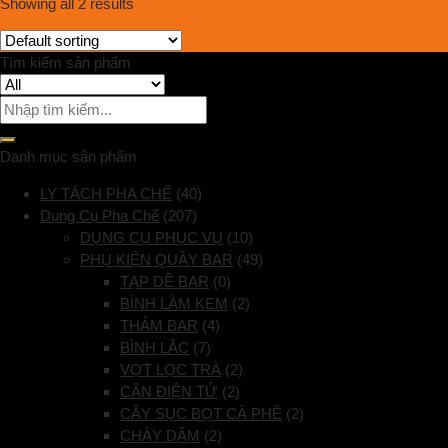
Showing all 2 results
Tìm kiếm sản phẩm
Danh mục sản phẩm
LY TÁCH PHA CHẾ
(40)
Dụng Cụ Pha Chế
(207)
DỤNG CỤ PHỤC VỤ
(10)
PHỤ KIỆN QUẦY BAR
(49)
TẠP DỀ BAR
(0)
BÌNH LÀM KEM
(2)
THẢM BAR
(4)
BÌNH LẮC
(7)
VỢT LỌC TRÀ
(2)
CÂN ĐIỆN TỬ
(2)
CÂY SỤC BỌT CÀ PHÊ
(2)
CHÀY DẦM
(2)