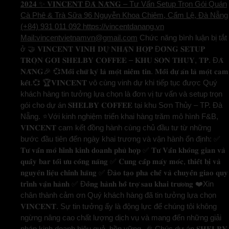
𝟐𝟎𝟐𝟒 ✨ 𝐕𝐈𝐍𝐂𝐄𝐍𝐓 Đ𝐀̀ 𝐍𝐀̆̃𝐍𝐆 – Tư Vấn Setup Trọn Gói Quán
Cà Phê & Trà Sữa 96 Nguyễn Khoa Chiêm, Cẩm Lệ, Đà Nẵng
(+84) 931 011 092 https://vincentdanang.vn
Mail:vincentvietnamvn@gmail.com
Chức năng bình luận bị tắt
ở 🤝 𝐕𝐈𝐍𝐂𝐄𝐍𝐓 𝐕𝐈𝐍𝐇 𝐃𝐔̛̣ 𝐍𝐇𝐀̣̂𝐍 𝐇𝐎̛̣𝐏 Đ𝐎̂̀𝐍𝐆 𝐒𝐄𝐓𝐔𝐏
𝐓𝐑𝐎̣𝐍 𝐆𝐎́𝐈 𝐒𝐇𝐄𝐋𝐁𝐘 𝐂𝐎𝐅𝐅𝐄𝐄 – 𝐊𝐇𝐔 𝐒𝐎̛𝐍 𝐓𝐇𝐔̉𝐘, 𝐓𝐏. Đ𝐀̀
𝐍𝐀̆̃𝐍𝐆🎉 💞𝐌𝐨̂̃𝐢 𝐜𝐡𝐮̛̃ 𝐤𝐲́ 𝐥𝐚̀ 𝐦𝐨̣̂𝐭 𝐧𝐢𝐞̂̀𝐦 𝐭𝐢𝐧. 𝐌𝐨̂̃𝐢 𝐝𝐮̛̣ 𝐚́𝐧 𝐥𝐚̀ 𝐦𝐨̣̂𝐭 𝐜𝐚𝐦
𝐤𝐞̂́𝐭.💞 🏆𝐕𝐈𝐍𝐂𝐄𝐍𝐓 vô cùng vinh dự khi tiếp tục được Quý
khách hàng tin tưởng lựa chọn là đơn vị tư vấn và setup trọn
gói cho dự án 𝐒𝐇𝐄𝐋𝐁𝐘 𝐂𝐎𝐅𝐅𝐄𝐄 tại khu Sơn Thủy – TP. Đà
Nẵng. ⭐️Với kinh nghiệm triển khai hàng trăm mô hình F&B,
𝐕𝐈𝐍𝐂𝐄𝐍𝐓 cam kết đồng hành cùng chủ đầu tư từ những
bước đầu tiên đến ngày khai trương và vận hành ổn định: ✅
𝐓𝐮̛ 𝐯𝐚̂́𝐧 𝐦𝐨̂ 𝐡𝐢̀𝐧𝐡 𝐤𝐢𝐧𝐡 𝐝𝐨𝐚𝐧𝐡 𝐩𝐡𝐮̀ 𝐡𝐨̛̣𝐩 ✅ 𝐓𝐮̛ 𝐕𝐚̂́𝐧 𝐤𝐡𝐨̂𝐧𝐠 𝐠𝐢𝐚𝐧 𝐯𝐚̀
𝐪𝐮𝐚̂̀𝐲 𝐛𝐚𝐫 𝐭𝐨̂́𝐢 𝐮̛𝐮 𝐜𝐨̂𝐧𝐠 𝐧𝐚̆𝐧𝐠 ✅ 𝐂𝐮𝐧𝐠 𝐜𝐚̂́𝐩 𝐦𝐚́𝐲 𝐦𝐨́𝐜, 𝐭𝐡𝐢𝐞̂́𝐭 𝐛𝐢̣ 𝐯𝐚̀
𝐧𝐠𝐮𝐲𝐞̂𝐧 𝐥𝐢𝐞̣̂𝐮 𝐜𝐡𝐢́𝐧𝐡 𝐡𝐚̃𝐧𝐠 ✅ Đ𝐚̀𝐨 𝐭𝐚̣𝐨 𝐩𝐡𝐚 𝐜𝐡𝐞̂́ 𝐯𝐚̀ 𝐜𝐡𝐮𝐲𝐞̂̉𝐧 𝐠𝐢𝐚𝐨 𝐪𝐮𝐲
𝐭𝐫𝐢̀𝐧𝐡 𝐯𝐚̣̂𝐧 𝐡𝐚̀𝐧𝐡 ✅ Đ𝐨̂̀𝐧𝐠 𝐡𝐚̀𝐧𝐡 𝐡𝐨̂̃ 𝐭𝐫𝐨̛̣ 𝐬𝐚𝐮 𝐤𝐡𝐚𝐢 𝐭𝐫𝐮̛𝐨̛𝐧𝐠 ❤️Xin
chân thành cảm ơn Quý khách hàng đã tin tưởng lựa chọn
𝐕𝐈𝐍𝐂𝐄𝐍𝐓. Sự tin tưởng ấy là động lực để chúng tôi không
ngừng nâng cao chất lượng dịch vụ và mang đến những giải
pháp kinh doanh hiệu quả, bền vững. 🎉 Chúc dự án 𝐒𝐇𝐄𝐋𝐁𝐘