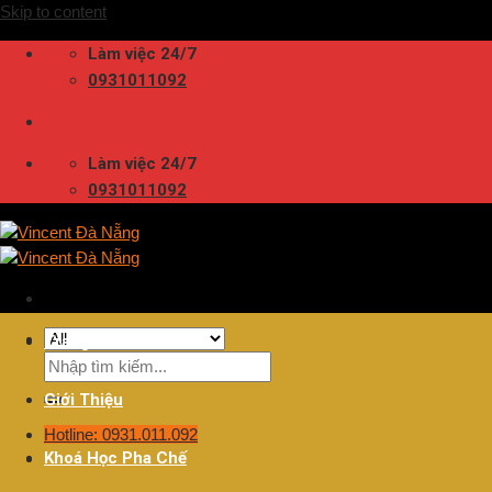
Skip to content
Làm việc 24/7
0931011092
Làm việc 24/7
0931011092
Trang Chủ
Giới Thiệu
Hotline: 0931.011.092
Khoá Học Pha Chế