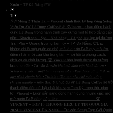
𝐗𝐮𝐚̂𝐧 – 𝐓𝐏 Đ𝐚̀ 𝐍𝐚̆̃𝐧𝐠🎊🎊
29
Th7
🎉🎉𝐌𝐮̀𝐧𝐠 𝟐 𝐓𝐡𝐚̂̀𝐧 𝐓𝐚̀𝐢 – 𝐕𝐢𝐧𝐜𝐞𝐧𝐭 𝐜𝐡𝐢́𝐧𝐡 𝐭𝐡𝐮̛́𝐜 𝐤ý 𝐡𝐨̛̣𝐩 đ𝐨̂̀𝐧𝐠 𝐒𝐞𝐭𝐮𝐩
“𝐒𝐢𝐞̂𝐮 𝐃𝐮̛̣ 𝐀́𝐧” 𝐋𝐞̂ 𝐃𝐮𝐧𝐠 𝐂𝐨𝐟𝐟𝐞𝐞🎉🎉 🎖️𝐕𝐢𝐧𝐜𝐞𝐧𝐭 tự hào đồng hành
cùng 𝐋𝐞̂ 𝐃𝐮𝐧𝐠 trong hành trình xây dựng một tổ hợp đẳng cấp
gồm: 𝐊𝐡𝐚́𝐜𝐡 𝐬𝐚̣𝐧 – 𝐒𝐩𝐚 – 𝐍𝐡𝐚̀ 𝐡𝐚̀𝐧𝐠 – 𝐂𝐚̀ 𝐩𝐡𝐞̂, toạ lạc tại đường
Trần Phú – Quảng trường Tam Kỳ – TP. Đà Nẵng. 💞Đây
không chỉ là một quán cà phê, mà là dự án F&B quy mô lớn,
điểm nhấn mới của khu trung tâm – nơi hội tụ phong cách,
dịch vụ và chất lượng. 🏆 𝐕𝐢𝐧𝐜𝐞𝐧𝐭 hân hạnh được tin tưởng
lựa chọn để: • 𝑇ư 𝑣𝑎̂́𝑛 & 𝑡𝑟𝑖𝑒̂̉𝑛 𝑘ℎ𝑎𝑖 𝑚𝑜̂ ℎ𝑖̀𝑛ℎ 𝑣𝑎̣̂𝑛 ℎ𝑎̀𝑛ℎ 𝑡𝑜̂́𝑖 ư𝑢 •
𝑆𝑒𝑡𝑢𝑝 𝑚𝑎́𝑦 𝑚𝑜́𝑐 – 𝑡ℎ𝑖𝑒̂́𝑡 𝑏𝑖̣ – 𝑛𝑔𝑢𝑦𝑒̂𝑛 𝑙𝑖ệ𝑢 • 𝑋𝑎̂𝑦 𝑑𝑢̛̣𝑛𝑔 𝑐𝑜̂𝑛𝑔 𝑡ℎ𝑢̛́𝑐 &
𝑞𝑢𝑦 𝑡𝑟𝑖̀𝑛ℎ 𝑐ℎ𝑢𝑎̂̉𝑛 ℎ𝑜́𝑎 • 𝑇𝑟𝑎𝑖𝑛𝑖𝑛𝑔 đ𝑎̀𝑜 𝑡𝑎̣𝑜 𝑝ℎ𝑎 𝑐ℎ𝑒̂́ 𝑚𝑜́𝑛 𝑢𝑜̂́𝑛𝑔
𝑐ℎ𝑢𝑦𝑒̂𝑛 𝑛𝑔ℎ𝑖ệ𝑝 – ℎ𝑖ệ𝑛 đ𝑎̣𝑖. 🌷Chúc dự án 𝐋𝐞̂ 𝐃𝐮𝐧𝐠 𝐂𝐨𝐟𝐟𝐞𝐞 sẽ trở
thành điểm đến nổi bật nhất khu vực Tam Kỳ trong thời gian
tới! 𝐕𝐢𝐧𝐜𝐞𝐧𝐭 – Luôn sẵn sàng đồng hành cùng những giấc mơ
mở quán F&B đẳng cấp. 🚀✨ —————————- 🏆
𝐕𝐈𝐍𝐂𝐄𝐍𝐓 – 𝐓𝐎𝐏 𝟏𝟎 𝐓𝐇𝐔̛𝐎̛𝐍𝐆 𝐇𝐈𝐄̣̂𝐔 𝐔𝐘 𝐓𝐈́𝐍 𝐐𝐔𝐎̂́𝐂𝐆𝐈𝐀
𝟐𝟎𝟐𝟒 ✨ 𝐕𝐈𝐍𝐂𝐄𝐍𝐓 Đ𝐀̀ 𝐍𝐀̆̃𝐍𝐆 – Tư Vấn Setup Trọn Gói Quán