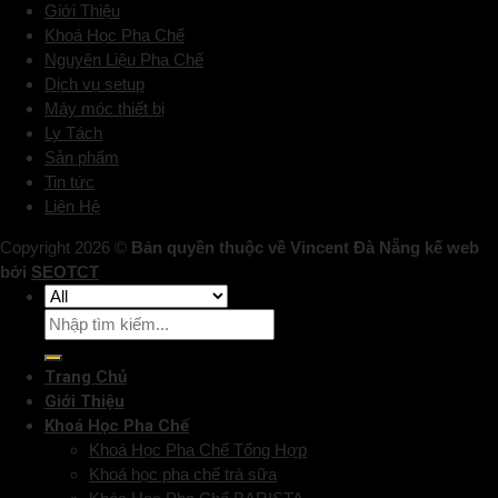
Giới Thiệu
Khoá Học Pha Chế
Nguyên Liệu Pha Chế
Dịch vụ setup
Máy móc thiết bị
Ly Tách
Sản phẩm
Tin tức
Liên Hệ
Copyright 2026 ©
Bản quyền thuộc về Vincent Đà Nẵng kế web
bởi
SEOTCT
Trang Chủ
Giới Thiệu
Khoá Học Pha Chế
Khoá Học Pha Chế Tổng Hợp
Khoá học pha chế trà sữa