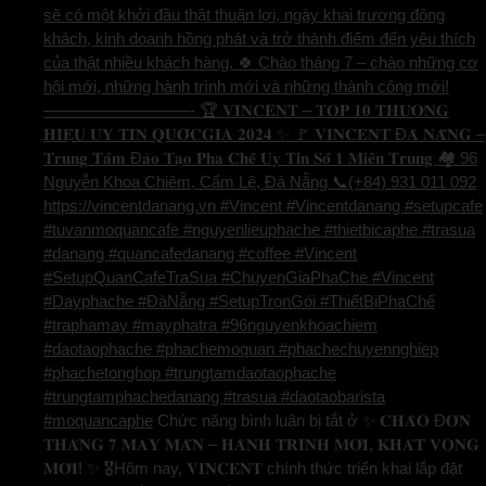
sẽ có một khởi đầu thật thuận lợi, ngày khai trương đông
khách, kinh doanh hồng phát và trở thành điểm đến yêu thích
của thật nhiều khách hàng. 🍀 Chào tháng 7 – chào những cơ
hội mới, những hành trình mới và những thành công mới!
—————————- 🏆 𝐕𝐈𝐍𝐂𝐄𝐍𝐓 – 𝐓𝐎𝐏 𝟏𝟎 𝐓𝐇𝐔̛𝐎̛𝐍𝐆
𝐇𝐈𝐄̣̂𝐔 𝐔𝐘 𝐓𝐈́𝐍 𝐐𝐔𝐎̂́𝐂𝐆𝐈𝐀 𝟐𝟎𝟐𝟒 ✨ 🚩 𝐕𝐈𝐍𝐂𝐄𝐍𝐓 Đ𝐀̀ 𝐍𝐀̆̃𝐍𝐆 –
𝐓𝐫𝐮𝐧𝐠 𝐓𝐚̂𝐦 Đ𝐚̀𝐨 𝐓𝐚̣𝐨 𝐏𝐡𝐚 𝐂𝐡𝐞̂́ 𝐔𝐲 𝐓𝐢́𝐧 𝐒𝐨̂́ 𝟏 𝐌𝐢𝐞̂̀𝐧 𝐓𝐫𝐮𝐧𝐠 🏘️ 96
Nguyễn Khoa Chiêm, Cẩm Lệ, Đà Nẵng 📞(+84) 931 011 092
https://vincentdanang.vn #Vincent #Vincentdanang #setupcafe
#tuvanmoquancafe #nguyenlieuphache #thietbicaphe #trasua
#danang #quancafedanang #coffee #Vincent
#SetupQuanCafeTraSua #ChuyenGiaPhaChe #Vincent
#Dayphache #ĐàNẵng #SetupTrọnGói #ThiếtBịPhaChế
#traphamay #mayphatra #96nguyenkhoachiem
#daotaophache #phachemoquan #phachechuyennghiep
#phachetonghop #trungtamdaotaophache
#trungtamphachedanang #trasua #daotaobarista
#moquancaphe
Chức năng bình luận bị tắt
ở ✨ 𝐂𝐇𝐀̀𝐎 Đ𝐎́𝐍
𝐓𝐇𝐀́𝐍𝐆 𝟕 𝐌𝐀𝐘 𝐌𝐀̆́𝐍 – 𝐇𝐀̀𝐍𝐇 𝐓𝐑𝐈̀𝐍𝐇 𝐌𝐎̛́𝐈, 𝐊𝐇𝐀́𝐓 𝐕𝐎̣𝐍𝐆
𝐌𝐎̛́𝐈! ✨ 🎖️Hôm nay, 𝐕𝐈𝐍𝐂𝐄𝐍𝐓 chính thức triển khai lắp đặt