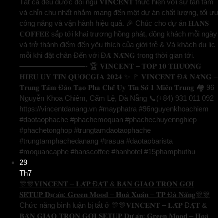
Tất cả đều được đội ngũ 𝐕𝐈𝐍𝐂𝐄𝐍𝐓 thực hiện với sự tận tâm
và chỉn chu nhất nhằm mang đến một dự án chất lượng, tối ưu
công năng và vận hành hiệu quả. 🎉 Chúc cho dự án 𝐇𝐀𝐍𝐒
𝐂𝐎𝐅𝐅𝐄𝐄 sắp tới khai trương hồng phát, đông khách mỗi ngày
và trở thành điểm đến yêu thích của giới trẻ & Và khách du lịc
mỗi khi đặt chân Đến với Đ𝐀̀ 𝐍𝐀̆̃𝐍𝐆 trong thời gian tới.
—————————- 🏆 𝐕𝐈𝐍𝐂𝐄𝐍𝐓 – 𝐓𝐎𝐏 𝟏𝟎 𝐓𝐇𝐔̛𝐎̛𝐍𝐆
𝐇𝐈𝐄̣̂𝐔 𝐔𝐘 𝐓𝐈́𝐍 𝐐𝐔𝐎̂́𝐂𝐆𝐈𝐀 𝟐𝟎𝟐𝟒 ✨ 🚩 𝐕𝐈𝐍𝐂𝐄𝐍𝐓 Đ𝐀̀ 𝐍𝐀̆̃𝐍𝐆 –
𝐓𝐫𝐮𝐧𝐠 𝐓𝐚̂𝐦 Đ𝐚̀𝐨 𝐓𝐚̣𝐨 𝐏𝐡𝐚 𝐂𝐡𝐞̂́ 𝐔𝐲 𝐓𝐢́𝐧 𝐒𝐨̂́ 𝟏 𝐌𝐢𝐞̂̀𝐧 𝐓𝐫𝐮𝐧𝐠 🏘️ 96
Nguyễn Khoa Chiêm, Cẩm Lệ, Đà Nẵng 📞(+84) 931 011 092
https://vincentdanang.vn #mayphatra #96nguyenkhoachiem
#daotaophache #phachemoquan #phachechuyennghiep
#phachetonghop #trungtamdaotaophache
#trungtamphachedanang #trasua #daotaobarista
#moquancaphe #hanscoffee #hanhotel #15phamphuthu
29
Th7
🎊🎊𝐕𝐈𝐍𝐂𝐄𝐍𝐓 – 𝐋𝐀̆́𝐏 Đ𝐀̣̆𝐓 & 𝐁𝐀̀𝐍 𝐆𝐈𝐀𝐎 𝐓𝐑𝐎̣𝐍 𝐆𝐎́𝐈
𝐒𝐄𝐓𝐔𝐏 𝐃𝐮̛̣ 𝐚́𝐧: 𝐆𝐫𝐞𝐞𝐧 𝐌𝐨𝐨𝐝 – 𝐇𝐨𝐚̀ 𝐗𝐮𝐚̂𝐧 – 𝐓𝐏 Đ𝐚̀ 𝐍𝐚̆̃𝐧𝐠🎊🎊
Chức năng bình luận bị tắt
ở 🎊🎊𝐕𝐈𝐍𝐂𝐄𝐍𝐓 – 𝐋𝐀̆́𝐏 Đ𝐀̣̆𝐓 &
𝐁𝐀̀𝐍 𝐆𝐈𝐀𝐎 𝐓𝐑𝐎̣𝐍 𝐆𝐎́𝐈 𝐒𝐄𝐓𝐔𝐏 𝐃𝐮̛̣ 𝐚́𝐧: 𝐆𝐫𝐞𝐞𝐧 𝐌𝐨𝐨𝐝 – 𝐇𝐨𝐚̀