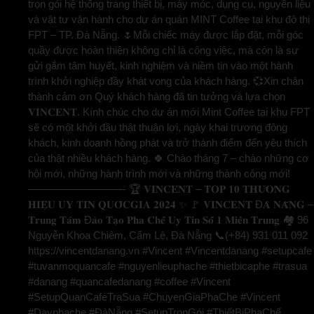
trọn gói hệ thống trang thiết bị, máy móc, dụng cụ, nguyên liệu
và vật tư vận hành cho dự án quán MINT Coffee tại khu đô thị
FPT – TP. Đà Nẵng. 🌷Mỗi chiếc máy được lắp đặt, mỗi góc
quầy được hoàn thiện không chỉ là công việc, mà còn là sự
gửi gắm tâm huyết, kinh nghiệm và niềm tin vào một hành
trình khởi nghiệp đầy khát vọng của khách hàng. 💞Xin chân
thành cảm ơn Quý khách hàng đã tin tưởng và lựa chọn
𝐕𝐈𝐍𝐂𝐄𝐍𝐓. Kính chúc cho dự án mới Mint Coffee tại khu FPT
sẽ có một khởi đầu thật thuận lợi, ngày khai trương đông
khách, kinh doanh hồng phát và trở thành điểm đến yêu thích
của thật nhiều khách hàng. 🍀 Chào tháng 7 – chào những cơ
hội mới, những hành trình mới và những thành công mới!
—————————- 🏆 𝐕𝐈𝐍𝐂𝐄𝐍𝐓 – 𝐓𝐎𝐏 𝟏𝟎 𝐓𝐇𝐔̛𝐎̛𝐍𝐆
𝐇𝐈𝐄̣̂𝐔 𝐔𝐘 𝐓𝐈́𝐍 𝐐𝐔𝐎̂́𝐂𝐆𝐈𝐀 𝟐𝟎𝟐𝟒 ✨ 🚩 𝐕𝐈𝐍𝐂𝐄𝐍𝐓 Đ𝐀̀ 𝐍𝐀̆̃𝐍𝐆 –
𝐓𝐫𝐮𝐧𝐠 𝐓𝐚̂𝐦 Đ𝐚̀𝐨 𝐓𝐚̣𝐨 𝐏𝐡𝐚 𝐂𝐡𝐞̂́ 𝐔𝐲 𝐓𝐢́𝐧 𝐒𝐨̂́ 𝟏 𝐌𝐢𝐞̂̀𝐧 𝐓𝐫𝐮𝐧𝐠 🏘️ 96
Nguyễn Khoa Chiêm, Cẩm Lệ, Đà Nẵng 📞(+84) 931 011 092
https://vincentdanang.vn #Vincent #Vincentdanang #setupcafe
#tuvanmoquancafe #nguyenlieuphache #thietbicaphe #trasua
#danang #quancafedanang #coffee #Vincent
#SetupQuanCafeTraSua #ChuyenGiaPhaChe #Vincent
#Dayphache #ĐàNẵng #SetupTrọnGói #ThiếtBịPhaChế