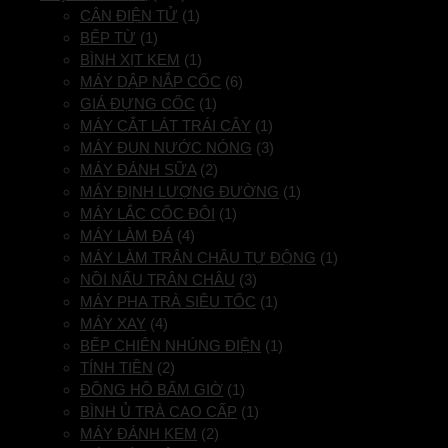
CÂN ĐIỆN TỬ
(1)
BẾP TỪ
(1)
BÌNH XỊT KEM
(1)
MÁY DẬP NẮP CỐC
(6)
GIÁ ĐỰNG CỐC
(1)
MÁY CẮT LÁT TRÁI CÂY
(1)
MÁY ĐUN NƯỚC NÓNG
(3)
MÁY ĐÁNH SỮA
(2)
MÁY ĐỊNH LƯỢNG ĐƯỜNG
(1)
MÁY LẮC CỐC ĐÔI
(1)
MÁY LÀM ĐÁ
(4)
MÁY LÀM TRÂN CHÂU TỰ ĐỘNG
(1)
NỒI NẤU TRÂN CHÂU
(3)
MÁY PHA TRÀ SIÊU TỐC
(1)
MÁY XAY
(4)
BẾP CHIÊN NHÚNG ĐIỆN
(1)
TÍNH TIỀN
(2)
ĐỒNG HỒ BẤM GIỜ
(1)
BÌNH Ủ TRÀ CAO CẤP
(1)
MÁY ĐÁNH KEM
(2)