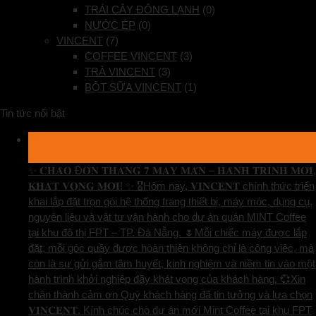
TRÁI CÂY ĐÔNG LẠNH
(0)
NƯỚC ÉP
(0)
VINCENT
(7)
COFFEE VINCENT
(3)
TRÀ VINCENT
(3)
BỘT SỮA VINCENT
(1)
Tin tức nổi bật
29
Th7
✨ 𝐂𝐇𝐀̀𝐎 Đ𝐎́𝐍 𝐓𝐇𝐀́𝐍𝐆 𝟕 𝐌𝐀𝐘 𝐌𝐀̆́𝐍 – 𝐇𝐀̀𝐍𝐇 𝐓𝐑𝐈̀𝐍𝐇 𝐌𝐎̛́𝐈,
𝐊𝐇𝐀́𝐓 𝐕𝐎̣𝐍𝐆 𝐌𝐎̛́𝐈! ✨ 🎖️Hôm nay, 𝐕𝐈𝐍𝐂𝐄𝐍𝐓 chính thức triển
khai lắp đặt trọn gói hệ thống trang thiết bị, máy móc, dụng cụ,
nguyên liệu và vật tư vận hành cho dự án quán MINT Coffee
tại khu đô thị FPT – TP. Đà Nẵng. 🌷Mỗi chiếc máy được lắp
đặt, mỗi góc quầy được hoàn thiện không chỉ là công việc, mà
còn là sự gửi gắm tâm huyết, kinh nghiệm và niềm tin vào một
hành trình khởi nghiệp đầy khát vọng của khách hàng. 💞Xin
chân thành cảm ơn Quý khách hàng đã tin tưởng và lựa chọn
𝐕𝐈𝐍𝐂𝐄𝐍𝐓. Kính chúc cho dự án mới Mint Coffee tại khu FPT