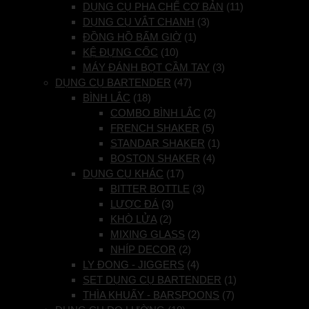
DỤNG CỤ PHA CHẾ CƠ BẢN
(11)
DỤNG CỤ VẮT CHANH
(3)
ĐỒNG HỒ BẤM GIỜ
(1)
KỆ ĐỰNG CỐC
(10)
MÁY ĐÁNH BỌT CẦM TAY
(3)
DỤNG CỤ BARTENDER
(47)
BÌNH LẮC
(18)
COMBO BÌNH LẮC
(2)
FRENCH SHAKER
(5)
STANDAR SHAKER
(1)
BOSTON SHAKER
(4)
DỤNG CỤ KHÁC
(17)
BITTER BOTTLE
(3)
LƯỢC ĐÁ
(3)
KHÒ LỬA
(2)
MIXING GLASS
(2)
NHÍP DECOR
(2)
LY ĐONG - JIGGERS
(4)
SET DỤNG CỤ BARTENDER
(1)
THÌA KHUẤY - BARSPOONS
(7)