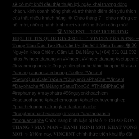
sẽ có một khởi đầu thật thuận lợi, ngày khai trương đông
khách, kinh doanh hồng phát và trở thành điểm đến yêu thích
của thật nhiều khách hàng. 🍀 Chào tháng 7 – chào những cơ
hội mới, những hành trình mới và những thành công mới!
—————————- 🏆 𝐕𝐈𝐍𝐂𝐄𝐍𝐓 – 𝐓𝐎𝐏 𝟏𝟎 𝐓𝐇𝐔̛𝐎̛𝐍𝐆
𝐇𝐈𝐄̣̂𝐔 𝐔𝐘 𝐓𝐈́𝐍 𝐐𝐔𝐎̂́𝐂𝐆𝐈𝐀 𝟐𝟎𝟐𝟒 ✨ 🚩 𝐕𝐈𝐍𝐂𝐄𝐍𝐓 Đ𝐀̀ 𝐍𝐀̆̃𝐍𝐆 –
𝐓𝐫𝐮𝐧𝐠 𝐓𝐚̂𝐦 Đ𝐚̀𝐨 𝐓𝐚̣𝐨 𝐏𝐡𝐚 𝐂𝐡𝐞̂́ 𝐔𝐲 𝐓𝐢́𝐧 𝐒𝐨̂́ 𝟏 𝐌𝐢𝐞̂̀𝐧 𝐓𝐫𝐮𝐧𝐠 🏘️ 96
Nguyễn Khoa Chiêm, Cẩm Lệ, Đà Nẵng 📞(+84) 931 011 092
https://vincentdanang.vn #Vincent #Vincentdanang #setupcafe
#tuvanmoquancafe #nguyenlieuphache #thietbicaphe #trasua
#danang #quancafedanang #coffee #Vincent
#SetupQuanCafeTraSua #ChuyenGiaPhaChe #Vincent
#Dayphache #ĐàNẵng #SetupTrọnGói #ThiếtBịPhaChế
#traphamay #mayphatra #96nguyenkhoachiem
#daotaophache #phachemoquan #phachechuyennghiep
#phachetonghop #trungtamdaotaophache
#trungtamphachedanang #trasua #daotaobarista
#moquancaphe
Chức năng bình luận bị tắt
ở ✨ 𝐂𝐇𝐀̀𝐎 Đ𝐎́𝐍
𝐓𝐇𝐀́𝐍𝐆 𝟕 𝐌𝐀𝐘 𝐌𝐀̆́𝐍 – 𝐇𝐀̀𝐍𝐇 𝐓𝐑𝐈̀𝐍𝐇 𝐌𝐎̛́𝐈, 𝐊𝐇𝐀́𝐓 𝐕𝐎̣𝐍𝐆
𝐌𝐎̛́𝐈! ✨ 🎖️Hôm nay, 𝐕𝐈𝐍𝐂𝐄𝐍𝐓 chính thức triển khai lắp đặt