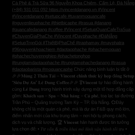
Cà Phê & Trà Sữa 96 Nguyễn Khoa Chiêm, Cẩm Lệ, Đà Nẵng
(+84) 931 011 092 https://vincentdanang.vn #Vincent
#Vincentdanang #setupcafe #tuvanmoquancafe
#nguyenlieuphache #thietbicaphe #trasua #danang
#quancafedanang #coffee #Vincent #SetupQuanCafeTraSua
#ChuyenGiaPhaChe #Vincent #Dayphache #ĐàNẵng
#SetupTrọnGói #ThiếtBịPhaChế #traphamay #mayphatra
#96nguyenkhoachiem #daotaophache #phachemoquan
#phachechuyennghiep #phachetonghop
#trungtamdaotaophache #trungtamphachedanang #trasua
#daotaobarista #moquancaphe
Chức năng bình luận bị tắt
ở
🎉🎉𝐌𝐮̀𝐧𝐠 𝟐 𝐓𝐡𝐚̂̀𝐧 𝐓𝐚̀𝐢 – 𝐕𝐢𝐧𝐜𝐞𝐧𝐭 𝐜𝐡𝐢́𝐧𝐡 𝐭𝐡𝐮̛́𝐜 𝐤ý 𝐡𝐨̛̣𝐩 đ𝐨̂̀𝐧𝐠 𝐒𝐞𝐭𝐮𝐩
“𝐒𝐢𝐞̂𝐮 𝐃𝐮̛̣ 𝐀́𝐧” 𝐋𝐞̂ 𝐃𝐮𝐧𝐠 𝐂𝐨𝐟𝐟𝐞𝐞🎉🎉 🎖️𝐕𝐢𝐧𝐜𝐞𝐧𝐭 tự hào đồng hành
cùng 𝐋𝐞̂ 𝐃𝐮𝐧𝐠 trong hành trình xây dựng một tổ hợp đẳng cấp
gồm: 𝐊𝐡𝐚́𝐜𝐡 𝐬𝐚̣𝐧 – 𝐒𝐩𝐚 – 𝐍𝐡𝐚̀ 𝐡𝐚̀𝐧𝐠 – 𝐂𝐚̀ 𝐩𝐡𝐞̂, toạ lạc tại đường
Trần Phú – Quảng trường Tam Kỳ – TP. Đà Nẵng. 💞Đây
không chỉ là một quán cà phê, mà là dự án F&B quy mô lớn,
điểm nhấn mới của khu trung tâm – nơi hội tụ phong cách,
dịch vụ và chất lượng. 🏆 𝐕𝐢𝐧𝐜𝐞𝐧𝐭 hân hạnh được tin tưởng
lựa chọn để: • 𝑇ư 𝑣𝑎̂́𝑛 & 𝑡𝑟𝑖𝑒̂̉𝑛 𝑘ℎ𝑎𝑖 𝑚𝑜̂ ℎ𝑖̀𝑛ℎ 𝑣𝑎̣̂𝑛 ℎ𝑎̀𝑛ℎ 𝑡𝑜̂́𝑖 ư𝑢 •