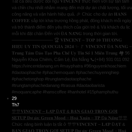
Tất cả đều được đội ngũ 𝐕𝐈𝐍𝐂𝐄𝐍𝐓 thực hiện với sự tận tâm
và chỉn chu nhất nhằm mang đến một dự án chất lượng, tối ưu
công năng và vận hành hiệu quả. 🎉 Chúc cho dự án 𝐇𝐀𝐍𝐒
𝐂𝐎𝐅𝐅𝐄𝐄 sắp tới khai trương hồng phát, đông khách mỗi ngày
và trở thành điểm đến yêu thích của giới trẻ & Và khách du lịc
mỗi khi đặt chân Đến với Đ𝐀̀ 𝐍𝐀̆̃𝐍𝐆 trong thời gian tới.
—————————- 🏆 𝐕𝐈𝐍𝐂𝐄𝐍𝐓 – 𝐓𝐎𝐏 𝟏𝟎 𝐓𝐇𝐔̛𝐎̛𝐍𝐆
𝐇𝐈𝐄̣̂𝐔 𝐔𝐘 𝐓𝐈́𝐍 𝐐𝐔𝐎̂́𝐂𝐆𝐈𝐀 𝟐𝟎𝟐𝟒 ✨ 🚩 𝐕𝐈𝐍𝐂𝐄𝐍𝐓 Đ𝐀̀ 𝐍𝐀̆̃𝐍𝐆 –
𝐓𝐫𝐮𝐧𝐠 𝐓𝐚̂𝐦 Đ𝐚̀𝐨 𝐓𝐚̣𝐨 𝐏𝐡𝐚 𝐂𝐡𝐞̂́ 𝐔𝐲 𝐓𝐢́𝐧 𝐒𝐨̂́ 𝟏 𝐌𝐢𝐞̂̀𝐧 𝐓𝐫𝐮𝐧𝐠 🏘️ 96
Nguyễn Khoa Chiêm, Cẩm Lệ, Đà Nẵng 📞(+84) 931 011 092
https://vincentdanang.vn #mayphatra #96nguyenkhoachiem
#daotaophache #phachemoquan #phachechuyennghiep
#phachetonghop #trungtamdaotaophache
#trungtamphachedanang #trasua #daotaobarista
#moquancaphe #hanscoffee #hanhotel #15phamphuthu
29
Th7
🎊🎊𝐕𝐈𝐍𝐂𝐄𝐍𝐓 – 𝐋𝐀̆́𝐏 Đ𝐀̣̆𝐓 & 𝐁𝐀̀𝐍 𝐆𝐈𝐀𝐎 𝐓𝐑𝐎̣𝐍 𝐆𝐎́𝐈
𝐒𝐄𝐓𝐔𝐏 𝐃𝐮̛̣ 𝐚́𝐧: 𝐆𝐫𝐞𝐞𝐧 𝐌𝐨𝐨𝐝 – 𝐇𝐨𝐚̀ 𝐗𝐮𝐚̂𝐧 – 𝐓𝐏 Đ𝐚̀ 𝐍𝐚̆̃𝐧𝐠🎊🎊
Chức năng bình luận bị tắt
ở 🎊🎊𝐕𝐈𝐍𝐂𝐄𝐍𝐓 – 𝐋𝐀̆́𝐏 Đ𝐀̣̆𝐓 &
𝐁𝐀̀𝐍 𝐆𝐈𝐀𝐎 𝐓𝐑𝐎̣𝐍 𝐆𝐎́𝐈 𝐒𝐄𝐓𝐔𝐏 𝐃𝐮̛̣ 𝐚́𝐧: 𝐆𝐫𝐞𝐞𝐧 𝐌𝐨𝐨𝐝 – 𝐇𝐨𝐚̀