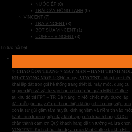
NƯỚC ÉP
(0)
TRÁI CÂY ĐÔNG LẠNH
(0)
VINCENT
(7)
TRÀ VINCENT
(3)
BỘT SỮA VINCENT
(1)
COFFEE VINCENT
(3)
Tin tức nổi bật
29
Th7
✨ 𝐂𝐇𝐀̀𝐎 Đ𝐎́𝐍 𝐓𝐇𝐀́𝐍𝐆 𝟕 𝐌𝐀𝐘 𝐌𝐀̆́𝐍 – 𝐇𝐀̀𝐍𝐇 𝐓𝐑𝐈̀𝐍𝐇 𝐌𝐎̛́𝐈,
𝐊𝐇𝐀́𝐓 𝐕𝐎̣𝐍𝐆 𝐌𝐎̛́𝐈! ✨ 🎖️Hôm nay, 𝐕𝐈𝐍𝐂𝐄𝐍𝐓 chính thức triển
khai lắp đặt trọn gói hệ thống trang thiết bị, máy móc, dụng cụ,
nguyên liệu và vật tư vận hành cho dự án quán MINT Coffee
tại khu đô thị FPT – TP. Đà Nẵng. 🌷Mỗi chiếc máy được lắp
đặt, mỗi góc quầy được hoàn thiện không chỉ là công việc, mà
còn là sự gửi gắm tâm huyết, kinh nghiệm và niềm tin vào một
hành trình khởi nghiệp đầy khát vọng của khách hàng. 💞Xin
chân thành cảm ơn Quý khách hàng đã tin tưởng và lựa chọn
𝐕𝐈𝐍𝐂𝐄𝐍𝐓. Kính chúc cho dự án mới Mint Coffee tại khu FPT