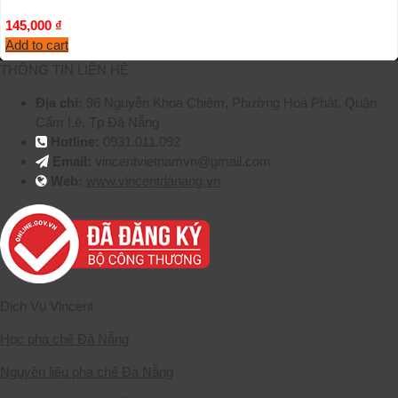
145,000
₫
Add to cart
THÔNG TIN LIÊN HỆ
Địa chỉ:
96 Nguyễn Khoa Chiêm, Phường Hoà Phát, Quận
Cẩm Lệ, Tp Đà Nẵng
Hotline:
0931.011.092
Email:
vincentvietnamvn@gmail.com
Web:
www.vincentdanang.vn
Dịch Vụ Vincent
Học pha chế Đà Nẵng
Nguyên liệu pha chế Đà Nẵng