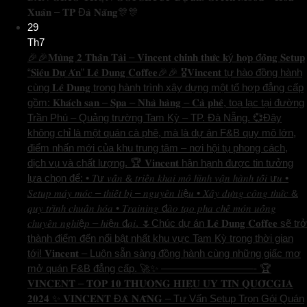
𝐗𝐮𝐚̂𝐧 – 𝐓𝐏 Đ𝐚̀ 𝐍𝐚̆̃𝐧𝐠🎊🎊
29
Th7
🎉🎉𝐌𝐮̀𝐧𝐠 𝟐 𝐓𝐡𝐚̂̀𝐧 𝐓𝐚̀𝐢 – 𝐕𝐢𝐧𝐜𝐞𝐧𝐭 𝐜𝐡𝐢́𝐧𝐡 𝐭𝐡𝐮̛́𝐜 𝐤ý 𝐡𝐨̛̣𝐩 đ𝐨̂̀𝐧𝐠 𝐒𝐞𝐭𝐮𝐩
“𝐒𝐢𝐞̂𝐮 𝐃𝐮̛̣ 𝐀́𝐧” 𝐋𝐞̂ 𝐃𝐮𝐧𝐠 𝐂𝐨𝐟𝐟𝐞𝐞🎉🎉 🎖️𝐕𝐢𝐧𝐜𝐞𝐧𝐭 tự hào đồng hành
cùng 𝐋𝐞̂ 𝐃𝐮𝐧𝐠 trong hành trình xây dựng một tổ hợp đẳng cấp
gồm: 𝐊𝐡𝐚́𝐜𝐡 𝐬𝐚̣𝐧 – 𝐒𝐩𝐚 – 𝐍𝐡𝐚̀ 𝐡𝐚̀𝐧𝐠 – 𝐂𝐚̀ 𝐩𝐡𝐞̂, toạ lạc tại đường
Trần Phú – Quảng trường Tam Kỳ – TP. Đà Nẵng. 💞Đây
không chỉ là một quán cà phê, mà là dự án F&B quy mô lớn,
điểm nhấn mới của khu trung tâm – nơi hội tụ phong cách,
dịch vụ và chất lượng. 🏆 𝐕𝐢𝐧𝐜𝐞𝐧𝐭 hân hạnh được tin tưởng
lựa chọn để: • 𝑇ư 𝑣𝑎̂́𝑛 & 𝑡𝑟𝑖𝑒̂̉𝑛 𝑘ℎ𝑎𝑖 𝑚𝑜̂ ℎ𝑖̀𝑛ℎ 𝑣𝑎̣̂𝑛 ℎ𝑎̀𝑛ℎ 𝑡𝑜̂́𝑖 ư𝑢 •
𝑆𝑒𝑡𝑢𝑝 𝑚𝑎́𝑦 𝑚𝑜́𝑐 – 𝑡ℎ𝑖𝑒̂́𝑡 𝑏𝑖̣ – 𝑛𝑔𝑢𝑦𝑒̂𝑛 𝑙𝑖ệ𝑢 • 𝑋𝑎̂𝑦 𝑑𝑢̛̣𝑛𝑔 𝑐𝑜̂𝑛𝑔 𝑡ℎ𝑢̛́𝑐 &
𝑞𝑢𝑦 𝑡𝑟𝑖̀𝑛ℎ 𝑐ℎ𝑢𝑎̂̉𝑛 ℎ𝑜́𝑎 • 𝑇𝑟𝑎𝑖𝑛𝑖𝑛𝑔 đ𝑎̀𝑜 𝑡𝑎̣𝑜 𝑝ℎ𝑎 𝑐ℎ𝑒̂́ 𝑚𝑜́𝑛 𝑢𝑜̂́𝑛𝑔
𝑐ℎ𝑢𝑦𝑒̂𝑛 𝑛𝑔ℎ𝑖ệ𝑝 – ℎ𝑖ệ𝑛 đ𝑎̣𝑖. 🌷Chúc dự án 𝐋𝐞̂ 𝐃𝐮𝐧𝐠 𝐂𝐨𝐟𝐟𝐞𝐞 sẽ trở
thành điểm đến nổi bật nhất khu vực Tam Kỳ trong thời gian
tới! 𝐕𝐢𝐧𝐜𝐞𝐧𝐭 – Luôn sẵn sàng đồng hành cùng những giấc mơ
mở quán F&B đẳng cấp. 🚀✨ —————————- 🏆
𝐕𝐈𝐍𝐂𝐄𝐍𝐓 – 𝐓𝐎𝐏 𝟏𝟎 𝐓𝐇𝐔̛𝐎̛𝐍𝐆 𝐇𝐈𝐄̣̂𝐔 𝐔𝐘 𝐓𝐈́𝐍 𝐐𝐔𝐎̂́𝐂𝐆𝐈𝐀
𝟐𝟎𝟐𝟒 ✨ 𝐕𝐈𝐍𝐂𝐄𝐍𝐓 Đ𝐀̀ 𝐍𝐀̆̃𝐍𝐆 – Tư Vấn Setup Trọn Gói Quán