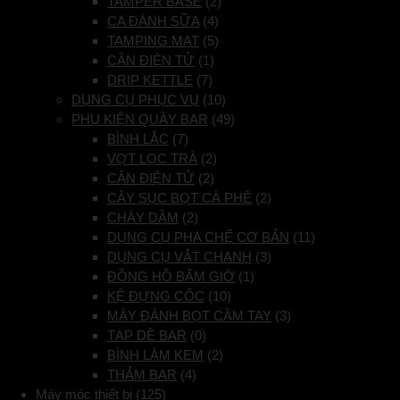
TAMPER BASE
(2)
CA ĐÁNH SỮA
(4)
TAMPING MAT
(5)
CÂN ĐIỆN TỬ
(1)
DRIP KETTLE
(7)
DỤNG CỤ PHỤC VỤ
(10)
PHỤ KIỆN QUẦY BAR
(49)
BÌNH LẮC
(7)
VỢT LỌC TRÀ
(2)
CÂN ĐIỆN TỬ
(2)
CÂY SỤC BỌT CÀ PHÊ
(2)
CHÀY DẦM
(2)
DỤNG CỤ PHA CHẾ CƠ BẢN
(11)
DỤNG CỤ VẮT CHANH
(3)
ĐỒNG HỒ BẤM GIỜ
(1)
KỆ ĐỰNG CỐC
(10)
MÁY ĐÁNH BỌT CẦM TAY
(3)
TẠP DỀ BAR
(0)
BÌNH LÀM KEM
(2)
THẢM BAR
(4)
Máy móc thiết bị
(125)