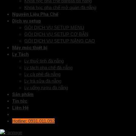
Khoá học pha chế barista đà nẵng
Khoá học pha chế mở quán đà nẵng
Nguyên Liệu Pha Chế
Dịch vụ setup
GÓI DỊCH VỤ SETUP MENU
GÓI DỊCH VỤ SETUP CƠ BẢN
GÓI DỊCH VỤ SETUP NÂNG CAO
Máy móc thiết bị
Ly Tách
Ly thuỷ tinh đà nẵng
Ly tách pha chế đà nẵng
Ly cà phê đà nẵng
Ly trà sữa đà nẵng
Ly uống rượu đà nẵng
Sản phẩm
Tin tức
Liên Hệ
Hotline: 0931.011.092