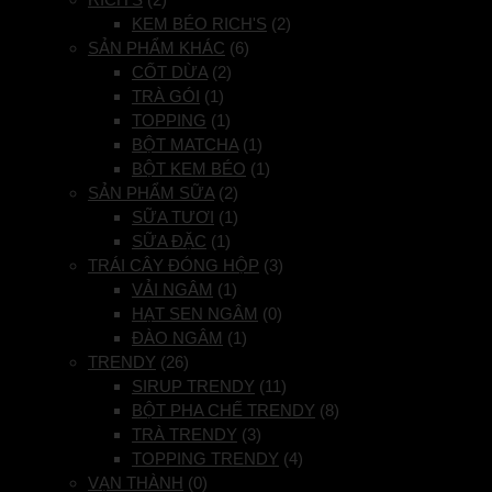
KEM BÉO RICH'S
(2)
SẢN PHẨM KHÁC
(6)
CỐT DỪA
(2)
TRÀ GÓI
(1)
TOPPING
(1)
BỘT MATCHA
(1)
BỘT KEM BÉO
(1)
SẢN PHẨM SỮA
(2)
SỮA TƯƠI
(1)
SỮA ĐẶC
(1)
TRÁI CÂY ĐÓNG HỘP
(3)
VẢI NGÂM
(1)
HẠT SEN NGÂM
(0)
ĐÀO NGÂM
(1)
TRENDY
(26)
SIRUP TRENDY
(11)
BỘT PHA CHẾ TRENDY
(8)
TRÀ TRENDY
(3)
TOPPING TRENDY
(4)
VẠN THÀNH
(0)