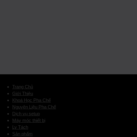
Trang Chủ
Giới Thiệu
Khoá Học Pha Chế
Nguyên Liệu Pha Chế
Dịch vụ setup
Máy móc thiết bị
Ly Tách
Sản phẩm