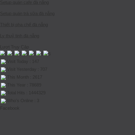
Setup quán cafe đà nẵng
Setup quán trà sữa đà nẵng
Thiết bị pha chế đà nẵng
Ly thuỷ tinh đà nẵng
Lượt Truy Cập
Visit Today : 147
Visit Yesterday : 707
This Month : 2617
This Year : 78689
Total Hits : 1444329
Who's Online : 3
Facebook