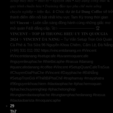
𝑆𝑒𝑡𝑢𝑝 𝑚𝑎́𝑦 𝑚𝑜́𝑐 – 𝑡ℎ𝑖𝑒̂́𝑡 𝑏𝑖̣ – 𝑛𝑔𝑢𝑦𝑒̂𝑛 𝑙𝑖ệ𝑢 • 𝑋𝑎̂𝑦 𝑑𝑢̛̣𝑛𝑔 𝑐𝑜̂𝑛𝑔 𝑡ℎ𝑢̛́𝑐 &
𝑞𝑢𝑦 𝑡𝑟𝑖̀𝑛ℎ 𝑐ℎ𝑢𝑎̂̉𝑛 ℎ𝑜́𝑎 • 𝑇𝑟𝑎𝑖𝑛𝑖𝑛𝑔 đ𝑎̀𝑜 𝑡𝑎̣𝑜 𝑝ℎ𝑎 𝑐ℎ𝑒̂́ 𝑚𝑜́𝑛 𝑢𝑜̂́𝑛𝑔
𝑐ℎ𝑢𝑦𝑒̂𝑛 𝑛𝑔ℎ𝑖ệ𝑝 – ℎ𝑖ệ𝑛 đ𝑎̣𝑖. 🌷Chúc dự án 𝐋𝐞̂ 𝐃𝐮𝐧𝐠 𝐂𝐨𝐟𝐟𝐞𝐞 sẽ trở
thành điểm đến nổi bật nhất khu vực Tam Kỳ trong thời gian
tới! 𝐕𝐢𝐧𝐜𝐞𝐧𝐭 – Luôn sẵn sàng đồng hành cùng những giấc mơ
mở quán F&B đẳng cấp. 🚀✨ —————————- 🏆
𝐕𝐈𝐍𝐂𝐄𝐍𝐓 – 𝐓𝐎𝐏 𝟏𝟎 𝐓𝐇𝐔̛𝐎̛𝐍𝐆 𝐇𝐈𝐄̣̂𝐔 𝐔𝐘 𝐓𝐈́𝐍 𝐐𝐔𝐎̂́𝐂𝐆𝐈𝐀
𝟐𝟎𝟐𝟒 ✨ 𝐕𝐈𝐍𝐂𝐄𝐍𝐓 Đ𝐀̀ 𝐍𝐀̆̃𝐍𝐆 – Tư Vấn Setup Trọn Gói Quán
Cà Phê & Trà Sữa 96 Nguyễn Khoa Chiêm, Cẩm Lệ, Đà Nẵng
(+84) 931 011 092 https://vincentdanang.vn #Vincent
#Vincentdanang #setupcafe #tuvanmoquancafe
#nguyenlieuphache #thietbicaphe #trasua #danang
#quancafedanang #coffee #Vincent #SetupQuanCafeTraSua
#ChuyenGiaPhaChe #Vincent #Dayphache #ĐàNẵng
#SetupTrọnGói #ThiếtBịPhaChế #traphamay #mayphatra
#96nguyenkhoachiem #daotaophache #phachemoquan
#phachechuyennghiep #phachetonghop
#trungtamdaotaophache #trungtamphachedanang #trasua
#daotaobarista #moquancaphe
29
Th7