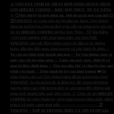
🤝 𝐕𝐈𝐍𝐂𝐄𝐍𝐓 𝐕𝐈𝐍𝐇 𝐃𝐔̛̣ 𝐍𝐇𝐀̣̂𝐍 𝐇𝐎̛̣𝐏 Đ𝐎̂̀𝐍𝐆 𝐒𝐄𝐓𝐔𝐏 𝐓𝐑𝐎̣𝐍
𝐆𝐎́𝐈 𝐒𝐇𝐄𝐋𝐁𝐘 𝐂𝐎𝐅𝐅𝐄𝐄 – 𝐊𝐇𝐔 𝐒𝐎̛𝐍 𝐓𝐇𝐔̉𝐘, 𝐓𝐏. Đ𝐀̀ 𝐍𝐀̆̃𝐍𝐆
🎉 💞𝐌𝐨̂̃𝐢 𝐜𝐡𝐮̛̃ 𝐤𝐲́ 𝐥𝐚̀ 𝐦𝐨̣̂𝐭 𝐧𝐢𝐞̂̀𝐦 𝐭𝐢𝐧. 𝐌𝐨̂̃𝐢 𝐝𝐮̛̣ 𝐚́𝐧 𝐥𝐚̀ 𝐦𝐨̣̂𝐭 𝐜𝐚𝐦 𝐤𝐞̂́𝐭.💞
🏆𝐕𝐈𝐍𝐂𝐄𝐍𝐓 vô cùng vinh dự khi tiếp tục được Quý khách
hàng tin tưởng lựa chọn là đơn vị tư vấn và setup trọn gói cho
dự án 𝐒𝐇𝐄𝐋𝐁𝐘 𝐂𝐎𝐅𝐅𝐄𝐄 tại khu Sơn Thủy – TP. Đà Nẵng.
⭐️Với kinh nghiệm triển khai hàng trăm mô hình F&B,
𝐕𝐈𝐍𝐂𝐄𝐍𝐓 cam kết đồng hành cùng chủ đầu tư từ những
bước đầu tiên đến ngày khai trương và vận hành ổn định: ✅
𝐓𝐮̛ 𝐯𝐚̂́𝐧 𝐦𝐨̂ 𝐡𝐢̀𝐧𝐡 𝐤𝐢𝐧𝐡 𝐝𝐨𝐚𝐧𝐡 𝐩𝐡𝐮̀ 𝐡𝐨̛̣𝐩 ✅ 𝐓𝐮̛ 𝐕𝐚̂́𝐧 𝐤𝐡𝐨̂𝐧𝐠 𝐠𝐢𝐚𝐧 𝐯𝐚̀
𝐪𝐮𝐚̂̀𝐲 𝐛𝐚𝐫 𝐭𝐨̂́𝐢 𝐮̛𝐮 𝐜𝐨̂𝐧𝐠 𝐧𝐚̆𝐧𝐠 ✅ 𝐂𝐮𝐧𝐠 𝐜𝐚̂́𝐩 𝐦𝐚́𝐲 𝐦𝐨́𝐜, 𝐭𝐡𝐢𝐞̂́𝐭 𝐛𝐢̣ 𝐯𝐚̀
𝐧𝐠𝐮𝐲𝐞̂𝐧 𝐥𝐢𝐞̣̂𝐮 𝐜𝐡𝐢́𝐧𝐡 𝐡𝐚̃𝐧𝐠 ✅ Đ𝐚̀𝐨 𝐭𝐚̣𝐨 𝐩𝐡𝐚 𝐜𝐡𝐞̂́ 𝐯𝐚̀ 𝐜𝐡𝐮𝐲𝐞̂̉𝐧 𝐠𝐢𝐚𝐨 𝐪𝐮𝐲
𝐭𝐫𝐢̀𝐧𝐡 𝐯𝐚̣̂𝐧 𝐡𝐚̀𝐧𝐡 ✅ Đ𝐨̂̀𝐧𝐠 𝐡𝐚̀𝐧𝐡 𝐡𝐨̂̃ 𝐭𝐫𝐨̛̣ 𝐬𝐚𝐮 𝐤𝐡𝐚𝐢 𝐭𝐫𝐮̛𝐨̛𝐧𝐠 ❤️Xin
chân thành cảm ơn Quý khách hàng đã tin tưởng lựa chọn
𝐕𝐈𝐍𝐂𝐄𝐍𝐓. Sự tin tưởng ấy là động lực để chúng tôi không
ngừng nâng cao chất lượng dịch vụ và mang đến những giải
pháp kinh doanh hiệu quả, bền vững. 🎉 Chúc dự án 𝐒𝐇𝐄𝐋𝐁𝐘
𝐂𝐎𝐅𝐅𝐄𝐄 thi công thuận lợi, sớm khai trương hồng phát, đông
khách và ngày càng phát triển. —————————- 🏆
𝐕𝐈𝐍𝐂𝐄𝐍𝐓 – 𝐓𝐎𝐏 𝟏𝟎 𝐓𝐇𝐔̛𝐎̛𝐍𝐆 𝐇𝐈𝐄̣̂𝐔 𝐔𝐘 𝐓𝐈́𝐍 𝐐𝐔𝐎̂́𝐂𝐆𝐈𝐀