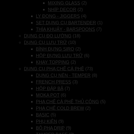
MIXING GLASS
(2)
NHÍP DECOR
(2)
LY ĐONG - JIGGERS
(4)
SET DỤNG CỤ BARTENDER
(1)
THÌA KHUẤY - BARSPOONS
(7)
DỤNG CỤ ĐO LƯỜNG
(18)
DỤNG CỤ LƯU TRỮ
(10)
BÌNH ĐỰNG SIRO
(2)
HỘP ĐỰNG LƯU TRỮ
(6)
KHAY TOPPING
(2)
DỤNG CỤ PHA CHẾ CÀ PHÊ
(73)
DỤNG CỤ NÉN - TEMPER
(8)
FRENCH PRESS
(3)
HỘP ĐẬP BÃ
(7)
MOKA POT
(6)
PHA CHẾ CÀ PHÊ THỦ CÔNG
(5)
PHA CHẾ COLD BREW
(2)
BASIC
(5)
PHỤ KIỆN
(9)
BỘ PHA DRIP
(9)