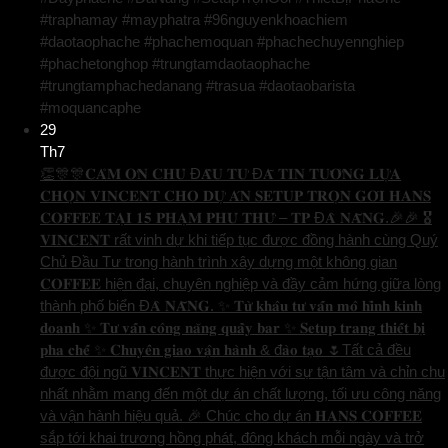
#traphamay #mayphatra #96nguyenkhoachiem
#daotaophache #phachemoquan #phachechuyennghiep
#phachetonghop #trungtamdaotaophache
#trungtamphachedanang #trasua #daotaobarista
#moquancaphe
29
Th7
👏🎊🎊𝐂𝐀̉𝐌 𝐎̛𝐍 𝐂𝐇𝐔̉ Đ𝐀̂̀𝐔 𝐓𝐔̛ Đ𝐀̃ 𝐓𝐈𝐍 𝐓𝐔̛𝐎̛̉𝐍𝐆 𝐋𝐔̛̣𝐀
𝐂𝐇𝐎̣𝐍 𝐕𝐈𝐍𝐂𝐄𝐍𝐓 𝐂𝐇𝐎 𝐃𝐔̛̣ 𝐀́𝐍 𝐒𝐄𝐓𝐔𝐏 𝐓𝐑𝐎̣𝐍 𝐆𝐎́𝐈 𝐇𝐀𝐍𝐒
𝐂𝐎𝐅𝐅𝐄𝐄 𝐓𝐀̣𝐈 𝟏𝟓 𝐏𝐇𝐀̣𝐌 𝐏𝐇𝐔́ 𝐓𝐇𝐔̛́ – 𝐓𝐏 Đ𝐀̀ 𝐍𝐀̆̃𝐍𝐆.🎉🎉 🎖️
𝐕𝐈𝐍𝐂𝐄𝐍𝐓 rất vinh dự khi tiếp tục được đồng hành cùng Quý
Chủ Đầu Tư trong hành trình xây dựng một không gian
𝐂𝐎𝐅𝐅𝐄𝐄 hiện đại, chuyên nghiệp và đầy cảm hứng giữa lòng
thành phố biển Đ𝐀̀ 𝐍𝐀̆̃𝐍𝐆. ✨ 𝐓𝐮̛̀ 𝐤𝐡𝐚̂𝐮 𝐭𝐮̛ 𝐯𝐚̂́𝐧 𝐦𝐨̂ 𝐡𝐢̀𝐧𝐡 𝐤𝐢𝐧𝐡
𝐝𝐨𝐚𝐧𝐡 ✨ 𝐓𝐮̛ 𝐯𝐚̂́𝐧 𝐜𝐨̂𝐧𝐠 𝐧𝐚̆𝐧𝐠 𝐪𝐮𝐚̂̀𝐲 𝐛𝐚𝐫 ✨ 𝐒𝐞𝐭𝐮𝐩 𝐭𝐫𝐚𝐧𝐠 𝐭𝐡𝐢𝐞̂́𝐭 𝐛𝐢̣
𝐩𝐡𝐚 𝐜𝐡𝐞̂́ ✨ 𝐂𝐡𝐮𝐲𝐞̂̉𝐧 𝐠𝐢𝐚𝐨 𝐯𝐚̣̂𝐧 𝐡𝐚̀𝐧𝐡 & đ𝐚̀𝐨 𝐭𝐚̣𝐨 🌷Tất cả đều
được đội ngũ 𝐕𝐈𝐍𝐂𝐄𝐍𝐓 thực hiện với sự tận tâm và chỉn chu
nhất nhằm mang đến một dự án chất lượng, tối ưu công năng
và vận hành hiệu quả. 🎉 Chúc cho dự án 𝐇𝐀𝐍𝐒 𝐂𝐎𝐅𝐅𝐄𝐄
sắp tới khai trương hồng phát, đông khách mỗi ngày và trở