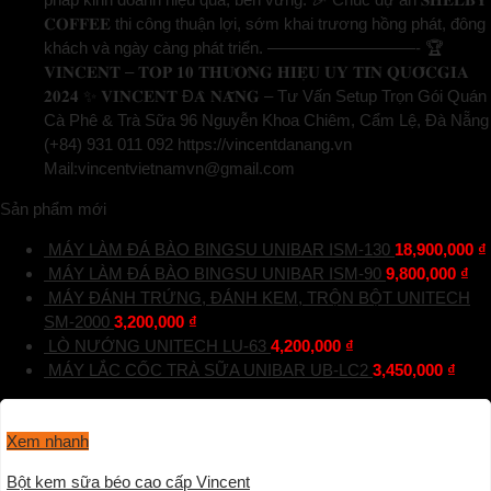
𝐂𝐎𝐅𝐅𝐄𝐄 thi công thuận lợi, sớm khai trương hồng phát, đông
khách và ngày càng phát triển. —————————- 🏆
𝐕𝐈𝐍𝐂𝐄𝐍𝐓 – 𝐓𝐎𝐏 𝟏𝟎 𝐓𝐇𝐔̛𝐎̛𝐍𝐆 𝐇𝐈𝐄̣̂𝐔 𝐔𝐘 𝐓𝐈́𝐍 𝐐𝐔𝐎̂́𝐂𝐆𝐈𝐀
𝟐𝟎𝟐𝟒 ✨ 𝐕𝐈𝐍𝐂𝐄𝐍𝐓 Đ𝐀̀ 𝐍𝐀̆̃𝐍𝐆 – Tư Vấn Setup Trọn Gói Quán
Cà Phê & Trà Sữa 96 Nguyễn Khoa Chiêm, Cẩm Lệ, Đà Nẵng
(+84) 931 011 092 https://vincentdanang.vn
Mail:vincentvietnamvn@gmail.com
Sản phẩm mới
MÁY LÀM ĐÁ BÀO BINGSU UNIBAR ISM-130
18,900,000
₫
MÁY LÀM ĐÁ BÀO BINGSU UNIBAR ISM-90
9,800,000
₫
MÁY ĐÁNH TRỨNG, ĐÁNH KEM, TRỘN BỘT UNITECH
SM-2000
3,200,000
₫
LÒ NƯỚNG UNITECH LU-63
4,200,000
₫
MÁY LẮC CỐC TRÀ SỮA UNIBAR UB-LC2
3,450,000
₫
Xem nhanh
Bột kem sữa béo cao cấp Vincent