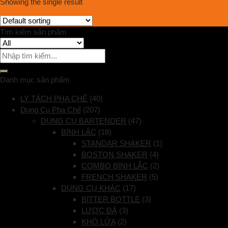
Showing the single result
Tìm kiếm sản phẩm
Danh mục sản phẩm
LY TÁCH PHA CHẾ
(40)
Dụng Cụ Pha Chế
(207)
DỤNG CỤ BARTENDER
(47)
BÌNH LẮC
(18)
STANDAR SHAKER
(1)
BOSTON SHAKER
(4)
COMBO BÌNH LẮC
(2)
FRENCH SHAKER
(5)
DỤNG CỤ KHÁC
(17)
BITTER BOTTLE
(3)
LƯỢC ĐÁ
(3)
KHÒ LỬA
(2)