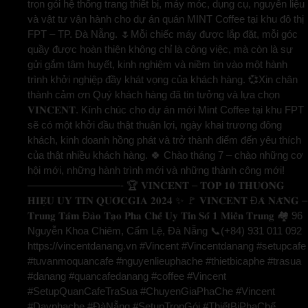
trọn gói hệ thống trang thiết bị, máy móc, dụng cụ, nguyên liệu
và vật tư vận hành cho dự án quán MINT Coffee tại khu đô thị
FPT – TP. Đà Nẵng. 🌷Mỗi chiếc máy được lắp đặt, mỗi góc
quầy được hoàn thiện không chỉ là công việc, mà còn là sự
gửi gắm tâm huyết, kinh nghiệm và niềm tin vào một hành
trình khởi nghiệp đầy khát vọng của khách hàng. 💞Xin chân
thành cảm ơn Quý khách hàng đã tin tưởng và lựa chọn
𝐕𝐈𝐍𝐂𝐄𝐍𝐓. Kính chúc cho dự án mới Mint Coffee tại khu FPT
sẽ có một khởi đầu thật thuận lợi, ngày khai trương đông
khách, kinh doanh hồng phát và trở thành điểm đến yêu thích
của thật nhiều khách hàng. 🍀 Chào tháng 7 – chào những cơ
hội mới, những hành trình mới và những thành công mới!
—————————- 🏆 𝐕𝐈𝐍𝐂𝐄𝐍𝐓 – 𝐓𝐎𝐏 𝟏𝟎 𝐓𝐇𝐔̛𝐎̛𝐍𝐆
𝐇𝐈𝐄̣̂𝐔 𝐔𝐘 𝐓𝐈́𝐍 𝐐𝐔𝐎̂́𝐂𝐆𝐈𝐀 𝟐𝟎𝟐𝟒 ✨ 🚩 𝐕𝐈𝐍𝐂𝐄𝐍𝐓 Đ𝐀̀ 𝐍𝐀̆̃𝐍𝐆 –
𝐓𝐫𝐮𝐧𝐠 𝐓𝐚̂𝐦 Đ𝐚̀𝐨 𝐓𝐚̣𝐨 𝐏𝐡𝐚 𝐂𝐡𝐞̂́ 𝐔𝐲 𝐓𝐢́𝐧 𝐒𝐨̂́ 𝟏 𝐌𝐢𝐞̂̀𝐧 𝐓𝐫𝐮𝐧𝐠 🏘️ 96
Nguyễn Khoa Chiêm, Cẩm Lệ, Đà Nẵng 📞(+84) 931 011 092
https://vincentdanang.vn #Vincent #Vincentdanang #setupcafe
#tuvanmoquancafe #nguyenlieuphache #thietbicaphe #trasua
#danang #quancafedanang #coffee #Vincent
#SetupQuanCafeTraSua #ChuyenGiaPhaChe #Vincent
#Dayphache #ĐàNẵng #SetupTrọnGói #ThiếtBịPhaChế