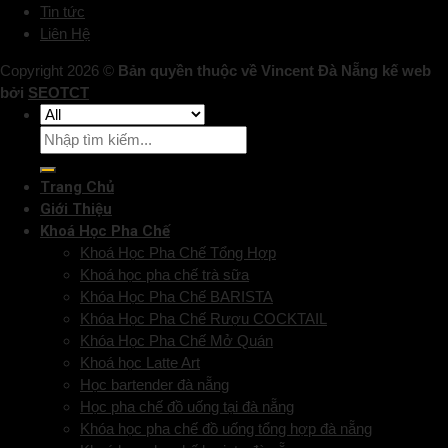
Tin tức
Liên Hệ
Copyright 2026 ©
Bản quyền thuộc về Vincent Đà Nẵng kế web
bởi
SEOTCT
Trang Chủ
Giới Thiệu
Khoá Học Pha Chế
Khoá Học Pha Chế Tổng Hợp
Khoá học pha chế trà sữa
Khóa Học Pha Chế BARISTA
Khóa Học Pha Chế Rượu COCKTAIL
Khóa Học Pha Chế Mở Quán
Khoá học Latte Art
Học bartender đà nẵng
Học pha chế đồ uống tại đà nẵng
Khóa học pha chế đồ uống tổng hợp đà nẵng