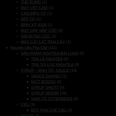
THẺ RUNG
(1)
MÁY VẮT CAM
(1)
CÂN ĐIỆN TỬ
(1)
BẾP TỪ
(1)
BÌNH XỊT KEM
(1)
MÁY DẬP NẮP CỐC
(6)
GIÁ ĐỰNG CỐC
(1)
MÁY CẮT LÁT TRÁI CÂY
(1)
Nguyên Liệu Pha Chế
(111)
SẢN PHẨM HIGHTEA ĐÀI LOAN
(0)
TRÀ LÁ HIGHTEA
(0)
TRÀ TÚI LỌC HIGHTEA
(0)
SYRUP - SINH TỐ- SAUCE
(18)
SAUCE DAVINCI
(2)
MỨT BODOU
(0)
SYRUP SHOTT
(0)
SYRUP MONIN
(10)
SINH TỐ OSTERBERG
(6)
CIEL
(3)
BỘT PHA CHẾ CIEL
(3)
RICH'S
(2)