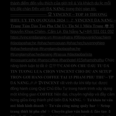
thành điểm đến yêu thích của giới trẻ & Và khách du lịc mỗi
khi đặt chân Đến với Đ𝐀̀ 𝐍𝐀̆̃𝐍𝐆 trong thời gian tới.
—————————- 🏆 𝐕𝐈𝐍𝐂𝐄𝐍𝐓 – 𝐓𝐎𝐏 𝟏𝟎 𝐓𝐇𝐔̛𝐎̛𝐍𝐆
𝐇𝐈𝐄̣̂𝐔 𝐔𝐘 𝐓𝐈́𝐍 𝐐𝐔𝐎̂́𝐂𝐆𝐈𝐀 𝟐𝟎𝟐𝟒 ✨ 🚩 𝐕𝐈𝐍𝐂𝐄𝐍𝐓 Đ𝐀̀ 𝐍𝐀̆̃𝐍𝐆 –
𝐓𝐫𝐮𝐧𝐠 𝐓𝐚̂𝐦 Đ𝐚̀𝐨 𝐓𝐚̣𝐨 𝐏𝐡𝐚 𝐂𝐡𝐞̂́ 𝐔𝐲 𝐓𝐢́𝐧 𝐒𝐨̂́ 𝟏 𝐌𝐢𝐞̂̀𝐧 𝐓𝐫𝐮𝐧𝐠 🏘️ 96
Nguyễn Khoa Chiêm, Cẩm Lệ, Đà Nẵng 📞(+84) 931 011 092
https://vincentdanang.vn #mayphatra #96nguyenkhoachiem
#daotaophache #phachemoquan #phachechuyennghiep
#phachetonghop #trungtamdaotaophache
#trungtamphachedanang #trasua #daotaobarista
#moquancaphe #hanscoffee #hanhotel #15phamphuthu
Chức
năng bình luận bị tắt
ở 👏🎊🎊𝐂𝐀̉𝐌 𝐎̛𝐍 𝐂𝐇𝐔̉ Đ𝐀̂̀𝐔 𝐓𝐔̛ Đ𝐀̃
𝐓𝐈𝐍 𝐓𝐔̛𝐎̛̉𝐍𝐆 𝐋𝐔̛̣𝐀 𝐂𝐇𝐎̣𝐍 𝐕𝐈𝐍𝐂𝐄𝐍𝐓 𝐂𝐇𝐎 𝐃𝐔̛̣ 𝐀́𝐍 𝐒𝐄𝐓𝐔𝐏
𝐓𝐑𝐎̣𝐍 𝐆𝐎́𝐈 𝐇𝐀𝐍𝐒 𝐂𝐎𝐅𝐅𝐄𝐄 𝐓𝐀̣𝐈 𝟏𝟓 𝐏𝐇𝐀̣𝐌 𝐏𝐇𝐔́ 𝐓𝐇𝐔̛́ – 𝐓𝐏
Đ𝐀̀ 𝐍𝐀̆̃𝐍𝐆.🎉🎉 🎖️𝐕𝐈𝐍𝐂𝐄𝐍𝐓 rất vinh dự khi tiếp tục được
đồng hành cùng Quý Chủ Đầu Tư trong hành trình xây dựng
một không gian 𝐂𝐎𝐅𝐅𝐄𝐄 hiện đại, chuyên nghiệp và đầy cảm
hứng giữa lòng thành phố biển Đ𝐀̀ 𝐍𝐀̆̃𝐍𝐆. ✨ 𝐓𝐮̛̀ 𝐤𝐡𝐚̂𝐮 𝐭𝐮̛ 𝐯𝐚̂́𝐧
𝐦𝐨̂ 𝐡𝐢̀𝐧𝐡 𝐤𝐢𝐧𝐡 𝐝𝐨𝐚𝐧𝐡 ✨ 𝐓𝐮̛ 𝐯𝐚̂́𝐧 𝐜𝐨̂𝐧𝐠 𝐧𝐚̆𝐧𝐠 𝐪𝐮𝐚̂̀𝐲 𝐛𝐚𝐫 ✨ 𝐒𝐞𝐭𝐮𝐩
𝐭𝐫𝐚𝐧𝐠 𝐭𝐡𝐢𝐞̂́𝐭 𝐛𝐢̣ 𝐩𝐡𝐚 𝐜𝐡𝐞̂́ ✨ 𝐂𝐡𝐮𝐲𝐞̂̉𝐧 𝐠𝐢𝐚𝐨 𝐯𝐚̣̂𝐧 𝐡𝐚̀𝐧𝐡 & đ𝐚̀𝐨 𝐭𝐚̣𝐨 🌷