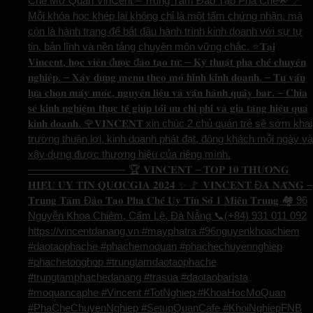
Chế Mở Quán VinCent – Trung Tâm Đào Tạo Pha Chế🌟 📍
Mỗi khóa học khép lại không chỉ là một tấm chứng nhận, mà
còn là hành trang để bắt đầu hành trình kinh doanh với sự tự
tin, bản lĩnh và nền tảng chuyên môn vững chắc. ⭐️𝐓𝐚̣𝐢
𝐕𝐢𝐧𝐜𝐞𝐧𝐭, 𝐡𝐨̣𝐜 𝐯𝐢𝐞̂𝐧 đ𝐮̛𝐨̛̣𝐜 đ𝐚̀𝐨 𝐭𝐚̣𝐨 𝐭𝐮̛̀: – 𝐊𝐲̃ 𝐭𝐡𝐮𝐚̣̂𝐭 𝐩𝐡𝐚 𝐜𝐡𝐞̂́ 𝐜𝐡𝐮𝐲𝐞̂𝐧
𝐧𝐠𝐡𝐢𝐞̣̂𝐩. – 𝐗𝐚̂𝐲 𝐝𝐮̛̣𝐧𝐠 𝐦𝐞𝐧𝐮 𝐭𝐡𝐞𝐨 𝐦𝐨̂ 𝐡𝐢̀𝐧𝐡 𝐤𝐢𝐧𝐡 𝐝𝐨𝐚𝐧𝐡. – 𝐓𝐮̛ 𝐯𝐚̂́𝐧
𝐥𝐮̛̣𝐚 𝐜𝐡𝐨̣𝐧 𝐦𝐚́𝐲 𝐦𝐨́𝐜, 𝐧𝐠𝐮𝐲𝐞̂𝐧 𝐥𝐢𝐞̣̂𝐮 𝐯𝐚̀ 𝐯𝐚̣̂𝐧 𝐡𝐚̀𝐧𝐡 𝐪𝐮𝐚̂̀𝐲 𝐛𝐚𝐫. – 𝐂𝐡𝐢𝐚
𝐬𝐞̉ 𝐤𝐢𝐧𝐡 𝐧𝐠𝐡𝐢𝐞̣̂𝐦 𝐭𝐡𝐮̛̣𝐜 𝐭𝐞̂́ 𝐠𝐢𝐮́𝐩 𝐭𝐨̂́𝐢 𝐮̛𝐮 𝐜𝐡𝐢 𝐩𝐡𝐢́ 𝐯𝐚̀ 𝐠𝐢𝐚 𝐭𝐚̆𝐧𝐠 𝐡𝐢𝐞̣̂𝐮 𝐪𝐮𝐚̉
𝐤𝐢𝐧𝐡 𝐝𝐨𝐚𝐧𝐡. 🌹𝐕𝐈𝐍𝐂𝐄𝐍𝐓 xin chúc 2 chủ quán trẻ sẽ sớm khai
trương thuận lợi, kinh doanh phát đạt, đông khách mỗi ngày và
xây dựng được thương hiệu của riêng mình.
—————————- 🏆 𝐕𝐈𝐍𝐂𝐄𝐍𝐓 – 𝐓𝐎𝐏 𝟏𝟎 𝐓𝐇𝐔̛𝐎̛𝐍𝐆
𝐇𝐈𝐄̣̂𝐔 𝐔𝐘 𝐓𝐈́𝐍 𝐐𝐔𝐎̂́𝐂𝐆𝐈𝐀 𝟐𝟎𝟐𝟒 ✨ 🚩 𝐕𝐈𝐍𝐂𝐄𝐍𝐓 Đ𝐀̀ 𝐍𝐀̆̃𝐍𝐆 –
𝐓𝐫𝐮𝐧𝐠 𝐓𝐚̂𝐦 Đ𝐚̀𝐨 𝐓𝐚̣𝐨 𝐏𝐡𝐚 𝐂𝐡𝐞̂́ 𝐔𝐲 𝐓𝐢́𝐧 𝐒𝐨̂́ 𝟏 𝐌𝐢𝐞̂̀𝐧 𝐓𝐫𝐮𝐧𝐠 🏘️ 96
Nguyễn Khoa Chiêm, Cẩm Lệ, Đà Nẵng 📞(+84) 931 011 092
https://vincentdanang.vn #mayphatra #96nguyenkhoachiem
#daotaophache #phachemoquan #phachechuyennghiep
#phachetonghop #trungtamdaotaophache
#trungtamphachedanang #trasua #daotaobarista
#moquancaphe #Vincent #TotNghiep #KhoaHocMoQuan
#PhaCheChuyenNghiep #SetupQuanCafe #KhoiNghiepFNB