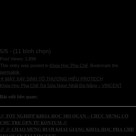
5/5 - (11 bình chọn)
Post Views:
1.898
This entry was posted in
Khóa Học Pha Chế
. Bookmark the
permalink
.
⚜ MÁY XAY SINH TỐ THƯƠNG HIỆU PROTECH
Khóa Học Pha Chế Trà Sữa Ngon Nhất Đà Nẵng – VINCENT
Bài viết liên quan:
🎉 𝐓𝐎̂́𝐓 𝐍𝐆𝐇𝐈𝐄̣̂𝐏 𝐊𝐇𝐎́𝐀 𝐇𝐎̣𝐂 𝐌𝐎̛̉ 𝐐𝐔𝐀́𝐍 – 𝐂𝐇𝐔́𝐂 𝐌𝐔̛̀𝐍𝐆 𝐂𝐎̂
𝐂𝐇𝐔̉ 𝐓𝐑𝐄̉ Đ𝐄̂́𝐍 𝐓𝐔̛̀ 𝐊𝐎𝐍𝐓𝐔𝐌 🎉
🎉 🎉 𝐂𝐇𝐀̀𝐎 𝐌𝐔̛̀𝐍𝐆 𝐁𝐔𝐎̂̉𝐈 𝐊𝐇𝐀𝐈 𝐆𝐈𝐀̉𝐍𝐆 𝐊𝐇𝐎́𝐀 𝐇𝐎̣𝐂 𝐏𝐇𝐀 𝐂𝐇𝐄̂́
𝐌𝐎̛̉ 𝐐𝐔𝐀́𝐍 𝐓𝐀̣𝐈 𝐕𝐈𝐍𝐂𝐄𝐍𝐓!