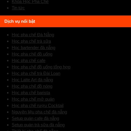
Khóa Học Pha Chế
Tin tức
Dịch vụ nổi bật
Học pha chế Đà Nẵng
Học pha chế trà sữa
Học bartender đà nẵng
Học pha chế đồ uống
Học pha chế cafe
Học pha chế đồ uống tổng hợp
Học pha chế trà Đài Loan
Học Latte Art đà nẵng
Học pha chế đồ nóng
Học pha chế barista
Học pha chế mở quán
Học pha chế rượu Cocktail
Nguyên liệu pha chế đà nẵng
Setup quán cafe đà nẵng
Setup quán trà sữa đà nẵng