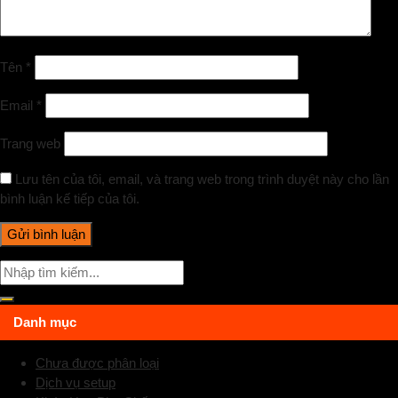
Tên
*
Email
*
Trang web
Lưu tên của tôi, email, và trang web trong trình duyệt này cho lần
bình luận kế tiếp của tôi.
Danh mục
Chưa được phân loại
Dịch vụ setup