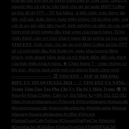
khai lắp đặt trọn gói hệ thống trang thiết bị, máy móc, dụng cụ,
nguyên liệu và vật tư vận hành cho dự án quán MINT Coffee
tại khu đô thị FPT – TP. Đà Nẵng. 🌷Mỗi chiếc máy được lắp
đặt, mỗi góc quầy được hoàn thiện không chỉ là công việc, mà
còn là sự gửi gắm tâm huyết, kinh nghiệm và niềm tin vào một
hành trình khởi nghiệp đầy khát vọng của khách hàng. 💞Xin
chân thành cảm ơn Quý khách hàng đã tin tưởng và lựa chọn
𝐕𝐈𝐍𝐂𝐄𝐍𝐓. Kính chúc cho dự án mới Mint Coffee tại khu FPT
sẽ có một khởi đầu thật thuận lợi, ngày khai trương đông
khách, kinh doanh hồng phát và trở thành điểm đến yêu thích
của thật nhiều khách hàng. 🍀 Chào tháng 7 – chào những cơ
hội mới, những hành trình mới và những thành công mới!
—————————- 🏆 𝐕𝐈𝐍𝐂𝐄𝐍𝐓 – 𝐓𝐎𝐏 𝟏𝟎 𝐓𝐇𝐔̛𝐎̛𝐍𝐆
𝐇𝐈𝐄̣̂𝐔 𝐔𝐘 𝐓𝐈́𝐍 𝐐𝐔𝐎̂́𝐂𝐆𝐈𝐀 𝟐𝟎𝟐𝟒 ✨ 🚩 𝐕𝐈𝐍𝐂𝐄𝐍𝐓 Đ𝐀̀ 𝐍𝐀̆̃𝐍𝐆 –
𝐓𝐫𝐮𝐧𝐠 𝐓𝐚̂𝐦 Đ𝐚̀𝐨 𝐓𝐚̣𝐨 𝐏𝐡𝐚 𝐂𝐡𝐞̂́ 𝐔𝐲 𝐓𝐢́𝐧 𝐒𝐨̂́ 𝟏 𝐌𝐢𝐞̂̀𝐧 𝐓𝐫𝐮𝐧𝐠 🏘️ 96
Nguyễn Khoa Chiêm, Cẩm Lệ, Đà Nẵng 📞(+84) 931 011 092
https://vincentdanang.vn #Vincent #Vincentdanang #setupcafe
#tuvanmoquancafe #nguyenlieuphache #thietbicaphe #trasua
#danang #quancafedanang #coffee #Vincent
#SetupQuanCafeTraSua #ChuyenGiaPhaChe #Vincent
#Dayphache #ĐàNẵng #SetupTrọnGói #ThiếtBịPhaChế