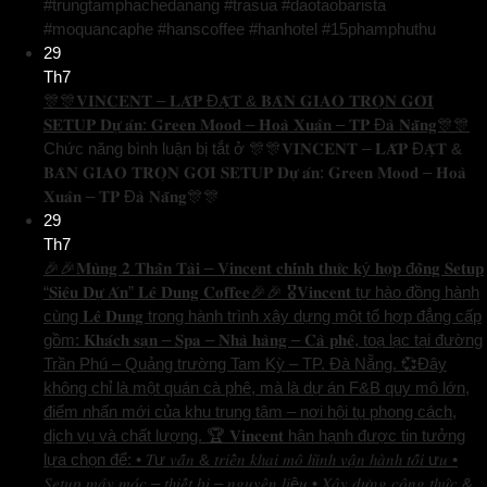
#trungtamphachedanang #trasua #daotaobarista
#moquancaphe #hanscoffee #hanhotel #15phamphuthu
29
Th7
🎊🎊𝐕𝐈𝐍𝐂𝐄𝐍𝐓 – 𝐋𝐀̆́𝐏 Đ𝐀̣̆𝐓 & 𝐁𝐀̀𝐍 𝐆𝐈𝐀𝐎 𝐓𝐑𝐎̣𝐍 𝐆𝐎́𝐈
𝐒𝐄𝐓𝐔𝐏 𝐃𝐮̛̣ 𝐚́𝐧: 𝐆𝐫𝐞𝐞𝐧 𝐌𝐨𝐨𝐝 – 𝐇𝐨𝐚̀ 𝐗𝐮𝐚̂𝐧 – 𝐓𝐏 Đ𝐚̀ 𝐍𝐚̆̃𝐧𝐠🎊🎊
Chức năng bình luận bị tắt
ở 🎊🎊𝐕𝐈𝐍𝐂𝐄𝐍𝐓 – 𝐋𝐀̆́𝐏 Đ𝐀̣̆𝐓 &
𝐁𝐀̀𝐍 𝐆𝐈𝐀𝐎 𝐓𝐑𝐎̣𝐍 𝐆𝐎́𝐈 𝐒𝐄𝐓𝐔𝐏 𝐃𝐮̛̣ 𝐚́𝐧: 𝐆𝐫𝐞𝐞𝐧 𝐌𝐨𝐨𝐝 – 𝐇𝐨𝐚̀
𝐗𝐮𝐚̂𝐧 – 𝐓𝐏 Đ𝐚̀ 𝐍𝐚̆̃𝐧𝐠🎊🎊
29
Th7
🎉🎉𝐌𝐮̀𝐧𝐠 𝟐 𝐓𝐡𝐚̂̀𝐧 𝐓𝐚̀𝐢 – 𝐕𝐢𝐧𝐜𝐞𝐧𝐭 𝐜𝐡𝐢́𝐧𝐡 𝐭𝐡𝐮̛́𝐜 𝐤ý 𝐡𝐨̛̣𝐩 đ𝐨̂̀𝐧𝐠 𝐒𝐞𝐭𝐮𝐩
“𝐒𝐢𝐞̂𝐮 𝐃𝐮̛̣ 𝐀́𝐧” 𝐋𝐞̂ 𝐃𝐮𝐧𝐠 𝐂𝐨𝐟𝐟𝐞𝐞🎉🎉 🎖️𝐕𝐢𝐧𝐜𝐞𝐧𝐭 tự hào đồng hành
cùng 𝐋𝐞̂ 𝐃𝐮𝐧𝐠 trong hành trình xây dựng một tổ hợp đẳng cấp
gồm: 𝐊𝐡𝐚́𝐜𝐡 𝐬𝐚̣𝐧 – 𝐒𝐩𝐚 – 𝐍𝐡𝐚̀ 𝐡𝐚̀𝐧𝐠 – 𝐂𝐚̀ 𝐩𝐡𝐞̂, toạ lạc tại đường
Trần Phú – Quảng trường Tam Kỳ – TP. Đà Nẵng. 💞Đây
không chỉ là một quán cà phê, mà là dự án F&B quy mô lớn,
điểm nhấn mới của khu trung tâm – nơi hội tụ phong cách,
dịch vụ và chất lượng. 🏆 𝐕𝐢𝐧𝐜𝐞𝐧𝐭 hân hạnh được tin tưởng
lựa chọn để: • 𝑇ư 𝑣𝑎̂́𝑛 & 𝑡𝑟𝑖𝑒̂̉𝑛 𝑘ℎ𝑎𝑖 𝑚𝑜̂ ℎ𝑖̀𝑛ℎ 𝑣𝑎̣̂𝑛 ℎ𝑎̀𝑛ℎ 𝑡𝑜̂́𝑖 ư𝑢 •
𝑆𝑒𝑡𝑢𝑝 𝑚𝑎́𝑦 𝑚𝑜́𝑐 – 𝑡ℎ𝑖𝑒̂́𝑡 𝑏𝑖̣ – 𝑛𝑔𝑢𝑦𝑒̂𝑛 𝑙𝑖ệ𝑢 • 𝑋𝑎̂𝑦 𝑑𝑢̛̣𝑛𝑔 𝑐𝑜̂𝑛𝑔 𝑡ℎ𝑢̛́𝑐 &