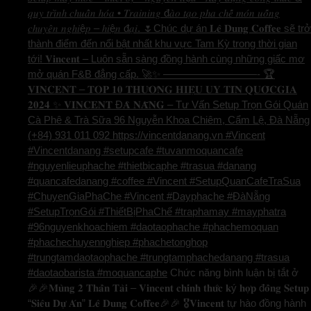
𝑞𝑢𝑦 𝑡𝑟𝑖̀𝑛ℎ 𝑐ℎ𝑢𝑎̂̉𝑛 ℎ𝑜́𝑎 • 𝑇𝑟𝑎𝑖𝑛𝑖𝑛𝑔 đ𝑎̀𝑜 𝑡𝑎̣𝑜 𝑝ℎ𝑎 𝑐ℎ𝑒̂́ 𝑚𝑜́𝑛 𝑢𝑜̂́𝑛𝑔
𝑐ℎ𝑢𝑦𝑒̂𝑛 𝑛𝑔ℎ𝑖ệ𝑝 – ℎ𝑖ệ𝑛 đ𝑎̣𝑖. 🌷Chúc dự án 𝐋𝐞̂ 𝐃𝐮𝐧𝐠 𝐂𝐨𝐟𝐟𝐞𝐞 sẽ trở
thành điểm đến nổi bật nhất khu vực Tam Kỳ trong thời gian
tới! 𝐕𝐢𝐧𝐜𝐞𝐧𝐭 – Luôn sẵn sàng đồng hành cùng những giấc mơ
mở quán F&B đẳng cấp. 🚀✨ —————————- 🏆
𝐕𝐈𝐍𝐂𝐄𝐍𝐓 – 𝐓𝐎𝐏 𝟏𝟎 𝐓𝐇𝐔̛𝐎̛𝐍𝐆 𝐇𝐈𝐄̣̂𝐔 𝐔𝐘 𝐓𝐈́𝐍 𝐐𝐔𝐎̂́𝐂𝐆𝐈𝐀
𝟐𝟎𝟐𝟒 ✨ 𝐕𝐈𝐍𝐂𝐄𝐍𝐓 Đ𝐀̀ 𝐍𝐀̆̃𝐍𝐆 – Tư Vấn Setup Trọn Gói Quán
Cà Phê & Trà Sữa 96 Nguyễn Khoa Chiêm, Cẩm Lệ, Đà Nẵng
(+84) 931 011 092 https://vincentdanang.vn #Vincent
#Vincentdanang #setupcafe #tuvanmoquancafe
#nguyenlieuphache #thietbicaphe #trasua #danang
#quancafedanang #coffee #Vincent #SetupQuanCafeTraSua
#ChuyenGiaPhaChe #Vincent #Dayphache #ĐàNẵng
#SetupTrọnGói #ThiếtBịPhaChế #traphamay #mayphatra
#96nguyenkhoachiem #daotaophache #phachemoquan
#phachechuyennghiep #phachetonghop
#trungtamdaotaophache #trungtamphachedanang #trasua
#daotaobarista #moquancaphe
Chức năng bình luận bị tắt
ở
🎉🎉𝐌𝐮̀𝐧𝐠 𝟐 𝐓𝐡𝐚̂̀𝐧 𝐓𝐚̀𝐢 – 𝐕𝐢𝐧𝐜𝐞𝐧𝐭 𝐜𝐡𝐢́𝐧𝐡 𝐭𝐡𝐮̛́𝐜 𝐤ý 𝐡𝐨̛̣𝐩 đ𝐨̂̀𝐧𝐠 𝐒𝐞𝐭𝐮𝐩
“𝐒𝐢𝐞̂𝐮 𝐃𝐮̛̣ 𝐀́𝐧” 𝐋𝐞̂ 𝐃𝐮𝐧𝐠 𝐂𝐨𝐟𝐟𝐞𝐞🎉🎉 🎖️𝐕𝐢𝐧𝐜𝐞𝐧𝐭 tự hào đồng hành