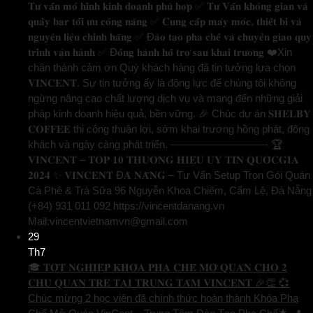
𝐓𝐮̛ 𝐯𝐚̂́𝐧 𝐦𝐨̂ 𝐡𝐢̀𝐧𝐡 𝐤𝐢𝐧𝐡 𝐝𝐨𝐚𝐧𝐡 𝐩𝐡𝐮̀ 𝐡𝐨̛̣𝐩 ✅ 𝐓𝐮̛ 𝐕𝐚̂́𝐧 𝐤𝐡𝐨̂𝐧𝐠 𝐠𝐢𝐚𝐧 𝐯𝐚̀
𝐪𝐮𝐚̂̀𝐲 𝐛𝐚𝐫 𝐭𝐨̂́𝐢 𝐮̛𝐮 𝐜𝐨̂𝐧𝐠 𝐧𝐚̆𝐧𝐠 ✅ 𝐂𝐮𝐧𝐠 𝐜𝐚̂́𝐩 𝐦𝐚́𝐲 𝐦𝐨́𝐜, 𝐭𝐡𝐢𝐞̂́𝐭 𝐛𝐢̣ 𝐯𝐚̀
𝐧𝐠𝐮𝐲𝐞̂𝐧 𝐥𝐢𝐞̣̂𝐮 𝐜𝐡𝐢́𝐧𝐡 𝐡𝐚̃𝐧𝐠 ✅ Đ𝐚̀𝐨 𝐭𝐚̣𝐨 𝐩𝐡𝐚 𝐜𝐡𝐞̂́ 𝐯𝐚̀ 𝐜𝐡𝐮𝐲𝐞̂̉𝐧 𝐠𝐢𝐚𝐨 𝐪𝐮𝐲
𝐭𝐫𝐢̀𝐧𝐡 𝐯𝐚̣̂𝐧 𝐡𝐚̀𝐧𝐡 ✅ Đ𝐨̂̀𝐧𝐠 𝐡𝐚̀𝐧𝐡 𝐡𝐨̂̃ 𝐭𝐫𝐨̛̣ 𝐬𝐚𝐮 𝐤𝐡𝐚𝐢 𝐭𝐫𝐮̛𝐨̛𝐧𝐠 ❤️Xin
chân thành cảm ơn Quý khách hàng đã tin tưởng lựa chọn
𝐕𝐈𝐍𝐂𝐄𝐍𝐓. Sự tin tưởng ấy là động lực để chúng tôi không
ngừng nâng cao chất lượng dịch vụ và mang đến những giải
pháp kinh doanh hiệu quả, bền vững. 🎉 Chúc dự án 𝐒𝐇𝐄𝐋𝐁𝐘
𝐂𝐎𝐅𝐅𝐄𝐄 thi công thuận lợi, sớm khai trương hồng phát, đông
khách và ngày càng phát triển. —————————- 🏆
𝐕𝐈𝐍𝐂𝐄𝐍𝐓 – 𝐓𝐎𝐏 𝟏𝟎 𝐓𝐇𝐔̛𝐎̛𝐍𝐆 𝐇𝐈𝐄̣̂𝐔 𝐔𝐘 𝐓𝐈́𝐍 𝐐𝐔𝐎̂́𝐂𝐆𝐈𝐀
𝟐𝟎𝟐𝟒 ✨ 𝐕𝐈𝐍𝐂𝐄𝐍𝐓 Đ𝐀̀ 𝐍𝐀̆̃𝐍𝐆 – Tư Vấn Setup Trọn Gói Quán
Cà Phê & Trà Sữa 96 Nguyễn Khoa Chiêm, Cẩm Lệ, Đà Nẵng
(+84) 931 011 092 https://vincentdanang.vn
Mail:vincentvietnamvn@gmail.com
29
Th7
🎓 𝐓𝐎̂́𝐓 𝐍𝐆𝐇𝐈𝐄̣̂𝐏 𝐊𝐇𝐎́𝐀 𝐏𝐇𝐀 𝐂𝐇𝐄̂́ 𝐌𝐎̛̉ 𝐐𝐔𝐀́𝐍 𝐂𝐇𝐎 𝟐
𝐂𝐇𝐔̉ 𝐐𝐔𝐀́𝐍 𝐓𝐑𝐄̉ 𝐓𝐀̣𝐈 𝐓𝐑𝐔𝐍𝐆 𝐓𝐀̂𝐌 𝐕𝐈𝐍𝐂𝐄𝐍𝐓 🎉👏 💞
Chúc mừng 2 học viên đã chính thức hoàn thành Khóa Pha