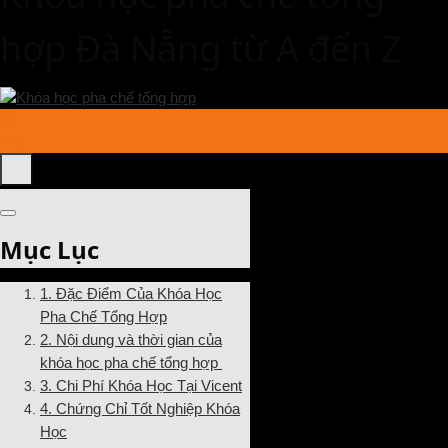
hợp Đà Nẵng từ A đến Z
04
Th5
Mục Lục
1. Đặc Điểm Của Khóa Học
Pha Chế Tổng Hợp
2. Nội dung và thời gian của
khóa học pha chế tổng hợp
3. Chi Phí Khóa Học Tại Vicent
4. Chứng Chỉ Tốt Nghiệp Khóa
Học