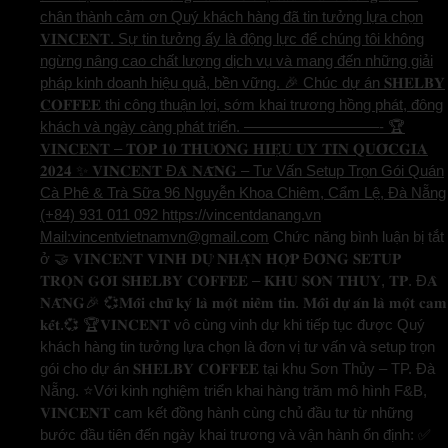
chân thành cảm ơn Quý khách hàng đã tin tưởng lựa chọn
𝐕𝐈𝐍𝐂𝐄𝐍𝐓. Sự tin tưởng ấy là động lực để chúng tôi không
ngừng nâng cao chất lượng dịch vụ và mang đến những giải
pháp kinh doanh hiệu quả, bền vững. 🎉 Chúc dự án 𝐒𝐇𝐄𝐋𝐁𝐘
𝐂𝐎𝐅𝐅𝐄𝐄 thi công thuận lợi, sớm khai trương hồng phát, đông
khách và ngày càng phát triển. —————————- 🏆
𝐕𝐈𝐍𝐂𝐄𝐍𝐓 – 𝐓𝐎𝐏 𝟏𝟎 𝐓𝐇𝐔̛𝐎̛𝐍𝐆 𝐇𝐈𝐄̣̂𝐔 𝐔𝐘 𝐓𝐈́𝐍 𝐐𝐔𝐎̂́𝐂𝐆𝐈𝐀
𝟐𝟎𝟐𝟒 ✨ 𝐕𝐈𝐍𝐂𝐄𝐍𝐓 Đ𝐀̀ 𝐍𝐀̆̃𝐍𝐆 – Tư Vấn Setup Trọn Gói Quán
Cà Phê & Trà Sữa 96 Nguyễn Khoa Chiêm, Cẩm Lệ, Đà Nẵng
(+84) 931 011 092 https://vincentdanang.vn
Mail:vincentvietnamvn@gmail.com
Chức năng bình luận bị tắt
ở 🤝 𝐕𝐈𝐍𝐂𝐄𝐍𝐓 𝐕𝐈𝐍𝐇 𝐃𝐔̛̣ 𝐍𝐇𝐀̣̂𝐍 𝐇𝐎̛̣𝐏 Đ𝐎̂̀𝐍𝐆 𝐒𝐄𝐓𝐔𝐏
𝐓𝐑𝐎̣𝐍 𝐆𝐎́𝐈 𝐒𝐇𝐄𝐋𝐁𝐘 𝐂𝐎𝐅𝐅𝐄𝐄 – 𝐊𝐇𝐔 𝐒𝐎̛𝐍 𝐓𝐇𝐔̉𝐘, 𝐓𝐏. Đ𝐀̀
𝐍𝐀̆̃𝐍𝐆🎉 💞𝐌𝐨̂̃𝐢 𝐜𝐡𝐮̛̃ 𝐤𝐲́ 𝐥𝐚̀ 𝐦𝐨̣̂𝐭 𝐧𝐢𝐞̂̀𝐦 𝐭𝐢𝐧. 𝐌𝐨̂̃𝐢 𝐝𝐮̛̣ 𝐚́𝐧 𝐥𝐚̀ 𝐦𝐨̣̂𝐭 𝐜𝐚𝐦
𝐤𝐞̂́𝐭.💞 🏆𝐕𝐈𝐍𝐂𝐄𝐍𝐓 vô cùng vinh dự khi tiếp tục được Quý
khách hàng tin tưởng lựa chọn là đơn vị tư vấn và setup trọn
gói cho dự án 𝐒𝐇𝐄𝐋𝐁𝐘 𝐂𝐎𝐅𝐅𝐄𝐄 tại khu Sơn Thủy – TP. Đà
Nẵng. ⭐️Với kinh nghiệm triển khai hàng trăm mô hình F&B,
𝐕𝐈𝐍𝐂𝐄𝐍𝐓 cam kết đồng hành cùng chủ đầu tư từ những
bước đầu tiên đến ngày khai trương và vận hành ổn định: ✅