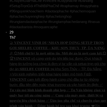
#ChuyenGiaPhaChe #Vincent #Dayphache #ĐàNẵng
#SetupTrọnGói #ThiếtBịPhaChế #traphamay #mayphatra
#96nguyenkhoachiem #daotaophache #phachemoquan
#phachechuyennghiep #phachetonghop
#trungtamdaotaophache #trungtamphachedanang #trasua
#daotaobarista #moquancaphe
29
Th7
🤝 𝐕𝐈𝐍𝐂𝐄𝐍𝐓 𝐕𝐈𝐍𝐇 𝐃𝐔̛̣ 𝐍𝐇𝐀̣̂𝐍 𝐇𝐎̛̣𝐏 Đ𝐎̂̀𝐍𝐆 𝐒𝐄𝐓𝐔𝐏 𝐓𝐑𝐎̣𝐍
𝐆𝐎́𝐈 𝐒𝐇𝐄𝐋𝐁𝐘 𝐂𝐎𝐅𝐅𝐄𝐄 – 𝐊𝐇𝐔 𝐒𝐎̛𝐍 𝐓𝐇𝐔̉𝐘, 𝐓𝐏. Đ𝐀̀ 𝐍𝐀̆̃𝐍𝐆
🎉 💞𝐌𝐨̂̃𝐢 𝐜𝐡𝐮̛̃ 𝐤𝐲́ 𝐥𝐚̀ 𝐦𝐨̣̂𝐭 𝐧𝐢𝐞̂̀𝐦 𝐭𝐢𝐧. 𝐌𝐨̂̃𝐢 𝐝𝐮̛̣ 𝐚́𝐧 𝐥𝐚̀ 𝐦𝐨̣̂𝐭 𝐜𝐚𝐦 𝐤𝐞̂́𝐭.💞
🏆𝐕𝐈𝐍𝐂𝐄𝐍𝐓 vô cùng vinh dự khi tiếp tục được Quý khách
hàng tin tưởng lựa chọn là đơn vị tư vấn và setup trọn gói cho
dự án 𝐒𝐇𝐄𝐋𝐁𝐘 𝐂𝐎𝐅𝐅𝐄𝐄 tại khu Sơn Thủy – TP. Đà Nẵng.
⭐️Với kinh nghiệm triển khai hàng trăm mô hình F&B,
𝐕𝐈𝐍𝐂𝐄𝐍𝐓 cam kết đồng hành cùng chủ đầu tư từ những
bước đầu tiên đến ngày khai trương và vận hành ổn định: ✅
𝐓𝐮̛ 𝐯𝐚̂́𝐧 𝐦𝐨̂ 𝐡𝐢̀𝐧𝐡 𝐤𝐢𝐧𝐡 𝐝𝐨𝐚𝐧𝐡 𝐩𝐡𝐮̀ 𝐡𝐨̛̣𝐩 ✅ 𝐓𝐮̛ 𝐕𝐚̂́𝐧 𝐤𝐡𝐨̂𝐧𝐠 𝐠𝐢𝐚𝐧 𝐯𝐚̀
𝐪𝐮𝐚̂̀𝐲 𝐛𝐚𝐫 𝐭𝐨̂́𝐢 𝐮̛𝐮 𝐜𝐨̂𝐧𝐠 𝐧𝐚̆𝐧𝐠 ✅ 𝐂𝐮𝐧𝐠 𝐜𝐚̂́𝐩 𝐦𝐚́𝐲 𝐦𝐨́𝐜, 𝐭𝐡𝐢𝐞̂́𝐭 𝐛𝐢̣ 𝐯𝐚̀
𝐧𝐠𝐮𝐲𝐞̂𝐧 𝐥𝐢𝐞̣̂𝐮 𝐜𝐡𝐢́𝐧𝐡 𝐡𝐚̃𝐧𝐠 ✅ Đ𝐚̀𝐨 𝐭𝐚̣𝐨 𝐩𝐡𝐚 𝐜𝐡𝐞̂́ 𝐯𝐚̀ 𝐜𝐡𝐮𝐲𝐞̂̉𝐧 𝐠𝐢𝐚𝐨 𝐪𝐮𝐲
𝐭𝐫𝐢̀𝐧𝐡 𝐯𝐚̣̂𝐧 𝐡𝐚̀𝐧𝐡 ✅ Đ𝐨̂̀𝐧𝐠 𝐡𝐚̀𝐧𝐡 𝐡𝐨̂̃ 𝐭𝐫𝐨̛̣ 𝐬𝐚𝐮 𝐤𝐡𝐚𝐢 𝐭𝐫𝐮̛𝐨̛𝐧𝐠 ❤️Xin