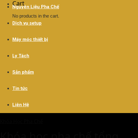
Cart
Nguyên Liệu Pha Chế
No products in the cart.
Dịch vụ setup
Máy móc thiết bị
Ly Tách
Sản phẩm
Tin tức
Liên Hệ
Khóa Học Pha Chế
Khóa học pha chế tổng