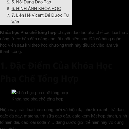
5. Nội Dung Đào Tạo
6. HÌNH ẢNH KHÓA HỌC
7. Liên Hệ Vicent Để Được Tư
Vấn
Khóa học Pha chế tổng hợp
chuyên đào tạo pha chế các loại thức
uống từ cơ bản đến nâng cao tốt nhất hiện nay. Đã có hàng ngàn
học viên sau khi theo học chương trình này đều có việc làm và
thành công.
1. Đặc Điểm Của Khóa Học
Pha Chế Tổng Hợp
Khóa học pha chế tổng hợp
Hiện nay, các loại thức uống mới và hiện đại như trà xanh, trà đào,
cafe đá xay, matcha, trà sữa cao cấp, cafe kem kết hợp thạch, sinh
tố hiện đại, các loại soda Ý… đang được giới trẻ hiện nay vô cùng
ưa thích.