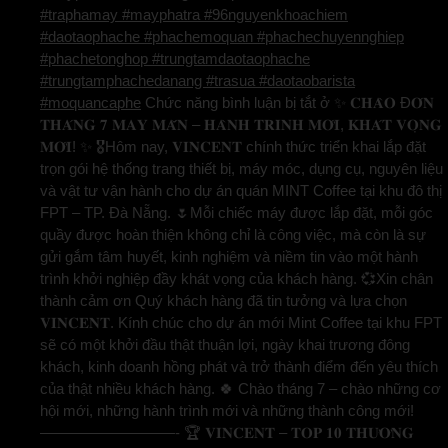
#traphamay #mayphatra #96nguyenkhoachiem
#daotaophache #phachemoquan #phachechuyennghiep
#phachetonghop #trungtamdaotaophache
#trungtamphachedanang #trasua #daotaobarista
#moquancaphe
Chức năng bình luận bị tắt
ở ✨ 𝐂𝐇𝐀̀𝐎 Đ𝐎́𝐍
𝐓𝐇𝐀́𝐍𝐆 𝟕 𝐌𝐀𝐘 𝐌𝐀̆́𝐍 – 𝐇𝐀̀𝐍𝐇 𝐓𝐑𝐈̀𝐍𝐇 𝐌𝐎̛́𝐈, 𝐊𝐇𝐀́𝐓 𝐕𝐎̣𝐍𝐆
𝐌𝐎̛́𝐈! ✨ 🎖️Hôm nay, 𝐕𝐈𝐍𝐂𝐄𝐍𝐓 chính thức triển khai lắp đặt
trọn gói hệ thống trang thiết bị, máy móc, dụng cụ, nguyên liệu
và vật tư vận hành cho dự án quán MINT Coffee tại khu đô thị
FPT – TP. Đà Nẵng. 🌷Mỗi chiếc máy được lắp đặt, mỗi góc
quầy được hoàn thiện không chỉ là công việc, mà còn là sự
gửi gắm tâm huyết, kinh nghiệm và niềm tin vào một hành
trình khởi nghiệp đầy khát vọng của khách hàng. 💞Xin chân
thành cảm ơn Quý khách hàng đã tin tưởng và lựa chọn
𝐕𝐈𝐍𝐂𝐄𝐍𝐓. Kính chúc cho dự án mới Mint Coffee tại khu FPT
sẽ có một khởi đầu thật thuận lợi, ngày khai trương đông
khách, kinh doanh hồng phát và trở thành điểm đến yêu thích
của thật nhiều khách hàng. 🍀 Chào tháng 7 – chào những cơ
hội mới, những hành trình mới và những thành công mới!
—————————- 🏆 𝐕𝐈𝐍𝐂𝐄𝐍𝐓 – 𝐓𝐎𝐏 𝟏𝟎 𝐓𝐇𝐔̛𝐎̛𝐍𝐆