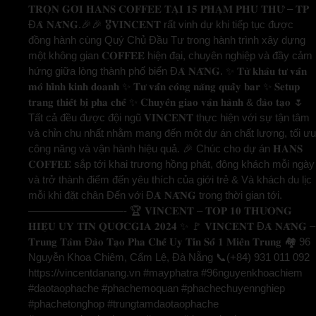
𝐓𝐑𝐎̣𝐍 𝐆𝐎́𝐈 𝐇𝐀𝐍𝐒 𝐂𝐎𝐅𝐅𝐄𝐄 𝐓𝐀̣𝐈 𝟏𝟓 𝐏𝐇𝐀̣𝐌 𝐏𝐇𝐔́ 𝐓𝐇𝐔̛́ – 𝐓𝐏
Đ𝐀̀ 𝐍𝐀̆̃𝐍𝐆.🎉🎉 🎖️𝐕𝐈𝐍𝐂𝐄𝐍𝐓 rất vinh dự khi tiếp tục được
đồng hành cùng Quý Chủ Đầu Tư trong hành trình xây dựng
một không gian 𝐂𝐎𝐅𝐅𝐄𝐄 hiện đại, chuyên nghiệp và đầy cảm
hứng giữa lòng thành phố biển Đ𝐀̀ 𝐍𝐀̆̃𝐍𝐆. ✨ 𝐓𝐮̛̀ 𝐤𝐡𝐚̂𝐮 𝐭𝐮̛ 𝐯𝐚̂́𝐧
𝐦𝐨̂ 𝐡𝐢̀𝐧𝐡 𝐤𝐢𝐧𝐡 𝐝𝐨𝐚𝐧𝐡 ✨ 𝐓𝐮̛ 𝐯𝐚̂́𝐧 𝐜𝐨̂𝐧𝐠 𝐧𝐚̆𝐧𝐠 𝐪𝐮𝐚̂̀𝐲 𝐛𝐚𝐫 ✨ 𝐒𝐞𝐭𝐮𝐩
𝐭𝐫𝐚𝐧𝐠 𝐭𝐡𝐢𝐞̂́𝐭 𝐛𝐢̣ 𝐩𝐡𝐚 𝐜𝐡𝐞̂́ ✨ 𝐂𝐡𝐮𝐲𝐞̂̉𝐧 𝐠𝐢𝐚𝐨 𝐯𝐚̣̂𝐧 𝐡𝐚̀𝐧𝐡 & đ𝐚̀𝐨 𝐭𝐚̣𝐨 🌷
Tất cả đều được đội ngũ 𝐕𝐈𝐍𝐂𝐄𝐍𝐓 thực hiện với sự tận tâm
và chỉn chu nhất nhằm mang đến một dự án chất lượng, tối ưu
công năng và vận hành hiệu quả. 🎉 Chúc cho dự án 𝐇𝐀𝐍𝐒
𝐂𝐎𝐅𝐅𝐄𝐄 sắp tới khai trương hồng phát, đông khách mỗi ngày
và trở thành điểm đến yêu thích của giới trẻ & Và khách du lịc
mỗi khi đặt chân Đến với Đ𝐀̀ 𝐍𝐀̆̃𝐍𝐆 trong thời gian tới.
—————————- 🏆 𝐕𝐈𝐍𝐂𝐄𝐍𝐓 – 𝐓𝐎𝐏 𝟏𝟎 𝐓𝐇𝐔̛𝐎̛𝐍𝐆
𝐇𝐈𝐄̣̂𝐔 𝐔𝐘 𝐓𝐈́𝐍 𝐐𝐔𝐎̂́𝐂𝐆𝐈𝐀 𝟐𝟎𝟐𝟒 ✨ 🚩 𝐕𝐈𝐍𝐂𝐄𝐍𝐓 Đ𝐀̀ 𝐍𝐀̆̃𝐍𝐆 –
𝐓𝐫𝐮𝐧𝐠 𝐓𝐚̂𝐦 Đ𝐚̀𝐨 𝐓𝐚̣𝐨 𝐏𝐡𝐚 𝐂𝐡𝐞̂́ 𝐔𝐲 𝐓𝐢́𝐧 𝐒𝐨̂́ 𝟏 𝐌𝐢𝐞̂̀𝐧 𝐓𝐫𝐮𝐧𝐠 🏘️ 96
Nguyễn Khoa Chiêm, Cẩm Lệ, Đà Nẵng 📞(+84) 931 011 092
https://vincentdanang.vn #mayphatra #96nguyenkhoachiem
#daotaophache #phachemoquan #phachechuyennghiep
#phachetonghop #trungtamdaotaophache