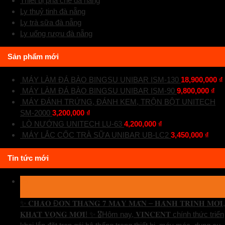
Thiết bị pha chế đà nẵng
Ly thuỷ tinh đà nẵng
Ly trà sữa đà nẵng
Ly uống rượu đà nẵng
Sản phẩm mới
MÁY LÀM ĐÁ BÀO BINGSU UNIBAR ISM-130
18,900,000
₫
MÁY LÀM ĐÁ BÀO BINGSU UNIBAR ISM-90
9,800,000
₫
MÁY ĐÁNH TRỨNG, ĐÁNH KEM, TRỘN BỘT UNITECH
SM-2000
3,200,000
₫
LÒ NƯỚNG UNITECH LU-63
4,200,000
₫
MÁY LẮC CỐC TRÀ SỮA UNIBAR UB-LC2
3,450,000
₫
Tin tức mới
29
Th7
✨ 𝐂𝐇𝐀̀𝐎 Đ𝐎́𝐍 𝐓𝐇𝐀́𝐍𝐆 𝟕 𝐌𝐀𝐘 𝐌𝐀̆́𝐍 – 𝐇𝐀̀𝐍𝐇 𝐓𝐑𝐈̀𝐍𝐇 𝐌𝐎̛́𝐈,
𝐊𝐇𝐀́𝐓 𝐕𝐎̣𝐍𝐆 𝐌𝐎̛́𝐈! ✨ 🎖️Hôm nay, 𝐕𝐈𝐍𝐂𝐄𝐍𝐓 chính thức triển