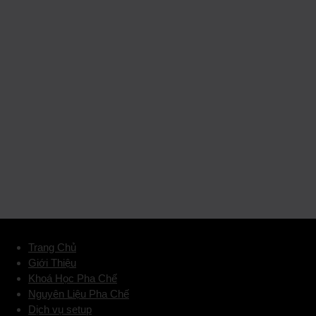
Trang Chủ
Giới Thiệu
Khoá Học Pha Chế
Nguyên Liệu Pha Chế
Dịch vụ setup