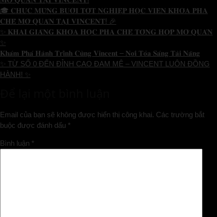
🎓 𝐂𝐇𝐔́𝐂 𝐌𝐔̛̀𝐍𝐆 𝐁𝐔𝐎̂̉𝐈 𝐓𝐎̂́𝐓 𝐍𝐆𝐇𝐈𝐄̣̂𝐏 𝐇𝐎̣𝐂 𝐕𝐈𝐄̂𝐍 𝐊𝐇𝐎́𝐀 𝐏𝐇𝐀
𝐂𝐇𝐄̂́ 𝐌𝐎̛̉ 𝐐𝐔𝐀́𝐍 𝐓𝐀̣𝐈 𝐕𝐈𝐍𝐂𝐄𝐍𝐓! 🎉
✨ 𝐊𝐇𝐀𝐈 𝐆𝐈𝐀̉𝐍𝐆 𝐊𝐇𝐎́𝐀 𝐇𝐎̣𝐂 𝐏𝐇𝐀 𝐂𝐇𝐄̂́ 𝐓𝐎̂̉𝐍𝐆 𝐇𝐎̛̣𝐏 𝐌𝐎̛̉ 𝐐𝐔𝐀́𝐍
✨
𝐊𝐡𝐚́𝐦 𝐏𝐡𝐚́ 𝐇𝐚̀𝐧𝐡 𝐓𝐫𝐢̀𝐧𝐡 𝐂𝐮̀𝐧𝐠 𝐕𝐢𝐧𝐜𝐞𝐧𝐭 – 𝐍𝐨̛𝐢 𝐓𝐨̉𝐚 𝐒𝐚́𝐧𝐠 𝐓𝐚̀𝐢 𝐍𝐚̆𝐧𝐠
✨ TỪ SỐ 0 ĐẾN ĐỈNH CAO ĐAM MÊ – VINCENT LUÔN ĐỒNG
HÀNH! ✨
Để lại một bình luận
Email của bạn sẽ không được hiển thị công khai.
Các trường bắt
buộc được đánh dấu
*
Bình luận
*