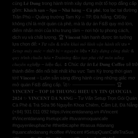
cùng 𝐋𝐞̂ 𝐃𝐮𝐧𝐠 trong hành trình xây dựng một tổ hợp đẳng cấp
gồm: 𝐊𝐡𝐚́𝐜𝐡 𝐬𝐚̣𝐧 – 𝐒𝐩𝐚 – 𝐍𝐡𝐚̀ 𝐡𝐚̀𝐧𝐠 – 𝐂𝐚̀ 𝐩𝐡𝐞̂, toạ lạc tại đường
Trần Phú – Quảng trường Tam Kỳ – TP. Đà Nẵng. 💞Đây
không chỉ là một quán cà phê, mà là dự án F&B quy mô lớn,
điểm nhấn mới của khu trung tâm – nơi hội tụ phong cách,
dịch vụ và chất lượng. 🏆 𝐕𝐢𝐧𝐜𝐞𝐧𝐭 hân hạnh được tin tưởng
lựa chọn để: • 𝑇ư 𝑣𝑎̂́𝑛 & 𝑡𝑟𝑖𝑒̂̉𝑛 𝑘ℎ𝑎𝑖 𝑚𝑜̂ ℎ𝑖̀𝑛ℎ 𝑣𝑎̣̂𝑛 ℎ𝑎̀𝑛ℎ 𝑡𝑜̂́𝑖 ư𝑢 •
𝑆𝑒𝑡𝑢𝑝 𝑚𝑎́𝑦 𝑚𝑜́𝑐 – 𝑡ℎ𝑖𝑒̂́𝑡 𝑏𝑖̣ – 𝑛𝑔𝑢𝑦𝑒̂𝑛 𝑙𝑖ệ𝑢 • 𝑋𝑎̂𝑦 𝑑𝑢̛̣𝑛𝑔 𝑐𝑜̂𝑛𝑔 𝑡ℎ𝑢̛́𝑐 &
𝑞𝑢𝑦 𝑡𝑟𝑖̀𝑛ℎ 𝑐ℎ𝑢𝑎̂̉𝑛 ℎ𝑜́𝑎 • 𝑇𝑟𝑎𝑖𝑛𝑖𝑛𝑔 đ𝑎̀𝑜 𝑡𝑎̣𝑜 𝑝ℎ𝑎 𝑐ℎ𝑒̂́ 𝑚𝑜́𝑛 𝑢𝑜̂́𝑛𝑔
𝑐ℎ𝑢𝑦𝑒̂𝑛 𝑛𝑔ℎ𝑖ệ𝑝 – ℎ𝑖ệ𝑛 đ𝑎̣𝑖. 🌷Chúc dự án 𝐋𝐞̂ 𝐃𝐮𝐧𝐠 𝐂𝐨𝐟𝐟𝐞𝐞 sẽ trở
thành điểm đến nổi bật nhất khu vực Tam Kỳ trong thời gian
tới! 𝐕𝐢𝐧𝐜𝐞𝐧𝐭 – Luôn sẵn sàng đồng hành cùng những giấc mơ
mở quán F&B đẳng cấp. 🚀✨ —————————- 🏆
𝐕𝐈𝐍𝐂𝐄𝐍𝐓 – 𝐓𝐎𝐏 𝟏𝟎 𝐓𝐇𝐔̛𝐎̛𝐍𝐆 𝐇𝐈𝐄̣̂𝐔 𝐔𝐘 𝐓𝐈́𝐍 𝐐𝐔𝐎̂́𝐂𝐆𝐈𝐀
𝟐𝟎𝟐𝟒 ✨ 𝐕𝐈𝐍𝐂𝐄𝐍𝐓 Đ𝐀̀ 𝐍𝐀̆̃𝐍𝐆 – Tư Vấn Setup Trọn Gói Quán
Cà Phê & Trà Sữa 96 Nguyễn Khoa Chiêm, Cẩm Lệ, Đà Nẵng
(+84) 931 011 092 https://vincentdanang.vn #Vincent
#Vincentdanang #setupcafe #tuvanmoquancafe
#nguyenlieuphache #thietbicaphe #trasua #danang
#quancafedanang #coffee #Vincent #SetupQuanCafeTraSua