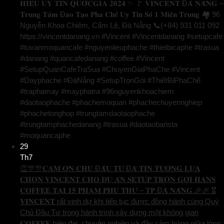
𝐇𝐈𝐄̣̂𝐔 𝐔𝐘 𝐓𝐈́𝐍 𝐐𝐔𝐎̂́𝐂𝐆𝐈𝐀 𝟐𝟎𝟐𝟒 ✨ 🚩 𝐕𝐈𝐍𝐂𝐄𝐍𝐓 Đ𝐀̀ 𝐍𝐀̆̃𝐍𝐆 –
𝐓𝐫𝐮𝐧𝐠 𝐓𝐚̂𝐦 Đ𝐚̀𝐨 𝐓𝐚̣𝐨 𝐏𝐡𝐚 𝐂𝐡𝐞̂́ 𝐔𝐲 𝐓𝐢́𝐧 𝐒𝐨̂́ 𝟏 𝐌𝐢𝐞̂̀𝐧 𝐓𝐫𝐮𝐧𝐠 🏘️ 96
Nguyễn Khoa Chiêm, Cẩm Lệ, Đà Nẵng 📞(+84) 931 011 092
https://vincentdanang.vn #Vincent #Vincentdanang #setupcafe
#tuvanmoquancafe #nguyenlieuphache #thietbicaphe #trasua
#danang #quancafedanang #coffee #Vincent
#SetupQuanCafeTraSua #ChuyenGiaPhaChe #Vincent
#Dayphache #ĐàNẵng #SetupTrọnGói #ThiếtBịPhaChế
#traphamay #mayphatra #96nguyenkhoachiem
#daotaophache #phachemoquan #phachechuyennghiep
#phachetonghop #trungtamdaotaophache
#trungtamphachedanang #trasua #daotaobarista
#moquancaphe
29
Th7
👏🎊🎊𝐂𝐀̉𝐌 𝐎̛𝐍 𝐂𝐇𝐔̉ Đ𝐀̂̀𝐔 𝐓𝐔̛ Đ𝐀̃ 𝐓𝐈𝐍 𝐓𝐔̛𝐎̛̉𝐍𝐆 𝐋𝐔̛̣𝐀
𝐂𝐇𝐎̣𝐍 𝐕𝐈𝐍𝐂𝐄𝐍𝐓 𝐂𝐇𝐎 𝐃𝐔̛̣ 𝐀́𝐍 𝐒𝐄𝐓𝐔𝐏 𝐓𝐑𝐎̣𝐍 𝐆𝐎́𝐈 𝐇𝐀𝐍𝐒
𝐂𝐎𝐅𝐅𝐄𝐄 𝐓𝐀̣𝐈 𝟏𝟓 𝐏𝐇𝐀̣𝐌 𝐏𝐇𝐔́ 𝐓𝐇𝐔̛́ – 𝐓𝐏 Đ𝐀̀ 𝐍𝐀̆̃𝐍𝐆.🎉🎉 🎖️
𝐕𝐈𝐍𝐂𝐄𝐍𝐓 rất vinh dự khi tiếp tục được đồng hành cùng Quý
Chủ Đầu Tư trong hành trình xây dựng một không gian
𝐂𝐎𝐅𝐅𝐄𝐄 hiện đại, chuyên nghiệp và đầy cảm hứng giữa lòng