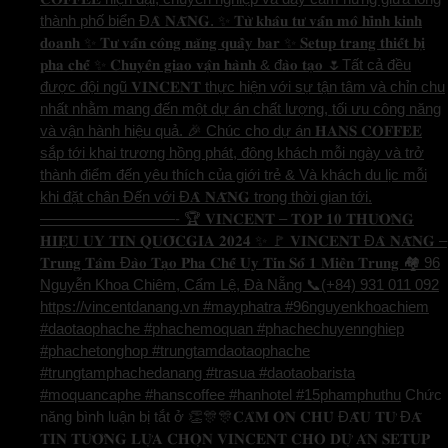
thành phố biển Đ𝐀̀ 𝐍𝐀̆̃𝐍𝐆. ✨ 𝐓𝐮̛̀ 𝐤𝐡𝐚̂𝐮 𝐭𝐮̛ 𝐯𝐚̂́𝐧 𝐦𝐨̂ 𝐡𝐢̀𝐧𝐡 𝐤𝐢𝐧𝐡
𝐝𝐨𝐚𝐧𝐡 ✨ 𝐓𝐮̛ 𝐯𝐚̂́𝐧 𝐜𝐨̂𝐧𝐠 𝐧𝐚̆𝐧𝐠 𝐪𝐮𝐚̂̀𝐲 𝐛𝐚𝐫 ✨ 𝐒𝐞𝐭𝐮𝐩 𝐭𝐫𝐚𝐧𝐠 𝐭𝐡𝐢𝐞̂́𝐭 𝐛𝐢̣
𝐩𝐡𝐚 𝐜𝐡𝐞̂́ ✨ 𝐂𝐡𝐮𝐲𝐞̂̉𝐧 𝐠𝐢𝐚𝐨 𝐯𝐚̣̂𝐧 𝐡𝐚̀𝐧𝐡 & đ𝐚̀𝐨 𝐭𝐚̣𝐨 🌷Tất cả đều
được đội ngũ 𝐕𝐈𝐍𝐂𝐄𝐍𝐓 thực hiện với sự tận tâm và chỉn chu
nhất nhằm mang đến một dự án chất lượng, tối ưu công năng
và vận hành hiệu quả. 🎉 Chúc cho dự án 𝐇𝐀𝐍𝐒 𝐂𝐎𝐅𝐅𝐄𝐄
sắp tới khai trương hồng phát, đông khách mỗi ngày và trở
thành điểm đến yêu thích của giới trẻ & Và khách du lịc mỗi
khi đặt chân Đến với Đ𝐀̀ 𝐍𝐀̆̃𝐍𝐆 trong thời gian tới.
—————————- 🏆 𝐕𝐈𝐍𝐂𝐄𝐍𝐓 – 𝐓𝐎𝐏 𝟏𝟎 𝐓𝐇𝐔̛𝐎̛𝐍𝐆
𝐇𝐈𝐄̣̂𝐔 𝐔𝐘 𝐓𝐈́𝐍 𝐐𝐔𝐎̂́𝐂𝐆𝐈𝐀 𝟐𝟎𝟐𝟒 ✨ 🚩 𝐕𝐈𝐍𝐂𝐄𝐍𝐓 Đ𝐀̀ 𝐍𝐀̆̃𝐍𝐆 –
𝐓𝐫𝐮𝐧𝐠 𝐓𝐚̂𝐦 Đ𝐚̀𝐨 𝐓𝐚̣𝐨 𝐏𝐡𝐚 𝐂𝐡𝐞̂́ 𝐔𝐲 𝐓𝐢́𝐧 𝐒𝐨̂́ 𝟏 𝐌𝐢𝐞̂̀𝐧 𝐓𝐫𝐮𝐧𝐠 🏘️ 96
Nguyễn Khoa Chiêm, Cẩm Lệ, Đà Nẵng 📞(+84) 931 011 092
https://vincentdanang.vn #mayphatra #96nguyenkhoachiem
#daotaophache #phachemoquan #phachechuyennghiep
#phachetonghop #trungtamdaotaophache
#trungtamphachedanang #trasua #daotaobarista
#moquancaphe #hanscoffee #hanhotel #15phamphuthu
Chức
năng bình luận bị tắt
ở 👏🎊🎊𝐂𝐀̉𝐌 𝐎̛𝐍 𝐂𝐇𝐔̉ Đ𝐀̂̀𝐔 𝐓𝐔̛ Đ𝐀̃
𝐓𝐈𝐍 𝐓𝐔̛𝐎̛̉𝐍𝐆 𝐋𝐔̛̣𝐀 𝐂𝐇𝐎̣𝐍 𝐕𝐈𝐍𝐂𝐄𝐍𝐓 𝐂𝐇𝐎 𝐃𝐔̛̣ 𝐀́𝐍 𝐒𝐄𝐓𝐔𝐏