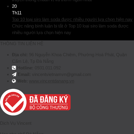
20
Th11
Top 10 loại siro làm soda được nhiều người lựa chọn hiện nay
Chức năng bình luận bị tắt
ở Top 10 loại siro làm soda được
nhiều người lựa chọn hiện nay
THÔNG TIN LIÊN HỆ
Địa chỉ:
96 Nguyễn Khoa Chiêm, Phường Hoà Phát, Quận
Cẩm Lệ, Tp Đà Nẵng
Hotline:
0931.011.092
Email:
vincentvietnamvn@gmail.com
Web:
www.vincentdanang.vn
Dịch Vụ Vincent