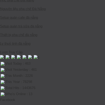
Học pha chế Đà Nẵng
Nguyên liệu pha chế Đà Nẵng
Setup quán cafe đà nẵng
Setup quán trà sữa đà nẵng
Thiết bị pha chế đà nẵng
Ly thuỷ tinh đà nẵng
Lượt Truy Cập
Visit Today : 463
Visit Yesterday : 461
This Month : 2226
This Year : 78298
Total Hits : 1443676
Who's Online : 13
Facebook