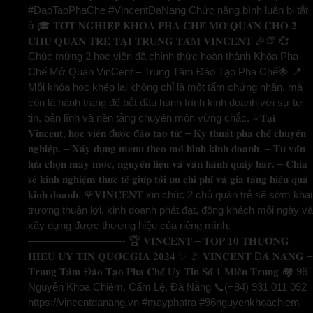
#DaoTaoPhaChe #VincentDaNang
Chức năng bình luận bị tắt
ở 🎓 𝐓𝐎̂́𝐓 𝐍𝐆𝐇𝐈𝐄̣̂𝐏 𝐊𝐇𝐎́𝐀 𝐏𝐇𝐀 𝐂𝐇𝐄̂́ 𝐌𝐎̛̉ 𝐐𝐔𝐀́𝐍 𝐂𝐇𝐎 𝟐
𝐂𝐇𝐔̉ 𝐐𝐔𝐀́𝐍 𝐓𝐑𝐄̉ 𝐓𝐀̣𝐈 𝐓𝐑𝐔𝐍𝐆 𝐓𝐀̂𝐌 𝐕𝐈𝐍𝐂𝐄𝐍𝐓 🎉👏 💞
Chúc mừng 2 học viên đã chính thức hoàn thành Khóa Pha
Chế Mở Quán VinCent – Trung Tâm Đào Tạo Pha Chế🌟 📍
Mỗi khóa học khép lại không chỉ là một tấm chứng nhận, mà
còn là hành trang để bắt đầu hành trình kinh doanh với sự tự
tin, bản lĩnh và nền tảng chuyên môn vững chắc. ⭐️𝐓𝐚̣𝐢
𝐕𝐢𝐧𝐜𝐞𝐧𝐭, 𝐡𝐨̣𝐜 𝐯𝐢𝐞̂𝐧 đ𝐮̛𝐨̛̣𝐜 đ𝐚̀𝐨 𝐭𝐚̣𝐨 𝐭𝐮̛̀: – 𝐊𝐲̃ 𝐭𝐡𝐮𝐚̣̂𝐭 𝐩𝐡𝐚 𝐜𝐡𝐞̂́ 𝐜𝐡𝐮𝐲𝐞̂𝐧
𝐧𝐠𝐡𝐢𝐞̣̂𝐩. – 𝐗𝐚̂𝐲 𝐝𝐮̛̣𝐧𝐠 𝐦𝐞𝐧𝐮 𝐭𝐡𝐞𝐨 𝐦𝐨̂ 𝐡𝐢̀𝐧𝐡 𝐤𝐢𝐧𝐡 𝐝𝐨𝐚𝐧𝐡. – 𝐓𝐮̛ 𝐯𝐚̂́𝐧
𝐥𝐮̛̣𝐚 𝐜𝐡𝐨̣𝐧 𝐦𝐚́𝐲 𝐦𝐨́𝐜, 𝐧𝐠𝐮𝐲𝐞̂𝐧 𝐥𝐢𝐞̣̂𝐮 𝐯𝐚̀ 𝐯𝐚̣̂𝐧 𝐡𝐚̀𝐧𝐡 𝐪𝐮𝐚̂̀𝐲 𝐛𝐚𝐫. – 𝐂𝐡𝐢𝐚
𝐬𝐞̉ 𝐤𝐢𝐧𝐡 𝐧𝐠𝐡𝐢𝐞̣̂𝐦 𝐭𝐡𝐮̛̣𝐜 𝐭𝐞̂́ 𝐠𝐢𝐮́𝐩 𝐭𝐨̂́𝐢 𝐮̛𝐮 𝐜𝐡𝐢 𝐩𝐡𝐢́ 𝐯𝐚̀ 𝐠𝐢𝐚 𝐭𝐚̆𝐧𝐠 𝐡𝐢𝐞̣̂𝐮 𝐪𝐮𝐚̉
𝐤𝐢𝐧𝐡 𝐝𝐨𝐚𝐧𝐡. 🌹𝐕𝐈𝐍𝐂𝐄𝐍𝐓 xin chúc 2 chủ quán trẻ sẽ sớm khai
trương thuận lợi, kinh doanh phát đạt, đông khách mỗi ngày và
xây dựng được thương hiệu của riêng mình.
—————————- 🏆 𝐕𝐈𝐍𝐂𝐄𝐍𝐓 – 𝐓𝐎𝐏 𝟏𝟎 𝐓𝐇𝐔̛𝐎̛𝐍𝐆
𝐇𝐈𝐄̣̂𝐔 𝐔𝐘 𝐓𝐈́𝐍 𝐐𝐔𝐎̂́𝐂𝐆𝐈𝐀 𝟐𝟎𝟐𝟒 ✨ 🚩 𝐕𝐈𝐍𝐂𝐄𝐍𝐓 Đ𝐀̀ 𝐍𝐀̆̃𝐍𝐆 –
𝐓𝐫𝐮𝐧𝐠 𝐓𝐚̂𝐦 Đ𝐚̀𝐨 𝐓𝐚̣𝐨 𝐏𝐡𝐚 𝐂𝐡𝐞̂́ 𝐔𝐲 𝐓𝐢́𝐧 𝐒𝐨̂́ 𝟏 𝐌𝐢𝐞̂̀𝐧 𝐓𝐫𝐮𝐧𝐠 🏘️ 96
Nguyễn Khoa Chiêm, Cẩm Lệ, Đà Nẵng 📞(+84) 931 011 092
https://vincentdanang.vn #mayphatra #96nguyenkhoachiem