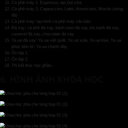
Cà phê máy 1: Espresso, tạo bọt sữa
Cà phê máy 2: Cappuccino, Latte, Americano, Mocha (nóng,
đá)
Cà phê máy: tạo hình cà phê máy căn bản
Đá xay: cà phê đá xay, bánh oreo đá xay, trà xanh đá xay,
caramel đá xay, chocolate đá xay
Ya ua đá xay: Ya ua việt quất, Ya ua xoài, Ya ua kiwi, Ya ua
phúc bồn tử, Ya ua chanh dây
Ôn tập 1
Ôn tập 2
Thi kết thúc học phần.
6. HÌNH ẢNH KHÓA HỌC