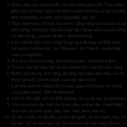
Được dạy các nguyên tắc căn bản trong pha chế. Thực hành
pha chế các thức uống căn bản cà phê phin và cacao: cà phê
phin (nóng/đá), cà phê sữa (nóng/đá), bạc xỉu
Thực hành pha chế các loại nước uống nâng cao cacao và cà
phê trứng, trà trứng: Cacao nóng/ đá, cacao sữa, cacao trứng,
cà phê trứng, cà phê cốt dừa, Matcha trứng
Các loại trà thảo mộc nóng: trà gừng mật ong, trà thảo mộc,
trà Lipton, trà hoa cúc, trà Thái xanh, trà Thái đỏ, trà dưỡng
nhan (nóng/lạnh)
Trà sữa: trà sữa ô long, trà sữa trà xanh, trà sữa trà đen,…
Trà trái cây: trà đào, trà vải, trà chanh, trà xoài, trà cam vàng
Nước ép trái cây đơn tầng, đa tầng: táo, dâu, dưa hấu, cà rốt,
thơm (khóm), chanh tuyết, cam ép, rau củ ép
Các loại sinh tố: mãng cầu (chua), sapoche (ngọt), bơ (béo),
xoài (chua ngọt); Sinh tố tổng hợp
Sinh tố hiện đại: sinh tố dinh dưỡng, Ya ua đá xay (smoothies)
Sữa chua trái cây: trái cây (xoài, dâu, mãng cầu, chanh dây),
mứt trái cây (việt quất, đào, dâu, kiwi, phúc bồn tử)
Sô đa: mojito, sô đa đào, sô đa việt quốc, sô đa chanh dây, sô
đa dâu, Sô đa kem bạc hà, Sô đa kem vỏ cam vàng (Blue)