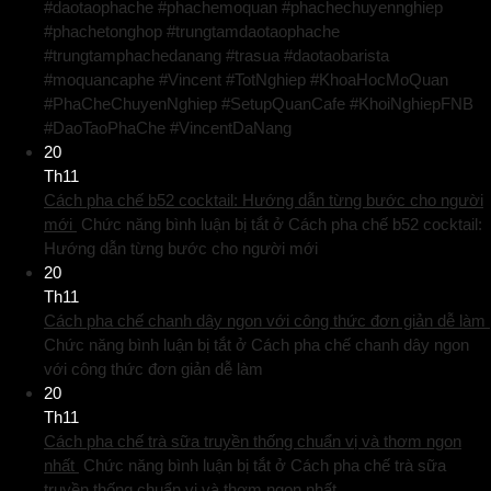
#daotaophache #phachemoquan #phachechuyennghiep
#phachetonghop #trungtamdaotaophache
#trungtamphachedanang #trasua #daotaobarista
#moquancaphe #Vincent #TotNghiep #KhoaHocMoQuan
#PhaCheChuyenNghiep #SetupQuanCafe #KhoiNghiepFNB
#DaoTaoPhaChe #VincentDaNang
20
Th11
Cách pha chế b52 cocktail: Hướng dẫn từng bước cho người
mới
Chức năng bình luận bị tắt
ở Cách pha chế b52 cocktail:
Hướng dẫn từng bước cho người mới
20
Th11
Cách pha chế chanh dây ngon với công thức đơn giản dễ làm
Chức năng bình luận bị tắt
ở Cách pha chế chanh dây ngon
với công thức đơn giản dễ làm
20
Th11
Cách pha chế trà sữa truyền thống chuẩn vị và thơm ngon
nhất
Chức năng bình luận bị tắt
ở Cách pha chế trà sữa
truyền thống chuẩn vị và thơm ngon nhất