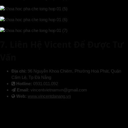
7. Liên Hệ Vicent Để Được Tư
Vấn
Địa chỉ:
96 Nguyễn Khoa Chiêm, Phường Hoà Phát, Quận
Cẩm Lệ, Tp Đà Nẵng
Hotline:
0931.011.092
Email:
vincentvietnamvn@gmail.com
Web:
www.vincentdanang.vn