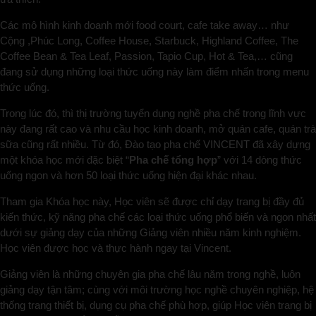
Các mô hình kinh doanh mới food court, cafe take away… như
Cộng ,Phúc Long, Coffee House, Starbuck, Highland Coffee, The
Coffee Bean & Tea Leaf, Passion, Tapio Cup, Hot & Tea,… cũng
đang sử dụng những loại thức uống này làm điểm nhấn trong menu
thức uống.
Trong lúc đó, thì thị trường tuyển dụng nghề pha chế trong lĩnh vực
này đang rất cao và nhu cầu học kinh doanh, mở quán cafe, quán trà
sữa cũng rất nhiều. Từ đó, Đào tạo pha chế VINCENT đã xây dựng
một khóa học mới đặc biệt “
Pha chế tổng hợp
” với 14 dòng thức
uống ngon và hơn 50 loại thức uống hiện đại khác nhau.
Tham gia Khóa học này, Học viên sẽ được chỉ dạy trang bị đầy đủ
kiến thức, kỹ năng pha chế các loại thức uống phổ biến và ngon nhất
dưới sự giảng dạy của những Giảng viên nhiều năm kinh nghiệm.
Học viên được học và thực hành ngay tại Vincent.
Giảng viên là những chuyên gia pha chế lâu năm trong nghề, luôn
giảng dạy tận tâm; cùng với môi trường học nghề chuyên nghiệp, hệ
thống trang thiết bị, dụng cụ pha chế phù hợp, giúp Học viên trang bị