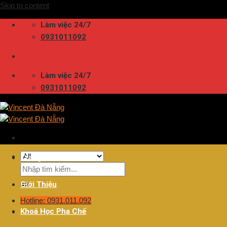
Skip to content
Làm việc 24/7
0931011092
Làm việc 24/7
0931011092
Trang Chủ
Giới Thiệu
Hotline: 0931.011.092
Khoá Học Pha Chế