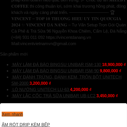
𝐂𝐎𝐅𝐅𝐄𝐄 thi công thuận lợi, sớm khai trương hồng phát, đông
khách và ngày càng phát triển. —————————- 🏆
𝐕𝐈𝐍𝐂𝐄𝐍𝐓 – 𝐓𝐎𝐏 𝟏𝟎 𝐓𝐇𝐔̛𝐎̛𝐍𝐆 𝐇𝐈𝐄̣̂𝐔 𝐔𝐘 𝐓𝐈́𝐍 𝐐𝐔𝐎̂́𝐂𝐆𝐈𝐀
𝟐𝟎𝟐𝟒 ✨ 𝐕𝐈𝐍𝐂𝐄𝐍𝐓 Đ𝐀̀ 𝐍𝐀̆̃𝐍𝐆 – Tư Vấn Setup Trọn Gói Quán
Cà Phê & Trà Sữa 96 Nguyễn Khoa Chiêm, Cẩm Lệ, Đà Nẵng
(+84) 931 011 092 https://vincentdanang.vn
Mail:vincentvietnamvn@gmail.com
Sản phẩm mới
MÁY LÀM ĐÁ BÀO BINGSU UNIBAR ISM-130
18,900,000
₫
MÁY LÀM ĐÁ BÀO BINGSU UNIBAR ISM-90
9,800,000
₫
MÁY ĐÁNH TRỨNG, ĐÁNH KEM, TRỘN BỘT UNITECH
SM-2000
3,200,000
₫
LÒ NƯỚNG UNITECH LU-63
4,200,000
₫
MÁY LẮC CỐC TRÀ SỮA UNIBAR UB-LC2
3,450,000
₫
Xem nhanh
ẤM RÓT DRIP KÈM BẾP