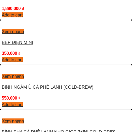
1,890,000
₫
Add to cart
Xem nhanh
BẾP ĐIỆN MINI
350,000
₫
Add to cart
Xem nhanh
BÌNH NGÂM Ủ CÀ PHÊ LẠNH (COLD-BREW)
550,000
₫
Add to cart
Xem nhanh
BÌNH PHA CÀ PHÊ LẠNH NHO GIỌT (MINI COLD-DRIP)