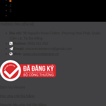
2
3
THÔNG TIN LIÊN HỆ
Địa chỉ:
96 Nguyễn Khoa Chiêm, Phường Hoà Phát, Quận
Cẩm Lệ, Tp Đà Nẵng
Hotline:
0931.011.092
Email:
vincentvietnamvn@gmail.com
Web:
www.vincentdanang.vn
Dịch Vụ Vincent
Học pha chế Đà Nẵng
Nguyên liệu pha chế Đà Nẵng