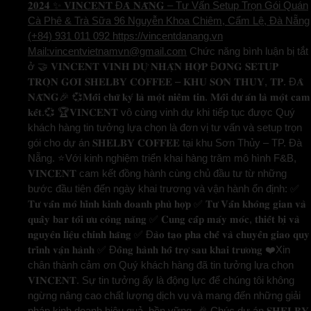
𝟐𝟎𝟐𝟒 ✨ 𝐕𝐈𝐍𝐂𝐄𝐍𝐓 Đ𝐀̀ 𝐍𝐀̆̃𝐍𝐆 – Tư Vấn Setup Trọn Gói Quán
Cà Phê & Trà Sữa 96 Nguyễn Khoa Chiêm, Cẩm Lệ, Đà Nẵng
(+84) 931 011 092 https://vincentdanang.vn
Mail:vincentvietnamvn@gmail.com
Chức năng bình luận bị tắt
ở 🤝 𝐕𝐈𝐍𝐂𝐄𝐍𝐓 𝐕𝐈𝐍𝐇 𝐃𝐔̛̣ 𝐍𝐇𝐀̣̂𝐍 𝐇𝐎̛̣𝐏 Đ𝐎̂̀𝐍𝐆 𝐒𝐄𝐓𝐔𝐏
𝐓𝐑𝐎̣𝐍 𝐆𝐎́𝐈 𝐒𝐇𝐄𝐋𝐁𝐘 𝐂𝐎𝐅𝐅𝐄𝐄 – 𝐊𝐇𝐔 𝐒𝐎̛𝐍 𝐓𝐇𝐔̉𝐘, 𝐓𝐏. Đ𝐀̀
𝐍𝐀̆̃𝐍𝐆🎉 💞𝐌𝐨̂̃𝐢 𝐜𝐡𝐮̛̃ 𝐤𝐲́ 𝐥𝐚̀ 𝐦𝐨̣̂𝐭 𝐧𝐢𝐞̂̀𝐦 𝐭𝐢𝐧. 𝐌𝐨̂̃𝐢 𝐝𝐮̛̣ 𝐚́𝐧 𝐥𝐚̀ 𝐦𝐨̣̂𝐭 𝐜𝐚𝐦
𝐤𝐞̂́𝐭.💞 🏆𝐕𝐈𝐍𝐂𝐄𝐍𝐓 vô cùng vinh dự khi tiếp tục được Quý
khách hàng tin tưởng lựa chọn là đơn vị tư vấn và setup trọn
gói cho dự án 𝐒𝐇𝐄𝐋𝐁𝐘 𝐂𝐎𝐅𝐅𝐄𝐄 tại khu Sơn Thủy – TP. Đà
Nẵng. ⭐️Với kinh nghiệm triển khai hàng trăm mô hình F&B,
𝐕𝐈𝐍𝐂𝐄𝐍𝐓 cam kết đồng hành cùng chủ đầu tư từ những
bước đầu tiên đến ngày khai trương và vận hành ổn định: ✅
𝐓𝐮̛ 𝐯𝐚̂́𝐧 𝐦𝐨̂ 𝐡𝐢̀𝐧𝐡 𝐤𝐢𝐧𝐡 𝐝𝐨𝐚𝐧𝐡 𝐩𝐡𝐮̀ 𝐡𝐨̛̣𝐩 ✅ 𝐓𝐮̛ 𝐕𝐚̂́𝐧 𝐤𝐡𝐨̂𝐧𝐠 𝐠𝐢𝐚𝐧 𝐯𝐚̀
𝐪𝐮𝐚̂̀𝐲 𝐛𝐚𝐫 𝐭𝐨̂́𝐢 𝐮̛𝐮 𝐜𝐨̂𝐧𝐠 𝐧𝐚̆𝐧𝐠 ✅ 𝐂𝐮𝐧𝐠 𝐜𝐚̂́𝐩 𝐦𝐚́𝐲 𝐦𝐨́𝐜, 𝐭𝐡𝐢𝐞̂́𝐭 𝐛𝐢̣ 𝐯𝐚̀
𝐧𝐠𝐮𝐲𝐞̂𝐧 𝐥𝐢𝐞̣̂𝐮 𝐜𝐡𝐢́𝐧𝐡 𝐡𝐚̃𝐧𝐠 ✅ Đ𝐚̀𝐨 𝐭𝐚̣𝐨 𝐩𝐡𝐚 𝐜𝐡𝐞̂́ 𝐯𝐚̀ 𝐜𝐡𝐮𝐲𝐞̂̉𝐧 𝐠𝐢𝐚𝐨 𝐪𝐮𝐲
𝐭𝐫𝐢̀𝐧𝐡 𝐯𝐚̣̂𝐧 𝐡𝐚̀𝐧𝐡 ✅ Đ𝐨̂̀𝐧𝐠 𝐡𝐚̀𝐧𝐡 𝐡𝐨̂̃ 𝐭𝐫𝐨̛̣ 𝐬𝐚𝐮 𝐤𝐡𝐚𝐢 𝐭𝐫𝐮̛𝐨̛𝐧𝐠 ❤️Xin
chân thành cảm ơn Quý khách hàng đã tin tưởng lựa chọn
𝐕𝐈𝐍𝐂𝐄𝐍𝐓. Sự tin tưởng ấy là động lực để chúng tôi không
ngừng nâng cao chất lượng dịch vụ và mang đến những giải
pháp kinh doanh hiệu quả, bền vững. 🎉 Chúc dự án 𝐒𝐇𝐄𝐋𝐁𝐘