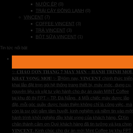
NƯỚC ÉP
(0)
TRÁI CÂY ĐÔNG LẠNH
(0)
VINCENT
(7)
COFFEE VINCENT
(3)
TRÀ VINCENT
(3)
BỘT SỮA VINCENT
(1)
Tin tức nổi bật
29
Th7
✨ 𝐂𝐇𝐀̀𝐎 Đ𝐎́𝐍 𝐓𝐇𝐀́𝐍𝐆 𝟕 𝐌𝐀𝐘 𝐌𝐀̆́𝐍 – 𝐇𝐀̀𝐍𝐇 𝐓𝐑𝐈̀𝐍𝐇 𝐌𝐎̛́𝐈,
𝐊𝐇𝐀́𝐓 𝐕𝐎̣𝐍𝐆 𝐌𝐎̛́𝐈! ✨ 🎖️Hôm nay, 𝐕𝐈𝐍𝐂𝐄𝐍𝐓 chính thức triển
khai lắp đặt trọn gói hệ thống trang thiết bị, máy móc, dụng cụ,
nguyên liệu và vật tư vận hành cho dự án quán MINT Coffee
tại khu đô thị FPT – TP. Đà Nẵng. 🌷Mỗi chiếc máy được lắp
đặt, mỗi góc quầy được hoàn thiện không chỉ là công việc, mà
còn là sự gửi gắm tâm huyết, kinh nghiệm và niềm tin vào một
hành trình khởi nghiệp đầy khát vọng của khách hàng. 💞Xin
chân thành cảm ơn Quý khách hàng đã tin tưởng và lựa chọn
𝐕𝐈𝐍𝐂𝐄𝐍𝐓. Kính chúc cho dự án mới Mint Coffee tại khu FPT