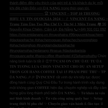
thành điểm đến yêu thích của giới trẻ & Và khách du lịc mỗi
khi đặt chân Đến với Đ𝐀̀ 𝐍𝐀̆̃𝐍𝐆 trong thời gian tới.
—————————- 🏆 𝐕𝐈𝐍𝐂𝐄𝐍𝐓 – 𝐓𝐎𝐏 𝟏𝟎 𝐓𝐇𝐔̛𝐎̛𝐍𝐆
𝐇𝐈𝐄̣̂𝐔 𝐔𝐘 𝐓𝐈́𝐍 𝐐𝐔𝐎̂́𝐂𝐆𝐈𝐀 𝟐𝟎𝟐𝟒 ✨ 🚩 𝐕𝐈𝐍𝐂𝐄𝐍𝐓 Đ𝐀̀ 𝐍𝐀̆̃𝐍𝐆 –
𝐓𝐫𝐮𝐧𝐠 𝐓𝐚̂𝐦 Đ𝐚̀𝐨 𝐓𝐚̣𝐨 𝐏𝐡𝐚 𝐂𝐡𝐞̂́ 𝐔𝐲 𝐓𝐢́𝐧 𝐒𝐨̂́ 𝟏 𝐌𝐢𝐞̂̀𝐧 𝐓𝐫𝐮𝐧𝐠 🏘️ 96
Nguyễn Khoa Chiêm, Cẩm Lệ, Đà Nẵng 📞(+84) 931 011 092
https://vincentdanang.vn #mayphatra #96nguyenkhoachiem
#daotaophache #phachemoquan #phachechuyennghiep
#phachetonghop #trungtamdaotaophache
#trungtamphachedanang #trasua #daotaobarista
#moquancaphe #hanscoffee #hanhotel #15phamphuthu
Chức
năng bình luận bị tắt
ở 👏🎊🎊𝐂𝐀̉𝐌 𝐎̛𝐍 𝐂𝐇𝐔̉ Đ𝐀̂̀𝐔 𝐓𝐔̛ Đ𝐀̃
𝐓𝐈𝐍 𝐓𝐔̛𝐎̛̉𝐍𝐆 𝐋𝐔̛̣𝐀 𝐂𝐇𝐎̣𝐍 𝐕𝐈𝐍𝐂𝐄𝐍𝐓 𝐂𝐇𝐎 𝐃𝐔̛̣ 𝐀́𝐍 𝐒𝐄𝐓𝐔𝐏
𝐓𝐑𝐎̣𝐍 𝐆𝐎́𝐈 𝐇𝐀𝐍𝐒 𝐂𝐎𝐅𝐅𝐄𝐄 𝐓𝐀̣𝐈 𝟏𝟓 𝐏𝐇𝐀̣𝐌 𝐏𝐇𝐔́ 𝐓𝐇𝐔̛́ – 𝐓𝐏
Đ𝐀̀ 𝐍𝐀̆̃𝐍𝐆.🎉🎉 🎖️𝐕𝐈𝐍𝐂𝐄𝐍𝐓 rất vinh dự khi tiếp tục được
đồng hành cùng Quý Chủ Đầu Tư trong hành trình xây dựng
một không gian 𝐂𝐎𝐅𝐅𝐄𝐄 hiện đại, chuyên nghiệp và đầy cảm
hứng giữa lòng thành phố biển Đ𝐀̀ 𝐍𝐀̆̃𝐍𝐆. ✨ 𝐓𝐮̛̀ 𝐤𝐡𝐚̂𝐮 𝐭𝐮̛ 𝐯𝐚̂́𝐧
𝐦𝐨̂ 𝐡𝐢̀𝐧𝐡 𝐤𝐢𝐧𝐡 𝐝𝐨𝐚𝐧𝐡 ✨ 𝐓𝐮̛ 𝐯𝐚̂́𝐧 𝐜𝐨̂𝐧𝐠 𝐧𝐚̆𝐧𝐠 𝐪𝐮𝐚̂̀𝐲 𝐛𝐚𝐫 ✨ 𝐒𝐞𝐭𝐮𝐩
𝐭𝐫𝐚𝐧𝐠 𝐭𝐡𝐢𝐞̂́𝐭 𝐛𝐢̣ 𝐩𝐡𝐚 𝐜𝐡𝐞̂́ ✨ 𝐂𝐡𝐮𝐲𝐞̂̉𝐧 𝐠𝐢𝐚𝐨 𝐯𝐚̣̂𝐧 𝐡𝐚̀𝐧𝐡 & đ𝐚̀𝐨 𝐭𝐚̣𝐨 🌷