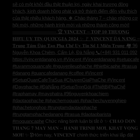
sẽ có một khởi đầu thật thuận lợi, ngày khai trương đông
khách, kinh doanh hồng phát và trở thành điểm đến yêu thích
của thật nhiều khách hàng. 🍀 Chào tháng 7 – chào những cơ
hội mới, những hành trình mới và những thành công mới!
—————————- 🏆 𝐕𝐈𝐍𝐂𝐄𝐍𝐓 – 𝐓𝐎𝐏 𝟏𝟎 𝐓𝐇𝐔̛𝐎̛𝐍𝐆
𝐇𝐈𝐄̣̂𝐔 𝐔𝐘 𝐓𝐈́𝐍 𝐐𝐔𝐎̂́𝐂𝐆𝐈𝐀 𝟐𝟎𝟐𝟒 ✨ 🚩 𝐕𝐈𝐍𝐂𝐄𝐍𝐓 Đ𝐀̀ 𝐍𝐀̆̃𝐍𝐆 –
𝐓𝐫𝐮𝐧𝐠 𝐓𝐚̂𝐦 Đ𝐚̀𝐨 𝐓𝐚̣𝐨 𝐏𝐡𝐚 𝐂𝐡𝐞̂́ 𝐔𝐲 𝐓𝐢́𝐧 𝐒𝐨̂́ 𝟏 𝐌𝐢𝐞̂̀𝐧 𝐓𝐫𝐮𝐧𝐠 🏘️ 96
Nguyễn Khoa Chiêm, Cẩm Lệ, Đà Nẵng 📞(+84) 931 011 092
https://vincentdanang.vn #Vincent #Vincentdanang #setupcafe
#tuvanmoquancafe #nguyenlieuphache #thietbicaphe #trasua
#danang #quancafedanang #coffee #Vincent
#SetupQuanCafeTraSua #ChuyenGiaPhaChe #Vincent
#Dayphache #ĐàNẵng #SetupTrọnGói #ThiếtBịPhaChế
#traphamay #mayphatra #96nguyenkhoachiem
#daotaophache #phachemoquan #phachechuyennghiep
#phachetonghop #trungtamdaotaophache
#trungtamphachedanang #trasua #daotaobarista
#moquancaphe
Chức năng bình luận bị tắt
ở ✨ 𝐂𝐇𝐀̀𝐎 Đ𝐎́𝐍
𝐓𝐇𝐀́𝐍𝐆 𝟕 𝐌𝐀𝐘 𝐌𝐀̆́𝐍 – 𝐇𝐀̀𝐍𝐇 𝐓𝐑𝐈̀𝐍𝐇 𝐌𝐎̛́𝐈, 𝐊𝐇𝐀́𝐓 𝐕𝐎̣𝐍𝐆
𝐌𝐎̛́𝐈! ✨ 🎖️Hôm nay, 𝐕𝐈𝐍𝐂𝐄𝐍𝐓 chính thức triển khai lắp đặt