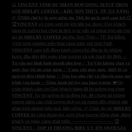
🤝 𝐕𝐈𝐍𝐂𝐄𝐍𝐓 𝐕𝐈𝐍𝐇 𝐃𝐔̛̣ 𝐍𝐇𝐀̣̂𝐍 𝐇𝐎̛̣𝐏 Đ𝐎̂̀𝐍𝐆 𝐒𝐄𝐓𝐔𝐏 𝐓𝐑𝐎̣𝐍
𝐆𝐎́𝐈 𝐒𝐇𝐄𝐋𝐁𝐘 𝐂𝐎𝐅𝐅𝐄𝐄 – 𝐊𝐇𝐔 𝐒𝐎̛𝐍 𝐓𝐇𝐔̉𝐘, 𝐓𝐏. Đ𝐀̀ 𝐍𝐀̆̃𝐍𝐆
🎉 💞𝐌𝐨̂̃𝐢 𝐜𝐡𝐮̛̃ 𝐤𝐲́ 𝐥𝐚̀ 𝐦𝐨̣̂𝐭 𝐧𝐢𝐞̂̀𝐦 𝐭𝐢𝐧. 𝐌𝐨̂̃𝐢 𝐝𝐮̛̣ 𝐚́𝐧 𝐥𝐚̀ 𝐦𝐨̣̂𝐭 𝐜𝐚𝐦 𝐤𝐞̂́𝐭.💞
🏆𝐕𝐈𝐍𝐂𝐄𝐍𝐓 vô cùng vinh dự khi tiếp tục được Quý khách
hàng tin tưởng lựa chọn là đơn vị tư vấn và setup trọn gói cho
dự án 𝐒𝐇𝐄𝐋𝐁𝐘 𝐂𝐎𝐅𝐅𝐄𝐄 tại khu Sơn Thủy – TP. Đà Nẵng.
⭐️Với kinh nghiệm triển khai hàng trăm mô hình F&B,
𝐕𝐈𝐍𝐂𝐄𝐍𝐓 cam kết đồng hành cùng chủ đầu tư từ những
bước đầu tiên đến ngày khai trương và vận hành ổn định: ✅
𝐓𝐮̛ 𝐯𝐚̂́𝐧 𝐦𝐨̂ 𝐡𝐢̀𝐧𝐡 𝐤𝐢𝐧𝐡 𝐝𝐨𝐚𝐧𝐡 𝐩𝐡𝐮̀ 𝐡𝐨̛̣𝐩 ✅ 𝐓𝐮̛ 𝐕𝐚̂́𝐧 𝐤𝐡𝐨̂𝐧𝐠 𝐠𝐢𝐚𝐧 𝐯𝐚̀
𝐪𝐮𝐚̂̀𝐲 𝐛𝐚𝐫 𝐭𝐨̂́𝐢 𝐮̛𝐮 𝐜𝐨̂𝐧𝐠 𝐧𝐚̆𝐧𝐠 ✅ 𝐂𝐮𝐧𝐠 𝐜𝐚̂́𝐩 𝐦𝐚́𝐲 𝐦𝐨́𝐜, 𝐭𝐡𝐢𝐞̂́𝐭 𝐛𝐢̣ 𝐯𝐚̀
𝐧𝐠𝐮𝐲𝐞̂𝐧 𝐥𝐢𝐞̣̂𝐮 𝐜𝐡𝐢́𝐧𝐡 𝐡𝐚̃𝐧𝐠 ✅ Đ𝐚̀𝐨 𝐭𝐚̣𝐨 𝐩𝐡𝐚 𝐜𝐡𝐞̂́ 𝐯𝐚̀ 𝐜𝐡𝐮𝐲𝐞̂̉𝐧 𝐠𝐢𝐚𝐨 𝐪𝐮𝐲
𝐭𝐫𝐢̀𝐧𝐡 𝐯𝐚̣̂𝐧 𝐡𝐚̀𝐧𝐡 ✅ Đ𝐨̂̀𝐧𝐠 𝐡𝐚̀𝐧𝐡 𝐡𝐨̂̃ 𝐭𝐫𝐨̛̣ 𝐬𝐚𝐮 𝐤𝐡𝐚𝐢 𝐭𝐫𝐮̛𝐨̛𝐧𝐠 ❤️Xin
chân thành cảm ơn Quý khách hàng đã tin tưởng lựa chọn
𝐕𝐈𝐍𝐂𝐄𝐍𝐓. Sự tin tưởng ấy là động lực để chúng tôi không
ngừng nâng cao chất lượng dịch vụ và mang đến những giải
pháp kinh doanh hiệu quả, bền vững. 🎉 Chúc dự án 𝐒𝐇𝐄𝐋𝐁𝐘
𝐂𝐎𝐅𝐅𝐄𝐄 thi công thuận lợi, sớm khai trương hồng phát, đông
khách và ngày càng phát triển. —————————- 🏆
𝐕𝐈𝐍𝐂𝐄𝐍𝐓 – 𝐓𝐎𝐏 𝟏𝟎 𝐓𝐇𝐔̛𝐎̛𝐍𝐆 𝐇𝐈𝐄̣̂𝐔 𝐔𝐘 𝐓𝐈́𝐍 𝐐𝐔𝐎̂́𝐂𝐆𝐈𝐀