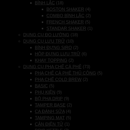
BÌNH LẮC
(18)
BOSTON SHAKER
(4)
COMBO BÌNH LẮC
(2)
FRENCH SHAKER
(5)
STANDAR SHAKER
(1)
DỤNG CỤ ĐO LƯỜNG
(18)
DỤNG CỤ LƯU TRỮ
(10)
BÌNH ĐỰNG SIRO
(2)
HỘP ĐỰNG LƯU TRỮ
(6)
KHAY TOPPING
(2)
DỤNG CỤ PHA CHẾ CÀ PHÊ
(73)
PHA CHẾ CÀ PHÊ THỦ CÔNG
(5)
PHA CHẾ COLD BREW
(2)
BASIC
(5)
PHỤ KIỆN
(9)
BỘ PHA DRIP
(9)
TAMPER BASE
(2)
CA ĐÁNH SỮA
(4)
TAMPING MAT
(5)
CÂN ĐIỆN TỬ
(1)