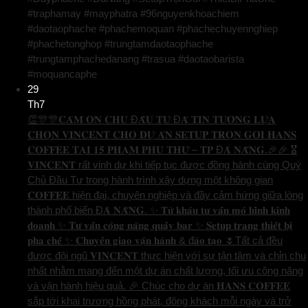
#traphamay #mayphatra #96nguyenkhoachiem
#daotaophache #phachemoquan #phachechuyennghiep
#phachetonghop #trungtamdaotaophache
#trungtamphachedanang #trasua #daotaobarista
#moquancaphe
29
Th7
👏🎊🎊𝐂𝐀̉𝐌 𝐎̛𝐍 𝐂𝐇𝐔̉ Đ𝐀̂̀𝐔 𝐓𝐔̛ Đ𝐀̃ 𝐓𝐈𝐍 𝐓𝐔̛𝐎̛̉𝐍𝐆 𝐋𝐔̛̣𝐀
𝐂𝐇𝐎̣𝐍 𝐕𝐈𝐍𝐂𝐄𝐍𝐓 𝐂𝐇𝐎 𝐃𝐔̛̣ 𝐀́𝐍 𝐒𝐄𝐓𝐔𝐏 𝐓𝐑𝐎̣𝐍 𝐆𝐎́𝐈 𝐇𝐀𝐍𝐒
𝐂𝐎𝐅𝐅𝐄𝐄 𝐓𝐀̣𝐈 𝟏𝟓 𝐏𝐇𝐀̣𝐌 𝐏𝐇𝐔́ 𝐓𝐇𝐔̛́ – 𝐓𝐏 Đ𝐀̀ 𝐍𝐀̆̃𝐍𝐆.🎉🎉 🎖️
𝐕𝐈𝐍𝐂𝐄𝐍𝐓 rất vinh dự khi tiếp tục được đồng hành cùng Quý
Chủ Đầu Tư trong hành trình xây dựng một không gian
𝐂𝐎𝐅𝐅𝐄𝐄 hiện đại, chuyên nghiệp và đầy cảm hứng giữa lòng
thành phố biển Đ𝐀̀ 𝐍𝐀̆̃𝐍𝐆. ✨ 𝐓𝐮̛̀ 𝐤𝐡𝐚̂𝐮 𝐭𝐮̛ 𝐯𝐚̂́𝐧 𝐦𝐨̂ 𝐡𝐢̀𝐧𝐡 𝐤𝐢𝐧𝐡
𝐝𝐨𝐚𝐧𝐡 ✨ 𝐓𝐮̛ 𝐯𝐚̂́𝐧 𝐜𝐨̂𝐧𝐠 𝐧𝐚̆𝐧𝐠 𝐪𝐮𝐚̂̀𝐲 𝐛𝐚𝐫 ✨ 𝐒𝐞𝐭𝐮𝐩 𝐭𝐫𝐚𝐧𝐠 𝐭𝐡𝐢𝐞̂́𝐭 𝐛𝐢̣
𝐩𝐡𝐚 𝐜𝐡𝐞̂́ ✨ 𝐂𝐡𝐮𝐲𝐞̂̉𝐧 𝐠𝐢𝐚𝐨 𝐯𝐚̣̂𝐧 𝐡𝐚̀𝐧𝐡 & đ𝐚̀𝐨 𝐭𝐚̣𝐨 🌷Tất cả đều
được đội ngũ 𝐕𝐈𝐍𝐂𝐄𝐍𝐓 thực hiện với sự tận tâm và chỉn chu
nhất nhằm mang đến một dự án chất lượng, tối ưu công năng
và vận hành hiệu quả. 🎉 Chúc cho dự án 𝐇𝐀𝐍𝐒 𝐂𝐎𝐅𝐅𝐄𝐄
sắp tới khai trương hồng phát, đông khách mỗi ngày và trở