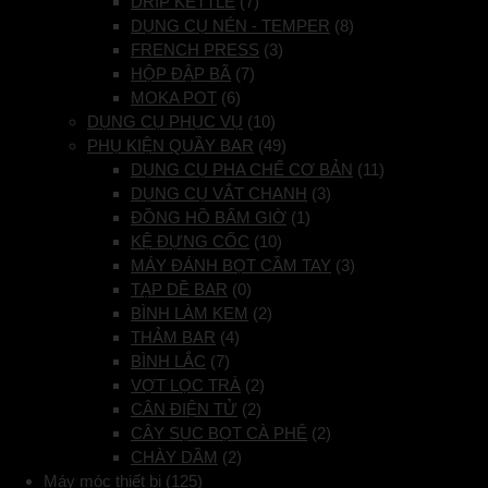
DRIP KETTLE
(7)
DỤNG CỤ NÉN - TEMPER
(8)
FRENCH PRESS
(3)
HỘP ĐẬP BÃ
(7)
MOKA POT
(6)
DỤNG CỤ PHỤC VỤ
(10)
PHỤ KIỆN QUẦY BAR
(49)
DỤNG CỤ PHA CHẾ CƠ BẢN
(11)
DỤNG CỤ VẮT CHANH
(3)
ĐỒNG HỒ BẤM GIỜ
(1)
KỆ ĐỰNG CỐC
(10)
MÁY ĐÁNH BỌT CẦM TAY
(3)
TẠP DỀ BAR
(0)
BÌNH LÀM KEM
(2)
THẢM BAR
(4)
BÌNH LẮC
(7)
VỢT LỌC TRÀ
(2)
CÂN ĐIỆN TỬ
(2)
CÂY SỤC BỌT CÀ PHÊ
(2)
CHÀY DẦM
(2)
Máy móc thiết bị
(125)