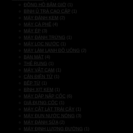
ĐỒNG HỒ BẤM GIỜ
(1)
BÌNH Ủ TRÀ CAO CẤP
(1)
MÁY ĐÁNH KEM
(2)
MÁY CÀ PHÊ
(4)
MÁY ÉP
(3)
MÁY ĐÁNH TRỨNG
(1)
MÁY LỌC NƯỚC
(1)
MÁY LÀM LẠNH ĐỒ UỐNG
(2)
BÀN MÁT
(4)
THẺ RUNG
(1)
MÁY VẮT CAM
(1)
CÂN ĐIỆN TỬ
(1)
BẾP TỪ
(1)
BÌNH XỊT KEM
(1)
MÁY DẬP NẮP CỐC
(6)
GIÁ ĐỰNG CỐC
(1)
MÁY CẮT LÁT TRÁI CÂY
(1)
MÁY ĐUN NƯỚC NÓNG
(3)
MÁY ĐÁNH SỮA
(2)
MÁY ĐỊNH LƯỢNG ĐƯỜNG
(1)