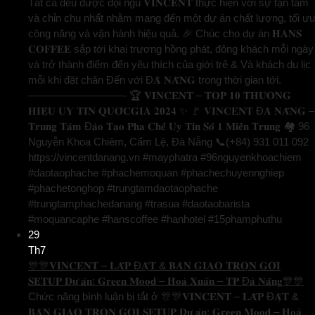
Tất cả đều được đội ngũ 𝐕𝐈𝐍𝐂𝐄𝐍𝐓 thực hiện với sự tận tâm
và chỉn chu nhất nhằm mang đến một dự án chất lượng, tối ưu
công năng và vận hành hiệu quả. 🎉 Chúc cho dự án 𝐇𝐀𝐍𝐒
𝐂𝐎𝐅𝐅𝐄𝐄 sắp tới khai trương hồng phát, đông khách mỗi ngày
và trở thành điểm đến yêu thích của giới trẻ & Và khách du lịc
mỗi khi đặt chân Đến với Đ𝐀̀ 𝐍𝐀̆̃𝐍𝐆 trong thời gian tới.
—————————- 🏆 𝐕𝐈𝐍𝐂𝐄𝐍𝐓 – 𝐓𝐎𝐏 𝟏𝟎 𝐓𝐇𝐔̛𝐎̛𝐍𝐆
𝐇𝐈𝐄̣̂𝐔 𝐔𝐘 𝐓𝐈́𝐍 𝐐𝐔𝐎̂́𝐂𝐆𝐈𝐀 𝟐𝟎𝟐𝟒 ✨ 🚩 𝐕𝐈𝐍𝐂𝐄𝐍𝐓 Đ𝐀̀ 𝐍𝐀̆̃𝐍𝐆 –
𝐓𝐫𝐮𝐧𝐠 𝐓𝐚̂𝐦 Đ𝐚̀𝐨 𝐓𝐚̣𝐨 𝐏𝐡𝐚 𝐂𝐡𝐞̂́ 𝐔𝐲 𝐓𝐢́𝐧 𝐒𝐨̂́ 𝟏 𝐌𝐢𝐞̂̀𝐧 𝐓𝐫𝐮𝐧𝐠 🏘️ 96
Nguyễn Khoa Chiêm, Cẩm Lệ, Đà Nẵng 📞(+84) 931 011 092
https://vincentdanang.vn #mayphatra #96nguyenkhoachiem
#daotaophache #phachemoquan #phachechuyennghiep
#phachetonghop #trungtamdaotaophache
#trungtamphachedanang #trasua #daotaobarista
#moquancaphe #hanscoffee #hanhotel #15phamphuthu
29
Th7
🎊🎊𝐕𝐈𝐍𝐂𝐄𝐍𝐓 – 𝐋𝐀̆́𝐏 Đ𝐀̣̆𝐓 & 𝐁𝐀̀𝐍 𝐆𝐈𝐀𝐎 𝐓𝐑𝐎̣𝐍 𝐆𝐎́𝐈
𝐒𝐄𝐓𝐔𝐏 𝐃𝐮̛̣ 𝐚́𝐧: 𝐆𝐫𝐞𝐞𝐧 𝐌𝐨𝐨𝐝 – 𝐇𝐨𝐚̀ 𝐗𝐮𝐚̂𝐧 – 𝐓𝐏 Đ𝐚̀ 𝐍𝐚̆̃𝐧𝐠🎊🎊
Chức năng bình luận bị tắt
ở 🎊🎊𝐕𝐈𝐍𝐂𝐄𝐍𝐓 – 𝐋𝐀̆́𝐏 Đ𝐀̣̆𝐓 &
𝐁𝐀̀𝐍 𝐆𝐈𝐀𝐎 𝐓𝐑𝐎̣𝐍 𝐆𝐎́𝐈 𝐒𝐄𝐓𝐔𝐏 𝐃𝐮̛̣ 𝐚́𝐧: 𝐆𝐫𝐞𝐞𝐧 𝐌𝐨𝐨𝐝 – 𝐇𝐨𝐚̀