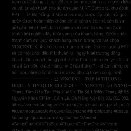
trọn gói hệ thống trang thiết bị, máy móc, dụng cụ, nguyên liệu
và vật tư vận hành cho dự án quán MINT Coffee tại khu đô thị
FPT – TP. Đà Nẵng. 🌷Mỗi chiếc máy được lắp đặt, mỗi góc
quầy được hoàn thiện không chỉ là công việc, mà còn là sự
gửi gắm tâm huyết, kinh nghiệm và niềm tin vào một hành
trình khởi nghiệp đầy khát vọng của khách hàng. 💞Xin chân
thành cảm ơn Quý khách hàng đã tin tưởng và lựa chọn
𝐕𝐈𝐍𝐂𝐄𝐍𝐓. Kính chúc cho dự án mới Mint Coffee tại khu FPT
sẽ có một khởi đầu thật thuận lợi, ngày khai trương đông
khách, kinh doanh hồng phát và trở thành điểm đến yêu thích
của thật nhiều khách hàng. 🍀 Chào tháng 7 – chào những cơ
hội mới, những hành trình mới và những thành công mới!
—————————- 🏆 𝐕𝐈𝐍𝐂𝐄𝐍𝐓 – 𝐓𝐎𝐏 𝟏𝟎 𝐓𝐇𝐔̛𝐎̛𝐍𝐆
𝐇𝐈𝐄̣̂𝐔 𝐔𝐘 𝐓𝐈́𝐍 𝐐𝐔𝐎̂́𝐂𝐆𝐈𝐀 𝟐𝟎𝟐𝟒 ✨ 🚩 𝐕𝐈𝐍𝐂𝐄𝐍𝐓 Đ𝐀̀ 𝐍𝐀̆̃𝐍𝐆 –
𝐓𝐫𝐮𝐧𝐠 𝐓𝐚̂𝐦 Đ𝐚̀𝐨 𝐓𝐚̣𝐨 𝐏𝐡𝐚 𝐂𝐡𝐞̂́ 𝐔𝐲 𝐓𝐢́𝐧 𝐒𝐨̂́ 𝟏 𝐌𝐢𝐞̂̀𝐧 𝐓𝐫𝐮𝐧𝐠 🏘️ 96
Nguyễn Khoa Chiêm, Cẩm Lệ, Đà Nẵng 📞(+84) 931 011 092
https://vincentdanang.vn #Vincent #Vincentdanang #setupcafe
#tuvanmoquancafe #nguyenlieuphache #thietbicaphe #trasua
#danang #quancafedanang #coffee #Vincent
#SetupQuanCafeTraSua #ChuyenGiaPhaChe #Vincent
#Dayphache #ĐàNẵng #SetupTrọnGói #ThiếtBịPhaChế