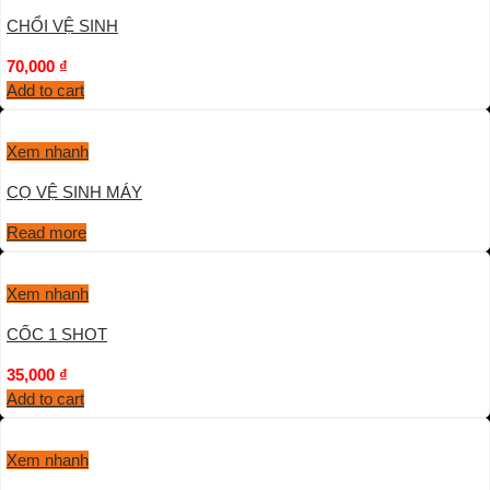
CHỔI VỆ SINH
70,000
₫
Add to cart
Xem nhanh
CỌ VỆ SINH MÁY
Read more
Xem nhanh
CỐC 1 SHOT
35,000
₫
Add to cart
Xem nhanh