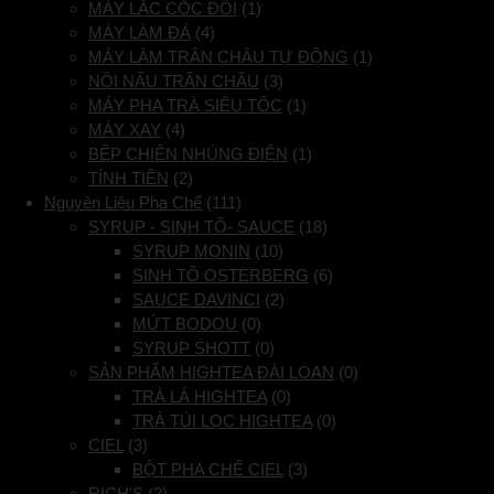
MÁY LẮC CỐC ĐÔI
(1)
MÁY LÀM ĐÁ
(4)
MÁY LÀM TRÂN CHÂU TỰ ĐỘNG
(1)
NỒI NẤU TRÂN CHÂU
(3)
MÁY PHA TRÀ SIÊU TỐC
(1)
MÁY XAY
(4)
BẾP CHIÊN NHÚNG ĐIỆN
(1)
TÍNH TIỀN
(2)
Nguyên Liệu Pha Chế
(111)
SYRUP - SINH TỐ- SAUCE
(18)
SYRUP MONIN
(10)
SINH TỐ OSTERBERG
(6)
SAUCE DAVINCI
(2)
MỨT BODOU
(0)
SYRUP SHOTT
(0)
SẢN PHẨM HIGHTEA ĐÀI LOAN
(0)
TRÀ LÁ HIGHTEA
(0)
TRÀ TÚI LỌC HIGHTEA
(0)
CIEL
(3)
BỘT PHA CHẾ CIEL
(3)
RICH'S
(2)