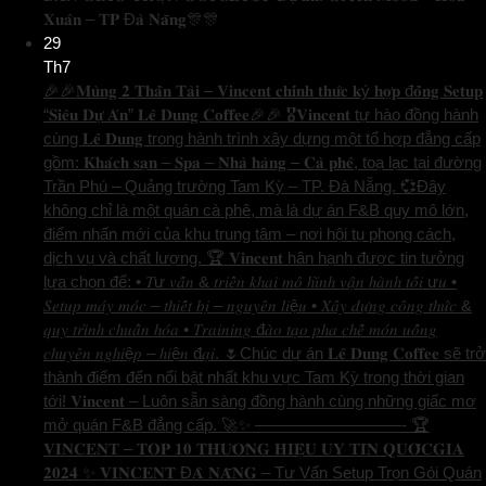
𝐗𝐮𝐚̂𝐧 – 𝐓𝐏 Đ𝐚̀ 𝐍𝐚̆̃𝐧𝐠🎊🎊
29
Th7
🎉🎉𝐌𝐮̀𝐧𝐠 𝟐 𝐓𝐡𝐚̂̀𝐧 𝐓𝐚̀𝐢 – 𝐕𝐢𝐧𝐜𝐞𝐧𝐭 𝐜𝐡𝐢́𝐧𝐡 𝐭𝐡𝐮̛́𝐜 𝐤ý 𝐡𝐨̛̣𝐩 đ𝐨̂̀𝐧𝐠 𝐒𝐞𝐭𝐮𝐩
“𝐒𝐢𝐞̂𝐮 𝐃𝐮̛̣ 𝐀́𝐧” 𝐋𝐞̂ 𝐃𝐮𝐧𝐠 𝐂𝐨𝐟𝐟𝐞𝐞🎉🎉 🎖️𝐕𝐢𝐧𝐜𝐞𝐧𝐭 tự hào đồng hành
cùng 𝐋𝐞̂ 𝐃𝐮𝐧𝐠 trong hành trình xây dựng một tổ hợp đẳng cấp
gồm: 𝐊𝐡𝐚́𝐜𝐡 𝐬𝐚̣𝐧 – 𝐒𝐩𝐚 – 𝐍𝐡𝐚̀ 𝐡𝐚̀𝐧𝐠 – 𝐂𝐚̀ 𝐩𝐡𝐞̂, toạ lạc tại đường
Trần Phú – Quảng trường Tam Kỳ – TP. Đà Nẵng. 💞Đây
không chỉ là một quán cà phê, mà là dự án F&B quy mô lớn,
điểm nhấn mới của khu trung tâm – nơi hội tụ phong cách,
dịch vụ và chất lượng. 🏆 𝐕𝐢𝐧𝐜𝐞𝐧𝐭 hân hạnh được tin tưởng
lựa chọn để: • 𝑇ư 𝑣𝑎̂́𝑛 & 𝑡𝑟𝑖𝑒̂̉𝑛 𝑘ℎ𝑎𝑖 𝑚𝑜̂ ℎ𝑖̀𝑛ℎ 𝑣𝑎̣̂𝑛 ℎ𝑎̀𝑛ℎ 𝑡𝑜̂́𝑖 ư𝑢 •
𝑆𝑒𝑡𝑢𝑝 𝑚𝑎́𝑦 𝑚𝑜́𝑐 – 𝑡ℎ𝑖𝑒̂́𝑡 𝑏𝑖̣ – 𝑛𝑔𝑢𝑦𝑒̂𝑛 𝑙𝑖ệ𝑢 • 𝑋𝑎̂𝑦 𝑑𝑢̛̣𝑛𝑔 𝑐𝑜̂𝑛𝑔 𝑡ℎ𝑢̛́𝑐 &
𝑞𝑢𝑦 𝑡𝑟𝑖̀𝑛ℎ 𝑐ℎ𝑢𝑎̂̉𝑛 ℎ𝑜́𝑎 • 𝑇𝑟𝑎𝑖𝑛𝑖𝑛𝑔 đ𝑎̀𝑜 𝑡𝑎̣𝑜 𝑝ℎ𝑎 𝑐ℎ𝑒̂́ 𝑚𝑜́𝑛 𝑢𝑜̂́𝑛𝑔
𝑐ℎ𝑢𝑦𝑒̂𝑛 𝑛𝑔ℎ𝑖ệ𝑝 – ℎ𝑖ệ𝑛 đ𝑎̣𝑖. 🌷Chúc dự án 𝐋𝐞̂ 𝐃𝐮𝐧𝐠 𝐂𝐨𝐟𝐟𝐞𝐞 sẽ trở
thành điểm đến nổi bật nhất khu vực Tam Kỳ trong thời gian
tới! 𝐕𝐢𝐧𝐜𝐞𝐧𝐭 – Luôn sẵn sàng đồng hành cùng những giấc mơ
mở quán F&B đẳng cấp. 🚀✨ —————————- 🏆
𝐕𝐈𝐍𝐂𝐄𝐍𝐓 – 𝐓𝐎𝐏 𝟏𝟎 𝐓𝐇𝐔̛𝐎̛𝐍𝐆 𝐇𝐈𝐄̣̂𝐔 𝐔𝐘 𝐓𝐈́𝐍 𝐐𝐔𝐎̂́𝐂𝐆𝐈𝐀
𝟐𝟎𝟐𝟒 ✨ 𝐕𝐈𝐍𝐂𝐄𝐍𝐓 Đ𝐀̀ 𝐍𝐀̆̃𝐍𝐆 – Tư Vấn Setup Trọn Gói Quán