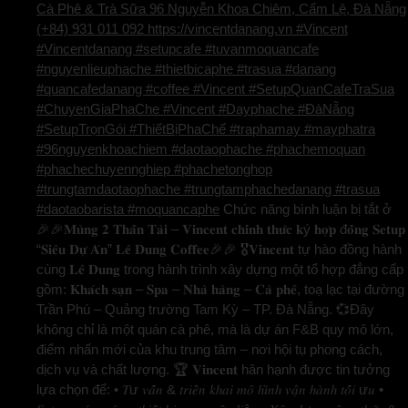
Cà Phê & Trà Sữa 96 Nguyễn Khoa Chiêm, Cẩm Lệ, Đà Nẵng
(+84) 931 011 092 https://vincentdanang.vn #Vincent
#Vincentdanang #setupcafe #tuvanmoquancafe
#nguyenlieuphache #thietbicaphe #trasua #danang
#quancafedanang #coffee #Vincent #SetupQuanCafeTraSua
#ChuyenGiaPhaChe #Vincent #Dayphache #ĐàNẵng
#SetupTrọnGói #ThiếtBịPhaChế #traphamay #mayphatra
#96nguyenkhoachiem #daotaophache #phachemoquan
#phachechuyennghiep #phachetonghop
#trungtamdaotaophache #trungtamphachedanang #trasua
#daotaobarista #moquancaphe
Chức năng bình luận bị tắt
ở
🎉🎉𝐌𝐮̀𝐧𝐠 𝟐 𝐓𝐡𝐚̂̀𝐧 𝐓𝐚̀𝐢 – 𝐕𝐢𝐧𝐜𝐞𝐧𝐭 𝐜𝐡𝐢́𝐧𝐡 𝐭𝐡𝐮̛́𝐜 𝐤ý 𝐡𝐨̛̣𝐩 đ𝐨̂̀𝐧𝐠 𝐒𝐞𝐭𝐮𝐩
“𝐒𝐢𝐞̂𝐮 𝐃𝐮̛̣ 𝐀́𝐧” 𝐋𝐞̂ 𝐃𝐮𝐧𝐠 𝐂𝐨𝐟𝐟𝐞𝐞🎉🎉 🎖️𝐕𝐢𝐧𝐜𝐞𝐧𝐭 tự hào đồng hành
cùng 𝐋𝐞̂ 𝐃𝐮𝐧𝐠 trong hành trình xây dựng một tổ hợp đẳng cấp
gồm: 𝐊𝐡𝐚́𝐜𝐡 𝐬𝐚̣𝐧 – 𝐒𝐩𝐚 – 𝐍𝐡𝐚̀ 𝐡𝐚̀𝐧𝐠 – 𝐂𝐚̀ 𝐩𝐡𝐞̂, toạ lạc tại đường
Trần Phú – Quảng trường Tam Kỳ – TP. Đà Nẵng. 💞Đây
không chỉ là một quán cà phê, mà là dự án F&B quy mô lớn,
điểm nhấn mới của khu trung tâm – nơi hội tụ phong cách,
dịch vụ và chất lượng. 🏆 𝐕𝐢𝐧𝐜𝐞𝐧𝐭 hân hạnh được tin tưởng
lựa chọn để: • 𝑇ư 𝑣𝑎̂́𝑛 & 𝑡𝑟𝑖𝑒̂̉𝑛 𝑘ℎ𝑎𝑖 𝑚𝑜̂ ℎ𝑖̀𝑛ℎ 𝑣𝑎̣̂𝑛 ℎ𝑎̀𝑛ℎ 𝑡𝑜̂́𝑖 ư𝑢 •