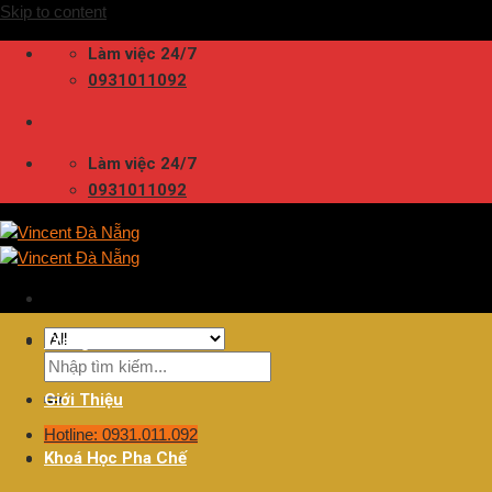
Skip to content
Làm việc 24/7
0931011092
Làm việc 24/7
0931011092
Trang Chủ
Giới Thiệu
Hotline: 0931.011.092
Khoá Học Pha Chế