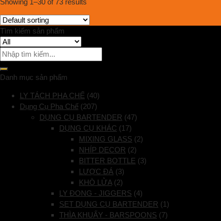
Showing 1–30 of 73 results
Tìm kiếm sản phẩm
Danh mục sản phẩm
LY TÁCH PHA CHẾ
(40)
Dụng Cụ Pha Chế
(207)
DỤNG CỤ BARTENDER
(47)
DỤNG CỤ KHÁC
(17)
MIXING GLASS
(2)
NHÍP DECOR
(2)
BITTER BOTTLE
(3)
LƯỢC ĐÁ
(3)
KHÒ LỬA
(2)
LY ĐONG - JIGGERS
(4)
SET DỤNG CỤ BARTENDER
(1)
THÌA KHUẤY - BARSPOONS
(7)