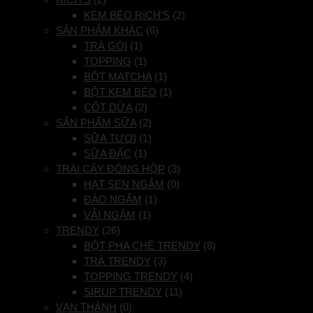
KEM BÉO RICH'S
(2)
SẢN PHẨM KHÁC
(6)
TRÀ GÓI
(1)
TOPPING
(1)
BỘT MATCHA
(1)
BỘT KEM BÉO
(1)
CỐT DỪA
(2)
SẢN PHẨM SỮA
(2)
SỮA TƯƠI
(1)
SỮA ĐẶC
(1)
TRÁI CÂY ĐÓNG HỘP
(3)
HẠT SEN NGÂM
(0)
ĐÀO NGÂM
(1)
VẢI NGÂM
(1)
TRENDY
(26)
BỘT PHA CHẾ TRENDY
(8)
TRÀ TRENDY
(3)
TOPPING TRENDY
(4)
SIRUP TRENDY
(11)
VẠN THÀNH
(0)