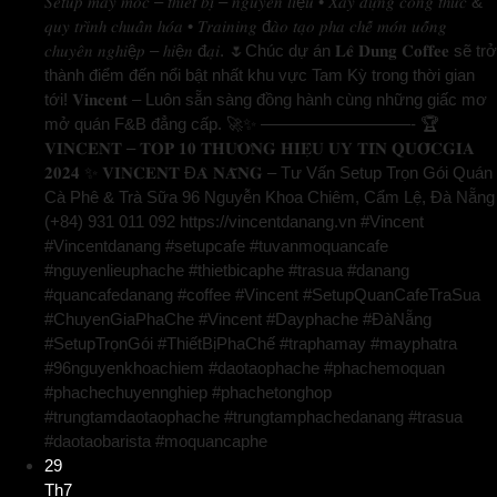
𝑆𝑒𝑡𝑢𝑝 𝑚𝑎́𝑦 𝑚𝑜́𝑐 – 𝑡ℎ𝑖𝑒̂́𝑡 𝑏𝑖̣ – 𝑛𝑔𝑢𝑦𝑒̂𝑛 𝑙𝑖ệ𝑢 • 𝑋𝑎̂𝑦 𝑑𝑢̛̣𝑛𝑔 𝑐𝑜̂𝑛𝑔 𝑡ℎ𝑢̛́𝑐 &
𝑞𝑢𝑦 𝑡𝑟𝑖̀𝑛ℎ 𝑐ℎ𝑢𝑎̂̉𝑛 ℎ𝑜́𝑎 • 𝑇𝑟𝑎𝑖𝑛𝑖𝑛𝑔 đ𝑎̀𝑜 𝑡𝑎̣𝑜 𝑝ℎ𝑎 𝑐ℎ𝑒̂́ 𝑚𝑜́𝑛 𝑢𝑜̂́𝑛𝑔
𝑐ℎ𝑢𝑦𝑒̂𝑛 𝑛𝑔ℎ𝑖ệ𝑝 – ℎ𝑖ệ𝑛 đ𝑎̣𝑖. 🌷Chúc dự án 𝐋𝐞̂ 𝐃𝐮𝐧𝐠 𝐂𝐨𝐟𝐟𝐞𝐞 sẽ trở
thành điểm đến nổi bật nhất khu vực Tam Kỳ trong thời gian
tới! 𝐕𝐢𝐧𝐜𝐞𝐧𝐭 – Luôn sẵn sàng đồng hành cùng những giấc mơ
mở quán F&B đẳng cấp. 🚀✨ —————————- 🏆
𝐕𝐈𝐍𝐂𝐄𝐍𝐓 – 𝐓𝐎𝐏 𝟏𝟎 𝐓𝐇𝐔̛𝐎̛𝐍𝐆 𝐇𝐈𝐄̣̂𝐔 𝐔𝐘 𝐓𝐈́𝐍 𝐐𝐔𝐎̂́𝐂𝐆𝐈𝐀
𝟐𝟎𝟐𝟒 ✨ 𝐕𝐈𝐍𝐂𝐄𝐍𝐓 Đ𝐀̀ 𝐍𝐀̆̃𝐍𝐆 – Tư Vấn Setup Trọn Gói Quán
Cà Phê & Trà Sữa 96 Nguyễn Khoa Chiêm, Cẩm Lệ, Đà Nẵng
(+84) 931 011 092 https://vincentdanang.vn #Vincent
#Vincentdanang #setupcafe #tuvanmoquancafe
#nguyenlieuphache #thietbicaphe #trasua #danang
#quancafedanang #coffee #Vincent #SetupQuanCafeTraSua
#ChuyenGiaPhaChe #Vincent #Dayphache #ĐàNẵng
#SetupTrọnGói #ThiếtBịPhaChế #traphamay #mayphatra
#96nguyenkhoachiem #daotaophache #phachemoquan
#phachechuyennghiep #phachetonghop
#trungtamdaotaophache #trungtamphachedanang #trasua
#daotaobarista #moquancaphe
29
Th7