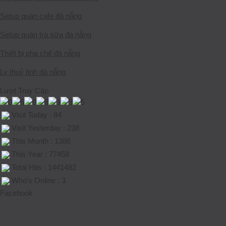
Setup quán cafe đà nẵng
Setup quán trà sữa đà nẵng
Thiết bị pha chế đà nẵng
Ly thuỷ tinh đà nẵng
Lượt Truy Cập
Visit Today : 84
Visit Yesterday : 238
This Month : 1386
This Year : 77458
Total Hits : 1441482
Who's Online : 3
Facebook