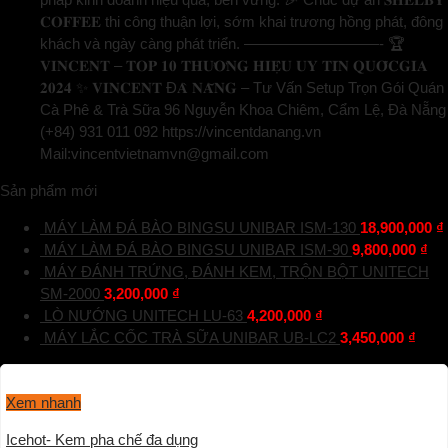
𝐂𝐎𝐅𝐅𝐄𝐄 thi công thuận lợi, sớm khai trương hồng phát, đông
khách và ngày càng phát triển. —————————- 🏆
𝐕𝐈𝐍𝐂𝐄𝐍𝐓 – 𝐓𝐎𝐏 𝟏𝟎 𝐓𝐇𝐔̛𝐎̛𝐍𝐆 𝐇𝐈𝐄̣̂𝐔 𝐔𝐘 𝐓𝐈́𝐍 𝐐𝐔𝐎̂́𝐂𝐆𝐈𝐀
𝟐𝟎𝟐𝟒 ✨ 𝐕𝐈𝐍𝐂𝐄𝐍𝐓 Đ𝐀̀ 𝐍𝐀̆̃𝐍𝐆 – Tư Vấn Setup Trọn Gói Quán
Cà Phê & Trà Sữa 96 Nguyễn Khoa Chiêm, Cẩm Lệ, Đà Nẵng
(+84) 931 011 092 https://vincentdanang.vn
Mail:vincentvietnamvn@gmail.com
Sản phẩm mới
MÁY LÀM ĐÁ BÀO BINGSU UNIBAR ISM-130
18,900,000
₫
MÁY LÀM ĐÁ BÀO BINGSU UNIBAR ISM-90
9,800,000
₫
MÁY ĐÁNH TRỨNG, ĐÁNH KEM, TRỘN BỘT UNITECH
SM-2000
3,200,000
₫
LÒ NƯỚNG UNITECH LU-63
4,200,000
₫
MÁY LẮC CỐC TRÀ SỮA UNIBAR UB-LC2
3,450,000
₫
Xem nhanh
Icehot- Kem pha chế đa dụng