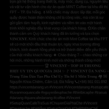
trọn gói hệ thống trang thiết bị, máy móc, dụng cụ, nguyên liệu
và vật tư vận hành cho dự án quán MINT Coffee tại khu đô thị
FPT – TP. Đà Nẵng. 🌷Mỗi chiếc máy được lắp đặt, mỗi góc
quầy được hoàn thiện không chỉ là công việc, mà còn là sự
gửi gắm tâm huyết, kinh nghiệm và niềm tin vào một hành
trình khởi nghiệp đầy khát vọng của khách hàng. 💞Xin chân
thành cảm ơn Quý khách hàng đã tin tưởng và lựa chọn
𝐕𝐈𝐍𝐂𝐄𝐍𝐓. Kính chúc cho dự án mới Mint Coffee tại khu FPT
sẽ có một khởi đầu thật thuận lợi, ngày khai trương đông
khách, kinh doanh hồng phát và trở thành điểm đến yêu thích
của thật nhiều khách hàng. 🍀 Chào tháng 7 – chào những cơ
hội mới, những hành trình mới và những thành công mới!
—————————- 🏆 𝐕𝐈𝐍𝐂𝐄𝐍𝐓 – 𝐓𝐎𝐏 𝟏𝟎 𝐓𝐇𝐔̛𝐎̛𝐍𝐆
𝐇𝐈𝐄̣̂𝐔 𝐔𝐘 𝐓𝐈́𝐍 𝐐𝐔𝐎̂́𝐂𝐆𝐈𝐀 𝟐𝟎𝟐𝟒 ✨ 🚩 𝐕𝐈𝐍𝐂𝐄𝐍𝐓 Đ𝐀̀ 𝐍𝐀̆̃𝐍𝐆 –
𝐓𝐫𝐮𝐧𝐠 𝐓𝐚̂𝐦 Đ𝐚̀𝐨 𝐓𝐚̣𝐨 𝐏𝐡𝐚 𝐂𝐡𝐞̂́ 𝐔𝐲 𝐓𝐢́𝐧 𝐒𝐨̂́ 𝟏 𝐌𝐢𝐞̂̀𝐧 𝐓𝐫𝐮𝐧𝐠 🏘️ 96
Nguyễn Khoa Chiêm, Cẩm Lệ, Đà Nẵng 📞(+84) 931 011 092
https://vincentdanang.vn #Vincent #Vincentdanang #setupcafe
#tuvanmoquancafe #nguyenlieuphache #thietbicaphe #trasua
#danang #quancafedanang #coffee #Vincent
#SetupQuanCafeTraSua #ChuyenGiaPhaChe #Vincent
#Dayphache #ĐàNẵng #SetupTrọnGói #ThiếtBịPhaChế