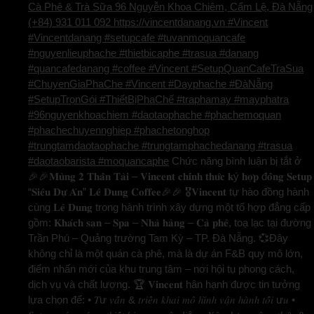
Cà Phê & Trà Sữa 96 Nguyễn Khoa Chiêm, Cẩm Lệ, Đà Nẵng
(+84) 931 011 092 https://vincentdanang.vn #Vincent
#Vincentdanang #setupcafe #tuvanmoquancafe
#nguyenlieuphache #thietbicaphe #trasua #danang
#quancafedanang #coffee #Vincent #SetupQuanCafeTraSua
#ChuyenGiaPhaChe #Vincent #Dayphache #ĐàNẵng
#SetupTrọnGói #ThiếtBịPhaChế #traphamay #mayphatra
#96nguyenkhoachiem #daotaophache #phachemoquan
#phachechuyennghiep #phachetonghop
#trungtamdaotaophache #trungtamphachedanang #trasua
#daotaobarista #moquancaphe
Chức năng bình luận bị tắt
ở
🎉🎉𝐌𝐮̀𝐧𝐠 𝟐 𝐓𝐡𝐚̂̀𝐧 𝐓𝐚̀𝐢 – 𝐕𝐢𝐧𝐜𝐞𝐧𝐭 𝐜𝐡𝐢́𝐧𝐡 𝐭𝐡𝐮̛́𝐜 𝐤ý 𝐡𝐨̛̣𝐩 đ𝐨̂̀𝐧𝐠 𝐒𝐞𝐭𝐮𝐩
“𝐒𝐢𝐞̂𝐮 𝐃𝐮̛̣ 𝐀́𝐧” 𝐋𝐞̂ 𝐃𝐮𝐧𝐠 𝐂𝐨𝐟𝐟𝐞𝐞🎉🎉 🎖️𝐕𝐢𝐧𝐜𝐞𝐧𝐭 tự hào đồng hành
cùng 𝐋𝐞̂ 𝐃𝐮𝐧𝐠 trong hành trình xây dựng một tổ hợp đẳng cấp
gồm: 𝐊𝐡𝐚́𝐜𝐡 𝐬𝐚̣𝐧 – 𝐒𝐩𝐚 – 𝐍𝐡𝐚̀ 𝐡𝐚̀𝐧𝐠 – 𝐂𝐚̀ 𝐩𝐡𝐞̂, toạ lạc tại đường
Trần Phú – Quảng trường Tam Kỳ – TP. Đà Nẵng. 💞Đây
không chỉ là một quán cà phê, mà là dự án F&B quy mô lớn,
điểm nhấn mới của khu trung tâm – nơi hội tụ phong cách,
dịch vụ và chất lượng. 🏆 𝐕𝐢𝐧𝐜𝐞𝐧𝐭 hân hạnh được tin tưởng
lựa chọn để: • 𝑇ư 𝑣𝑎̂́𝑛 & 𝑡𝑟𝑖𝑒̂̉𝑛 𝑘ℎ𝑎𝑖 𝑚𝑜̂ ℎ𝑖̀𝑛ℎ 𝑣𝑎̣̂𝑛 ℎ𝑎̀𝑛ℎ 𝑡𝑜̂́𝑖 ư𝑢 •