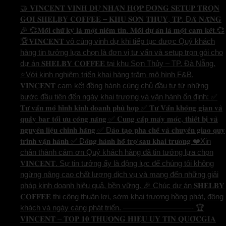
🤝 𝐕𝐈𝐍𝐂𝐄𝐍𝐓 𝐕𝐈𝐍𝐇 𝐃𝐔̛̣ 𝐍𝐇𝐀̣̂𝐍 𝐇𝐎̛̣𝐏 Đ𝐎̂̀𝐍𝐆 𝐒𝐄𝐓𝐔𝐏 𝐓𝐑𝐎̣𝐍
𝐆𝐎́𝐈 𝐒𝐇𝐄𝐋𝐁𝐘 𝐂𝐎𝐅𝐅𝐄𝐄 – 𝐊𝐇𝐔 𝐒𝐎̛𝐍 𝐓𝐇𝐔̉𝐘, 𝐓𝐏. Đ𝐀̀ 𝐍𝐀̆̃𝐍𝐆
🎉 💞𝐌𝐨̂̃𝐢 𝐜𝐡𝐮̛̃ 𝐤𝐲́ 𝐥𝐚̀ 𝐦𝐨̣̂𝐭 𝐧𝐢𝐞̂̀𝐦 𝐭𝐢𝐧. 𝐌𝐨̂̃𝐢 𝐝𝐮̛̣ 𝐚́𝐧 𝐥𝐚̀ 𝐦𝐨̣̂𝐭 𝐜𝐚𝐦 𝐤𝐞̂́𝐭.💞
🏆𝐕𝐈𝐍𝐂𝐄𝐍𝐓 vô cùng vinh dự khi tiếp tục được Quý khách
hàng tin tưởng lựa chọn là đơn vị tư vấn và setup trọn gói cho
dự án 𝐒𝐇𝐄𝐋𝐁𝐘 𝐂𝐎𝐅𝐅𝐄𝐄 tại khu Sơn Thủy – TP. Đà Nẵng.
⭐️Với kinh nghiệm triển khai hàng trăm mô hình F&B,
𝐕𝐈𝐍𝐂𝐄𝐍𝐓 cam kết đồng hành cùng chủ đầu tư từ những
bước đầu tiên đến ngày khai trương và vận hành ổn định: ✅
𝐓𝐮̛ 𝐯𝐚̂́𝐧 𝐦𝐨̂ 𝐡𝐢̀𝐧𝐡 𝐤𝐢𝐧𝐡 𝐝𝐨𝐚𝐧𝐡 𝐩𝐡𝐮̀ 𝐡𝐨̛̣𝐩 ✅ 𝐓𝐮̛ 𝐕𝐚̂́𝐧 𝐤𝐡𝐨̂𝐧𝐠 𝐠𝐢𝐚𝐧 𝐯𝐚̀
𝐪𝐮𝐚̂̀𝐲 𝐛𝐚𝐫 𝐭𝐨̂́𝐢 𝐮̛𝐮 𝐜𝐨̂𝐧𝐠 𝐧𝐚̆𝐧𝐠 ✅ 𝐂𝐮𝐧𝐠 𝐜𝐚̂́𝐩 𝐦𝐚́𝐲 𝐦𝐨́𝐜, 𝐭𝐡𝐢𝐞̂́𝐭 𝐛𝐢̣ 𝐯𝐚̀
𝐧𝐠𝐮𝐲𝐞̂𝐧 𝐥𝐢𝐞̣̂𝐮 𝐜𝐡𝐢́𝐧𝐡 𝐡𝐚̃𝐧𝐠 ✅ Đ𝐚̀𝐨 𝐭𝐚̣𝐨 𝐩𝐡𝐚 𝐜𝐡𝐞̂́ 𝐯𝐚̀ 𝐜𝐡𝐮𝐲𝐞̂̉𝐧 𝐠𝐢𝐚𝐨 𝐪𝐮𝐲
𝐭𝐫𝐢̀𝐧𝐡 𝐯𝐚̣̂𝐧 𝐡𝐚̀𝐧𝐡 ✅ Đ𝐨̂̀𝐧𝐠 𝐡𝐚̀𝐧𝐡 𝐡𝐨̂̃ 𝐭𝐫𝐨̛̣ 𝐬𝐚𝐮 𝐤𝐡𝐚𝐢 𝐭𝐫𝐮̛𝐨̛𝐧𝐠 ❤️Xin
chân thành cảm ơn Quý khách hàng đã tin tưởng lựa chọn
𝐕𝐈𝐍𝐂𝐄𝐍𝐓. Sự tin tưởng ấy là động lực để chúng tôi không
ngừng nâng cao chất lượng dịch vụ và mang đến những giải
pháp kinh doanh hiệu quả, bền vững. 🎉 Chúc dự án 𝐒𝐇𝐄𝐋𝐁𝐘
𝐂𝐎𝐅𝐅𝐄𝐄 thi công thuận lợi, sớm khai trương hồng phát, đông
khách và ngày càng phát triển. —————————- 🏆
𝐕𝐈𝐍𝐂𝐄𝐍𝐓 – 𝐓𝐎𝐏 𝟏𝟎 𝐓𝐇𝐔̛𝐎̛𝐍𝐆 𝐇𝐈𝐄̣̂𝐔 𝐔𝐘 𝐓𝐈́𝐍 𝐐𝐔𝐎̂́𝐂𝐆𝐈𝐀