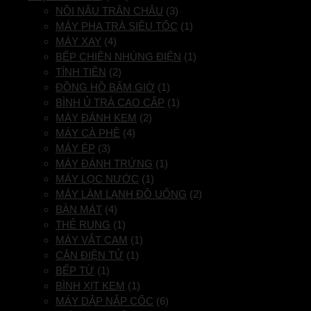
NỒI NẤU TRÂN CHÂU
(3)
MÁY PHA TRÀ SIÊU TỐC
(1)
MÁY XAY
(4)
BẾP CHIÊN NHÚNG ĐIỆN
(1)
TÍNH TIỀN
(2)
ĐỒNG HỒ BẤM GIỜ
(1)
BÌNH Ủ TRÀ CAO CẤP
(1)
MÁY ĐÁNH KEM
(2)
MÁY CÀ PHÊ
(4)
MÁY ÉP
(3)
MÁY ĐÁNH TRỨNG
(1)
MÁY LỌC NƯỚC
(1)
MÁY LÀM LẠNH ĐỒ UỐNG
(2)
BÀN MÁT
(4)
THẺ RUNG
(1)
MÁY VẮT CAM
(1)
CÂN ĐIỆN TỬ
(1)
BẾP TỪ
(1)
BÌNH XỊT KEM
(1)
MÁY DẬP NẮP CỐC
(6)