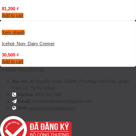
81,200
₫
Add to cart
Xem nhanh
Icehot- Non- Dairy Cremer
30,500
₫
Add to cart
THÔNG TIN LIÊN HỆ
Địa chỉ:
96 Nguyễn Khoa Chiêm, Phường Hoà Phát, Quận
Cẩm Lệ, Tp Đà Nẵng
Hotline:
0931.011.092
Email:
vincentvietnamvn@gmail.com
Web:
www.vincentdanang.vn