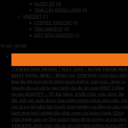
NƯỚC ÉP
(0)
TRÁI CÂY ĐÔNG LẠNH
(0)
VINCENT
(7)
COFFEE VINCENT
(3)
TRÀ VINCENT
(3)
BỘT SỮA VINCENT
(1)
Tin tức nổi bật
29
Th7
✨ 𝐂𝐇𝐀̀𝐎 Đ𝐎́𝐍 𝐓𝐇𝐀́𝐍𝐆 𝟕 𝐌𝐀𝐘 𝐌𝐀̆́𝐍 – 𝐇𝐀̀𝐍𝐇 𝐓𝐑𝐈̀𝐍𝐇 𝐌𝐎̛́𝐈,
𝐊𝐇𝐀́𝐓 𝐕𝐎̣𝐍𝐆 𝐌𝐎̛́𝐈! ✨ 🎖️Hôm nay, 𝐕𝐈𝐍𝐂𝐄𝐍𝐓 chính thức triển
khai lắp đặt trọn gói hệ thống trang thiết bị, máy móc, dụng cụ,
nguyên liệu và vật tư vận hành cho dự án quán MINT Coffee
tại khu đô thị FPT – TP. Đà Nẵng. 🌷Mỗi chiếc máy được lắp
đặt, mỗi góc quầy được hoàn thiện không chỉ là công việc, mà
còn là sự gửi gắm tâm huyết, kinh nghiệm và niềm tin vào một
hành trình khởi nghiệp đầy khát vọng của khách hàng. 💞Xin
chân thành cảm ơn Quý khách hàng đã tin tưởng và lựa chọn
𝐕𝐈𝐍𝐂𝐄𝐍𝐓. Kính chúc cho dự án mới Mint Coffee tại khu FPT