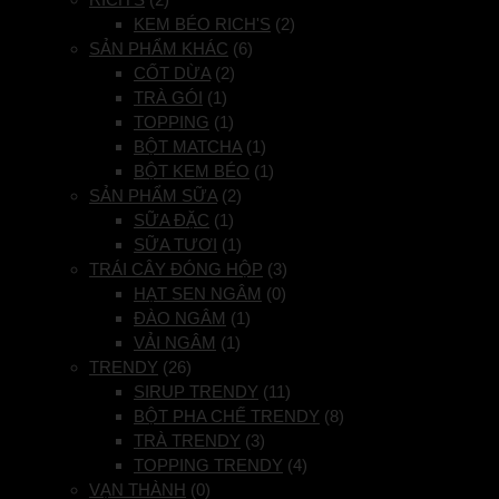
KEM BÉO RICH'S
(2)
SẢN PHẨM KHÁC
(6)
CỐT DỪA
(2)
TRÀ GÓI
(1)
TOPPING
(1)
BỘT MATCHA
(1)
BỘT KEM BÉO
(1)
SẢN PHẨM SỮA
(2)
SỮA ĐẶC
(1)
SỮA TƯƠI
(1)
TRÁI CÂY ĐÓNG HỘP
(3)
HẠT SEN NGÂM
(0)
ĐÀO NGÂM
(1)
VẢI NGÂM
(1)
TRENDY
(26)
SIRUP TRENDY
(11)
BỘT PHA CHẾ TRENDY
(8)
TRÀ TRENDY
(3)
TOPPING TRENDY
(4)
VẠN THÀNH
(0)