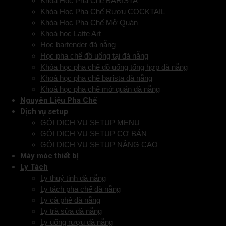
Khóa Học Pha Chế BARISTA
Khóa Học Pha Chế Rượu COCKTAIL
Khóa Học Pha Chế Mở Quán
Khoá học Latte Art
Học bartender đà nẵng
Học pha chế đồ uống tại đà nẵng
Khóa học pha chế đồ uống tổng hợp đà nẵng
Khoá học pha chế barista đà nẵng
Khoá học pha chế mở quán đà nẵng
Nguyên Liệu Pha Chế
Dịch vụ setup
GÓI DỊCH VỤ SETUP MENU
GÓI DỊCH VỤ SETUP CƠ BẢN
GÓI DỊCH VỤ SETUP NÂNG CAO
Máy móc thiết bị
Ly Tách
Ly thuỷ tinh đà nẵng
Ly tách pha chế đà nẵng
Ly cà phê đà nẵng
Ly trà sữa đà nẵng
Ly uống rượu đà nẵng