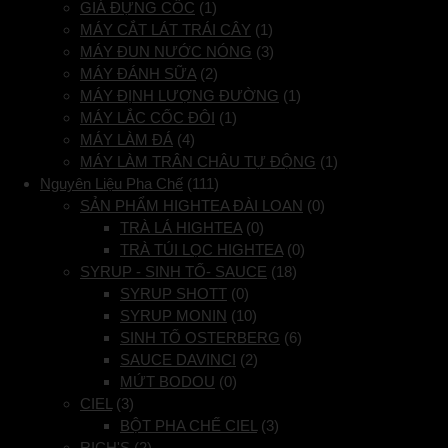
GIÁ ĐỰNG CỐC
(1)
MÁY CẮT LÁT TRÁI CÂY
(1)
MÁY ĐUN NƯỚC NÓNG
(3)
MÁY ĐÁNH SỮA
(2)
MÁY ĐỊNH LƯỢNG ĐƯỜNG
(1)
MÁY LẮC CỐC ĐÔI
(1)
MÁY LÀM ĐÁ
(4)
MÁY LÀM TRÂN CHÂU TỰ ĐỘNG
(1)
Nguyên Liệu Pha Chế
(111)
SẢN PHẨM HIGHTEA ĐÀI LOAN
(0)
TRÀ LÁ HIGHTEA
(0)
TRÀ TÚI LỌC HIGHTEA
(0)
SYRUP - SINH TỐ- SAUCE
(18)
SYRUP SHOTT
(0)
SYRUP MONIN
(10)
SINH TỐ OSTERBERG
(6)
SAUCE DAVINCI
(2)
MỨT BODOU
(0)
CIEL
(3)
BỘT PHA CHẾ CIEL
(3)
RICH'S
(2)