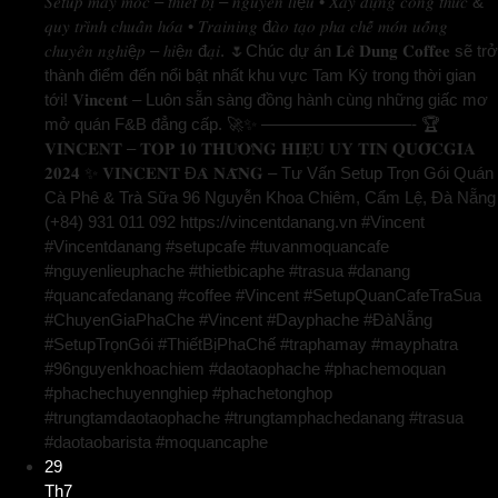
𝑆𝑒𝑡𝑢𝑝 𝑚𝑎́𝑦 𝑚𝑜́𝑐 – 𝑡ℎ𝑖𝑒̂́𝑡 𝑏𝑖̣ – 𝑛𝑔𝑢𝑦𝑒̂𝑛 𝑙𝑖ệ𝑢 • 𝑋𝑎̂𝑦 𝑑𝑢̛̣𝑛𝑔 𝑐𝑜̂𝑛𝑔 𝑡ℎ𝑢̛́𝑐 &
𝑞𝑢𝑦 𝑡𝑟𝑖̀𝑛ℎ 𝑐ℎ𝑢𝑎̂̉𝑛 ℎ𝑜́𝑎 • 𝑇𝑟𝑎𝑖𝑛𝑖𝑛𝑔 đ𝑎̀𝑜 𝑡𝑎̣𝑜 𝑝ℎ𝑎 𝑐ℎ𝑒̂́ 𝑚𝑜́𝑛 𝑢𝑜̂́𝑛𝑔
𝑐ℎ𝑢𝑦𝑒̂𝑛 𝑛𝑔ℎ𝑖ệ𝑝 – ℎ𝑖ệ𝑛 đ𝑎̣𝑖. 🌷Chúc dự án 𝐋𝐞̂ 𝐃𝐮𝐧𝐠 𝐂𝐨𝐟𝐟𝐞𝐞 sẽ trở
thành điểm đến nổi bật nhất khu vực Tam Kỳ trong thời gian
tới! 𝐕𝐢𝐧𝐜𝐞𝐧𝐭 – Luôn sẵn sàng đồng hành cùng những giấc mơ
mở quán F&B đẳng cấp. 🚀✨ —————————- 🏆
𝐕𝐈𝐍𝐂𝐄𝐍𝐓 – 𝐓𝐎𝐏 𝟏𝟎 𝐓𝐇𝐔̛𝐎̛𝐍𝐆 𝐇𝐈𝐄̣̂𝐔 𝐔𝐘 𝐓𝐈́𝐍 𝐐𝐔𝐎̂́𝐂𝐆𝐈𝐀
𝟐𝟎𝟐𝟒 ✨ 𝐕𝐈𝐍𝐂𝐄𝐍𝐓 Đ𝐀̀ 𝐍𝐀̆̃𝐍𝐆 – Tư Vấn Setup Trọn Gói Quán
Cà Phê & Trà Sữa 96 Nguyễn Khoa Chiêm, Cẩm Lệ, Đà Nẵng
(+84) 931 011 092 https://vincentdanang.vn #Vincent
#Vincentdanang #setupcafe #tuvanmoquancafe
#nguyenlieuphache #thietbicaphe #trasua #danang
#quancafedanang #coffee #Vincent #SetupQuanCafeTraSua
#ChuyenGiaPhaChe #Vincent #Dayphache #ĐàNẵng
#SetupTrọnGói #ThiếtBịPhaChế #traphamay #mayphatra
#96nguyenkhoachiem #daotaophache #phachemoquan
#phachechuyennghiep #phachetonghop
#trungtamdaotaophache #trungtamphachedanang #trasua
#daotaobarista #moquancaphe
29
Th7