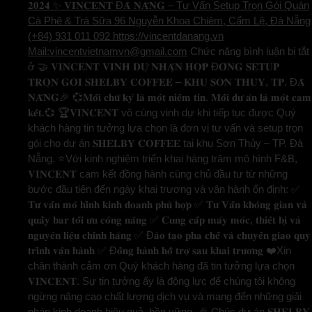
𝟐𝟎𝟐𝟒 ✨ 𝐕𝐈𝐍𝐂𝐄𝐍𝐓 Đ𝐀̀ 𝐍𝐀̆̃𝐍𝐆 – Tư Vấn Setup Trọn Gói Quán
Cà Phê & Trà Sữa 96 Nguyễn Khoa Chiêm, Cẩm Lệ, Đà Nẵng
(+84) 931 011 092 https://vincentdanang.vn
Mail:vincentvietnamvn@gmail.com
Chức năng bình luận bị tắt
ở 🤝 𝐕𝐈𝐍𝐂𝐄𝐍𝐓 𝐕𝐈𝐍𝐇 𝐃𝐔̛̣ 𝐍𝐇𝐀̣̂𝐍 𝐇𝐎̛̣𝐏 Đ𝐎̂̀𝐍𝐆 𝐒𝐄𝐓𝐔𝐏
𝐓𝐑𝐎̣𝐍 𝐆𝐎́𝐈 𝐒𝐇𝐄𝐋𝐁𝐘 𝐂𝐎𝐅𝐅𝐄𝐄 – 𝐊𝐇𝐔 𝐒𝐎̛𝐍 𝐓𝐇𝐔̉𝐘, 𝐓𝐏. Đ𝐀̀
𝐍𝐀̆̃𝐍𝐆🎉 💞𝐌𝐨̂̃𝐢 𝐜𝐡𝐮̛̃ 𝐤𝐲́ 𝐥𝐚̀ 𝐦𝐨̣̂𝐭 𝐧𝐢𝐞̂̀𝐦 𝐭𝐢𝐧. 𝐌𝐨̂̃𝐢 𝐝𝐮̛̣ 𝐚́𝐧 𝐥𝐚̀ 𝐦𝐨̣̂𝐭 𝐜𝐚𝐦
𝐤𝐞̂́𝐭.💞 🏆𝐕𝐈𝐍𝐂𝐄𝐍𝐓 vô cùng vinh dự khi tiếp tục được Quý
khách hàng tin tưởng lựa chọn là đơn vị tư vấn và setup trọn
gói cho dự án 𝐒𝐇𝐄𝐋𝐁𝐘 𝐂𝐎𝐅𝐅𝐄𝐄 tại khu Sơn Thủy – TP. Đà
Nẵng. ⭐️Với kinh nghiệm triển khai hàng trăm mô hình F&B,
𝐕𝐈𝐍𝐂𝐄𝐍𝐓 cam kết đồng hành cùng chủ đầu tư từ những
bước đầu tiên đến ngày khai trương và vận hành ổn định: ✅
𝐓𝐮̛ 𝐯𝐚̂́𝐧 𝐦𝐨̂ 𝐡𝐢̀𝐧𝐡 𝐤𝐢𝐧𝐡 𝐝𝐨𝐚𝐧𝐡 𝐩𝐡𝐮̀ 𝐡𝐨̛̣𝐩 ✅ 𝐓𝐮̛ 𝐕𝐚̂́𝐧 𝐤𝐡𝐨̂𝐧𝐠 𝐠𝐢𝐚𝐧 𝐯𝐚̀
𝐪𝐮𝐚̂̀𝐲 𝐛𝐚𝐫 𝐭𝐨̂́𝐢 𝐮̛𝐮 𝐜𝐨̂𝐧𝐠 𝐧𝐚̆𝐧𝐠 ✅ 𝐂𝐮𝐧𝐠 𝐜𝐚̂́𝐩 𝐦𝐚́𝐲 𝐦𝐨́𝐜, 𝐭𝐡𝐢𝐞̂́𝐭 𝐛𝐢̣ 𝐯𝐚̀
𝐧𝐠𝐮𝐲𝐞̂𝐧 𝐥𝐢𝐞̣̂𝐮 𝐜𝐡𝐢́𝐧𝐡 𝐡𝐚̃𝐧𝐠 ✅ Đ𝐚̀𝐨 𝐭𝐚̣𝐨 𝐩𝐡𝐚 𝐜𝐡𝐞̂́ 𝐯𝐚̀ 𝐜𝐡𝐮𝐲𝐞̂̉𝐧 𝐠𝐢𝐚𝐨 𝐪𝐮𝐲
𝐭𝐫𝐢̀𝐧𝐡 𝐯𝐚̣̂𝐧 𝐡𝐚̀𝐧𝐡 ✅ Đ𝐨̂̀𝐧𝐠 𝐡𝐚̀𝐧𝐡 𝐡𝐨̂̃ 𝐭𝐫𝐨̛̣ 𝐬𝐚𝐮 𝐤𝐡𝐚𝐢 𝐭𝐫𝐮̛𝐨̛𝐧𝐠 ❤️Xin
chân thành cảm ơn Quý khách hàng đã tin tưởng lựa chọn
𝐕𝐈𝐍𝐂𝐄𝐍𝐓. Sự tin tưởng ấy là động lực để chúng tôi không
ngừng nâng cao chất lượng dịch vụ và mang đến những giải
pháp kinh doanh hiệu quả, bền vững. 🎉 Chúc dự án 𝐒𝐇𝐄𝐋𝐁𝐘