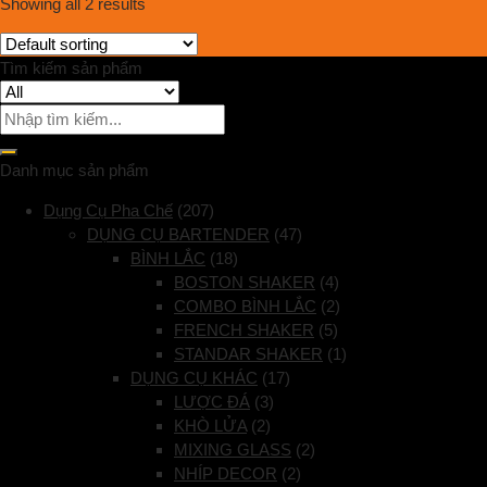
Showing all 2 results
Tìm kiếm sản phẩm
Danh mục sản phẩm
Dụng Cụ Pha Chế
(207)
DỤNG CỤ BARTENDER
(47)
BÌNH LẮC
(18)
BOSTON SHAKER
(4)
COMBO BÌNH LẮC
(2)
FRENCH SHAKER
(5)
STANDAR SHAKER
(1)
DỤNG CỤ KHÁC
(17)
LƯỢC ĐÁ
(3)
KHÒ LỬA
(2)
MIXING GLASS
(2)
NHÍP DECOR
(2)