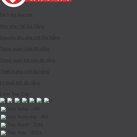
Dịch Vụ Vincent
Học pha chế Đà Nẵng
Nguyên liệu pha chế Đà Nẵng
Setup quán cafe đà nẵng
Setup quán trà sữa đà nẵng
Thiết bị pha chế đà nẵng
Ly thuỷ tinh đà nẵng
Lượt Truy Cập
Visit Today : 486
Visit Yesterday : 461
This Month : 2249
This Year : 78321