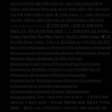
sẽ có một khởi đầu thật thuận lợi, ngày khai trương đông
khách, kinh doanh hồng phát và trở thành điểm đến yêu thích
của thật nhiều khách hàng. 🍀 Chào tháng 7 – chào những cơ
hội mới, những hành trình mới và những thành công mới!
—————————- 🏆 𝐕𝐈𝐍𝐂𝐄𝐍𝐓 – 𝐓𝐎𝐏 𝟏𝟎 𝐓𝐇𝐔̛𝐎̛𝐍𝐆
𝐇𝐈𝐄̣̂𝐔 𝐔𝐘 𝐓𝐈́𝐍 𝐐𝐔𝐎̂́𝐂𝐆𝐈𝐀 𝟐𝟎𝟐𝟒 ✨ 🚩 𝐕𝐈𝐍𝐂𝐄𝐍𝐓 Đ𝐀̀ 𝐍𝐀̆̃𝐍𝐆 –
𝐓𝐫𝐮𝐧𝐠 𝐓𝐚̂𝐦 Đ𝐚̀𝐨 𝐓𝐚̣𝐨 𝐏𝐡𝐚 𝐂𝐡𝐞̂́ 𝐔𝐲 𝐓𝐢́𝐧 𝐒𝐨̂́ 𝟏 𝐌𝐢𝐞̂̀𝐧 𝐓𝐫𝐮𝐧𝐠 🏘️ 96
Nguyễn Khoa Chiêm, Cẩm Lệ, Đà Nẵng 📞(+84) 931 011 092
https://vincentdanang.vn #Vincent #Vincentdanang #setupcafe
#tuvanmoquancafe #nguyenlieuphache #thietbicaphe #trasua
#danang #quancafedanang #coffee #Vincent
#SetupQuanCafeTraSua #ChuyenGiaPhaChe #Vincent
#Dayphache #ĐàNẵng #SetupTrọnGói #ThiếtBịPhaChế
#traphamay #mayphatra #96nguyenkhoachiem
#daotaophache #phachemoquan #phachechuyennghiep
#phachetonghop #trungtamdaotaophache
#trungtamphachedanang #trasua #daotaobarista
#moquancaphe
Chức năng bình luận bị tắt
ở ✨ 𝐂𝐇𝐀̀𝐎 Đ𝐎́𝐍
𝐓𝐇𝐀́𝐍𝐆 𝟕 𝐌𝐀𝐘 𝐌𝐀̆́𝐍 – 𝐇𝐀̀𝐍𝐇 𝐓𝐑𝐈̀𝐍𝐇 𝐌𝐎̛́𝐈, 𝐊𝐇𝐀́𝐓 𝐕𝐎̣𝐍𝐆
𝐌𝐎̛́𝐈! ✨ 🎖️Hôm nay, 𝐕𝐈𝐍𝐂𝐄𝐍𝐓 chính thức triển khai lắp đặt