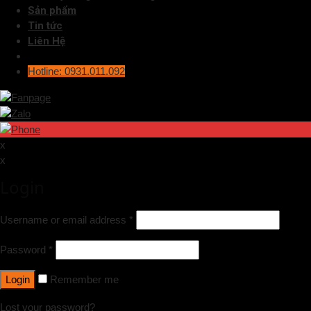
Sản phẩm
Tin tức
Liên Hệ
Hotline: 0931.011.092
x
x
Login
Username or email address
*
Password
*
Login
Remember me
Lost your password?