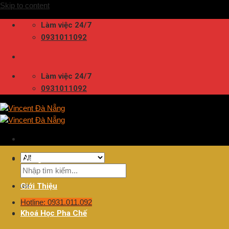
Skip to content
Làm việc 24/7
0931011092
Làm việc 24/7
0931011092
Trang Chủ
Giới Thiệu
Hotline: 0931.011.092
Khoá Học Pha Chế