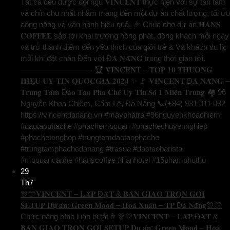
Tất cả đều được đội ngũ 𝐕𝐈𝐍𝐂𝐄𝐍𝐓 thực hiện với sự tận tâm
và chỉn chu nhất nhằm mang đến một dự án chất lượng, tối ưu
công năng và vận hành hiệu quả. 🎉 Chúc cho dự án 𝐇𝐀𝐍𝐒
𝐂𝐎𝐅𝐅𝐄𝐄 sắp tới khai trương hồng phát, đông khách mỗi ngày
và trở thành điểm đến yêu thích của giới trẻ & Và khách du lịc
mỗi khi đặt chân Đến với Đ𝐀̀ 𝐍𝐀̆̃𝐍𝐆 trong thời gian tới.
—————————- 🏆 𝐕𝐈𝐍𝐂𝐄𝐍𝐓 – 𝐓𝐎𝐏 𝟏𝟎 𝐓𝐇𝐔̛𝐎̛𝐍𝐆
𝐇𝐈𝐄̣̂𝐔 𝐔𝐘 𝐓𝐈́𝐍 𝐐𝐔𝐎̂́𝐂𝐆𝐈𝐀 𝟐𝟎𝟐𝟒 ✨ 🚩 𝐕𝐈𝐍𝐂𝐄𝐍𝐓 Đ𝐀̀ 𝐍𝐀̆̃𝐍𝐆 –
𝐓𝐫𝐮𝐧𝐠 𝐓𝐚̂𝐦 Đ𝐚̀𝐨 𝐓𝐚̣𝐨 𝐏𝐡𝐚 𝐂𝐡𝐞̂́ 𝐔𝐲 𝐓𝐢́𝐧 𝐒𝐨̂́ 𝟏 𝐌𝐢𝐞̂̀𝐧 𝐓𝐫𝐮𝐧𝐠 🏘️ 96
Nguyễn Khoa Chiêm, Cẩm Lệ, Đà Nẵng 📞(+84) 931 011 092
https://vincentdanang.vn #mayphatra #96nguyenkhoachiem
#daotaophache #phachemoquan #phachechuyennghiep
#phachetonghop #trungtamdaotaophache
#trungtamphachedanang #trasua #daotaobarista
#moquancaphe #hanscoffee #hanhotel #15phamphuthu
29
Th7
🎊🎊𝐕𝐈𝐍𝐂𝐄𝐍𝐓 – 𝐋𝐀̆́𝐏 Đ𝐀̣̆𝐓 & 𝐁𝐀̀𝐍 𝐆𝐈𝐀𝐎 𝐓𝐑𝐎̣𝐍 𝐆𝐎́𝐈
𝐒𝐄𝐓𝐔𝐏 𝐃𝐮̛̣ 𝐚́𝐧: 𝐆𝐫𝐞𝐞𝐧 𝐌𝐨𝐨𝐝 – 𝐇𝐨𝐚̀ 𝐗𝐮𝐚̂𝐧 – 𝐓𝐏 Đ𝐚̀ 𝐍𝐚̆̃𝐧𝐠🎊🎊
Chức năng bình luận bị tắt
ở 🎊🎊𝐕𝐈𝐍𝐂𝐄𝐍𝐓 – 𝐋𝐀̆́𝐏 Đ𝐀̣̆𝐓 &
𝐁𝐀̀𝐍 𝐆𝐈𝐀𝐎 𝐓𝐑𝐎̣𝐍 𝐆𝐎́𝐈 𝐒𝐄𝐓𝐔𝐏 𝐃𝐮̛̣ 𝐚́𝐧: 𝐆𝐫𝐞𝐞𝐧 𝐌𝐨𝐨𝐝 – 𝐇𝐨𝐚̀