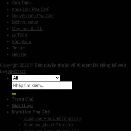
Giới Thiệu
Khoá Học Pha Chế
Nguyên Liệu Pha Chế
Dịch vụ setup
Máy móc thiết bị
Ly Tách
Sản phẩm
Tin tức
Liên Hệ
Copyright 2026 ©
Bản quyền thuộc về Vincent Đà Nẵng kế web
bởi
SEOTCT
Trang Chủ
Giới Thiệu
Khoá Học Pha Chế
Khoá Học Pha Chế Tổng Hợp
Khoá học pha chế trà sữa