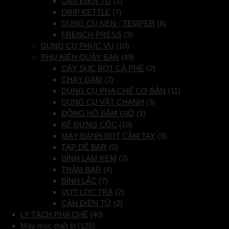
CÂN ĐIỆN TỬ
(1)
DRIP KETTLE
(7)
DỤNG CỤ NÉN - TEMPER
(8)
FRENCH PRESS
(3)
DỤNG CỤ PHỤC VỤ
(10)
PHỤ KIỆN QUẦY BAR
(49)
CÂY SỤC BỌT CÀ PHÊ
(2)
CHÀY DẦM
(2)
DỤNG CỤ PHA CHẾ CƠ BẢN
(11)
DỤNG CỤ VẮT CHANH
(3)
ĐỒNG HỒ BẤM GIỜ
(1)
KỆ ĐỰNG CỐC
(10)
MÁY ĐÁNH BỌT CẦM TAY
(3)
TẠP DỀ BAR
(0)
BÌNH LÀM KEM
(2)
THẢM BAR
(4)
BÌNH LẮC
(7)
VỢT LỌC TRÀ
(2)
CÂN ĐIỆN TỬ
(2)
LY TÁCH PHA CHẾ
(40)
Máy móc thiết bị
(125)