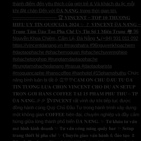
thành điểm đến yêu thích của giới trẻ & Và khách du lịc mỗi
khi đặt chân Đến với Đ𝐀̀ 𝐍𝐀̆̃𝐍𝐆 trong thời gian tới.
—————————- 🏆 𝐕𝐈𝐍𝐂𝐄𝐍𝐓 – 𝐓𝐎𝐏 𝟏𝟎 𝐓𝐇𝐔̛𝐎̛𝐍𝐆
𝐇𝐈𝐄̣̂𝐔 𝐔𝐘 𝐓𝐈́𝐍 𝐐𝐔𝐎̂́𝐂𝐆𝐈𝐀 𝟐𝟎𝟐𝟒 ✨ 🚩 𝐕𝐈𝐍𝐂𝐄𝐍𝐓 Đ𝐀̀ 𝐍𝐀̆̃𝐍𝐆 –
𝐓𝐫𝐮𝐧𝐠 𝐓𝐚̂𝐦 Đ𝐚̀𝐨 𝐓𝐚̣𝐨 𝐏𝐡𝐚 𝐂𝐡𝐞̂́ 𝐔𝐲 𝐓𝐢́𝐧 𝐒𝐨̂́ 𝟏 𝐌𝐢𝐞̂̀𝐧 𝐓𝐫𝐮𝐧𝐠 🏘️ 96
Nguyễn Khoa Chiêm, Cẩm Lệ, Đà Nẵng 📞(+84) 931 011 092
https://vincentdanang.vn #mayphatra #96nguyenkhoachiem
#daotaophache #phachemoquan #phachechuyennghiep
#phachetonghop #trungtamdaotaophache
#trungtamphachedanang #trasua #daotaobarista
#moquancaphe #hanscoffee #hanhotel #15phamphuthu
Chức
năng bình luận bị tắt
ở 👏🎊🎊𝐂𝐀̉𝐌 𝐎̛𝐍 𝐂𝐇𝐔̉ Đ𝐀̂̀𝐔 𝐓𝐔̛ Đ𝐀̃
𝐓𝐈𝐍 𝐓𝐔̛𝐎̛̉𝐍𝐆 𝐋𝐔̛̣𝐀 𝐂𝐇𝐎̣𝐍 𝐕𝐈𝐍𝐂𝐄𝐍𝐓 𝐂𝐇𝐎 𝐃𝐔̛̣ 𝐀́𝐍 𝐒𝐄𝐓𝐔𝐏
𝐓𝐑𝐎̣𝐍 𝐆𝐎́𝐈 𝐇𝐀𝐍𝐒 𝐂𝐎𝐅𝐅𝐄𝐄 𝐓𝐀̣𝐈 𝟏𝟓 𝐏𝐇𝐀̣𝐌 𝐏𝐇𝐔́ 𝐓𝐇𝐔̛́ – 𝐓𝐏
Đ𝐀̀ 𝐍𝐀̆̃𝐍𝐆.🎉🎉 🎖️𝐕𝐈𝐍𝐂𝐄𝐍𝐓 rất vinh dự khi tiếp tục được
đồng hành cùng Quý Chủ Đầu Tư trong hành trình xây dựng
một không gian 𝐂𝐎𝐅𝐅𝐄𝐄 hiện đại, chuyên nghiệp và đầy cảm
hứng giữa lòng thành phố biển Đ𝐀̀ 𝐍𝐀̆̃𝐍𝐆. ✨ 𝐓𝐮̛̀ 𝐤𝐡𝐚̂𝐮 𝐭𝐮̛ 𝐯𝐚̂́𝐧
𝐦𝐨̂ 𝐡𝐢̀𝐧𝐡 𝐤𝐢𝐧𝐡 𝐝𝐨𝐚𝐧𝐡 ✨ 𝐓𝐮̛ 𝐯𝐚̂́𝐧 𝐜𝐨̂𝐧𝐠 𝐧𝐚̆𝐧𝐠 𝐪𝐮𝐚̂̀𝐲 𝐛𝐚𝐫 ✨ 𝐒𝐞𝐭𝐮𝐩
𝐭𝐫𝐚𝐧𝐠 𝐭𝐡𝐢𝐞̂́𝐭 𝐛𝐢̣ 𝐩𝐡𝐚 𝐜𝐡𝐞̂́ ✨ 𝐂𝐡𝐮𝐲𝐞̂̉𝐧 𝐠𝐢𝐚𝐨 𝐯𝐚̣̂𝐧 𝐡𝐚̀𝐧𝐡 & đ𝐚̀𝐨 𝐭𝐚̣𝐨 🌷