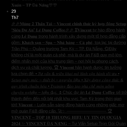
𝐗𝐮𝐚̂𝐧 – 𝐓𝐏 Đ𝐚̀ 𝐍𝐚̆̃𝐧𝐠🎊🎊
29
Th7
🎉🎉𝐌𝐮̀𝐧𝐠 𝟐 𝐓𝐡𝐚̂̀𝐧 𝐓𝐚̀𝐢 – 𝐕𝐢𝐧𝐜𝐞𝐧𝐭 𝐜𝐡𝐢́𝐧𝐡 𝐭𝐡𝐮̛́𝐜 𝐤ý 𝐡𝐨̛̣𝐩 đ𝐨̂̀𝐧𝐠 𝐒𝐞𝐭𝐮𝐩
“𝐒𝐢𝐞̂𝐮 𝐃𝐮̛̣ 𝐀́𝐧” 𝐋𝐞̂ 𝐃𝐮𝐧𝐠 𝐂𝐨𝐟𝐟𝐞𝐞🎉🎉 🎖️𝐕𝐢𝐧𝐜𝐞𝐧𝐭 tự hào đồng hành
cùng 𝐋𝐞̂ 𝐃𝐮𝐧𝐠 trong hành trình xây dựng một tổ hợp đẳng cấp
gồm: 𝐊𝐡𝐚́𝐜𝐡 𝐬𝐚̣𝐧 – 𝐒𝐩𝐚 – 𝐍𝐡𝐚̀ 𝐡𝐚̀𝐧𝐠 – 𝐂𝐚̀ 𝐩𝐡𝐞̂, toạ lạc tại đường
Trần Phú – Quảng trường Tam Kỳ – TP. Đà Nẵng. 💞Đây
không chỉ là một quán cà phê, mà là dự án F&B quy mô lớn,
điểm nhấn mới của khu trung tâm – nơi hội tụ phong cách,
dịch vụ và chất lượng. 🏆 𝐕𝐢𝐧𝐜𝐞𝐧𝐭 hân hạnh được tin tưởng
lựa chọn để: • 𝑇ư 𝑣𝑎̂́𝑛 & 𝑡𝑟𝑖𝑒̂̉𝑛 𝑘ℎ𝑎𝑖 𝑚𝑜̂ ℎ𝑖̀𝑛ℎ 𝑣𝑎̣̂𝑛 ℎ𝑎̀𝑛ℎ 𝑡𝑜̂́𝑖 ư𝑢 •
𝑆𝑒𝑡𝑢𝑝 𝑚𝑎́𝑦 𝑚𝑜́𝑐 – 𝑡ℎ𝑖𝑒̂́𝑡 𝑏𝑖̣ – 𝑛𝑔𝑢𝑦𝑒̂𝑛 𝑙𝑖ệ𝑢 • 𝑋𝑎̂𝑦 𝑑𝑢̛̣𝑛𝑔 𝑐𝑜̂𝑛𝑔 𝑡ℎ𝑢̛́𝑐 &
𝑞𝑢𝑦 𝑡𝑟𝑖̀𝑛ℎ 𝑐ℎ𝑢𝑎̂̉𝑛 ℎ𝑜́𝑎 • 𝑇𝑟𝑎𝑖𝑛𝑖𝑛𝑔 đ𝑎̀𝑜 𝑡𝑎̣𝑜 𝑝ℎ𝑎 𝑐ℎ𝑒̂́ 𝑚𝑜́𝑛 𝑢𝑜̂́𝑛𝑔
𝑐ℎ𝑢𝑦𝑒̂𝑛 𝑛𝑔ℎ𝑖ệ𝑝 – ℎ𝑖ệ𝑛 đ𝑎̣𝑖. 🌷Chúc dự án 𝐋𝐞̂ 𝐃𝐮𝐧𝐠 𝐂𝐨𝐟𝐟𝐞𝐞 sẽ trở
thành điểm đến nổi bật nhất khu vực Tam Kỳ trong thời gian
tới! 𝐕𝐢𝐧𝐜𝐞𝐧𝐭 – Luôn sẵn sàng đồng hành cùng những giấc mơ
mở quán F&B đẳng cấp. 🚀✨ —————————- 🏆
𝐕𝐈𝐍𝐂𝐄𝐍𝐓 – 𝐓𝐎𝐏 𝟏𝟎 𝐓𝐇𝐔̛𝐎̛𝐍𝐆 𝐇𝐈𝐄̣̂𝐔 𝐔𝐘 𝐓𝐈́𝐍 𝐐𝐔𝐎̂́𝐂𝐆𝐈𝐀
𝟐𝟎𝟐𝟒 ✨ 𝐕𝐈𝐍𝐂𝐄𝐍𝐓 Đ𝐀̀ 𝐍𝐀̆̃𝐍𝐆 – Tư Vấn Setup Trọn Gói Quán