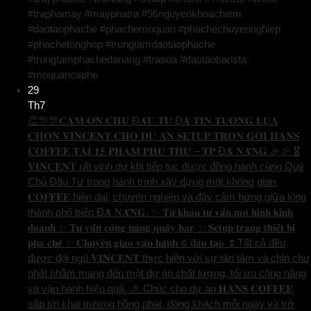
#traphamay #mayphatra #96nguyenkhoachiem
#daotaophache #phachemoquan #phachechuyennghiep
#phachetonghop #trungtamdaotaophache
#trungtamphachedanang #trasua #daotaobarista
#moquancaphe
29
Th7
👏🎊🎊𝐂𝐀̉𝐌 𝐎̛𝐍 𝐂𝐇𝐔̉ Đ𝐀̂̀𝐔 𝐓𝐔̛ Đ𝐀̃ 𝐓𝐈𝐍 𝐓𝐔̛𝐎̛̉𝐍𝐆 𝐋𝐔̛̣𝐀
𝐂𝐇𝐎̣𝐍 𝐕𝐈𝐍𝐂𝐄𝐍𝐓 𝐂𝐇𝐎 𝐃𝐔̛̣ 𝐀́𝐍 𝐒𝐄𝐓𝐔𝐏 𝐓𝐑𝐎̣𝐍 𝐆𝐎́𝐈 𝐇𝐀𝐍𝐒
𝐂𝐎𝐅𝐅𝐄𝐄 𝐓𝐀̣𝐈 𝟏𝟓 𝐏𝐇𝐀̣𝐌 𝐏𝐇𝐔́ 𝐓𝐇𝐔̛́ – 𝐓𝐏 Đ𝐀̀ 𝐍𝐀̆̃𝐍𝐆.🎉🎉 🎖️
𝐕𝐈𝐍𝐂𝐄𝐍𝐓 rất vinh dự khi tiếp tục được đồng hành cùng Quý
Chủ Đầu Tư trong hành trình xây dựng một không gian
𝐂𝐎𝐅𝐅𝐄𝐄 hiện đại, chuyên nghiệp và đầy cảm hứng giữa lòng
thành phố biển Đ𝐀̀ 𝐍𝐀̆̃𝐍𝐆. ✨ 𝐓𝐮̛̀ 𝐤𝐡𝐚̂𝐮 𝐭𝐮̛ 𝐯𝐚̂́𝐧 𝐦𝐨̂ 𝐡𝐢̀𝐧𝐡 𝐤𝐢𝐧𝐡
𝐝𝐨𝐚𝐧𝐡 ✨ 𝐓𝐮̛ 𝐯𝐚̂́𝐧 𝐜𝐨̂𝐧𝐠 𝐧𝐚̆𝐧𝐠 𝐪𝐮𝐚̂̀𝐲 𝐛𝐚𝐫 ✨ 𝐒𝐞𝐭𝐮𝐩 𝐭𝐫𝐚𝐧𝐠 𝐭𝐡𝐢𝐞̂́𝐭 𝐛𝐢̣
𝐩𝐡𝐚 𝐜𝐡𝐞̂́ ✨ 𝐂𝐡𝐮𝐲𝐞̂̉𝐧 𝐠𝐢𝐚𝐨 𝐯𝐚̣̂𝐧 𝐡𝐚̀𝐧𝐡 & đ𝐚̀𝐨 𝐭𝐚̣𝐨 🌷Tất cả đều
được đội ngũ 𝐕𝐈𝐍𝐂𝐄𝐍𝐓 thực hiện với sự tận tâm và chỉn chu
nhất nhằm mang đến một dự án chất lượng, tối ưu công năng
và vận hành hiệu quả. 🎉 Chúc cho dự án 𝐇𝐀𝐍𝐒 𝐂𝐎𝐅𝐅𝐄𝐄
sắp tới khai trương hồng phát, đông khách mỗi ngày và trở