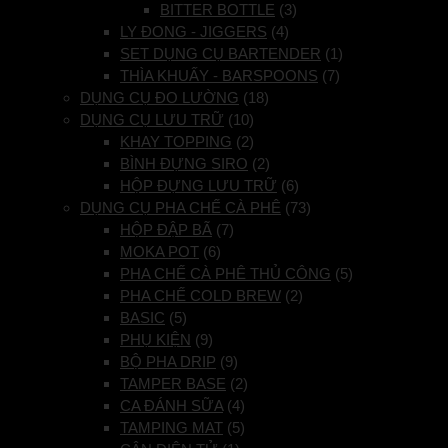
BITTER BOTTLE
(3)
LY ĐONG - JIGGERS
(4)
SET DỤNG CỤ BARTENDER
(1)
THÌA KHUẤY - BARSPOONS
(7)
DỤNG CỤ ĐO LƯỜNG
(18)
DỤNG CỤ LƯU TRỮ
(10)
KHAY TOPPING
(2)
BÌNH ĐỰNG SIRO
(2)
HỘP ĐỰNG LƯU TRỮ
(6)
DỤNG CỤ PHA CHẾ CÀ PHÊ
(73)
HỘP ĐẬP BÃ
(7)
MOKA POT
(6)
PHA CHẾ CÀ PHÊ THỦ CÔNG
(5)
PHA CHẾ COLD BREW
(2)
BASIC
(5)
PHỤ KIỆN
(9)
BỘ PHA DRIP
(9)
TAMPER BASE
(2)
CA ĐÁNH SỮA
(4)
TAMPING MAT
(5)