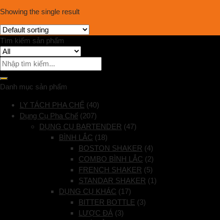
Showing the single result
Tìm kiếm sản phẩm
Danh mục sản phẩm
LY TÁCH PHA CHẾ
(40)
Dụng Cụ Pha Chế
(207)
DỤNG CỤ BARTENDER
(47)
BÌNH LẮC
(18)
BOSTON SHAKER
(4)
COMBO BÌNH LẮC
(2)
FRENCH SHAKER
(5)
STANDAR SHAKER
(1)
DỤNG CỤ KHÁC
(17)
BITTER BOTTLE
(3)
LƯỢC ĐÁ
(3)