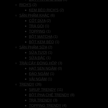
RICH'S
(2)
KEM BÉO RICH'S
(2)
SẢN PHẨM KHÁC
(6)
CỐT DỪA
(2)
TRÀ GÓI
(1)
TOPPING
(1)
BỘT MATCHA
(1)
BỘT KEM BÉO
(1)
SẢN PHẨM SỮA
(2)
SỮA TƯƠI
(1)
SỮA ĐẶC
(1)
TRÁI CÂY ĐÓNG HỘP
(3)
HẠT SEN NGÂM
(0)
ĐÀO NGÂM
(1)
VẢI NGÂM
(1)
TRENDY
(26)
SIRUP TRENDY
(11)
BỘT PHA CHẾ TRENDY
(8)
TRÀ TRENDY
(3)
TOPPING TRENDY
(4)