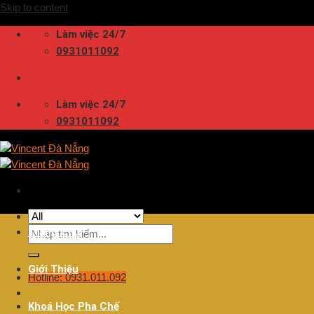
Skip to content
Làm việc 24/7
0931011092
Làm việc 24/7
0931011092
Trang Chủ
Giới Thiệu
Hotline: 0931.011.092
Khoá Học Pha Chế