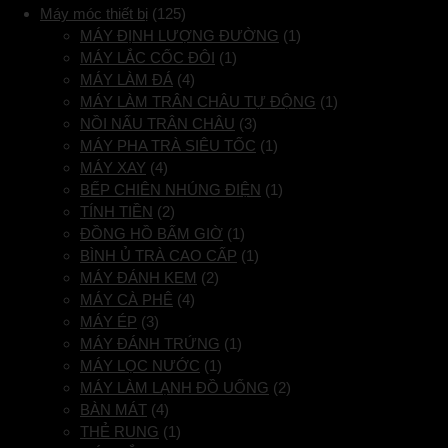
Máy móc thiết bị
(125)
MÁY ĐỊNH LƯỢNG ĐƯỜNG
(1)
MÁY LẮC CỐC ĐÔI
(1)
MÁY LÀM ĐÁ
(4)
MÁY LÀM TRÂN CHÂU TỰ ĐỘNG
(1)
NỒI NẤU TRÂN CHÂU
(3)
MÁY PHA TRÀ SIÊU TỐC
(1)
MÁY XAY
(4)
BẾP CHIÊN NHÚNG ĐIỆN
(1)
TÍNH TIỀN
(2)
ĐỒNG HỒ BẤM GIỜ
(1)
BÌNH Ủ TRÀ CAO CẤP
(1)
MÁY ĐÁNH KEM
(2)
MÁY CÀ PHÊ
(4)
MÁY ÉP
(3)
MÁY ĐÁNH TRỨNG
(1)
MÁY LỌC NƯỚC
(1)
MÁY LÀM LẠNH ĐỒ UỐNG
(2)
BÀN MÁT
(4)
THẺ RUNG
(1)