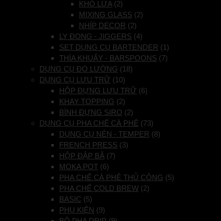
KHÒ LỬA
(2)
MIXING GLASS
(2)
NHÍP DECOR
(2)
LY ĐONG - JIGGERS
(4)
SET DỤNG CỤ BARTENDER
(1)
THÌA KHUẤY - BARSPOONS
(7)
DỤNG CỤ ĐO LƯỜNG
(18)
DỤNG CỤ LƯU TRỮ
(10)
HỘP ĐỰNG LƯU TRỮ
(6)
KHAY TOPPING
(2)
BÌNH ĐỰNG SIRO
(2)
DỤNG CỤ PHA CHẾ CÀ PHÊ
(73)
DỤNG CỤ NÉN - TEMPER
(8)
FRENCH PRESS
(3)
HỘP ĐẬP BÃ
(7)
MOKA POT
(6)
PHA CHẾ CÀ PHÊ THỦ CÔNG
(5)
PHA CHẾ COLD BREW
(2)
BASIC
(5)
PHỤ KIỆN
(9)
BỘ PHA DRIP
(9)