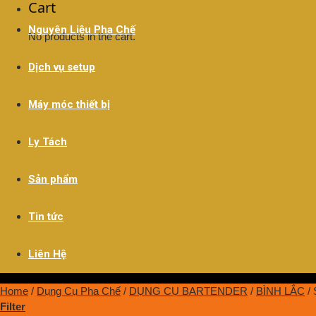
Cart
Nguyên Liệu Pha Chế
No products in the cart.
Dịch vụ setup
Máy móc thiết bị
Ly Tách
Sản phẩm
Tin tức
Liên Hệ
Home
/
Dụng Cụ Pha Chế
/
DỤNG CỤ BARTENDER
/
BÌNH LẮC
/
Filter