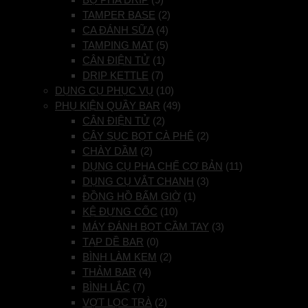
TAMPER BASE
(2)
CA ĐÁNH SỮA
(4)
TAMPING MAT
(5)
CÂN ĐIỆN TỬ
(1)
DRIP KETTLE
(7)
DỤNG CỤ PHỤC VỤ
(10)
PHỤ KIỆN QUẦY BAR
(49)
CÂN ĐIỆN TỬ
(2)
CÂY SỤC BỌT CÀ PHÊ
(2)
CHÀY DẦM
(2)
DỤNG CỤ PHA CHẾ CƠ BẢN
(11)
DỤNG CỤ VẮT CHANH
(3)
ĐỒNG HỒ BẤM GIỜ
(1)
KỆ ĐỰNG CỐC
(10)
MÁY ĐÁNH BỌT CẦM TAY
(3)
TẠP DỀ BAR
(0)
BÌNH LÀM KEM
(2)
THẢM BAR
(4)
BÌNH LẮC
(7)
VỢT LỌC TRÀ
(2)