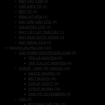
MÁY VẮT CAM
(1)
CÂN ĐIỆN TỬ
(1)
BẾP TỪ
(1)
BÌNH XỊT KEM
(1)
MÁY DẬP NẮP CỐC
(6)
GIÁ ĐỰNG CỐC
(1)
MÁY CẮT LÁT TRÁI CÂY
(1)
MÁY ĐUN NƯỚC NÓNG
(3)
MÁY ĐÁNH SỮA
(2)
Nguyên Liệu Pha Chế
(111)
SẢN PHẨM HIGHTEA ĐÀI LOAN
(0)
TRÀ LÁ HIGHTEA
(0)
TRÀ TÚI LỌC HIGHTEA
(0)
SYRUP - SINH TỐ- SAUCE
(18)
SAUCE DAVINCI
(2)
MỨT BODOU
(0)
SYRUP SHOTT
(0)
SYRUP MONIN
(10)
SINH TỐ OSTERBERG
(6)
CIEL
(3)
BỘT PHA CHẾ CIEL
(3)