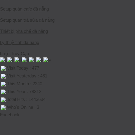
Setup quán cafe đà nẵng
Setup quán trà sữa đà nẵng
Thiết bị pha chế đà nẵng
Ly thuỷ tinh đà nẵng
Lượt Truy Cập
Visit Today : 477
Visit Yesterday : 461
This Month : 2240
This Year : 78312
Total Hits : 1443694
Who's Online : 3
Facebook