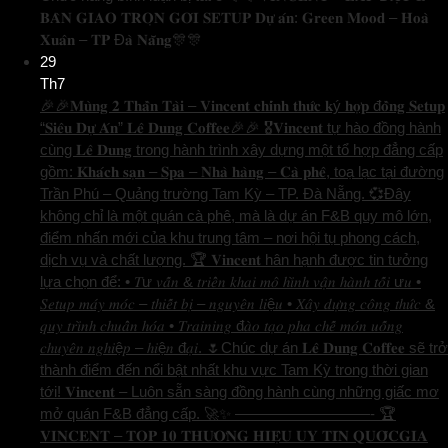
𝐁𝐀̀𝐍 𝐆𝐈𝐀𝐎 𝐓𝐑𝐎̣𝐍 𝐆𝐎́𝐈 𝐒𝐄𝐓𝐔𝐏 𝐃𝐮̛̣ 𝐚́𝐧: 𝐆𝐫𝐞𝐞𝐧 𝐌𝐨𝐨𝐝 – 𝐇𝐨𝐚̀
𝐗𝐮𝐚̂𝐧 – 𝐓𝐏 Đ𝐚̀ 𝐍𝐚̆̃𝐧𝐠🎊🎊
29
Th7
🎉🎉𝐌𝐮̀𝐧𝐠 𝟐 𝐓𝐡𝐚̂̀𝐧 𝐓𝐚̀𝐢 – 𝐕𝐢𝐧𝐜𝐞𝐧𝐭 𝐜𝐡𝐢́𝐧𝐡 𝐭𝐡𝐮̛́𝐜 𝐤ý 𝐡𝐨̛̣𝐩 đ𝐨̂̀𝐧𝐠 𝐒𝐞𝐭𝐮𝐩
“𝐒𝐢𝐞̂𝐮 𝐃𝐮̛̣ 𝐀́𝐧” 𝐋𝐞̂ 𝐃𝐮𝐧𝐠 𝐂𝐨𝐟𝐟𝐞𝐞🎉🎉 🎖️𝐕𝐢𝐧𝐜𝐞𝐧𝐭 tự hào đồng hành
cùng 𝐋𝐞̂ 𝐃𝐮𝐧𝐠 trong hành trình xây dựng một tổ hợp đẳng cấp
gồm: 𝐊𝐡𝐚́𝐜𝐡 𝐬𝐚̣𝐧 – 𝐒𝐩𝐚 – 𝐍𝐡𝐚̀ 𝐡𝐚̀𝐧𝐠 – 𝐂𝐚̀ 𝐩𝐡𝐞̂, toạ lạc tại đường
Trần Phú – Quảng trường Tam Kỳ – TP. Đà Nẵng. 💞Đây
không chỉ là một quán cà phê, mà là dự án F&B quy mô lớn,
điểm nhấn mới của khu trung tâm – nơi hội tụ phong cách,
dịch vụ và chất lượng. 🏆 𝐕𝐢𝐧𝐜𝐞𝐧𝐭 hân hạnh được tin tưởng
lựa chọn để: • 𝑇ư 𝑣𝑎̂́𝑛 & 𝑡𝑟𝑖𝑒̂̉𝑛 𝑘ℎ𝑎𝑖 𝑚𝑜̂ ℎ𝑖̀𝑛ℎ 𝑣𝑎̣̂𝑛 ℎ𝑎̀𝑛ℎ 𝑡𝑜̂́𝑖 ư𝑢 •
𝑆𝑒𝑡𝑢𝑝 𝑚𝑎́𝑦 𝑚𝑜́𝑐 – 𝑡ℎ𝑖𝑒̂́𝑡 𝑏𝑖̣ – 𝑛𝑔𝑢𝑦𝑒̂𝑛 𝑙𝑖ệ𝑢 • 𝑋𝑎̂𝑦 𝑑𝑢̛̣𝑛𝑔 𝑐𝑜̂𝑛𝑔 𝑡ℎ𝑢̛́𝑐 &
𝑞𝑢𝑦 𝑡𝑟𝑖̀𝑛ℎ 𝑐ℎ𝑢𝑎̂̉𝑛 ℎ𝑜́𝑎 • 𝑇𝑟𝑎𝑖𝑛𝑖𝑛𝑔 đ𝑎̀𝑜 𝑡𝑎̣𝑜 𝑝ℎ𝑎 𝑐ℎ𝑒̂́ 𝑚𝑜́𝑛 𝑢𝑜̂́𝑛𝑔
𝑐ℎ𝑢𝑦𝑒̂𝑛 𝑛𝑔ℎ𝑖ệ𝑝 – ℎ𝑖ệ𝑛 đ𝑎̣𝑖. 🌷Chúc dự án 𝐋𝐞̂ 𝐃𝐮𝐧𝐠 𝐂𝐨𝐟𝐟𝐞𝐞 sẽ trở
thành điểm đến nổi bật nhất khu vực Tam Kỳ trong thời gian
tới! 𝐕𝐢𝐧𝐜𝐞𝐧𝐭 – Luôn sẵn sàng đồng hành cùng những giấc mơ
mở quán F&B đẳng cấp. 🚀✨ —————————- 🏆
𝐕𝐈𝐍𝐂𝐄𝐍𝐓 – 𝐓𝐎𝐏 𝟏𝟎 𝐓𝐇𝐔̛𝐎̛𝐍𝐆 𝐇𝐈𝐄̣̂𝐔 𝐔𝐘 𝐓𝐈́𝐍 𝐐𝐔𝐎̂́𝐂𝐆𝐈𝐀