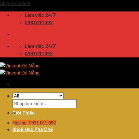
Skip to content
Làm việc 24/7
0931011092
Làm việc 24/7
0931011092
Trang Chủ
Giới Thiệu
Hotline: 0931.011.092
Khoá Học Pha Chế