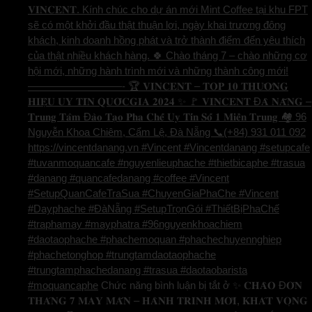
𝐕𝐈𝐍𝐂𝐄𝐍𝐓. Kính chúc cho dự án mới Mint Coffee tại khu FPT
sẽ có một khởi đầu thật thuận lợi, ngày khai trương đông
khách, kinh doanh hồng phát và trở thành điểm đến yêu thích
của thật nhiều khách hàng. 🍀 Chào tháng 7 – chào những cơ
hội mới, những hành trình mới và những thành công mới!
—————————- 🏆 𝐕𝐈𝐍𝐂𝐄𝐍𝐓 – 𝐓𝐎𝐏 𝟏𝟎 𝐓𝐇𝐔̛𝐎̛𝐍𝐆
𝐇𝐈𝐄̣̂𝐔 𝐔𝐘 𝐓𝐈́𝐍 𝐐𝐔𝐎̂́𝐂𝐆𝐈𝐀 𝟐𝟎𝟐𝟒 ✨ 🚩 𝐕𝐈𝐍𝐂𝐄𝐍𝐓 Đ𝐀̀ 𝐍𝐀̆̃𝐍𝐆 –
𝐓𝐫𝐮𝐧𝐠 𝐓𝐚̂𝐦 Đ𝐚̀𝐨 𝐓𝐚̣𝐨 𝐏𝐡𝐚 𝐂𝐡𝐞̂́ 𝐔𝐲 𝐓𝐢́𝐧 𝐒𝐨̂́ 𝟏 𝐌𝐢𝐞̂̀𝐧 𝐓𝐫𝐮𝐧𝐠 🏘️ 96
Nguyễn Khoa Chiêm, Cẩm Lệ, Đà Nẵng 📞(+84) 931 011 092
https://vincentdanang.vn #Vincent #Vincentdanang #setupcafe
#tuvanmoquancafe #nguyenlieuphache #thietbicaphe #trasua
#danang #quancafedanang #coffee #Vincent
#SetupQuanCafeTraSua #ChuyenGiaPhaChe #Vincent
#Dayphache #ĐàNẵng #SetupTrọnGói #ThiếtBịPhaChế
#traphamay #mayphatra #96nguyenkhoachiem
#daotaophache #phachemoquan #phachechuyennghiep
#phachetonghop #trungtamdaotaophache
#trungtamphachedanang #trasua #daotaobarista
#moquancaphe
Chức năng bình luận bị tắt
ở ✨ 𝐂𝐇𝐀̀𝐎 Đ𝐎́𝐍
𝐓𝐇𝐀́𝐍𝐆 𝟕 𝐌𝐀𝐘 𝐌𝐀̆́𝐍 – 𝐇𝐀̀𝐍𝐇 𝐓𝐑𝐈̀𝐍𝐇 𝐌𝐎̛́𝐈, 𝐊𝐇𝐀́𝐓 𝐕𝐎̣𝐍𝐆