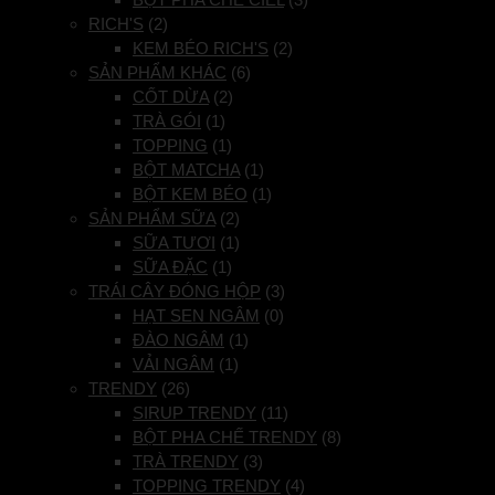
RICH'S
(2)
KEM BÉO RICH'S
(2)
SẢN PHẨM KHÁC
(6)
CỐT DỪA
(2)
TRÀ GÓI
(1)
TOPPING
(1)
BỘT MATCHA
(1)
BỘT KEM BÉO
(1)
SẢN PHẨM SỮA
(2)
SỮA TƯƠI
(1)
SỮA ĐẶC
(1)
TRÁI CÂY ĐÓNG HỘP
(3)
HẠT SEN NGÂM
(0)
ĐÀO NGÂM
(1)
VẢI NGÂM
(1)
TRENDY
(26)
SIRUP TRENDY
(11)
BỘT PHA CHẾ TRENDY
(8)
TRÀ TRENDY
(3)
TOPPING TRENDY
(4)