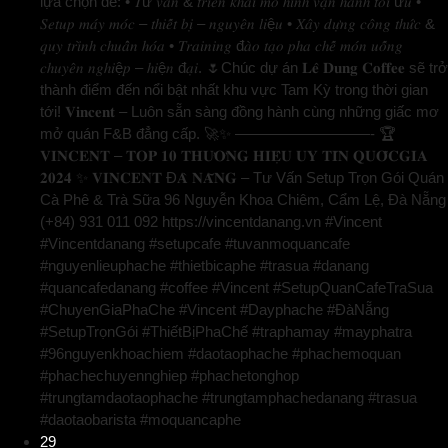
lựa chọn để: • 𝑇ư 𝑣𝑎̂́𝑛 & 𝑡𝑟𝑖𝑒̂̉𝑛 𝑘ℎ𝑎𝑖 𝑚𝑜̂ ℎ𝑖̀𝑛ℎ 𝑣𝑎̣̂𝑛 ℎ𝑎̀𝑛ℎ 𝑡𝑜̂́𝑖 ư𝑢 •
𝑆𝑒𝑡𝑢𝑝 𝑚𝑎́𝑦 𝑚𝑜́𝑐 – 𝑡ℎ𝑖𝑒̂́𝑡 𝑏𝑖̣ – 𝑛𝑔𝑢𝑦𝑒̂𝑛 𝑙𝑖ệ𝑢 • 𝑋𝑎̂𝑦 𝑑𝑢̛̣𝑛𝑔 𝑐𝑜̂𝑛𝑔 𝑡ℎ𝑢̛́𝑐 &
𝑞𝑢𝑦 𝑡𝑟𝑖̀𝑛ℎ 𝑐ℎ𝑢𝑎̂̉𝑛 ℎ𝑜́𝑎 • 𝑇𝑟𝑎𝑖𝑛𝑖𝑛𝑔 đ𝑎̀𝑜 𝑡𝑎̣𝑜 𝑝ℎ𝑎 𝑐ℎ𝑒̂́ 𝑚𝑜́𝑛 𝑢𝑜̂́𝑛𝑔
𝑐ℎ𝑢𝑦𝑒̂𝑛 𝑛𝑔ℎ𝑖ệ𝑝 – ℎ𝑖ệ𝑛 đ𝑎̣𝑖. 🌷Chúc dự án 𝐋𝐞̂ 𝐃𝐮𝐧𝐠 𝐂𝐨𝐟𝐟𝐞𝐞 sẽ trở
thành điểm đến nổi bật nhất khu vực Tam Kỳ trong thời gian
tới! 𝐕𝐢𝐧𝐜𝐞𝐧𝐭 – Luôn sẵn sàng đồng hành cùng những giấc mơ
mở quán F&B đẳng cấp. 🚀✨ —————————- 🏆
𝐕𝐈𝐍𝐂𝐄𝐍𝐓 – 𝐓𝐎𝐏 𝟏𝟎 𝐓𝐇𝐔̛𝐎̛𝐍𝐆 𝐇𝐈𝐄̣̂𝐔 𝐔𝐘 𝐓𝐈́𝐍 𝐐𝐔𝐎̂́𝐂𝐆𝐈𝐀
𝟐𝟎𝟐𝟒 ✨ 𝐕𝐈𝐍𝐂𝐄𝐍𝐓 Đ𝐀̀ 𝐍𝐀̆̃𝐍𝐆 – Tư Vấn Setup Trọn Gói Quán
Cà Phê & Trà Sữa 96 Nguyễn Khoa Chiêm, Cẩm Lệ, Đà Nẵng
(+84) 931 011 092 https://vincentdanang.vn #Vincent
#Vincentdanang #setupcafe #tuvanmoquancafe
#nguyenlieuphache #thietbicaphe #trasua #danang
#quancafedanang #coffee #Vincent #SetupQuanCafeTraSua
#ChuyenGiaPhaChe #Vincent #Dayphache #ĐàNẵng
#SetupTrọnGói #ThiếtBịPhaChế #traphamay #mayphatra
#96nguyenkhoachiem #daotaophache #phachemoquan
#phachechuyennghiep #phachetonghop
#trungtamdaotaophache #trungtamphachedanang #trasua
#daotaobarista #moquancaphe
29