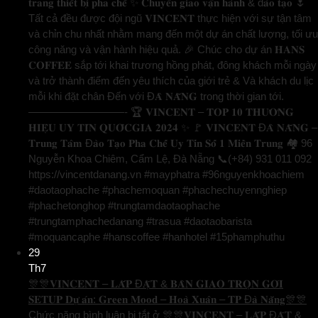
𝐭𝐫𝐚𝐧𝐠 𝐭𝐡𝐢𝐞̂́𝐭 𝐛𝐢̣ 𝐩𝐡𝐚 𝐜𝐡𝐞̂́ ✨ 𝐂𝐡𝐮𝐲𝐞̂̉𝐧 𝐠𝐢𝐚𝐨 𝐯𝐚̣̂𝐧 𝐡𝐚̀𝐧𝐡 & đ𝐚̀𝐨 𝐭𝐚̣𝐨 🌷
Tất cả đều được đội ngũ 𝐕𝐈𝐍𝐂𝐄𝐍𝐓 thực hiện với sự tận tâm
và chỉn chu nhất nhằm mang đến một dự án chất lượng, tối ưu
công năng và vận hành hiệu quả. 🎉 Chúc cho dự án 𝐇𝐀𝐍𝐒
𝐂𝐎𝐅𝐅𝐄𝐄 sắp tới khai trương hồng phát, đông khách mỗi ngày
và trở thành điểm đến yêu thích của giới trẻ & Và khách du lịc
mỗi khi đặt chân Đến với Đ𝐀̀ 𝐍𝐀̆̃𝐍𝐆 trong thời gian tới.
—————————- 🏆 𝐕𝐈𝐍𝐂𝐄𝐍𝐓 – 𝐓𝐎𝐏 𝟏𝟎 𝐓𝐇𝐔̛𝐎̛𝐍𝐆
𝐇𝐈𝐄̣̂𝐔 𝐔𝐘 𝐓𝐈́𝐍 𝐐𝐔𝐎̂́𝐂𝐆𝐈𝐀 𝟐𝟎𝟐𝟒 ✨ 🚩 𝐕𝐈𝐍𝐂𝐄𝐍𝐓 Đ𝐀̀ 𝐍𝐀̆̃𝐍𝐆 –
𝐓𝐫𝐮𝐧𝐠 𝐓𝐚̂𝐦 Đ𝐚̀𝐨 𝐓𝐚̣𝐨 𝐏𝐡𝐚 𝐂𝐡𝐞̂́ 𝐔𝐲 𝐓𝐢́𝐧 𝐒𝐨̂́ 𝟏 𝐌𝐢𝐞̂̀𝐧 𝐓𝐫𝐮𝐧𝐠 🏘️ 96
Nguyễn Khoa Chiêm, Cẩm Lệ, Đà Nẵng 📞(+84) 931 011 092
https://vincentdanang.vn #mayphatra #96nguyenkhoachiem
#daotaophache #phachemoquan #phachechuyennghiep
#phachetonghop #trungtamdaotaophache
#trungtamphachedanang #trasua #daotaobarista
#moquancaphe #hanscoffee #hanhotel #15phamphuthu
29
Th7
🎊🎊𝐕𝐈𝐍𝐂𝐄𝐍𝐓 – 𝐋𝐀̆́𝐏 Đ𝐀̣̆𝐓 & 𝐁𝐀̀𝐍 𝐆𝐈𝐀𝐎 𝐓𝐑𝐎̣𝐍 𝐆𝐎́𝐈
𝐒𝐄𝐓𝐔𝐏 𝐃𝐮̛̣ 𝐚́𝐧: 𝐆𝐫𝐞𝐞𝐧 𝐌𝐨𝐨𝐝 – 𝐇𝐨𝐚̀ 𝐗𝐮𝐚̂𝐧 – 𝐓𝐏 Đ𝐚̀ 𝐍𝐚̆̃𝐧𝐠🎊🎊
Chức năng bình luận bị tắt
ở 🎊🎊𝐕𝐈𝐍𝐂𝐄𝐍𝐓 – 𝐋𝐀̆́𝐏 Đ𝐀̣̆𝐓 &