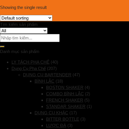
Showing the single result
Tìm kiếm sản phẩm
Danh mục sản phẩm
LY TÁCH PHA CHẾ
(40)
Dụng Cụ Pha Chế
(207)
DỤNG CỤ BARTENDER
(47)
BÌNH LẮC
(18)
BOSTON SHAKER
(4)
COMBO BÌNH LẮC
(2)
FRENCH SHAKER
(5)
STANDAR SHAKER
(1)
DỤNG CỤ KHÁC
(17)
BITTER BOTTLE
(3)
LƯỢC ĐÁ
(3)