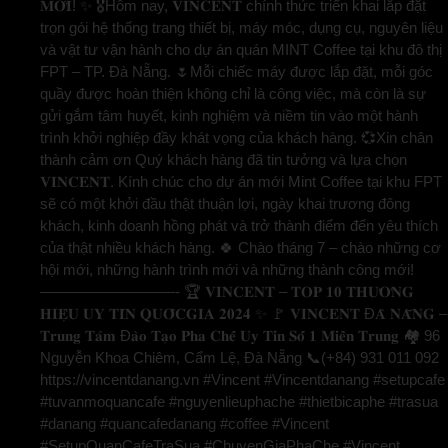
𝐌𝐎̛́𝐈! ✨ 🎖️Hôm nay, 𝐕𝐈𝐍𝐂𝐄𝐍𝐓 chính thức triển khai lắp đặt
trọn gói hệ thống trang thiết bị, máy móc, dụng cụ, nguyên liệu
và vật tư vận hành cho dự án quán MINT Coffee tại khu đô thị
FPT – TP. Đà Nẵng. 🌷Mỗi chiếc máy được lắp đặt, mỗi góc
quầy được hoàn thiện không chỉ là công việc, mà còn là sự
gửi gắm tâm huyết, kinh nghiệm và niềm tin vào một hành
trình khởi nghiệp đầy khát vọng của khách hàng. 💞Xin chân
thành cảm ơn Quý khách hàng đã tin tưởng và lựa chọn
𝐕𝐈𝐍𝐂𝐄𝐍𝐓. Kính chúc cho dự án mới Mint Coffee tại khu FPT
sẽ có một khởi đầu thật thuận lợi, ngày khai trương đông
khách, kinh doanh hồng phát và trở thành điểm đến yêu thích
của thật nhiều khách hàng. 🍀 Chào tháng 7 – chào những cơ
hội mới, những hành trình mới và những thành công mới!
—————————- 🏆 𝐕𝐈𝐍𝐂𝐄𝐍𝐓 – 𝐓𝐎𝐏 𝟏𝟎 𝐓𝐇𝐔̛𝐎̛𝐍𝐆
𝐇𝐈𝐄̣̂𝐔 𝐔𝐘 𝐓𝐈́𝐍 𝐐𝐔𝐎̂́𝐂𝐆𝐈𝐀 𝟐𝟎𝟐𝟒 ✨ 🚩 𝐕𝐈𝐍𝐂𝐄𝐍𝐓 Đ𝐀̀ 𝐍𝐀̆̃𝐍𝐆 –
𝐓𝐫𝐮𝐧𝐠 𝐓𝐚̂𝐦 Đ𝐚̀𝐨 𝐓𝐚̣𝐨 𝐏𝐡𝐚 𝐂𝐡𝐞̂́ 𝐔𝐲 𝐓𝐢́𝐧 𝐒𝐨̂́ 𝟏 𝐌𝐢𝐞̂̀𝐧 𝐓𝐫𝐮𝐧𝐠 🏘️ 96
Nguyễn Khoa Chiêm, Cẩm Lệ, Đà Nẵng 📞(+84) 931 011 092
https://vincentdanang.vn #Vincent #Vincentdanang #setupcafe
#tuvanmoquancafe #nguyenlieuphache #thietbicaphe #trasua
#danang #quancafedanang #coffee #Vincent
#SetupQuanCafeTraSua #ChuyenGiaPhaChe #Vincent