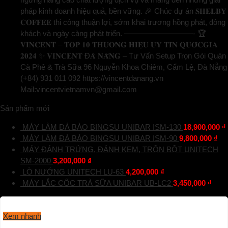
pháp kinh doanh hiệu quả, bền vững. 🎉 Chúc dự án 𝐒𝐇𝐄𝐋𝐁𝐘
𝐂𝐎𝐅𝐅𝐄𝐄 thi công thuận lợi, sớm khai trương hồng phát, đông
khách và ngày càng phát triển. —————————- 🏆
𝐕𝐈𝐍𝐂𝐄𝐍𝐓 – 𝐓𝐎𝐏 𝟏𝟎 𝐓𝐇𝐔̛𝐎̛𝐍𝐆 𝐇𝐈𝐄̣̂𝐔 𝐔𝐘 𝐓𝐈́𝐍 𝐐𝐔𝐎̂́𝐂𝐆𝐈𝐀
𝟐𝟎𝟐𝟒 ✨ 𝐕𝐈𝐍𝐂𝐄𝐍𝐓 Đ𝐀̀ 𝐍𝐀̆̃𝐍𝐆 – Tư Vấn Setup Trọn Gói Quán
Cà Phê & Trà Sữa 96 Nguyễn Khoa Chiêm, Cẩm Lệ, Đà Nẵng
(+84) 931 011 092 https://vincentdanang.vn
Mail:vincentvietnamvn@gmail.com
Sản phẩm mới
MÁY LÀM ĐÁ BÀO BINGSU UNIBAR ISM-130
18,900,000
₫
MÁY LÀM ĐÁ BÀO BINGSU UNIBAR ISM-90
9,800,000
₫
MÁY ĐÁNH TRỨNG, ĐÁNH KEM, TRỘN BỘT UNITECH
SM-2000
3,200,000
₫
LÒ NƯỚNG UNITECH LU-63
4,200,000
₫
MÁY LẮC CỐC TRÀ SỮA UNIBAR UB-LC2
3,450,000
₫
Xem nhanh