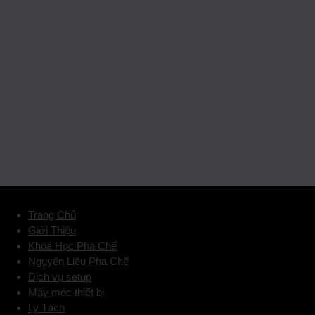
Trang Chủ
Giới Thiệu
Khoá Học Pha Chế
Nguyên Liệu Pha Chế
Dịch vụ setup
Máy móc thiết bị
Ly Tách