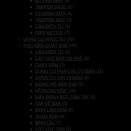
BỘ PHA DRIP
(9)
TAMPER BASE
(2)
CA ĐÁNH SỮA
(4)
TAMPING MAT
(5)
CÂN ĐIỆN TỬ
(1)
DRIP KETTLE
(7)
DỤNG CỤ PHỤC VỤ
(10)
PHỤ KIỆN QUẦY BAR
(49)
CÂN ĐIỆN TỬ
(2)
CÂY SỤC BỌT CÀ PHÊ
(2)
CHÀY DẦM
(2)
DỤNG CỤ PHA CHẾ CƠ BẢN
(11)
DỤNG CỤ VẮT CHANH
(3)
ĐỒNG HỒ BẤM GIỜ
(1)
KỆ ĐỰNG CỐC
(10)
MÁY ĐÁNH BỌT CẦM TAY
(3)
TẠP DỀ BAR
(0)
BÌNH LÀM KEM
(2)
THẢM BAR
(4)
BÌNH LẮC
(7)
VỢT LỌC TRÀ
(2)