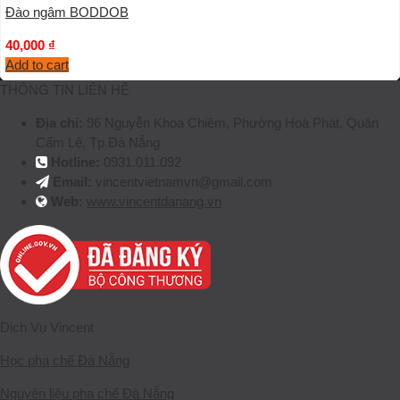
Đào ngâm BODDOB
40,000
₫
Add to cart
THÔNG TIN LIÊN HỆ
Địa chỉ:
96 Nguyễn Khoa Chiêm, Phường Hoà Phát, Quận
Cẩm Lệ, Tp Đà Nẵng
Hotline:
0931.011.092
Email:
vincentvietnamvn@gmail.com
Web:
www.vincentdanang.vn
Dịch Vụ Vincent
Học pha chế Đà Nẵng
Nguyên liệu pha chế Đà Nẵng