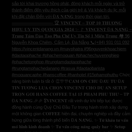
sắp tới khai trương hồng phát, đông khách mỗi ngày và trở
thành điểm đến yêu thích của giới trẻ & Và khách du lịc mỗi
khi đặt chân Đến với Đ𝐀̀ 𝐍𝐀̆̃𝐍𝐆 trong thời gian tới.
—————————- 🏆 𝐕𝐈𝐍𝐂𝐄𝐍𝐓 – 𝐓𝐎𝐏 𝟏𝟎 𝐓𝐇𝐔̛𝐎̛𝐍𝐆
𝐇𝐈𝐄̣̂𝐔 𝐔𝐘 𝐓𝐈́𝐍 𝐐𝐔𝐎̂́𝐂𝐆𝐈𝐀 𝟐𝟎𝟐𝟒 ✨ 🚩 𝐕𝐈𝐍𝐂𝐄𝐍𝐓 Đ𝐀̀ 𝐍𝐀̆̃𝐍𝐆 –
𝐓𝐫𝐮𝐧𝐠 𝐓𝐚̂𝐦 Đ𝐚̀𝐨 𝐓𝐚̣𝐨 𝐏𝐡𝐚 𝐂𝐡𝐞̂́ 𝐔𝐲 𝐓𝐢́𝐧 𝐒𝐨̂́ 𝟏 𝐌𝐢𝐞̂̀𝐧 𝐓𝐫𝐮𝐧𝐠 🏘️ 96
Nguyễn Khoa Chiêm, Cẩm Lệ, Đà Nẵng 📞(+84) 931 011 092
https://vincentdanang.vn #mayphatra #96nguyenkhoachiem
#daotaophache #phachemoquan #phachechuyennghiep
#phachetonghop #trungtamdaotaophache
#trungtamphachedanang #trasua #daotaobarista
#moquancaphe #hanscoffee #hanhotel #15phamphuthu
Chức
năng bình luận bị tắt
ở 👏🎊🎊𝐂𝐀̉𝐌 𝐎̛𝐍 𝐂𝐇𝐔̉ Đ𝐀̂̀𝐔 𝐓𝐔̛ Đ𝐀̃
𝐓𝐈𝐍 𝐓𝐔̛𝐎̛̉𝐍𝐆 𝐋𝐔̛̣𝐀 𝐂𝐇𝐎̣𝐍 𝐕𝐈𝐍𝐂𝐄𝐍𝐓 𝐂𝐇𝐎 𝐃𝐔̛̣ 𝐀́𝐍 𝐒𝐄𝐓𝐔𝐏
𝐓𝐑𝐎̣𝐍 𝐆𝐎́𝐈 𝐇𝐀𝐍𝐒 𝐂𝐎𝐅𝐅𝐄𝐄 𝐓𝐀̣𝐈 𝟏𝟓 𝐏𝐇𝐀̣𝐌 𝐏𝐇𝐔́ 𝐓𝐇𝐔̛́ – 𝐓𝐏
Đ𝐀̀ 𝐍𝐀̆̃𝐍𝐆.🎉🎉 🎖️𝐕𝐈𝐍𝐂𝐄𝐍𝐓 rất vinh dự khi tiếp tục được
đồng hành cùng Quý Chủ Đầu Tư trong hành trình xây dựng
một không gian 𝐂𝐎𝐅𝐅𝐄𝐄 hiện đại, chuyên nghiệp và đầy cảm
hứng giữa lòng thành phố biển Đ𝐀̀ 𝐍𝐀̆̃𝐍𝐆. ✨ 𝐓𝐮̛̀ 𝐤𝐡𝐚̂𝐮 𝐭𝐮̛ 𝐯𝐚̂́𝐧
𝐦𝐨̂ 𝐡𝐢̀𝐧𝐡 𝐤𝐢𝐧𝐡 𝐝𝐨𝐚𝐧𝐡 ✨ 𝐓𝐮̛ 𝐯𝐚̂́𝐧 𝐜𝐨̂𝐧𝐠 𝐧𝐚̆𝐧𝐠 𝐪𝐮𝐚̂̀𝐲 𝐛𝐚𝐫 ✨ 𝐒𝐞𝐭𝐮𝐩