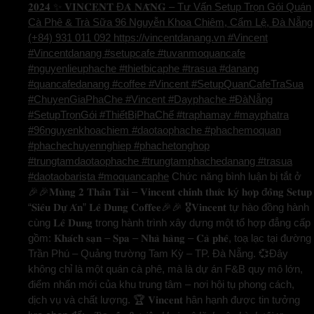
𝟐𝟎𝟐𝟒 ✨ 𝐕𝐈𝐍𝐂𝐄𝐍𝐓 Đ𝐀̀ 𝐍𝐀̆̃𝐍𝐆 – Tư Vấn Setup Trọn Gói Quán
Cà Phê & Trà Sữa 96 Nguyễn Khoa Chiêm, Cẩm Lệ, Đà Nẵng
(+84) 931 011 092 https://vincentdanang.vn #Vincent
#Vincentdanang #setupcafe #tuvanmoquancafe
#nguyenlieuphache #thietbicaphe #trasua #danang
#quancafedanang #coffee #Vincent #SetupQuanCafeTraSua
#ChuyenGiaPhaChe #Vincent #Dayphache #ĐàNẵng
#SetupTrọnGói #ThiếtBịPhaChế #traphamay #mayphatra
#96nguyenkhoachiem #daotaophache #phachemoquan
#phachechuyennghiep #phachetonghop
#trungtamdaotaophache #trungtamphachedanang #trasua
#daotaobarista #moquancaphe
Chức năng bình luận bị tắt
ở
🎉🎉𝐌𝐮̀𝐧𝐠 𝟐 𝐓𝐡𝐚̂̀𝐧 𝐓𝐚̀𝐢 – 𝐕𝐢𝐧𝐜𝐞𝐧𝐭 𝐜𝐡𝐢́𝐧𝐡 𝐭𝐡𝐮̛́𝐜 𝐤ý 𝐡𝐨̛̣𝐩 đ𝐨̂̀𝐧𝐠 𝐒𝐞𝐭𝐮𝐩
“𝐒𝐢𝐞̂𝐮 𝐃𝐮̛̣ 𝐀́𝐧” 𝐋𝐞̂ 𝐃𝐮𝐧𝐠 𝐂𝐨𝐟𝐟𝐞𝐞🎉🎉 🎖️𝐕𝐢𝐧𝐜𝐞𝐧𝐭 tự hào đồng hành
cùng 𝐋𝐞̂ 𝐃𝐮𝐧𝐠 trong hành trình xây dựng một tổ hợp đẳng cấp
gồm: 𝐊𝐡𝐚́𝐜𝐡 𝐬𝐚̣𝐧 – 𝐒𝐩𝐚 – 𝐍𝐡𝐚̀ 𝐡𝐚̀𝐧𝐠 – 𝐂𝐚̀ 𝐩𝐡𝐞̂, toạ lạc tại đường
Trần Phú – Quảng trường Tam Kỳ – TP. Đà Nẵng. 💞Đây
không chỉ là một quán cà phê, mà là dự án F&B quy mô lớn,
điểm nhấn mới của khu trung tâm – nơi hội tụ phong cách,
dịch vụ và chất lượng. 🏆 𝐕𝐢𝐧𝐜𝐞𝐧𝐭 hân hạnh được tin tưởng