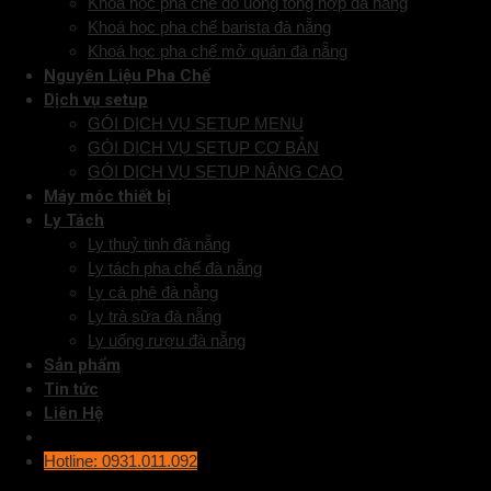
Khóa học pha chế đồ uống tổng hợp đà nẵng
Khoá học pha chế barista đà nẵng
Khoá học pha chế mở quán đà nẵng
Nguyên Liệu Pha Chế
Dịch vụ setup
GÓI DỊCH VỤ SETUP MENU
GÓI DỊCH VỤ SETUP CƠ BẢN
GÓI DỊCH VỤ SETUP NÂNG CAO
Máy móc thiết bị
Ly Tách
Ly thuỷ tinh đà nẵng
Ly tách pha chế đà nẵng
Ly cà phê đà nẵng
Ly trà sữa đà nẵng
Ly uống rượu đà nẵng
Sản phẩm
Tin tức
Liên Hệ
Hotline: 0931.011.092