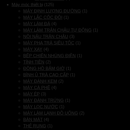
Máy móc thiết bị
(125)
MÁY ĐỊNH LƯỢNG ĐƯỜNG
(1)
MÁY LẮC CỐC ĐÔI
(1)
MÁY LÀM ĐÁ
(4)
MÁY LÀM TRÂN CHÂU TỰ ĐỘNG
(1)
NỒI NẤU TRÂN CHÂU
(3)
MÁY PHA TRÀ SIÊU TỐC
(1)
MÁY XAY
(4)
BẾP CHIÊN NHÚNG ĐIỆN
(1)
TÍNH TIỀN
(2)
ĐỒNG HỒ BẤM GIỜ
(1)
BÌNH Ủ TRÀ CAO CẤP
(1)
MÁY ĐÁNH KEM
(2)
MÁY CÀ PHÊ
(4)
MÁY ÉP
(3)
MÁY ĐÁNH TRỨNG
(1)
MÁY LỌC NƯỚC
(1)
MÁY LÀM LẠNH ĐỒ UỐNG
(2)
BÀN MÁT
(4)
THẺ RUNG
(1)