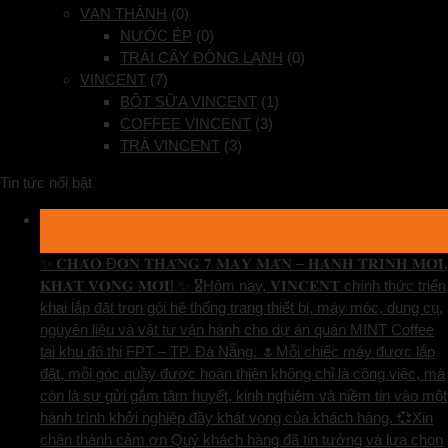
VẠN THÀNH
(0)
NƯỚC ÉP
(0)
TRÁI CÂY ĐÔNG LẠNH
(0)
VINCENT
(7)
BỘT SỮA VINCENT
(1)
COFFEE VINCENT
(3)
TRÀ VINCENT
(3)
Tin tức nổi bật
29
Th7
✨ 𝐂𝐇𝐀̀𝐎 Đ𝐎́𝐍 𝐓𝐇𝐀́𝐍𝐆 𝟕 𝐌𝐀𝐘 𝐌𝐀̆́𝐍 – 𝐇𝐀̀𝐍𝐇 𝐓𝐑𝐈̀𝐍𝐇 𝐌𝐎̛́𝐈,
𝐊𝐇𝐀́𝐓 𝐕𝐎̣𝐍𝐆 𝐌𝐎̛́𝐈! ✨ 🎖️Hôm nay, 𝐕𝐈𝐍𝐂𝐄𝐍𝐓 chính thức triển
khai lắp đặt trọn gói hệ thống trang thiết bị, máy móc, dụng cụ,
nguyên liệu và vật tư vận hành cho dự án quán MINT Coffee
tại khu đô thị FPT – TP. Đà Nẵng. 🌷Mỗi chiếc máy được lắp
đặt, mỗi góc quầy được hoàn thiện không chỉ là công việc, mà
còn là sự gửi gắm tâm huyết, kinh nghiệm và niềm tin vào một
hành trình khởi nghiệp đầy khát vọng của khách hàng. 💞Xin
chân thành cảm ơn Quý khách hàng đã tin tưởng và lựa chọn