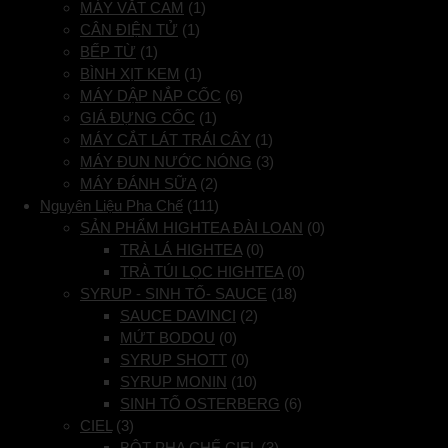
MÁY VẮT CAM
(1)
CÂN ĐIỆN TỬ
(1)
BẾP TỪ
(1)
BÌNH XỊT KEM
(1)
MÁY DẬP NẮP CỐC
(6)
GIÁ ĐỰNG CỐC
(1)
MÁY CẮT LÁT TRÁI CÂY
(1)
MÁY ĐUN NƯỚC NÓNG
(3)
MÁY ĐÁNH SỮA
(2)
Nguyên Liệu Pha Chế
(111)
SẢN PHẨM HIGHTEA ĐÀI LOAN
(0)
TRÀ LÁ HIGHTEA
(0)
TRÀ TÚI LỌC HIGHTEA
(0)
SYRUP - SINH TỐ- SAUCE
(18)
SAUCE DAVINCI
(2)
MỨT BODOU
(0)
SYRUP SHOTT
(0)
SYRUP MONIN
(10)
SINH TỐ OSTERBERG
(6)
CIEL
(3)
BỘT PHA CHẾ CIEL
(3)