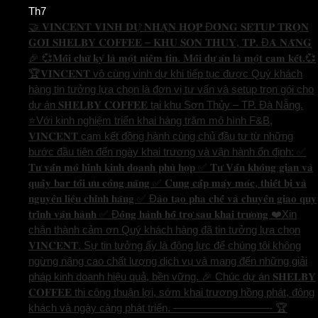
Th7
🤝 𝐕𝐈𝐍𝐂𝐄𝐍𝐓 𝐕𝐈𝐍𝐇 𝐃𝐔̛̣ 𝐍𝐇𝐀̣̂𝐍 𝐇𝐎̛̣𝐏 Đ𝐎̂̀𝐍𝐆 𝐒𝐄𝐓𝐔𝐏 𝐓𝐑𝐎̣𝐍
𝐆𝐎́𝐈 𝐒𝐇𝐄𝐋𝐁𝐘 𝐂𝐎𝐅𝐅𝐄𝐄 – 𝐊𝐇𝐔 𝐒𝐎̛𝐍 𝐓𝐇𝐔̉𝐘, 𝐓𝐏. Đ𝐀̀ 𝐍𝐀̆̃𝐍𝐆
🎉 💞𝐌𝐨̂̃𝐢 𝐜𝐡𝐮̛̃ 𝐤𝐲́ 𝐥𝐚̀ 𝐦𝐨̣̂𝐭 𝐧𝐢𝐞̂̀𝐦 𝐭𝐢𝐧. 𝐌𝐨̂̃𝐢 𝐝𝐮̛̣ 𝐚́𝐧 𝐥𝐚̀ 𝐦𝐨̣̂𝐭 𝐜𝐚𝐦 𝐤𝐞̂́𝐭.💞
🏆𝐕𝐈𝐍𝐂𝐄𝐍𝐓 vô cùng vinh dự khi tiếp tục được Quý khách
hàng tin tưởng lựa chọn là đơn vị tư vấn và setup trọn gói cho
dự án 𝐒𝐇𝐄𝐋𝐁𝐘 𝐂𝐎𝐅𝐅𝐄𝐄 tại khu Sơn Thủy – TP. Đà Nẵng.
⭐️Với kinh nghiệm triển khai hàng trăm mô hình F&B,
𝐕𝐈𝐍𝐂𝐄𝐍𝐓 cam kết đồng hành cùng chủ đầu tư từ những
bước đầu tiên đến ngày khai trương và vận hành ổn định: ✅
𝐓𝐮̛ 𝐯𝐚̂́𝐧 𝐦𝐨̂ 𝐡𝐢̀𝐧𝐡 𝐤𝐢𝐧𝐡 𝐝𝐨𝐚𝐧𝐡 𝐩𝐡𝐮̀ 𝐡𝐨̛̣𝐩 ✅ 𝐓𝐮̛ 𝐕𝐚̂́𝐧 𝐤𝐡𝐨̂𝐧𝐠 𝐠𝐢𝐚𝐧 𝐯𝐚̀
𝐪𝐮𝐚̂̀𝐲 𝐛𝐚𝐫 𝐭𝐨̂́𝐢 𝐮̛𝐮 𝐜𝐨̂𝐧𝐠 𝐧𝐚̆𝐧𝐠 ✅ 𝐂𝐮𝐧𝐠 𝐜𝐚̂́𝐩 𝐦𝐚́𝐲 𝐦𝐨́𝐜, 𝐭𝐡𝐢𝐞̂́𝐭 𝐛𝐢̣ 𝐯𝐚̀
𝐧𝐠𝐮𝐲𝐞̂𝐧 𝐥𝐢𝐞̣̂𝐮 𝐜𝐡𝐢́𝐧𝐡 𝐡𝐚̃𝐧𝐠 ✅ Đ𝐚̀𝐨 𝐭𝐚̣𝐨 𝐩𝐡𝐚 𝐜𝐡𝐞̂́ 𝐯𝐚̀ 𝐜𝐡𝐮𝐲𝐞̂̉𝐧 𝐠𝐢𝐚𝐨 𝐪𝐮𝐲
𝐭𝐫𝐢̀𝐧𝐡 𝐯𝐚̣̂𝐧 𝐡𝐚̀𝐧𝐡 ✅ Đ𝐨̂̀𝐧𝐠 𝐡𝐚̀𝐧𝐡 𝐡𝐨̂̃ 𝐭𝐫𝐨̛̣ 𝐬𝐚𝐮 𝐤𝐡𝐚𝐢 𝐭𝐫𝐮̛𝐨̛𝐧𝐠 ❤️Xin
chân thành cảm ơn Quý khách hàng đã tin tưởng lựa chọn
𝐕𝐈𝐍𝐂𝐄𝐍𝐓. Sự tin tưởng ấy là động lực để chúng tôi không
ngừng nâng cao chất lượng dịch vụ và mang đến những giải
pháp kinh doanh hiệu quả, bền vững. 🎉 Chúc dự án 𝐒𝐇𝐄𝐋𝐁𝐘
𝐂𝐎𝐅𝐅𝐄𝐄 thi công thuận lợi, sớm khai trương hồng phát, đông
khách và ngày càng phát triển. —————————- 🏆