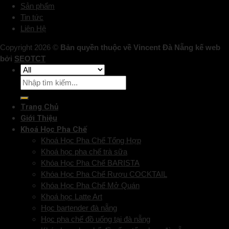
Sản phẩm
Tin tức
Liên Hệ
Copyright 2026 ©
Bản quyền thuộc về Vincent Đà Nẵng kế web
bởi
SEOTCT
Trang Chủ
Giới Thiệu
Khoá Học Pha Chế
Khoá Học Pha Chế Tổng Hợp
Khoá học pha chế trà sữa
Khóa Học Pha Chế BARISTA
Khóa Học Pha Chế Rượu COCKTAIL
Khóa Học Pha Chế Mở Quán
Khoá học Latte Art
Học bartender đà nẵng
Học pha chế đồ uống tại đà nẵng