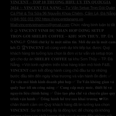
𝐕𝐈𝐍𝐂𝐄𝐍𝐓 – 𝐓𝐎𝐏 𝟏𝟎 𝐓𝐇𝐔̛𝐎̛𝐍𝐆 𝐇𝐈𝐄̣̂𝐔 𝐔𝐘 𝐓𝐈́𝐍 𝐐𝐔𝐎̂́𝐂𝐆𝐈𝐀
𝟐𝟎𝟐𝟒 ✨ 𝐕𝐈𝐍𝐂𝐄𝐍𝐓 Đ𝐀̀ 𝐍𝐀̆̃𝐍𝐆 – Tư Vấn Setup Trọn Gói Quán
Cà Phê & Trà Sữa 96 Nguyễn Khoa Chiêm, Cẩm Lệ, Đà Nẵng
(+84) 931 011 092 https://vincentdanang.vn
Mail:vincentvietnamvn@gmail.com
Chức năng bình luận bị tắt
ở 🤝 𝐕𝐈𝐍𝐂𝐄𝐍𝐓 𝐕𝐈𝐍𝐇 𝐃𝐔̛̣ 𝐍𝐇𝐀̣̂𝐍 𝐇𝐎̛̣𝐏 Đ𝐎̂̀𝐍𝐆 𝐒𝐄𝐓𝐔𝐏
𝐓𝐑𝐎̣𝐍 𝐆𝐎́𝐈 𝐒𝐇𝐄𝐋𝐁𝐘 𝐂𝐎𝐅𝐅𝐄𝐄 – 𝐊𝐇𝐔 𝐒𝐎̛𝐍 𝐓𝐇𝐔̉𝐘, 𝐓𝐏. Đ𝐀̀
𝐍𝐀̆̃𝐍𝐆🎉 💞𝐌𝐨̂̃𝐢 𝐜𝐡𝐮̛̃ 𝐤𝐲́ 𝐥𝐚̀ 𝐦𝐨̣̂𝐭 𝐧𝐢𝐞̂̀𝐦 𝐭𝐢𝐧. 𝐌𝐨̂̃𝐢 𝐝𝐮̛̣ 𝐚́𝐧 𝐥𝐚̀ 𝐦𝐨̣̂𝐭 𝐜𝐚𝐦
𝐤𝐞̂́𝐭.💞 🏆𝐕𝐈𝐍𝐂𝐄𝐍𝐓 vô cùng vinh dự khi tiếp tục được Quý
khách hàng tin tưởng lựa chọn là đơn vị tư vấn và setup trọn
gói cho dự án 𝐒𝐇𝐄𝐋𝐁𝐘 𝐂𝐎𝐅𝐅𝐄𝐄 tại khu Sơn Thủy – TP. Đà
Nẵng. ⭐️Với kinh nghiệm triển khai hàng trăm mô hình F&B,
𝐕𝐈𝐍𝐂𝐄𝐍𝐓 cam kết đồng hành cùng chủ đầu tư từ những
bước đầu tiên đến ngày khai trương và vận hành ổn định: ✅
𝐓𝐮̛ 𝐯𝐚̂́𝐧 𝐦𝐨̂ 𝐡𝐢̀𝐧𝐡 𝐤𝐢𝐧𝐡 𝐝𝐨𝐚𝐧𝐡 𝐩𝐡𝐮̀ 𝐡𝐨̛̣𝐩 ✅ 𝐓𝐮̛ 𝐕𝐚̂́𝐧 𝐤𝐡𝐨̂𝐧𝐠 𝐠𝐢𝐚𝐧 𝐯𝐚̀
𝐪𝐮𝐚̂̀𝐲 𝐛𝐚𝐫 𝐭𝐨̂́𝐢 𝐮̛𝐮 𝐜𝐨̂𝐧𝐠 𝐧𝐚̆𝐧𝐠 ✅ 𝐂𝐮𝐧𝐠 𝐜𝐚̂́𝐩 𝐦𝐚́𝐲 𝐦𝐨́𝐜, 𝐭𝐡𝐢𝐞̂́𝐭 𝐛𝐢̣ 𝐯𝐚̀
𝐧𝐠𝐮𝐲𝐞̂𝐧 𝐥𝐢𝐞̣̂𝐮 𝐜𝐡𝐢́𝐧𝐡 𝐡𝐚̃𝐧𝐠 ✅ Đ𝐚̀𝐨 𝐭𝐚̣𝐨 𝐩𝐡𝐚 𝐜𝐡𝐞̂́ 𝐯𝐚̀ 𝐜𝐡𝐮𝐲𝐞̂̉𝐧 𝐠𝐢𝐚𝐨 𝐪𝐮𝐲
𝐭𝐫𝐢̀𝐧𝐡 𝐯𝐚̣̂𝐧 𝐡𝐚̀𝐧𝐡 ✅ Đ𝐨̂̀𝐧𝐠 𝐡𝐚̀𝐧𝐡 𝐡𝐨̂̃ 𝐭𝐫𝐨̛̣ 𝐬𝐚𝐮 𝐤𝐡𝐚𝐢 𝐭𝐫𝐮̛𝐨̛𝐧𝐠 ❤️Xin
chân thành cảm ơn Quý khách hàng đã tin tưởng lựa chọn
𝐕𝐈𝐍𝐂𝐄𝐍𝐓. Sự tin tưởng ấy là động lực để chúng tôi không
ngừng nâng cao chất lượng dịch vụ và mang đến những giải