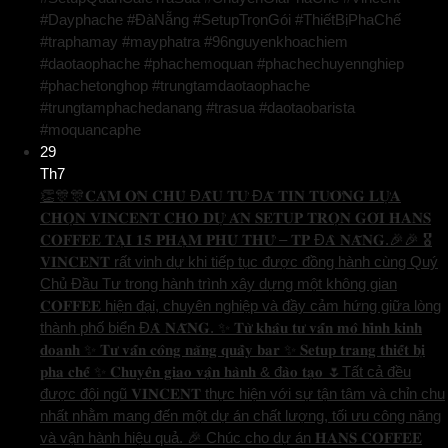
#Dayphache #ĐàNẵng #SetupTrọnGói #ThiếtBịPhaChế
#traphamay #mayphatra #96nguyenkhoachiem
#daotaophache #phachemoquan #phachechuyennghiep
#phachetonghop #trungtamdaotaophache
#trungtamphachedanang #trasua #daotaobarista
#moquancaphe
29
Th7
👏🎊🎊𝐂𝐀̉𝐌 𝐎̛𝐍 𝐂𝐇𝐔̉ Đ𝐀̂̀𝐔 𝐓𝐔̛ Đ𝐀̃ 𝐓𝐈𝐍 𝐓𝐔̛𝐎̛̉𝐍𝐆 𝐋𝐔̛̣𝐀
𝐂𝐇𝐎̣𝐍 𝐕𝐈𝐍𝐂𝐄𝐍𝐓 𝐂𝐇𝐎 𝐃𝐔̛̣ 𝐀́𝐍 𝐒𝐄𝐓𝐔𝐏 𝐓𝐑𝐎̣𝐍 𝐆𝐎́𝐈 𝐇𝐀𝐍𝐒
𝐂𝐎𝐅𝐅𝐄𝐄 𝐓𝐀̣𝐈 𝟏𝟓 𝐏𝐇𝐀̣𝐌 𝐏𝐇𝐔́ 𝐓𝐇𝐔̛́ – 𝐓𝐏 Đ𝐀̀ 𝐍𝐀̆̃𝐍𝐆.🎉🎉 🎖️
𝐕𝐈𝐍𝐂𝐄𝐍𝐓 rất vinh dự khi tiếp tục được đồng hành cùng Quý
Chủ Đầu Tư trong hành trình xây dựng một không gian
𝐂𝐎𝐅𝐅𝐄𝐄 hiện đại, chuyên nghiệp và đầy cảm hứng giữa lòng
thành phố biển Đ𝐀̀ 𝐍𝐀̆̃𝐍𝐆. ✨ 𝐓𝐮̛̀ 𝐤𝐡𝐚̂𝐮 𝐭𝐮̛ 𝐯𝐚̂́𝐧 𝐦𝐨̂ 𝐡𝐢̀𝐧𝐡 𝐤𝐢𝐧𝐡
𝐝𝐨𝐚𝐧𝐡 ✨ 𝐓𝐮̛ 𝐯𝐚̂́𝐧 𝐜𝐨̂𝐧𝐠 𝐧𝐚̆𝐧𝐠 𝐪𝐮𝐚̂̀𝐲 𝐛𝐚𝐫 ✨ 𝐒𝐞𝐭𝐮𝐩 𝐭𝐫𝐚𝐧𝐠 𝐭𝐡𝐢𝐞̂́𝐭 𝐛𝐢̣
𝐩𝐡𝐚 𝐜𝐡𝐞̂́ ✨ 𝐂𝐡𝐮𝐲𝐞̂̉𝐧 𝐠𝐢𝐚𝐨 𝐯𝐚̣̂𝐧 𝐡𝐚̀𝐧𝐡 & đ𝐚̀𝐨 𝐭𝐚̣𝐨 🌷Tất cả đều
được đội ngũ 𝐕𝐈𝐍𝐂𝐄𝐍𝐓 thực hiện với sự tận tâm và chỉn chu
nhất nhằm mang đến một dự án chất lượng, tối ưu công năng
và vận hành hiệu quả. 🎉 Chúc cho dự án 𝐇𝐀𝐍𝐒 𝐂𝐎𝐅𝐅𝐄𝐄