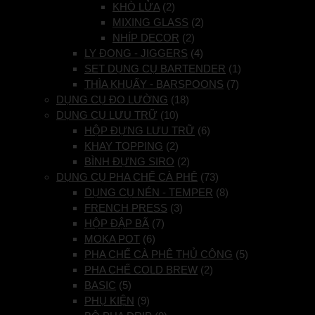
KHÒ LỬA
(2)
MIXING GLASS
(2)
NHÍP DECOR
(2)
LY ĐONG - JIGGERS
(4)
SET DỤNG CỤ BARTENDER
(1)
THÌA KHUẤY - BARSPOONS
(7)
DỤNG CỤ ĐO LƯỜNG
(18)
DỤNG CỤ LƯU TRỮ
(10)
HỘP ĐỰNG LƯU TRỮ
(6)
KHAY TOPPING
(2)
BÌNH ĐỰNG SIRO
(2)
DỤNG CỤ PHA CHẾ CÀ PHÊ
(73)
DỤNG CỤ NÉN - TEMPER
(8)
FRENCH PRESS
(3)
HỘP ĐẬP BÃ
(7)
MOKA POT
(6)
PHA CHẾ CÀ PHÊ THỦ CÔNG
(5)
PHA CHẾ COLD BREW
(2)
BASIC
(5)
PHỤ KIỆN
(9)