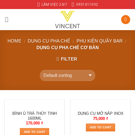
Skip
LÀM VIỆC 24/7
0931011092
to
content
HOME
DỤNG CỤ PHA CHẾ
PHỤ KIỆN QUẦY BAR
/
/
/
DỤNG CỤ PHA CHẾ CƠ BẢN
FILTER
BÌNH Ủ TRÀ THỦY TINH
DỤNG CỤ MỞ NẮP INOX
1600ML
75,000
₫
170,000
₫
ADD TO CART
ADD TO CART