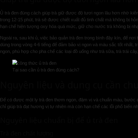
Ủ trà đen đúng cách giúp trà giữ được độ tươi ngon lâu hơn nhờ kiểm 
trong 12-15 phút, trà sẽ được chiết xuất đủ tinh chất mà không bị h
hạn chế hiện tượng oxy hóa quá mức, giữ cho nước trà không bị nhạ
Ngoài ra, sau khi ủ, việc bảo quản trà đen trong bình đậy kín, để n
dùng trong vòng 4-6 tiếng để đảm bảo vị ngon và màu sắc tốt nhất, 
ngon, phù hợp cho pha chế các loại đồ uống như trà sữa, trà trái câ
Tại sao cần ủ trà đen đúng cách?
Nguyên liệu và dụng cụ cần chu
Để có được một ly trà đen thơm ngon, đậm vị và chuẩn màu, bước đầ
chỉ giúp trà đạt hương vị tự nhiên mà còn hạn chế các lỗi phổ biến nh
Nguyên liệu chuẩn bị để ủ trà đen
Trà đen chất lượng