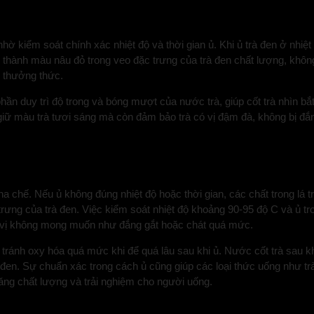
hờ kiểm soát chính xác nhiệt độ và thời gian ủ. Khi ủ trà đen ở nhiệ
ạo thành màu nâu đỏ trong veo đặc trưng của trà đen chất lượng, khô
i thưởng thức.
 phần duy trì độ trong và bóng mượt của nước trà, giúp cốt trà nhìn 
úp giữ màu trà tươi sáng mà còn đảm bảo trà có vị đậm đà, không bị đắ
a chế. Nếu ủ không đúng nhiệt độ hoặc thời gian, các chất trong lá t
trưng của trà đen. Việc kiểm soát nhiệt độ khoảng 90-95 độ C và ủ tr
g vị không mong muốn như đắng gắt hoặc chát quá mức.
, tránh oxy hóa quá mức khi để quá lâu sau khi ủ. Nước cốt trà sau 
en. Sự chuẩn xác trong cách ủ cũng giúp các loại thức uống như trà s
ăng chất lượng và trải nghiệm cho người uống.