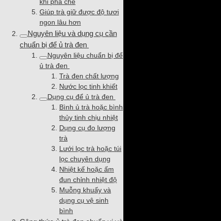
khi pha chế
Giúp trà giữ được độ tươi
ngon lâu hơn
Nguyên liệu và dụng cụ cần
chuẩn bị để ủ trà đen
Nguyên liệu chuẩn bị để
ủ trà đen
Trà đen chất lượng
Nước lọc tinh khiết
Dụng cụ để ủ trà đen
Bình ủ trà hoặc bình
thủy tinh chịu nhiệt
Dụng cụ đo lượng
trà
Lưới lọc trà hoặc túi
lọc chuyên dụng
Nhiệt kế hoặc ấm
đun chỉnh nhiệt độ
Muỗng khuấy và
dụng cụ vệ sinh
bình