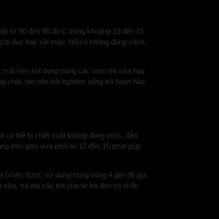
t độ từ 90 đến 95 độ C trong khoảng 10 đến 15
ng bị đục hay xỉn màu. Nếu ủ không đúng cách,
bắt mắt hơn khi dùng trong các món trà sữa hay
ng chát, tạo nên trải nghiệm uống trà hoàn hảo
rà có thể bị chiết xuất không đúng mức, dẫn
ong thời gian vừa phải từ 12 đến 15 phút giúp
khi ủ nên được sử dụng trong vòng 4 giờ để giữ
ữa, trà trái cây khi pha từ trà đen có vị ổn