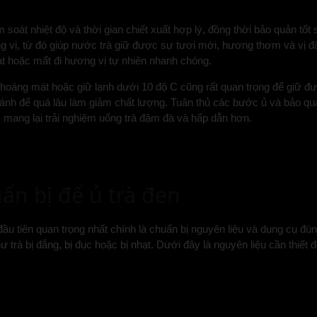
soát nhiệt độ và thời gian chiết xuất hợp lý, đồng thời bảo quản tốt 
ỏng vị, từ đó giúp nước trà giữ được sự tươi mới, hương thơm và vị 
t hoặc mất đi hương vị tự nhiên nhanh chóng.
ơi thoáng mát hoặc giữ lạnh dưới 10 độ C cũng rất quan trọng để giữ 
tránh để quá lâu làm giảm chất lượng. Tuân thủ các bước ủ và bảo qu
y, mang lại trải nghiệm uống trà đậm đà và hấp dẫn hơn.
ẩn bị để ủ trà đen
u tiên quan trọng nhất chính là chuẩn bị nguyên liệu và dụng cụ đú
ư trà bị đắng, bị đục hoặc bị nhạt. Dưới đây là nguyên liệu cần thiết 