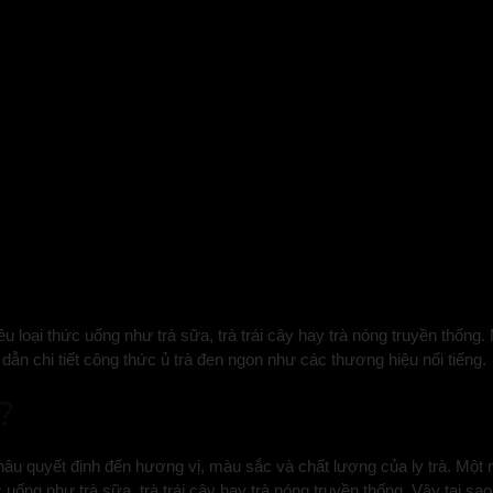
u loại thức uống như trà sữa, trà trái cây hay trà nóng truyền thống
dẫn chi tiết công thức ủ trà đen ngon như các thương hiệu nổi tiếng.
?
khâu quyết định đến hương vị, màu sắc và chất lượng của ly trà. Mộ
uống như trà sữa, trà trái cây hay trà nóng truyền thống. Vậy tại s