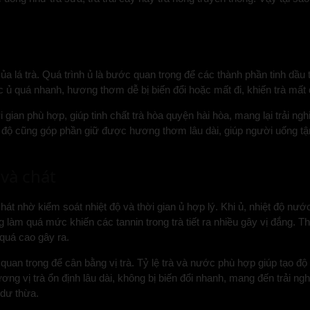
 lá trà. Quá trình ủ là bước quan trọng để các thành phần tinh dầu tr
ủ quá nhanh, hương thơm dễ bị biến đổi hoặc mất đi, khiến trà mất đ
i gian phù hợp, giúp tinh chất trà hòa quyện hài hòa, mang lại trải 
t độ cũng góp phần giữ được hương thơm lâu dài, giúp người uống t
và chát
át nhờ kiểm soát nhiệt độ và thời gian ủ hợp lý. Khi ủ, nhiệt độ nướ
làm quá mức khiến các tannin trong trà tiết ra nhiều gây vị đắng. Thờ
quá cao gây ra.
 quan trọng để cân bằng vị trà. Tỷ lệ trà và nước phù hợp giúp tạo đ
g vị trà ổn định lâu dài, không bị biến đổi nhanh, mang đến trải nghi
 dư thừa.