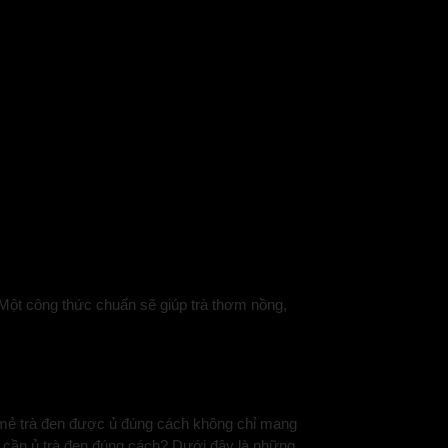
. Một công thức chuẩn sẽ giúp trà thơm nồng,
t mẻ trà đen được ủ đúng cách không chỉ mang
ao cần ủ trà đen đúng cách? Dưới đây là những