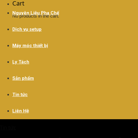
Cart
Nguyên Liệu Pha Chế
No products in the cart.
Dịch vụ setup
Máy móc thiết bị
Ly Tách
Sản phẩm
Tin tức
Liên Hệ
Tin tức