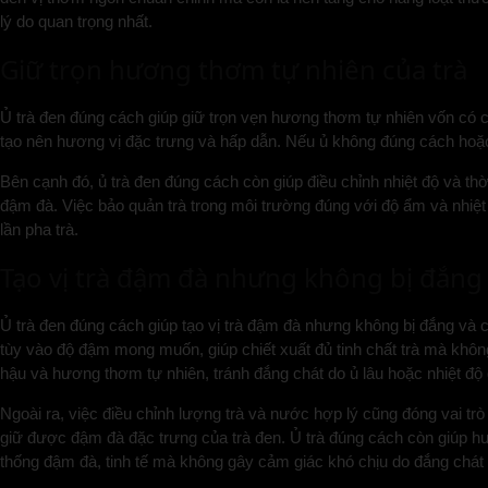
lý do quan trọng nhất.
Giữ trọn hương thơm tự nhiên của trà
Ủ trà đen đúng cách giúp giữ trọn vẹn hương thơm tự nhiên vốn có của
tạo nên hương vị đặc trưng và hấp dẫn. Nếu ủ không đúng cách hoặc 
Bên cạnh đó, ủ trà đen đúng cách còn giúp điều chỉnh nhiệt độ và thờ
đậm đà. Việc bảo quản trà trong môi trường đúng với độ ẩm và nhiệ
lần pha trà.
Tạo vị trà đậm đà nhưng không bị đắng 
Ủ trà đen đúng cách giúp tạo vị trà đậm đà nhưng không bị đắng và ch
tùy vào độ đậm mong muốn, giúp chiết xuất đủ tinh chất trà mà không 
hậu và hương thơm tự nhiên, tránh đắng chát do ủ lâu hoặc nhiệt độ 
Ngoài ra, việc điều chỉnh lượng trà và nước hợp lý cũng đóng vai trò
giữ được đậm đà đặc trưng của trà đen. Ủ trà đúng cách còn giúp hươn
thống đậm đà, tinh tế mà không gây cảm giác khó chịu do đắng chát