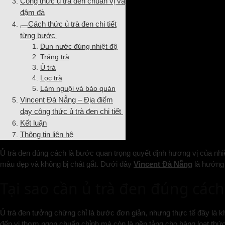
Công thức ủ trà đen chuẩn vị và
đậm đà
Cách thức ủ trà đen chi tiết
từng bước
Đun nước đúng nhiệt độ
Tráng trà
Ủ trà
Lọc trà
Làm nguội và bảo quản
Vincent Đà Nẵng – Địa điểm
dạy công thức ủ trà đen chi tiết
Kết luận
Thông tin liên hệ
Ủ trà đen đúng cách là bước quan trọng quyết định hương vị của nhiề
màu đẹp và không bị chát gắt. Dưới đây
Vincent Đà Nẵng
là hướng 
Tại sao cần ủ trà đen đúng cách
Ủ trà đen tưởng chừng chỉ là bước đơn giản, nhưng thực tế đây là 
đến vị thơm ngon chuẩn chỉnh mà còn là nền tảng cho hàng loạt thức 