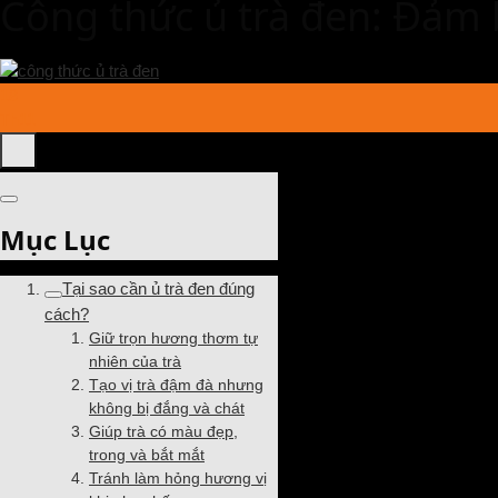
Công thức ủ trà đen: Đảm 
18
Th11
Mục Lục
Tại sao cần ủ trà đen đúng
cách?
Giữ trọn hương thơm tự
nhiên của trà
Tạo vị trà đậm đà nhưng
không bị đắng và chát
Giúp trà có màu đẹp,
trong và bắt mắt
Tránh làm hỏng hương vị