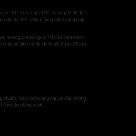
sau ủ. Khi ủ trà ở nhiệt độ khoảng 90-95 độ C
đậm đà lâu hơn. Việc ủ đúng cách cũng giúp
được hương vị tươi ngon. Trà đã ủ nên được
ản này sẽ giúp trà đen luôn giữ được độ tươi
ng chuẩn. Việc chọn đúng nguyên liệu không
để ủ trà đen đúng cách.