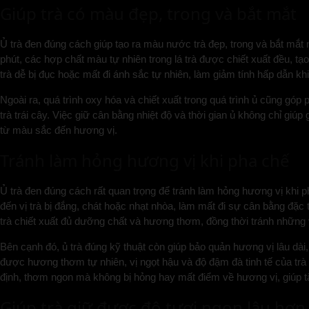
Giúp trà có màu đẹp, trong và bắt mắt
Ủ trà đen đúng cách giúp tạo ra màu nước trà đẹp, trong và bắt mắt n
phút, các hợp chất màu tự nhiên trong lá trà được chiết xuất đều, t
trà dễ bị đục hoặc mất đi ánh sắc tự nhiên, làm giảm tính hấp dẫn kh
Ngoài ra, quá trình oxy hóa và chiết xuất trong quá trình ủ cũng góp
trà trái cây. Việc giữ cân bằng nhiệt độ và thời gian ủ không chỉ gi
từ màu sắc đến hương vị.
Tránh làm hỏng hương vị khi pha chế
Ủ trà đen đúng cách rất quan trọng để tránh làm hỏng hương vị khi ph
đến vị trà bị đắng, chát hoặc nhạt nhòa, làm mất đi sự cân bằng đặc 
trà chiết xuất đủ dưỡng chất và hương thơm, đồng thời tránh nhữn
Bên cạnh đó, ủ trà đúng kỹ thuật còn giúp bảo quản hương vị lâu dài
được hương thơm tự nhiên, vị ngọt hậu và độ đậm đà tinh tế của trà đ
định, thơm ngon mà không bị hỏng hay mất điểm về hương vị, giúp t
Giúp trà giữ được độ tươi ngon lâu hơn