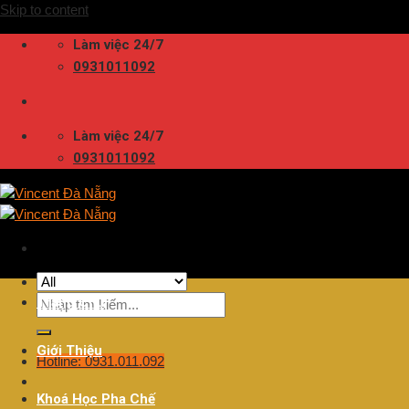
Skip to content
Làm việc 24/7
0931011092
Làm việc 24/7
0931011092
Trang Chủ
Giới Thiệu
Hotline: 0931.011.092
Khoá Học Pha Chế