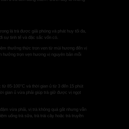
ong lá trà được giải phóng và phát huy tối đa,
i sự tinh tế và đặc sắc vốn có.
nghiệm thưởng thức trọn vẹn từ mùi hương đến vị
ận hưởng trọn vẹn hương vị nguyên bản mỗi
c từ 85-100°C và thời gian ủ từ 3 đến 15 phút
i gian ủ vừa phải giúp trà giữ được vị ngọt
ộ đậm vừa phải, vị trà không quá gắt nhưng vẫn
ệm uống trà sữa, trà trái cây hoặc trà truyền