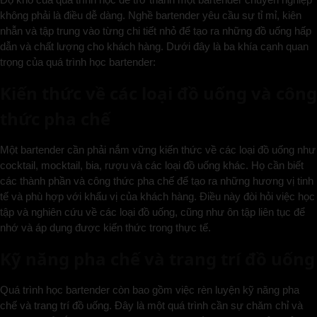
không phải là điều dễ dàng. Nghề bartender yêu cầu sự tỉ mỉ, kiên
nhẫn và tập trung vào từng chi tiết nhỏ để tạo ra những đồ uống hấp
dẫn và chất lượng cho khách hàng. Dưới đây là ba khía cạnh quan
trọng của quá trình học bartender:
Kiến thức về các loại đồ uống và công
thức pha chế
Một bartender cần phải nắm vững kiến thức về các loại đồ uống như
cocktail, mocktail, bia, rượu và các loại đồ uống khác. Họ cần biết
các thành phần và công thức pha chế để tạo ra những hương vị tinh
tế và phù hợp với khẩu vị của khách hàng. Điều này đòi hỏi việc học
tập và nghiên cứu về các loại đồ uống, cũng như ôn tập liên tục để
nhớ và áp dụng được kiến thức trong thực tế.
Kỹ năng pha chế và trang trí đồ uống
Quá trình học bartender còn bao gồm việc rèn luyện kỹ năng pha
chế và trang trí đồ uống. Đây là một quá trình cần sự chăm chỉ và