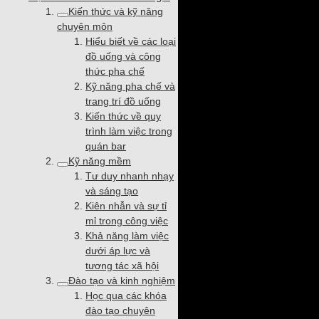
Kiến thức và kỹ năng
chuyên môn
Hiểu biết về các loại
đồ uống và công
thức pha chế
Kỹ năng pha chế và
trang trí đồ uống
Kiến thức về quy
trình làm việc trong
quán bar
Kỹ năng mềm
Tư duy nhanh nhạy
và sáng tạo
Kiên nhẫn và sự tỉ
mỉ trong công việc
Khả năng làm việc
dưới áp lực và
tương tác xã hội
Đào tạo và kinh nghiệm
Học qua các khóa
đào tạo chuyên