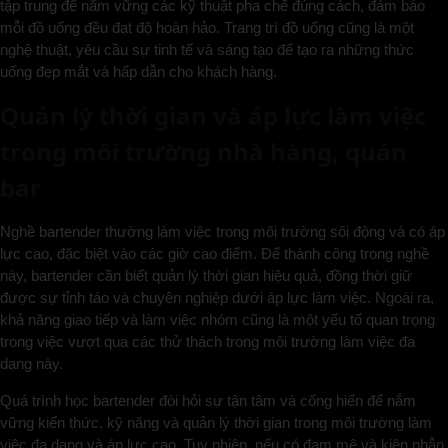
tập trung để nắm vững các kỹ thuật pha chế đúng cách, đảm bảo
mỗi đồ uống đều đạt độ hoàn hảo. Trang trí đồ uống cũng là một
nghệ thuật, yêu cầu sự tinh tế và sáng tạo để tạo ra những thức
uống đẹp mắt và hấp dẫn cho khách hàng.
Quản lý thời gian và áp lực làm việc
trong môi trường nhà hàng, quán
bar
Nghề bartender thường làm việc trong môi trường sôi động và có áp
lực cao, đặc biệt vào các giờ cao điểm. Để thành công trong nghề
này, bartender cần biết quản lý thời gian hiệu quả, đồng thời giữ
được sự tỉnh táo và chuyên nghiệp dưới áp lực làm việc. Ngoài ra,
khả năng giao tiếp và làm việc nhóm cũng là một yếu tố quan trọng
trong việc vượt qua các thử thách trong môi trường làm việc đa
dạng này.
Quá trình học bartender đòi hỏi sự tận tâm và cống hiến để nắm
vững kiến thức, kỹ năng và quản lý thời gian trong môi trường làm
việc đa dạng và áp lực cao. Tuy nhiên, nếu có đam mê và kiên nhẫn,