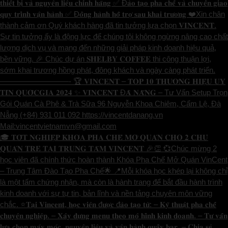
𝐭𝐡𝐢𝐞̂́𝐭 𝐛𝐢̣ 𝐯𝐚̀ 𝐧𝐠𝐮𝐲𝐞̂𝐧 𝐥𝐢𝐞̣̂𝐮 𝐜𝐡𝐢́𝐧𝐡 𝐡𝐚̃𝐧𝐠 ✅ Đ𝐚̀𝐨 𝐭𝐚̣𝐨 𝐩𝐡𝐚 𝐜𝐡𝐞̂́ 𝐯𝐚̀ 𝐜𝐡𝐮𝐲𝐞̂̉𝐧 𝐠𝐢𝐚𝐨
𝐪𝐮𝐲 𝐭𝐫𝐢̀𝐧𝐡 𝐯𝐚̣̂𝐧 𝐡𝐚̀𝐧𝐡 ✅ Đ𝐨̂̀𝐧𝐠 𝐡𝐚̀𝐧𝐡 𝐡𝐨̂̃ 𝐭𝐫𝐨̛̣ 𝐬𝐚𝐮 𝐤𝐡𝐚𝐢 𝐭𝐫𝐮̛𝐨̛𝐧𝐠 ❤️Xin chân
thành cảm ơn Quý khách hàng đã tin tưởng lựa chọn 𝐕𝐈𝐍𝐂𝐄𝐍𝐓.
Sự tin tưởng ấy là động lực để chúng tôi không ngừng nâng cao chất
lượng dịch vụ và mang đến những giải pháp kinh doanh hiệu quả,
bền vững. 🎉 Chúc dự án 𝐒𝐇𝐄𝐋𝐁𝐘 𝐂𝐎𝐅𝐅𝐄𝐄 thi công thuận lợi,
sớm khai trương hồng phát, đông khách và ngày càng phát triển.
—————————- 🏆 𝐕𝐈𝐍𝐂𝐄𝐍𝐓 – 𝐓𝐎𝐏 𝟏𝟎 𝐓𝐇𝐔̛𝐎̛𝐍𝐆 𝐇𝐈𝐄̣̂𝐔 𝐔𝐘
𝐓𝐈́𝐍 𝐐𝐔𝐎̂́𝐂𝐆𝐈𝐀 𝟐𝟎𝟐𝟒 ✨ 𝐕𝐈𝐍𝐂𝐄𝐍𝐓 Đ𝐀̀ 𝐍𝐀̆̃𝐍𝐆 – Tư Vấn Setup Trọn
Gói Quán Cà Phê & Trà Sữa 96 Nguyễn Khoa Chiêm, Cẩm Lệ, Đà
Nẵng (+84) 931 011 092 https://vincentdanang.vn
Mail:vincentvietnamvn@gmail.com
🎓 𝐓𝐎̂́𝐓 𝐍𝐆𝐇𝐈𝐄̣̂𝐏 𝐊𝐇𝐎́𝐀 𝐏𝐇𝐀 𝐂𝐇𝐄̂́ 𝐌𝐎̛̉ 𝐐𝐔𝐀́𝐍 𝐂𝐇𝐎 𝟐 𝐂𝐇𝐔̉
𝐐𝐔𝐀́𝐍 𝐓𝐑𝐄̉ 𝐓𝐀̣𝐈 𝐓𝐑𝐔𝐍𝐆 𝐓𝐀̂𝐌 𝐕𝐈𝐍𝐂𝐄𝐍𝐓 🎉👏 💞Chúc mừng 2
học viên đã chính thức hoàn thành Khóa Pha Chế Mở Quán VinCent
– Trung Tâm Đào Tạo Pha Chế🌟 📍Mỗi khóa học khép lại không chỉ
là một tấm chứng nhận, mà còn là hành trang để bắt đầu hành trình
kinh doanh với sự tự tin, bản lĩnh và nền tảng chuyên môn vững
chắc. ⭐️𝐓𝐚̣𝐢 𝐕𝐢𝐧𝐜𝐞𝐧𝐭, 𝐡𝐨̣𝐜 𝐯𝐢𝐞̂𝐧 đ𝐮̛𝐨̛̣𝐜 đ𝐚̀𝐨 𝐭𝐚̣𝐨 𝐭𝐮̛̀: – 𝐊𝐲̃ 𝐭𝐡𝐮𝐚̣̂𝐭 𝐩𝐡𝐚 𝐜𝐡𝐞̂́
𝐜𝐡𝐮𝐲𝐞̂𝐧 𝐧𝐠𝐡𝐢𝐞̣̂𝐩. – 𝐗𝐚̂𝐲 𝐝𝐮̛̣𝐧𝐠 𝐦𝐞𝐧𝐮 𝐭𝐡𝐞𝐨 𝐦𝐨̂ 𝐡𝐢̀𝐧𝐡 𝐤𝐢𝐧𝐡 𝐝𝐨𝐚𝐧𝐡. – 𝐓𝐮̛ 𝐯𝐚̂́𝐧
𝐥𝐮̛̣𝐚 𝐜𝐡𝐨̣𝐧 𝐦𝐚́𝐲 𝐦𝐨́𝐜, 𝐧𝐠𝐮𝐲𝐞̂𝐧 𝐥𝐢𝐞̣̂𝐮 𝐯𝐚̀ 𝐯𝐚̣̂𝐧 𝐡𝐚̀𝐧𝐡 𝐪𝐮𝐚̂̀𝐲 𝐛𝐚𝐫. – 𝐂𝐡𝐢𝐚 𝐬𝐞̉