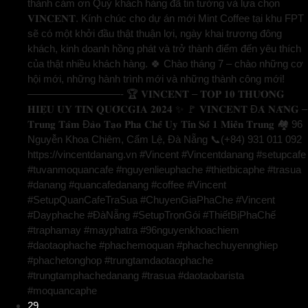
thành cảm ơn Quý khách hàng đã tin tưởng và lựa chọn
𝐕𝐈𝐍𝐂𝐄𝐍𝐓. Kính chúc cho dự án mới Mint Coffee tại khu FPT
sẽ có một khởi đầu thật thuận lợi, ngày khai trương đông
khách, kinh doanh hồng phát và trở thành điểm đến yêu thích
của thật nhiều khách hàng. 🍀 Chào tháng 7 – chào những cơ
hội mới, những hành trình mới và những thành công mới!
—————————- 🏆 𝐕𝐈𝐍𝐂𝐄𝐍𝐓 – 𝐓𝐎𝐏 𝟏𝟎 𝐓𝐇𝐔̛𝐎̛𝐍𝐆
𝐇𝐈𝐄̣̂𝐔 𝐔𝐘 𝐓𝐈́𝐍 𝐐𝐔𝐎̂́𝐂𝐆𝐈𝐀 𝟐𝟎𝟐𝟒 ✨ 🚩 𝐕𝐈𝐍𝐂𝐄𝐍𝐓 Đ𝐀̀ 𝐍𝐀̆̃𝐍𝐆 –
𝐓𝐫𝐮𝐧𝐠 𝐓𝐚̂𝐦 Đ𝐚̀𝐨 𝐓𝐚̣𝐨 𝐏𝐡𝐚 𝐂𝐡𝐞̂́ 𝐔𝐲 𝐓𝐢́𝐧 𝐒𝐨̂́ 𝟏 𝐌𝐢𝐞̂̀𝐧 𝐓𝐫𝐮𝐧𝐠 🏘️ 96
Nguyễn Khoa Chiêm, Cẩm Lệ, Đà Nẵng 📞(+84) 931 011 092
https://vincentdanang.vn #Vincent #Vincentdanang #setupcafe
#tuvanmoquancafe #nguyenlieuphache #thietbicaphe #trasua
#danang #quancafedanang #coffee #Vincent
#SetupQuanCafeTraSua #ChuyenGiaPhaChe #Vincent
#Dayphache #ĐàNẵng #SetupTrọnGói #ThiếtBịPhaChế
#traphamay #mayphatra #96nguyenkhoachiem
#daotaophache #phachemoquan #phachechuyennghiep
#phachetonghop #trungtamdaotaophache
#trungtamphachedanang #trasua #daotaobarista
#moquancaphe
29