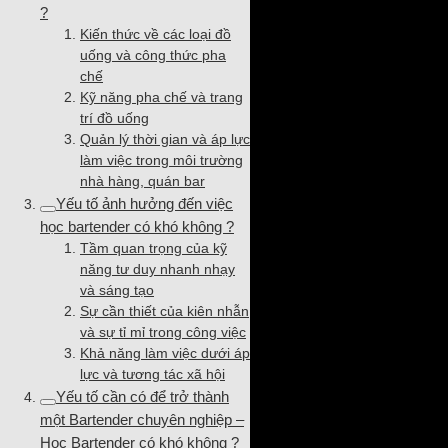
?
Kiến thức về các loại đồ
uống và công thức pha
chế
Kỹ năng pha chế và trang
trí đồ uống
Quản lý thời gian và áp lực
làm việc trong môi trường
nhà hàng, quán bar
Yếu tố ảnh hưởng đến việc
học bartender có khó không ?
Tầm quan trọng của kỹ
năng tư duy nhanh nhạy
và sáng tạo
Sự cần thiết của kiên nhẫn
và sự tỉ mỉ trong công việc
Khả năng làm việc dưới áp
lực và tương tác xã hội
Yếu tố cần có để trở thành
một Bartender chuyên nghiệp –
Học Bartender có khó không ?