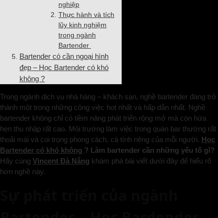
nghiệp
Thực hành và tích
lũy kinh nghiệm
trong ngành
Bartender
Bartender có cần ngoại hình
đẹp – Học Bartender có khó
không ?
Trong ngành dịch vụ nhà hàng – khách sạn, nghề bartender đang trở
thành một trong những công việc hot nhất và hấp dẫn nhất. Nghề
bartender không chỉ có tiềm năng phát triển rộng mở mà còn hứa
hẹn thu nhập rất cao. Môi trường làm việc trong quán bar thường rất
thoải mái và coi trọng phong cách, cá tính riêng của mỗi người.
Học
Bartender có khó không
? Làm bartender cần những yếu tố gì?
Hãy cùng
Vincent Đà Nẵng
khám phá bài viết dưới đây để hiểu rõ
hơn nghề này.
Sự phát triển của ngành
Bartender – Học Bardender