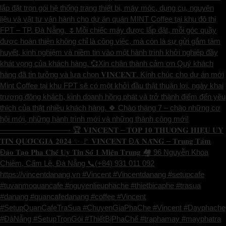
lắp đặt trọn gói hệ thống trang thiết bị, máy móc, dụng cụ, nguyên
liệu và vật tư vận hành cho dự án quán MINT Coffee tại khu đô thị
FPT – TP. Đà Nẵng. 🌷Mỗi chiếc máy được lắp đặt, mỗi góc quầy
được hoàn thiện không chỉ là công việc, mà còn là sự gửi gắm tâm
huyết, kinh nghiệm và niềm tin vào một hành trình khởi nghiệp đầy
khát vọng của khách hàng. 💞Xin chân thành cảm ơn Quý khách
hàng đã tin tưởng và lựa chọn 𝐕𝐈𝐍𝐂𝐄𝐍𝐓. Kính chúc cho dự án mới
Mint Coffee tại khu FPT sẽ có một khởi đầu thật thuận lợi, ngày khai
trương đông khách, kinh doanh hồng phát và trở thành điểm đến yêu
thích của thật nhiều khách hàng. 🍀 Chào tháng 7 – chào những cơ
hội mới, những hành trình mới và những thành công mới!
—————————- 🏆 𝐕𝐈𝐍𝐂𝐄𝐍𝐓 – 𝐓𝐎𝐏 𝟏𝟎 𝐓𝐇𝐔̛𝐎̛𝐍𝐆 𝐇𝐈𝐄̣̂𝐔 𝐔𝐘
𝐓𝐈́𝐍 𝐐𝐔𝐎̂́𝐂𝐆𝐈𝐀 𝟐𝟎𝟐𝟒 ✨ 🚩 𝐕𝐈𝐍𝐂𝐄𝐍𝐓 Đ𝐀̀ 𝐍𝐀̆̃𝐍𝐆 – 𝐓𝐫𝐮𝐧𝐠 𝐓𝐚̂𝐦
Đ𝐚̀𝐨 𝐓𝐚̣𝐨 𝐏𝐡𝐚 𝐂𝐡𝐞̂́ 𝐔𝐲 𝐓𝐢́𝐧 𝐒𝐨̂́ 𝟏 𝐌𝐢𝐞̂̀𝐧 𝐓𝐫𝐮𝐧𝐠 🏘️ 96 Nguyễn Khoa
Chiêm, Cẩm Lệ, Đà Nẵng 📞(+84) 931 011 092
https://vincentdanang.vn #Vincent #Vincentdanang #setupcafe
#tuvanmoquancafe #nguyenlieuphache #thietbicaphe #trasua
#danang #quancafedanang #coffee #Vincent
#SetupQuanCafeTraSua #ChuyenGiaPhaChe #Vincent #Dayphache
#ĐàNẵng #SetupTrọnGói #ThiếtBịPhaChế #traphamay #mayphatra