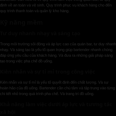
định về an toàn và vệ sinh. Quy trình phục vụ khách hàng cho đến
quy trình thanh toán và quản lý kho hàng.
Kỹ năng mềm
Tư duy nhanh nhạy và sáng tạo
Trong môi trường sôi động và áp lực cao của quán bar, tư duy nhanh
nhạy. Và sáng tạo là yếu tố quan trọng giúp bartender nhanh chóng
đáp ứng yêu cầu của khách hàng. Và đưa ra những giải pháp sáng
tạo trong việc pha chế đồ uống.
Kiên nhẫn và sự tỉ mỉ trong công việc
Kiên nhẫn và sự tỉ mỉ là yếu tố quyết định đến chất lượng. Và sự
hoàn hảo của đồ uống. Bartender cần chú tâm và tập trung vào từng
chi tiết nhỏ trong quá trình pha chế. Và trang trí đồ uống.
Khả năng làm việc dưới áp lực và tương tác
xã hội