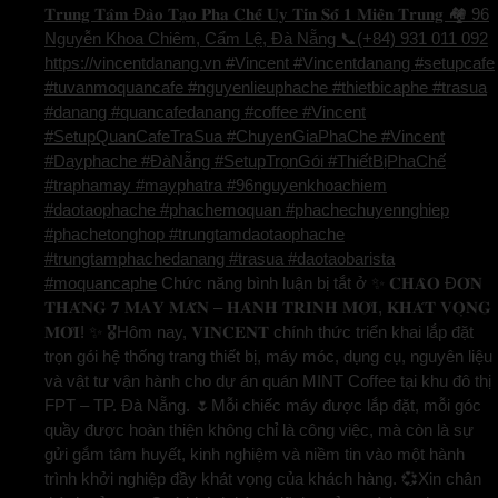
𝐓𝐫𝐮𝐧𝐠 𝐓𝐚̂𝐦 Đ𝐚̀𝐨 𝐓𝐚̣𝐨 𝐏𝐡𝐚 𝐂𝐡𝐞̂́ 𝐔𝐲 𝐓𝐢́𝐧 𝐒𝐨̂́ 𝟏 𝐌𝐢𝐞̂̀𝐧 𝐓𝐫𝐮𝐧𝐠 🏘️ 96
Nguyễn Khoa Chiêm, Cẩm Lệ, Đà Nẵng 📞(+84) 931 011 092
https://vincentdanang.vn #Vincent #Vincentdanang #setupcafe
#tuvanmoquancafe #nguyenlieuphache #thietbicaphe #trasua
#danang #quancafedanang #coffee #Vincent
#SetupQuanCafeTraSua #ChuyenGiaPhaChe #Vincent
#Dayphache #ĐàNẵng #SetupTrọnGói #ThiếtBịPhaChế
#traphamay #mayphatra #96nguyenkhoachiem
#daotaophache #phachemoquan #phachechuyennghiep
#phachetonghop #trungtamdaotaophache
#trungtamphachedanang #trasua #daotaobarista
#moquancaphe
Chức năng bình luận bị tắt
ở ✨ 𝐂𝐇𝐀̀𝐎 Đ𝐎́𝐍
𝐓𝐇𝐀́𝐍𝐆 𝟕 𝐌𝐀𝐘 𝐌𝐀̆́𝐍 – 𝐇𝐀̀𝐍𝐇 𝐓𝐑𝐈̀𝐍𝐇 𝐌𝐎̛́𝐈, 𝐊𝐇𝐀́𝐓 𝐕𝐎̣𝐍𝐆
𝐌𝐎̛́𝐈! ✨ 🎖️Hôm nay, 𝐕𝐈𝐍𝐂𝐄𝐍𝐓 chính thức triển khai lắp đặt
trọn gói hệ thống trang thiết bị, máy móc, dụng cụ, nguyên liệu
và vật tư vận hành cho dự án quán MINT Coffee tại khu đô thị
FPT – TP. Đà Nẵng. 🌷Mỗi chiếc máy được lắp đặt, mỗi góc
quầy được hoàn thiện không chỉ là công việc, mà còn là sự
gửi gắm tâm huyết, kinh nghiệm và niềm tin vào một hành
trình khởi nghiệp đầy khát vọng của khách hàng. 💞Xin chân