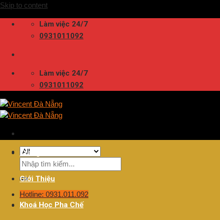
Skip to content
Làm việc 24/7
0931011092
Làm việc 24/7
0931011092
Trang Chủ
Giới Thiệu
Hotline: 0931.011.092
Khoá Học Pha Chế