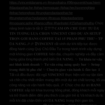
https://vincentdanang.vn #mayphatra #96nguyenkhoachiem
#daotaophache #phachemoquan #phachechuyennghiep
#phachetonghop #trungtamdaotaophache
#trungtamphachedanang #trasua #daotaobarista
#moquancaphe #hanscoffee #hanhotel #15phamphuthu
Chức
năng bình luận bị tắt
ở 👏🎊🎊𝐂𝐀̉𝐌 𝐎̛𝐍 𝐂𝐇𝐔̉ Đ𝐀̂̀𝐔 𝐓𝐔̛ Đ𝐀̃
𝐓𝐈𝐍 𝐓𝐔̛𝐎̛̉𝐍𝐆 𝐋𝐔̛̣𝐀 𝐂𝐇𝐎̣𝐍 𝐕𝐈𝐍𝐂𝐄𝐍𝐓 𝐂𝐇𝐎 𝐃𝐔̛̣ 𝐀́𝐍 𝐒𝐄𝐓𝐔𝐏
𝐓𝐑𝐎̣𝐍 𝐆𝐎́𝐈 𝐇𝐀𝐍𝐒 𝐂𝐎𝐅𝐅𝐄𝐄 𝐓𝐀̣𝐈 𝟏𝟓 𝐏𝐇𝐀̣𝐌 𝐏𝐇𝐔́ 𝐓𝐇𝐔̛́ – 𝐓𝐏
Đ𝐀̀ 𝐍𝐀̆̃𝐍𝐆.🎉🎉 🎖️𝐕𝐈𝐍𝐂𝐄𝐍𝐓 rất vinh dự khi tiếp tục được
đồng hành cùng Quý Chủ Đầu Tư trong hành trình xây dựng
một không gian 𝐂𝐎𝐅𝐅𝐄𝐄 hiện đại, chuyên nghiệp và đầy cảm
hứng giữa lòng thành phố biển Đ𝐀̀ 𝐍𝐀̆̃𝐍𝐆. ✨ 𝐓𝐮̛̀ 𝐤𝐡𝐚̂𝐮 𝐭𝐮̛ 𝐯𝐚̂́𝐧
𝐦𝐨̂ 𝐡𝐢̀𝐧𝐡 𝐤𝐢𝐧𝐡 𝐝𝐨𝐚𝐧𝐡 ✨ 𝐓𝐮̛ 𝐯𝐚̂́𝐧 𝐜𝐨̂𝐧𝐠 𝐧𝐚̆𝐧𝐠 𝐪𝐮𝐚̂̀𝐲 𝐛𝐚𝐫 ✨ 𝐒𝐞𝐭𝐮𝐩
𝐭𝐫𝐚𝐧𝐠 𝐭𝐡𝐢𝐞̂́𝐭 𝐛𝐢̣ 𝐩𝐡𝐚 𝐜𝐡𝐞̂́ ✨ 𝐂𝐡𝐮𝐲𝐞̂̉𝐧 𝐠𝐢𝐚𝐨 𝐯𝐚̣̂𝐧 𝐡𝐚̀𝐧𝐡 & đ𝐚̀𝐨 𝐭𝐚̣𝐨 🌷
Tất cả đều được đội ngũ 𝐕𝐈𝐍𝐂𝐄𝐍𝐓 thực hiện với sự tận tâm
và chỉn chu nhất nhằm mang đến một dự án chất lượng, tối ưu
công năng và vận hành hiệu quả. 🎉 Chúc cho dự án 𝐇𝐀𝐍𝐒
𝐂𝐎𝐅𝐅𝐄𝐄 sắp tới khai trương hồng phát, đông khách mỗi ngày
và trở thành điểm đến yêu thích của giới trẻ & Và khách du lịc
mỗi khi đặt chân Đến với Đ𝐀̀ 𝐍𝐀̆̃𝐍𝐆 trong thời gian tới.