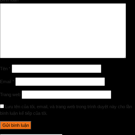
Tên
*
Email
*
Trang web
Lưu tên của tôi, email, và trang web trong trình duyệt này cho lần
bình luận kế tiếp của tôi.