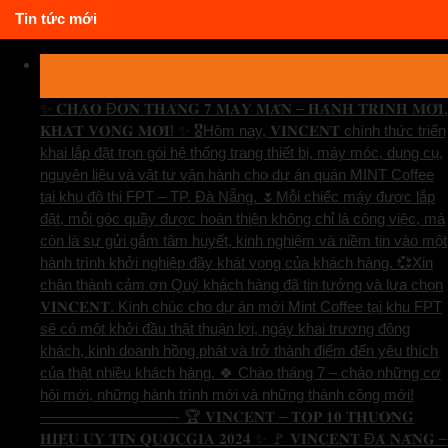
Tin tức mới
29
Th7
✨ 𝐂𝐇𝐀̀𝐎 Đ𝐎́𝐍 𝐓𝐇𝐀́𝐍𝐆 𝟕 𝐌𝐀𝐘 𝐌𝐀̆́𝐍 – 𝐇𝐀̀𝐍𝐇 𝐓𝐑𝐈̀𝐍𝐇 𝐌𝐎̛́𝐈,
𝐊𝐇𝐀́𝐓 𝐕𝐎̣𝐍𝐆 𝐌𝐎̛́𝐈! ✨ 🎖️Hôm nay, 𝐕𝐈𝐍𝐂𝐄𝐍𝐓 chính thức triển
khai lắp đặt trọn gói hệ thống trang thiết bị, máy móc, dụng cụ,
nguyên liệu và vật tư vận hành cho dự án quán MINT Coffee
tại khu đô thị FPT – TP. Đà Nẵng. 🌷Mỗi chiếc máy được lắp
đặt, mỗi góc quầy được hoàn thiện không chỉ là công việc, mà
còn là sự gửi gắm tâm huyết, kinh nghiệm và niềm tin vào một
hành trình khởi nghiệp đầy khát vọng của khách hàng. 💞Xin
chân thành cảm ơn Quý khách hàng đã tin tưởng và lựa chọn
𝐕𝐈𝐍𝐂𝐄𝐍𝐓. Kính chúc cho dự án mới Mint Coffee tại khu FPT
sẽ có một khởi đầu thật thuận lợi, ngày khai trương đông
khách, kinh doanh hồng phát và trở thành điểm đến yêu thích
của thật nhiều khách hàng. 🍀 Chào tháng 7 – chào những cơ
hội mới, những hành trình mới và những thành công mới!
—————————- 🏆 𝐕𝐈𝐍𝐂𝐄𝐍𝐓 – 𝐓𝐎𝐏 𝟏𝟎 𝐓𝐇𝐔̛𝐎̛𝐍𝐆
𝐇𝐈𝐄̣̂𝐔 𝐔𝐘 𝐓𝐈́𝐍 𝐐𝐔𝐎̂́𝐂𝐆𝐈𝐀 𝟐𝟎𝟐𝟒 ✨ 🚩 𝐕𝐈𝐍𝐂𝐄𝐍𝐓 Đ𝐀̀ 𝐍𝐀̆̃𝐍𝐆 –