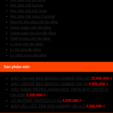
Học pha chế barista
Học pha chế mở quán
Học pha chế rượu Cocktail
Nguyên liệu pha chế đà nẵng
Setup quán cafe đà nẵng
Setup quán trà sữa đà nẵng
Thiết bị pha chế đà nẵng
Ly thuỷ tinh đà nẵng
Ly trà sữa đà nẵng
Ly uống rượu đà nẵng
Sản phẩm mới
MÁY LÀM ĐÁ BÀO BINGSU UNIBAR ISM-130
18,900,000
₫
MÁY LÀM ĐÁ BÀO BINGSU UNIBAR ISM-90
9,800,000
₫
MÁY ĐÁNH TRỨNG, ĐÁNH KEM, TRỘN BỘT UNITECH
SM-2000
3,200,000
₫
LÒ NƯỚNG UNITECH LU-63
4,200,000
₫
MÁY LẮC CỐC TRÀ SỮA UNIBAR UB-LC2
3,450,000
₫