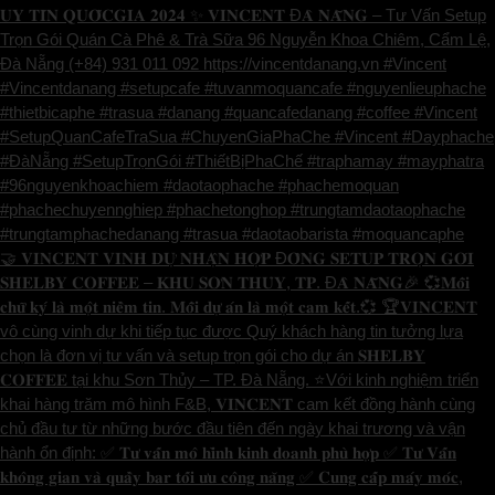
𝐔𝐘 𝐓𝐈́𝐍 𝐐𝐔𝐎̂́𝐂𝐆𝐈𝐀 𝟐𝟎𝟐𝟒 ✨ 𝐕𝐈𝐍𝐂𝐄𝐍𝐓 Đ𝐀̀ 𝐍𝐀̆̃𝐍𝐆 – Tư Vấn Setup
Trọn Gói Quán Cà Phê & Trà Sữa 96 Nguyễn Khoa Chiêm, Cẩm Lệ,
Đà Nẵng (+84) 931 011 092 https://vincentdanang.vn #Vincent
#Vincentdanang #setupcafe #tuvanmoquancafe #nguyenlieuphache
#thietbicaphe #trasua #danang #quancafedanang #coffee #Vincent
#SetupQuanCafeTraSua #ChuyenGiaPhaChe #Vincent #Dayphache
#ĐàNẵng #SetupTrọnGói #ThiếtBịPhaChế #traphamay #mayphatra
#96nguyenkhoachiem #daotaophache #phachemoquan
#phachechuyennghiep #phachetonghop #trungtamdaotaophache
#trungtamphachedanang #trasua #daotaobarista #moquancaphe
🤝 𝐕𝐈𝐍𝐂𝐄𝐍𝐓 𝐕𝐈𝐍𝐇 𝐃𝐔̛̣ 𝐍𝐇𝐀̣̂𝐍 𝐇𝐎̛̣𝐏 Đ𝐎̂̀𝐍𝐆 𝐒𝐄𝐓𝐔𝐏 𝐓𝐑𝐎̣𝐍 𝐆𝐎́𝐈
𝐒𝐇𝐄𝐋𝐁𝐘 𝐂𝐎𝐅𝐅𝐄𝐄 – 𝐊𝐇𝐔 𝐒𝐎̛𝐍 𝐓𝐇𝐔̉𝐘, 𝐓𝐏. Đ𝐀̀ 𝐍𝐀̆̃𝐍𝐆🎉 💞𝐌𝐨̂̃𝐢
𝐜𝐡𝐮̛̃ 𝐤𝐲́ 𝐥𝐚̀ 𝐦𝐨̣̂𝐭 𝐧𝐢𝐞̂̀𝐦 𝐭𝐢𝐧. 𝐌𝐨̂̃𝐢 𝐝𝐮̛̣ 𝐚́𝐧 𝐥𝐚̀ 𝐦𝐨̣̂𝐭 𝐜𝐚𝐦 𝐤𝐞̂́𝐭.💞 🏆𝐕𝐈𝐍𝐂𝐄𝐍𝐓
vô cùng vinh dự khi tiếp tục được Quý khách hàng tin tưởng lựa
chọn là đơn vị tư vấn và setup trọn gói cho dự án 𝐒𝐇𝐄𝐋𝐁𝐘
𝐂𝐎𝐅𝐅𝐄𝐄 tại khu Sơn Thủy – TP. Đà Nẵng. ⭐️Với kinh nghiệm triển
khai hàng trăm mô hình F&B, 𝐕𝐈𝐍𝐂𝐄𝐍𝐓 cam kết đồng hành cùng
chủ đầu tư từ những bước đầu tiên đến ngày khai trương và vận
hành ổn định: ✅ 𝐓𝐮̛ 𝐯𝐚̂́𝐧 𝐦𝐨̂ 𝐡𝐢̀𝐧𝐡 𝐤𝐢𝐧𝐡 𝐝𝐨𝐚𝐧𝐡 𝐩𝐡𝐮̀ 𝐡𝐨̛̣𝐩 ✅ 𝐓𝐮̛ 𝐕𝐚̂́𝐧
𝐤𝐡𝐨̂𝐧𝐠 𝐠𝐢𝐚𝐧 𝐯𝐚̀ 𝐪𝐮𝐚̂̀𝐲 𝐛𝐚𝐫 𝐭𝐨̂́𝐢 𝐮̛𝐮 𝐜𝐨̂𝐧𝐠 𝐧𝐚̆𝐧𝐠 ✅ 𝐂𝐮𝐧𝐠 𝐜𝐚̂́𝐩 𝐦𝐚́𝐲 𝐦𝐨́𝐜,