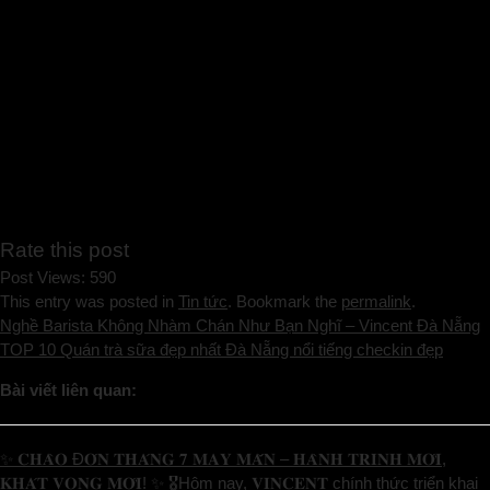
Rate this post
Post Views:
590
This entry was posted in
Tin tức
. Bookmark the
permalink
.
Nghề Barista Không Nhàm Chán Như Bạn Nghĩ – Vincent Đà Nẵng
TOP 10 Quán trà sữa đẹp nhất Đà Nẵng nổi tiếng checkin đẹp
Bài viết liên quan:
✨ 𝐂𝐇𝐀̀𝐎 Đ𝐎́𝐍 𝐓𝐇𝐀́𝐍𝐆 𝟕 𝐌𝐀𝐘 𝐌𝐀̆́𝐍 – 𝐇𝐀̀𝐍𝐇 𝐓𝐑𝐈̀𝐍𝐇 𝐌𝐎̛́𝐈,
𝐊𝐇𝐀́𝐓 𝐕𝐎̣𝐍𝐆 𝐌𝐎̛́𝐈! ✨ 🎖️Hôm nay, 𝐕𝐈𝐍𝐂𝐄𝐍𝐓 chính thức triển khai