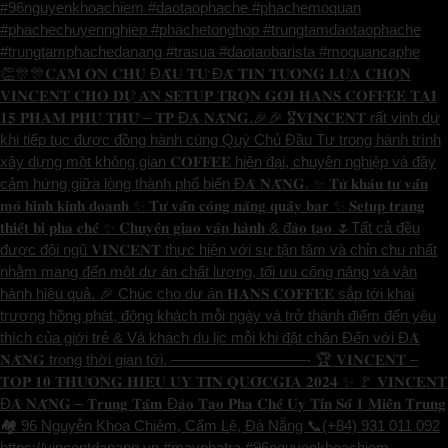
#96nguyenkhoachiem #daotaophache #phachemoquan
#phachechuyennghiep #phachetonghop #trungtamdaotaophache
#trungtamphachedanang #trasua #daotaobarista #moquancaphe
👏🎊🎊𝐂𝐀̉𝐌 𝐎̛𝐍 𝐂𝐇𝐔̉ Đ𝐀̂̀𝐔 𝐓𝐔̛ Đ𝐀̃ 𝐓𝐈𝐍 𝐓𝐔̛𝐎̛̉𝐍𝐆 𝐋𝐔̛̣𝐀 𝐂𝐇𝐎̣𝐍
𝐕𝐈𝐍𝐂𝐄𝐍𝐓 𝐂𝐇𝐎 𝐃𝐔̛̣ 𝐀́𝐍 𝐒𝐄𝐓𝐔𝐏 𝐓𝐑𝐎̣𝐍 𝐆𝐎́𝐈 𝐇𝐀𝐍𝐒 𝐂𝐎𝐅𝐅𝐄𝐄 𝐓𝐀̣𝐈
𝟏𝟓 𝐏𝐇𝐀̣𝐌 𝐏𝐇𝐔́ 𝐓𝐇𝐔̛́ – 𝐓𝐏 Đ𝐀̀ 𝐍𝐀̆̃𝐍𝐆.🎉🎉 🎖️𝐕𝐈𝐍𝐂𝐄𝐍𝐓 rất vinh dự
khi tiếp tục được đồng hành cùng Quý Chủ Đầu Tư trong hành trình
xây dựng một không gian 𝐂𝐎𝐅𝐅𝐄𝐄 hiện đại, chuyên nghiệp và đầy
cảm hứng giữa lòng thành phố biển Đ𝐀̀ 𝐍𝐀̆̃𝐍𝐆. ✨ 𝐓𝐮̛̀ 𝐤𝐡𝐚̂𝐮 𝐭𝐮̛ 𝐯𝐚̂́𝐧
𝐦𝐨̂ 𝐡𝐢̀𝐧𝐡 𝐤𝐢𝐧𝐡 𝐝𝐨𝐚𝐧𝐡 ✨ 𝐓𝐮̛ 𝐯𝐚̂́𝐧 𝐜𝐨̂𝐧𝐠 𝐧𝐚̆𝐧𝐠 𝐪𝐮𝐚̂̀𝐲 𝐛𝐚𝐫 ✨ 𝐒𝐞𝐭𝐮𝐩 𝐭𝐫𝐚𝐧𝐠
𝐭𝐡𝐢𝐞̂́𝐭 𝐛𝐢̣ 𝐩𝐡𝐚 𝐜𝐡𝐞̂́ ✨ 𝐂𝐡𝐮𝐲𝐞̂̉𝐧 𝐠𝐢𝐚𝐨 𝐯𝐚̣̂𝐧 𝐡𝐚̀𝐧𝐡 & đ𝐚̀𝐨 𝐭𝐚̣𝐨 🌷Tất cả đều
được đội ngũ 𝐕𝐈𝐍𝐂𝐄𝐍𝐓 thực hiện với sự tận tâm và chỉn chu nhất
nhằm mang đến một dự án chất lượng, tối ưu công năng và vận
hành hiệu quả. 🎉 Chúc cho dự án 𝐇𝐀𝐍𝐒 𝐂𝐎𝐅𝐅𝐄𝐄 sắp tới khai
trương hồng phát, đông khách mỗi ngày và trở thành điểm đến yêu
thích của giới trẻ & Và khách du lịc mỗi khi đặt chân Đến với Đ𝐀̀
𝐍𝐀̆̃𝐍𝐆 trong thời gian tới. —————————- 🏆 𝐕𝐈𝐍𝐂𝐄𝐍𝐓 –
𝐓𝐎𝐏 𝟏𝟎 𝐓𝐇𝐔̛𝐎̛𝐍𝐆 𝐇𝐈𝐄̣̂𝐔 𝐔𝐘 𝐓𝐈́𝐍 𝐐𝐔𝐎̂́𝐂𝐆𝐈𝐀 𝟐𝟎𝟐𝟒 ✨ 🚩 𝐕𝐈𝐍𝐂𝐄𝐍𝐓
Đ𝐀̀ 𝐍𝐀̆̃𝐍𝐆 – 𝐓𝐫𝐮𝐧𝐠 𝐓𝐚̂𝐦 Đ𝐚̀𝐨 𝐓𝐚̣𝐨 𝐏𝐡𝐚 𝐂𝐡𝐞̂́ 𝐔𝐲 𝐓𝐢́𝐧 𝐒𝐨̂́ 𝟏 𝐌𝐢𝐞̂̀𝐧 𝐓𝐫𝐮𝐧𝐠
🏘️ 96 Nguyễn Khoa Chiêm, Cẩm Lệ, Đà Nẵng 📞(+84) 931 011 092
https://vincentdanang.vn #mayphatra #96nguyenkhoachiem