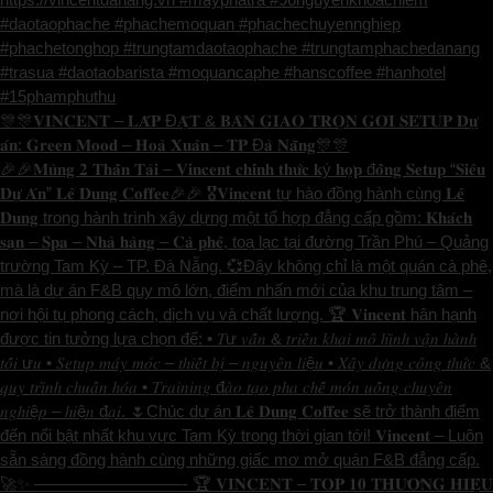
#daotaophache #phachemoquan #phachechuyennghiep
#phachetonghop #trungtamdaotaophache #trungtamphachedanang
#trasua #daotaobarista #moquancaphe #hanscoffee #hanhotel
#15phamphuthu
🎊🎊𝐕𝐈𝐍𝐂𝐄𝐍𝐓 – 𝐋𝐀̆́𝐏 Đ𝐀̣̆𝐓 & 𝐁𝐀̀𝐍 𝐆𝐈𝐀𝐎 𝐓𝐑𝐎̣𝐍 𝐆𝐎́𝐈 𝐒𝐄𝐓𝐔𝐏 𝐃𝐮̛̣
𝐚́𝐧: 𝐆𝐫𝐞𝐞𝐧 𝐌𝐨𝐨𝐝 – 𝐇𝐨𝐚̀ 𝐗𝐮𝐚̂𝐧 – 𝐓𝐏 Đ𝐚̀ 𝐍𝐚̆̃𝐧𝐠🎊🎊
🎉🎉𝐌𝐮̀𝐧𝐠 𝟐 𝐓𝐡𝐚̂̀𝐧 𝐓𝐚̀𝐢 – 𝐕𝐢𝐧𝐜𝐞𝐧𝐭 𝐜𝐡𝐢́𝐧𝐡 𝐭𝐡𝐮̛́𝐜 𝐤ý 𝐡𝐨̛̣𝐩 đ𝐨̂̀𝐧𝐠 𝐒𝐞𝐭𝐮𝐩 “𝐒𝐢𝐞̂𝐮
𝐃𝐮̛̣ 𝐀́𝐧” 𝐋𝐞̂ 𝐃𝐮𝐧𝐠 𝐂𝐨𝐟𝐟𝐞𝐞🎉🎉 🎖️𝐕𝐢𝐧𝐜𝐞𝐧𝐭 tự hào đồng hành cùng 𝐋𝐞̂
𝐃𝐮𝐧𝐠 trong hành trình xây dựng một tổ hợp đẳng cấp gồm: 𝐊𝐡𝐚́𝐜𝐡
𝐬𝐚̣𝐧 – 𝐒𝐩𝐚 – 𝐍𝐡𝐚̀ 𝐡𝐚̀𝐧𝐠 – 𝐂𝐚̀ 𝐩𝐡𝐞̂, toạ lạc tại đường Trần Phú – Quảng
trường Tam Kỳ – TP. Đà Nẵng. 💞Đây không chỉ là một quán cà phê,
mà là dự án F&B quy mô lớn, điểm nhấn mới của khu trung tâm –
nơi hội tụ phong cách, dịch vụ và chất lượng. 🏆 𝐕𝐢𝐧𝐜𝐞𝐧𝐭 hân hạnh
được tin tưởng lựa chọn để: • 𝑇ư 𝑣𝑎̂́𝑛 & 𝑡𝑟𝑖𝑒̂̉𝑛 𝑘ℎ𝑎𝑖 𝑚𝑜̂ ℎ𝑖̀𝑛ℎ 𝑣𝑎̣̂𝑛 ℎ𝑎̀𝑛ℎ
𝑡𝑜̂́𝑖 ư𝑢 • 𝑆𝑒𝑡𝑢𝑝 𝑚𝑎́𝑦 𝑚𝑜́𝑐 – 𝑡ℎ𝑖𝑒̂́𝑡 𝑏𝑖̣ – 𝑛𝑔𝑢𝑦𝑒̂𝑛 𝑙𝑖ệ𝑢 • 𝑋𝑎̂𝑦 𝑑𝑢̛̣𝑛𝑔 𝑐𝑜̂𝑛𝑔 𝑡ℎ𝑢̛́𝑐 &
𝑞𝑢𝑦 𝑡𝑟𝑖̀𝑛ℎ 𝑐ℎ𝑢𝑎̂̉𝑛 ℎ𝑜́𝑎 • 𝑇𝑟𝑎𝑖𝑛𝑖𝑛𝑔 đ𝑎̀𝑜 𝑡𝑎̣𝑜 𝑝ℎ𝑎 𝑐ℎ𝑒̂́ 𝑚𝑜́𝑛 𝑢𝑜̂́𝑛𝑔 𝑐ℎ𝑢𝑦𝑒̂𝑛
𝑛𝑔ℎ𝑖ệ𝑝 – ℎ𝑖ệ𝑛 đ𝑎̣𝑖. 🌷Chúc dự án 𝐋𝐞̂ 𝐃𝐮𝐧𝐠 𝐂𝐨𝐟𝐟𝐞𝐞 sẽ trở thành điểm
đến nổi bật nhất khu vực Tam Kỳ trong thời gian tới! 𝐕𝐢𝐧𝐜𝐞𝐧𝐭 – Luôn
sẵn sàng đồng hành cùng những giấc mơ mở quán F&B đẳng cấp.
🚀✨ —————————- 🏆 𝐕𝐈𝐍𝐂𝐄𝐍𝐓 – 𝐓𝐎𝐏 𝟏𝟎 𝐓𝐇𝐔̛𝐎̛𝐍𝐆 𝐇𝐈𝐄̣̂𝐔