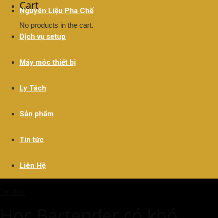
Cart
Nguyên Liệu Pha Chế
No products in the cart.
Dịch vụ setup
Máy móc thiết bị
Ly Tách
Sản phẩm
Tin tức
Liên Hệ
Tin tức
Học Bartender có khó