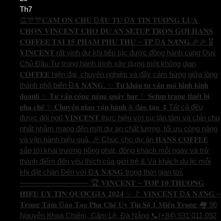
Th7
👏🎊🎊𝐂𝐀̉𝐌 𝐎̛𝐍 𝐂𝐇𝐔̉ Đ𝐀̂̀𝐔 𝐓𝐔̛ Đ𝐀̃ 𝐓𝐈𝐍 𝐓𝐔̛𝐎̛̉𝐍𝐆 𝐋𝐔̛̣𝐀
𝐂𝐇𝐎̣𝐍 𝐕𝐈𝐍𝐂𝐄𝐍𝐓 𝐂𝐇𝐎 𝐃𝐔̛̣ 𝐀́𝐍 𝐒𝐄𝐓𝐔𝐏 𝐓𝐑𝐎̣𝐍 𝐆𝐎́𝐈 𝐇𝐀𝐍𝐒
𝐂𝐎𝐅𝐅𝐄𝐄 𝐓𝐀̣𝐈 𝟏𝟓 𝐏𝐇𝐀̣𝐌 𝐏𝐇𝐔́ 𝐓𝐇𝐔̛́ – 𝐓𝐏 Đ𝐀̀ 𝐍𝐀̆̃𝐍𝐆.🎉🎉 🎖️
𝐕𝐈𝐍𝐂𝐄𝐍𝐓 rất vinh dự khi tiếp tục được đồng hành cùng Quý
Chủ Đầu Tư trong hành trình xây dựng một không gian
𝐂𝐎𝐅𝐅𝐄𝐄 hiện đại, chuyên nghiệp và đầy cảm hứng giữa lòng
thành phố biển Đ𝐀̀ 𝐍𝐀̆̃𝐍𝐆. ✨ 𝐓𝐮̛̀ 𝐤𝐡𝐚̂𝐮 𝐭𝐮̛ 𝐯𝐚̂́𝐧 𝐦𝐨̂ 𝐡𝐢̀𝐧𝐡 𝐤𝐢𝐧𝐡
𝐝𝐨𝐚𝐧𝐡 ✨ 𝐓𝐮̛ 𝐯𝐚̂́𝐧 𝐜𝐨̂𝐧𝐠 𝐧𝐚̆𝐧𝐠 𝐪𝐮𝐚̂̀𝐲 𝐛𝐚𝐫 ✨ 𝐒𝐞𝐭𝐮𝐩 𝐭𝐫𝐚𝐧𝐠 𝐭𝐡𝐢𝐞̂́𝐭 𝐛𝐢̣
𝐩𝐡𝐚 𝐜𝐡𝐞̂́ ✨ 𝐂𝐡𝐮𝐲𝐞̂̉𝐧 𝐠𝐢𝐚𝐨 𝐯𝐚̣̂𝐧 𝐡𝐚̀𝐧𝐡 & đ𝐚̀𝐨 𝐭𝐚̣𝐨 🌷Tất cả đều
được đội ngũ 𝐕𝐈𝐍𝐂𝐄𝐍𝐓 thực hiện với sự tận tâm và chỉn chu
nhất nhằm mang đến một dự án chất lượng, tối ưu công năng
và vận hành hiệu quả. 🎉 Chúc cho dự án 𝐇𝐀𝐍𝐒 𝐂𝐎𝐅𝐅𝐄𝐄
sắp tới khai trương hồng phát, đông khách mỗi ngày và trở
thành điểm đến yêu thích của giới trẻ & Và khách du lịc mỗi
khi đặt chân Đến với Đ𝐀̀ 𝐍𝐀̆̃𝐍𝐆 trong thời gian tới.
—————————- 🏆 𝐕𝐈𝐍𝐂𝐄𝐍𝐓 – 𝐓𝐎𝐏 𝟏𝟎 𝐓𝐇𝐔̛𝐎̛𝐍𝐆
𝐇𝐈𝐄̣̂𝐔 𝐔𝐘 𝐓𝐈́𝐍 𝐐𝐔𝐎̂́𝐂𝐆𝐈𝐀 𝟐𝟎𝟐𝟒 ✨ 🚩 𝐕𝐈𝐍𝐂𝐄𝐍𝐓 Đ𝐀̀ 𝐍𝐀̆̃𝐍𝐆 –
𝐓𝐫𝐮𝐧𝐠 𝐓𝐚̂𝐦 Đ𝐚̀𝐨 𝐓𝐚̣𝐨 𝐏𝐡𝐚 𝐂𝐡𝐞̂́ 𝐔𝐲 𝐓𝐢́𝐧 𝐒𝐨̂́ 𝟏 𝐌𝐢𝐞̂̀𝐧 𝐓𝐫𝐮𝐧𝐠 🏘️ 96
Nguyễn Khoa Chiêm, Cẩm Lệ, Đà Nẵng 📞(+84) 931 011 092