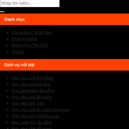
Danh mục
Chưa được phân loại
Dịch vụ setup
Khóa Học Pha Chế
Tin tức
Dịch vụ nổi bật
Học pha chế Đà Nẵng
Học pha chế trà sữa
Học bartender đà nẵng
Học pha chế đồ uống
Học pha chế cafe
Học pha chế đồ uống tổng hợp
Học pha chế trà Đài Loan
Học Latte Art đà nẵng
Học pha chế đồ nóng