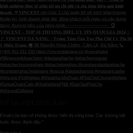
𝐤𝐢𝐧𝐡 𝐧𝐠𝐡𝐢𝐞̣̂𝐦 𝐭𝐡𝐮̛̣𝐜 𝐭𝐞̂́ 𝐠𝐢𝐮́𝐩 𝐭𝐨̂́𝐢 𝐮̛𝐮 𝐜𝐡𝐢 𝐩𝐡𝐢́ 𝐯𝐚̀ 𝐠𝐢𝐚 𝐭𝐚̆𝐧𝐠 𝐡𝐢𝐞̣̂𝐮 𝐪𝐮𝐚̉ 𝐤𝐢𝐧𝐡
𝐝𝐨𝐚𝐧𝐡. 🌹𝐕𝐈𝐍𝐂𝐄𝐍𝐓 xin chúc 2 chủ quán trẻ sẽ sớm khai trương
thuận lợi, kinh doanh phát đạt, đông khách mỗi ngày và xây dựng
được thương hiệu của riêng mình. —————————- 🏆
𝐕𝐈𝐍𝐂𝐄𝐍𝐓 – 𝐓𝐎𝐏 𝟏𝟎 𝐓𝐇𝐔̛𝐎̛𝐍𝐆 𝐇𝐈𝐄̣̂𝐔 𝐔𝐘 𝐓𝐈́𝐍 𝐐𝐔𝐎̂́𝐂𝐆𝐈𝐀 𝟐𝟎𝟐𝟒 ✨
🚩 𝐕𝐈𝐍𝐂𝐄𝐍𝐓 Đ𝐀̀ 𝐍𝐀̆̃𝐍𝐆 – 𝐓𝐫𝐮𝐧𝐠 𝐓𝐚̂𝐦 Đ𝐚̀𝐨 𝐓𝐚̣𝐨 𝐏𝐡𝐚 𝐂𝐡𝐞̂́ 𝐔𝐲 𝐓𝐢́𝐧 𝐒𝐨̂́
𝟏 𝐌𝐢𝐞̂̀𝐧 𝐓𝐫𝐮𝐧𝐠 🏘️ 96 Nguyễn Khoa Chiêm, Cẩm Lệ, Đà Nẵng 📞
(+84) 931 011 092 https://vincentdanang.vn #mayphatra
#96nguyenkhoachiem #daotaophache #phachemoquan
#phachechuyennghiep #phachetonghop #trungtamdaotaophache
#trungtamphachedanang #trasua #daotaobarista #moquancaphe
#Vincent #TotNghiep #KhoaHocMoQuan #PhaCheChuyenNghiep
#SetupQuanCafe #KhoiNghiepFNB #DaoTaoPhaChe
#VincentDaNang
Để lại một bình luận
Email của bạn sẽ không được hiển thị công khai.
Các trường bắt
buộc được đánh dấu
*
Bình luận
*