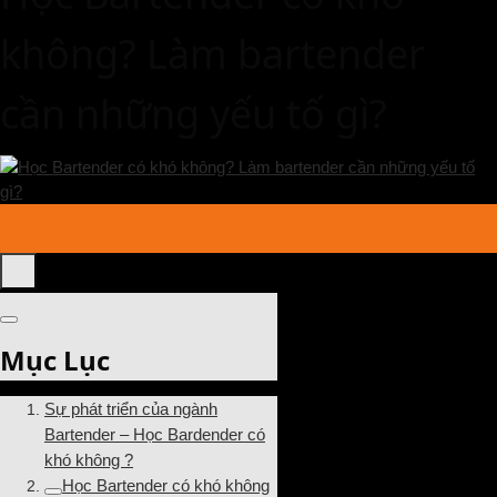
không? Làm bartender
cần những yếu tố gì?
20
Th7
Mục Lục
Sự phát triển của ngành
Bartender – Học Bardender có
khó không ?
Học Bartender có khó không