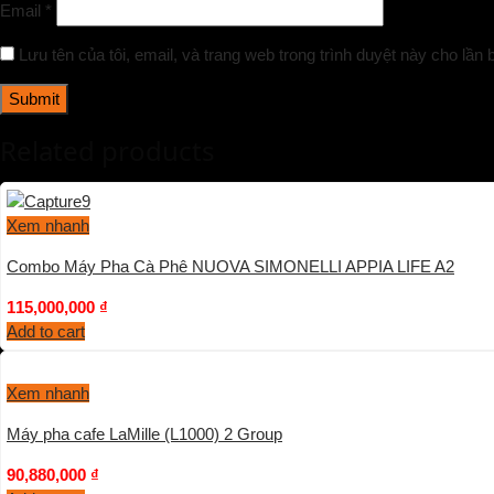
Email
*
Lưu tên của tôi, email, và trang web trong trình duyệt này cho lần b
Related products
Xem nhanh
Combo Máy Pha Cà Phê NUOVA SIMONELLI APPIA LIFE A2
115,000,000
₫
Add to cart
Xem nhanh
Máy pha cafe LaMille (L1000) 2 Group
90,880,000
₫