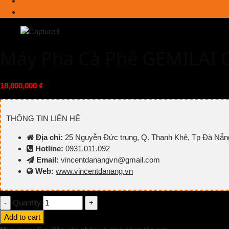
Máy Pha Cà Phê GEMILAI
18,800,000
₫
THÔNG TIN LIÊN HỆ
Địa chỉ:
25 Nguyễn Đức trung, Q. Thanh Khê, Tp Đà Nẵn
Hotline:
0931.011.092
Email:
vincentdanangvn@gmail.com
Web:
www.vincentdanang.vn
Quantity
Add to cart