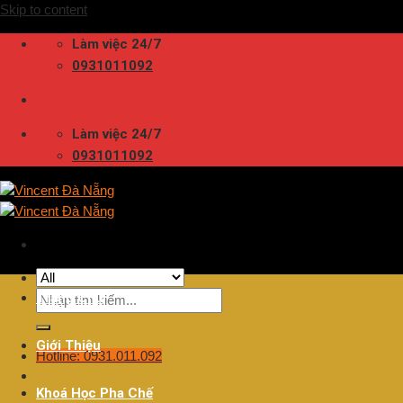
Skip to content
Làm việc 24/7
0931011092
Làm việc 24/7
0931011092
Trang Chủ
Giới Thiệu
Hotline: 0931.011.092
Khoá Học Pha Chế