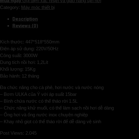
Mua ngay
Gọi điện xác nhận và giao hàng tận nơi
Category:
Máy móc thiết bị
Description
Reviews (0)
Kích thước: 447*518*550mm
Điện áp sử dụng: 220V/50Hz
Công suất: 3000W
Dung tích nồi hơi: 1,2Lít
Khối lượng: 15Kg
Bảo hành: 12 tháng
Đa chức năng cho cà phê, hơi nước và nước nóng
– Bơm ULKA của Ý với áp suất 15bar
– Bình chứa nước có thể tháo rời 1.5L
– Chức năng khử muối, có thể làm sạch nồi hơi dễ dàng
– Ống hơi và ống nước inox chuyên nghiệp
– Khay nhỏ giọt có thể tháo rời để dễ dàng vệ sinh
Post Views:
2.045