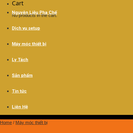
Cart
Nguyên Liệu Pha Chế
No products in the cart.
Dịch vụ setup
Máy móc thiết bị
Ly Tách
Sản phẩm
Tin tức
Liên Hệ
Home
/
Máy móc thiết bị