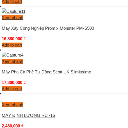
Add to cart
Xem nhanh
Máy Xây Công Nghiệp Promix Monster PM-S900
16,880,000
₫
Add to cart
Xem nhanh
Máy Pha Cà Phê Tự Động Scott UK Slimissimo
17,800,000
₫
Add to cart
Xem nhanh
MÁY ĐỊNH LƯỢNG RC -16
2,480,000
₫