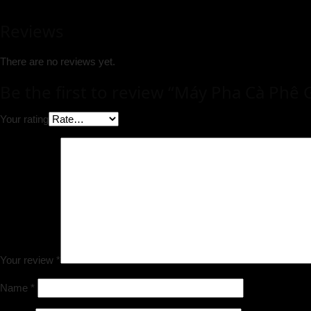
Reviews
There are no reviews yet.
Be the first to review “Máy Pha Cà Ph
Your rating
Your review
*
Name
*