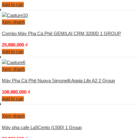
Add to cart
Xem nhanh
Combo Máy Pha Cà Phê GEMILAI CRM 3200D 1 GROUP
25,880,000
₫
Add to cart
Xem nhanh
Máy Pha Cà Phê Nuova Simonelli Appia Life A2 2 Group
108,880,000
₫
Add to cart
Xem nhanh
Máy pha cafe La5Cento (L500) 1 Group