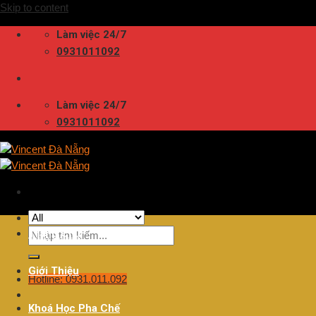
Skip to content
Làm việc 24/7
0931011092
Làm việc 24/7
0931011092
Trang Chủ
Giới Thiệu
Hotline: 0931.011.092
Khoá Học Pha Chế