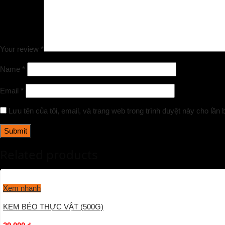
Your review
*
Name
*
Email
*
Lưu tên của tôi, email, và trang web trong trình duyệt này cho lần b
Related products
Xem nhanh
KEM BÉO THỰC VẬT (500G)