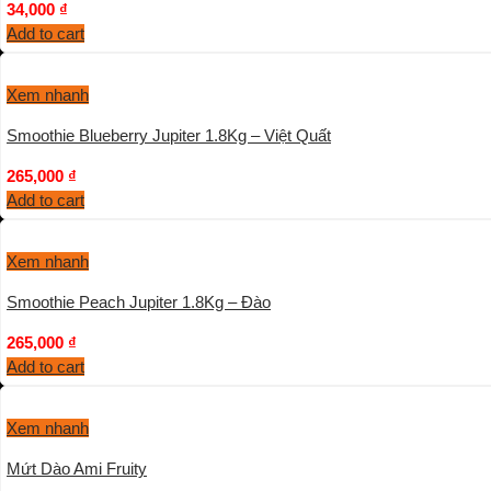
34,000
₫
Add to cart
Xem nhanh
Smoothie Blueberry Jupiter 1.8Kg – Việt Quất
265,000
₫
Add to cart
Xem nhanh
Smoothie Peach Jupiter 1.8Kg – Đào
265,000
₫
Add to cart
Xem nhanh
Mứt Dào Ami Fruity