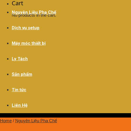
Cart
Nguyên Liệu Pha Chế
No products in the cart.
Dịch vụ setup
Máy móc thiết bị
Ly Tách
Sản phẩm
Tin tức
Liên Hệ
Home
/
Nguyên Liệu Pha Chế