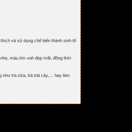
 thích và sử dụng chế biến thành sinh tố
 nhẹ, màu tím xah đẹp mắt, đồng thời
 như trà sữa, trà trái cây,… hay làm