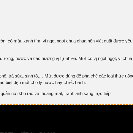
 tròn, có màu xanh tím, vị ngọt ngọt chua chua nên việt quất được yêu
 đường, nước và các hương vị tự nhiên. Mứt có vị ngọt ngọt, vị chua
phê, trà sữa, sinh tố,… Mứt được dùng để pha chế các loại thức uống
c biệt đẹp mắt cho ly nước hay chiếc bánh.
uản nơi khô ráo và thoáng mát, tránh ánh sáng trực tiếp.