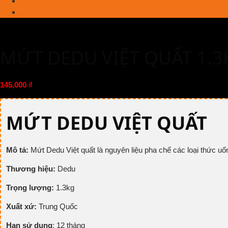
MỨT DEDU VIỆT QUẤT 1.3
145,000
₫
MỨT DEDU VIỆT QUẤT
Mô tả:
Mứt Dedu Việt quất là nguyên liệu pha chế các loại thức uố
Thương hiệu:
Dedu
Trọng lượng:
1.3kg
Xuất xứ:
Trung Quốc
Hạn sử dụng
: 12 tháng