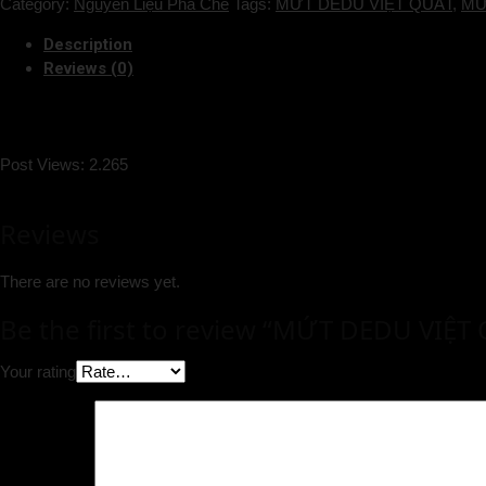
Category:
Nguyên Liệu Pha Chế
Tags:
MỨT DEDU VIỆT QUẤT
,
MỨ
Description
Reviews (0)
Post Views:
2.265
Reviews
There are no reviews yet.
Be the first to review “MỨT DEDU VIỆT
Your rating