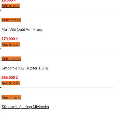
29,000
₫
Add to cart
Xem nhanh
Mứt Việt Quất Ami Fruity
179,000
₫
Add to cart
Xem nhanh
Smoothie Kiwi Jupiter 1.8Kg
265,000
₫
Add to cart
Xem nhanh
Sữa tươi tiệt trùng Mlekovita