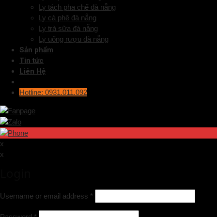
Ly tách pha chế đà nẵng
Ly cà phê đà nẵng
Ly trà sữa đà nẵng
Ly uống rượu đà nẵng
Sản phẩm
Tin tức
Liên Hệ
Hotline: 0931.011.092
x
x
Login
Username or email address
*
Password
*