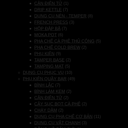
CÂN ĐIỆN TỬ
(1)
DRIP KETTLE
(7)
DỤNG CỤ NÉN - TEMPER
(8)
FRENCH PRESS
(3)
HỘP ĐẬP BÃ
(7)
MOKA POT
(6)
PHA CHẾ CÀ PHÊ THỦ CÔNG
(5)
PHA CHẾ COLD BREW
(2)
PHỤ KIỆN
(9)
TAMPER BASE
(2)
TAMPING MAT
(5)
DỤNG CỤ PHỤC VỤ
(10)
PHỤ KIỆN QUẦY BAR
(49)
BÌNH LẮC
(7)
BÌNH LÀM KEM
(2)
CÂN ĐIỆN TỬ
(2)
CÂY SỤC BỌT CÀ PHÊ
(2)
CHÀY DẦM
(2)
DỤNG CỤ PHA CHẾ CƠ BẢN
(11)
DỤNG CỤ VẮT CHANH
(3)