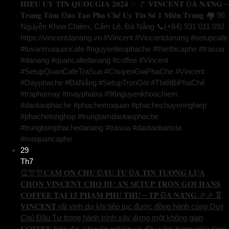
𝐇𝐈𝐄̣̂𝐔 𝐔𝐘 𝐓𝐈́𝐍 𝐐𝐔𝐎̂́𝐂𝐆𝐈𝐀 𝟐𝟎𝟐𝟒 ✨ 🚩 𝐕𝐈𝐍𝐂𝐄𝐍𝐓 Đ𝐀̀ 𝐍𝐀̆̃𝐍𝐆 –
𝐓𝐫𝐮𝐧𝐠 𝐓𝐚̂𝐦 Đ𝐚̀𝐨 𝐓𝐚̣𝐨 𝐏𝐡𝐚 𝐂𝐡𝐞̂́ 𝐔𝐲 𝐓𝐢́𝐧 𝐒𝐨̂́ 𝟏 𝐌𝐢𝐞̂̀𝐧 𝐓𝐫𝐮𝐧𝐠 🏘️ 96
Nguyễn Khoa Chiêm, Cẩm Lệ, Đà Nẵng 📞(+84) 931 011 092
https://vincentdanang.vn #Vincent #Vincentdanang #setupcafe
#tuvanmoquancafe #nguyenlieuphache #thietbicaphe #trasua
#danang #quancafedanang #coffee #Vincent
#SetupQuanCafeTraSua #ChuyenGiaPhaChe #Vincent
#Dayphache #ĐàNẵng #SetupTrọnGói #ThiếtBịPhaChế
#traphamay #mayphatra #96nguyenkhoachiem
#daotaophache #phachemoquan #phachechuyennghiep
#phachetonghop #trungtamdaotaophache
#trungtamphachedanang #trasua #daotaobarista
#moquancaphe
29
Th7
👏🎊🎊𝐂𝐀̉𝐌 𝐎̛𝐍 𝐂𝐇𝐔̉ Đ𝐀̂̀𝐔 𝐓𝐔̛ Đ𝐀̃ 𝐓𝐈𝐍 𝐓𝐔̛𝐎̛̉𝐍𝐆 𝐋𝐔̛̣𝐀
𝐂𝐇𝐎̣𝐍 𝐕𝐈𝐍𝐂𝐄𝐍𝐓 𝐂𝐇𝐎 𝐃𝐔̛̣ 𝐀́𝐍 𝐒𝐄𝐓𝐔𝐏 𝐓𝐑𝐎̣𝐍 𝐆𝐎́𝐈 𝐇𝐀𝐍𝐒
𝐂𝐎𝐅𝐅𝐄𝐄 𝐓𝐀̣𝐈 𝟏𝟓 𝐏𝐇𝐀̣𝐌 𝐏𝐇𝐔́ 𝐓𝐇𝐔̛́ – 𝐓𝐏 Đ𝐀̀ 𝐍𝐀̆̃𝐍𝐆.🎉🎉 🎖️
𝐕𝐈𝐍𝐂𝐄𝐍𝐓 rất vinh dự khi tiếp tục được đồng hành cùng Quý
Chủ Đầu Tư trong hành trình xây dựng một không gian
𝐂𝐎𝐅𝐅𝐄𝐄 hiện đại, chuyên nghiệp và đầy cảm hứng giữa lòng