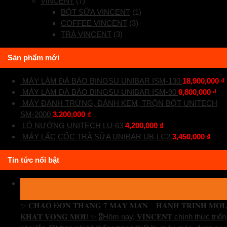
VINCENT
(7)
BỘT SỮA VINCENT
(1)
COFFEE VINCENT
(3)
TRÀ VINCENT
(3)
Sản phẩm mới
MÁY LÀM ĐÁ BÀO BINGSU UNIBAR ISM-130
18,900,000
₫
MÁY LÀM ĐÁ BÀO BINGSU UNIBAR ISM-90
9,800,000
₫
MÁY ĐÁNH TRỨNG, ĐÁNH KEM, TRỘN BỘT UNITECH
SM-2000
3,200,000
₫
LÒ NƯỚNG UNITECH LU-63
4,200,000
₫
MÁY LẮC CỐC TRÀ SỮA UNIBAR UB-LC2
3,450,000
₫
Tin tức nổi bật
29
Th7
✨ 𝐂𝐇𝐀̀𝐎 Đ𝐎́𝐍 𝐓𝐇𝐀́𝐍𝐆 𝟕 𝐌𝐀𝐘 𝐌𝐀̆́𝐍 – 𝐇𝐀̀𝐍𝐇 𝐓𝐑𝐈̀𝐍𝐇 𝐌𝐎̛́𝐈,
𝐊𝐇𝐀́𝐓 𝐕𝐎̣𝐍𝐆 𝐌𝐎̛́𝐈! ✨ 🎖️Hôm nay, 𝐕𝐈𝐍𝐂𝐄𝐍𝐓 chính thức triển