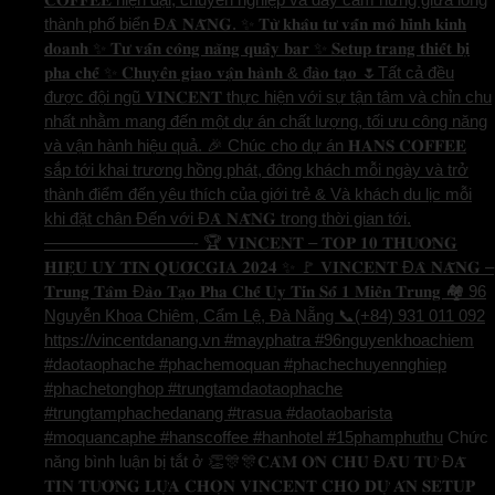
thành phố biển Đ𝐀̀ 𝐍𝐀̆̃𝐍𝐆. ✨ 𝐓𝐮̛̀ 𝐤𝐡𝐚̂𝐮 𝐭𝐮̛ 𝐯𝐚̂́𝐧 𝐦𝐨̂ 𝐡𝐢̀𝐧𝐡 𝐤𝐢𝐧𝐡
𝐝𝐨𝐚𝐧𝐡 ✨ 𝐓𝐮̛ 𝐯𝐚̂́𝐧 𝐜𝐨̂𝐧𝐠 𝐧𝐚̆𝐧𝐠 𝐪𝐮𝐚̂̀𝐲 𝐛𝐚𝐫 ✨ 𝐒𝐞𝐭𝐮𝐩 𝐭𝐫𝐚𝐧𝐠 𝐭𝐡𝐢𝐞̂́𝐭 𝐛𝐢̣
𝐩𝐡𝐚 𝐜𝐡𝐞̂́ ✨ 𝐂𝐡𝐮𝐲𝐞̂̉𝐧 𝐠𝐢𝐚𝐨 𝐯𝐚̣̂𝐧 𝐡𝐚̀𝐧𝐡 & đ𝐚̀𝐨 𝐭𝐚̣𝐨 🌷Tất cả đều
được đội ngũ 𝐕𝐈𝐍𝐂𝐄𝐍𝐓 thực hiện với sự tận tâm và chỉn chu
nhất nhằm mang đến một dự án chất lượng, tối ưu công năng
và vận hành hiệu quả. 🎉 Chúc cho dự án 𝐇𝐀𝐍𝐒 𝐂𝐎𝐅𝐅𝐄𝐄
sắp tới khai trương hồng phát, đông khách mỗi ngày và trở
thành điểm đến yêu thích của giới trẻ & Và khách du lịc mỗi
khi đặt chân Đến với Đ𝐀̀ 𝐍𝐀̆̃𝐍𝐆 trong thời gian tới.
—————————- 🏆 𝐕𝐈𝐍𝐂𝐄𝐍𝐓 – 𝐓𝐎𝐏 𝟏𝟎 𝐓𝐇𝐔̛𝐎̛𝐍𝐆
𝐇𝐈𝐄̣̂𝐔 𝐔𝐘 𝐓𝐈́𝐍 𝐐𝐔𝐎̂́𝐂𝐆𝐈𝐀 𝟐𝟎𝟐𝟒 ✨ 🚩 𝐕𝐈𝐍𝐂𝐄𝐍𝐓 Đ𝐀̀ 𝐍𝐀̆̃𝐍𝐆 –
𝐓𝐫𝐮𝐧𝐠 𝐓𝐚̂𝐦 Đ𝐚̀𝐨 𝐓𝐚̣𝐨 𝐏𝐡𝐚 𝐂𝐡𝐞̂́ 𝐔𝐲 𝐓𝐢́𝐧 𝐒𝐨̂́ 𝟏 𝐌𝐢𝐞̂̀𝐧 𝐓𝐫𝐮𝐧𝐠 🏘️ 96
Nguyễn Khoa Chiêm, Cẩm Lệ, Đà Nẵng 📞(+84) 931 011 092
https://vincentdanang.vn #mayphatra #96nguyenkhoachiem
#daotaophache #phachemoquan #phachechuyennghiep
#phachetonghop #trungtamdaotaophache
#trungtamphachedanang #trasua #daotaobarista
#moquancaphe #hanscoffee #hanhotel #15phamphuthu
Chức
năng bình luận bị tắt
ở 👏🎊🎊𝐂𝐀̉𝐌 𝐎̛𝐍 𝐂𝐇𝐔̉ Đ𝐀̂̀𝐔 𝐓𝐔̛ Đ𝐀̃
𝐓𝐈𝐍 𝐓𝐔̛𝐎̛̉𝐍𝐆 𝐋𝐔̛̣𝐀 𝐂𝐇𝐎̣𝐍 𝐕𝐈𝐍𝐂𝐄𝐍𝐓 𝐂𝐇𝐎 𝐃𝐔̛̣ 𝐀́𝐍 𝐒𝐄𝐓𝐔𝐏