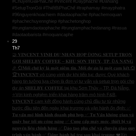
#ChuyenGiaPhaChe #Vincent #Dayphache #ĐàNẵng
#SetupTrọnGói #ThiếtBịPhaChế #traphamay #mayphatra
#96nguyenkhoachiem #daotaophache #phachemoquan
#phachechuyennghiep #phachetonghop
#trungtamdaotaophache #trungtamphachedanang #trasua
#daotaobarista #moquancaphe
29
Th7
🤝 𝐕𝐈𝐍𝐂𝐄𝐍𝐓 𝐕𝐈𝐍𝐇 𝐃𝐔̛̣ 𝐍𝐇𝐀̣̂𝐍 𝐇𝐎̛̣𝐏 Đ𝐎̂̀𝐍𝐆 𝐒𝐄𝐓𝐔𝐏 𝐓𝐑𝐎̣𝐍
𝐆𝐎́𝐈 𝐒𝐇𝐄𝐋𝐁𝐘 𝐂𝐎𝐅𝐅𝐄𝐄 – 𝐊𝐇𝐔 𝐒𝐎̛𝐍 𝐓𝐇𝐔̉𝐘, 𝐓𝐏. Đ𝐀̀ 𝐍𝐀̆̃𝐍𝐆
🎉 💞𝐌𝐨̂̃𝐢 𝐜𝐡𝐮̛̃ 𝐤𝐲́ 𝐥𝐚̀ 𝐦𝐨̣̂𝐭 𝐧𝐢𝐞̂̀𝐦 𝐭𝐢𝐧. 𝐌𝐨̂̃𝐢 𝐝𝐮̛̣ 𝐚́𝐧 𝐥𝐚̀ 𝐦𝐨̣̂𝐭 𝐜𝐚𝐦 𝐤𝐞̂́𝐭.💞
🏆𝐕𝐈𝐍𝐂𝐄𝐍𝐓 vô cùng vinh dự khi tiếp tục được Quý khách
hàng tin tưởng lựa chọn là đơn vị tư vấn và setup trọn gói cho
dự án 𝐒𝐇𝐄𝐋𝐁𝐘 𝐂𝐎𝐅𝐅𝐄𝐄 tại khu Sơn Thủy – TP. Đà Nẵng.
⭐️Với kinh nghiệm triển khai hàng trăm mô hình F&B,
𝐕𝐈𝐍𝐂𝐄𝐍𝐓 cam kết đồng hành cùng chủ đầu tư từ những
bước đầu tiên đến ngày khai trương và vận hành ổn định: ✅
𝐓𝐮̛ 𝐯𝐚̂́𝐧 𝐦𝐨̂ 𝐡𝐢̀𝐧𝐡 𝐤𝐢𝐧𝐡 𝐝𝐨𝐚𝐧𝐡 𝐩𝐡𝐮̀ 𝐡𝐨̛̣𝐩 ✅ 𝐓𝐮̛ 𝐕𝐚̂́𝐧 𝐤𝐡𝐨̂𝐧𝐠 𝐠𝐢𝐚𝐧 𝐯𝐚̀
𝐪𝐮𝐚̂̀𝐲 𝐛𝐚𝐫 𝐭𝐨̂́𝐢 𝐮̛𝐮 𝐜𝐨̂𝐧𝐠 𝐧𝐚̆𝐧𝐠 ✅ 𝐂𝐮𝐧𝐠 𝐜𝐚̂́𝐩 𝐦𝐚́𝐲 𝐦𝐨́𝐜, 𝐭𝐡𝐢𝐞̂́𝐭 𝐛𝐢̣ 𝐯𝐚̀
𝐧𝐠𝐮𝐲𝐞̂𝐧 𝐥𝐢𝐞̣̂𝐮 𝐜𝐡𝐢́𝐧𝐡 𝐡𝐚̃𝐧𝐠 ✅ Đ𝐚̀𝐨 𝐭𝐚̣𝐨 𝐩𝐡𝐚 𝐜𝐡𝐞̂́ 𝐯𝐚̀ 𝐜𝐡𝐮𝐲𝐞̂̉𝐧 𝐠𝐢𝐚𝐨 𝐪𝐮𝐲
𝐭𝐫𝐢̀𝐧𝐡 𝐯𝐚̣̂𝐧 𝐡𝐚̀𝐧𝐡 ✅ Đ𝐨̂̀𝐧𝐠 𝐡𝐚̀𝐧𝐡 𝐡𝐨̂̃ 𝐭𝐫𝐨̛̣ 𝐬𝐚𝐮 𝐤𝐡𝐚𝐢 𝐭𝐫𝐮̛𝐨̛𝐧𝐠 ❤️Xin