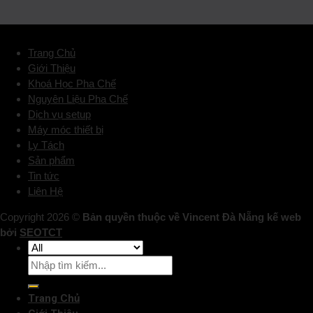
Trang Chủ
Giới Thiệu
Khoá Học Pha Chế
Nguyên Liệu Pha Chế
Dịch vụ setup
Máy móc thiết bị
Ly Tách
Sản phẩm
Tin tức
Liên Hệ
Copyright 2026 ©
Bản quyền thuộc về Vincent Đà Nẵng kế web
bởi
SEOTCT
Trang Chủ