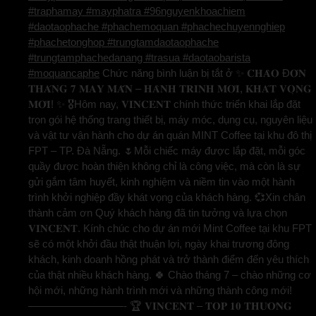
#traphamay #mayphatra #96nguyenkhoachiem
#daotaophache #phachemoquan #phachechuyennghiep
#phachetonghop #trungtamdaotaophache
#trungtamphachedanang #trasua #daotaobarista
#moquancaphe
Chức năng bình luận bị tắt
ở ✨ 𝐂𝐇𝐀̀𝐎 Đ𝐎́𝐍
𝐓𝐇𝐀́𝐍𝐆 𝟕 𝐌𝐀𝐘 𝐌𝐀̆́𝐍 – 𝐇𝐀̀𝐍𝐇 𝐓𝐑𝐈̀𝐍𝐇 𝐌𝐎̛́𝐈, 𝐊𝐇𝐀́𝐓 𝐕𝐎̣𝐍𝐆
𝐌𝐎̛́𝐈! ✨ 🎖️Hôm nay, 𝐕𝐈𝐍𝐂𝐄𝐍𝐓 chính thức triển khai lắp đặt
trọn gói hệ thống trang thiết bị, máy móc, dụng cụ, nguyên liệu
và vật tư vận hành cho dự án quán MINT Coffee tại khu đô thị
FPT – TP. Đà Nẵng. 🌷Mỗi chiếc máy được lắp đặt, mỗi góc
quầy được hoàn thiện không chỉ là công việc, mà còn là sự
gửi gắm tâm huyết, kinh nghiệm và niềm tin vào một hành
trình khởi nghiệp đầy khát vọng của khách hàng. 💞Xin chân
thành cảm ơn Quý khách hàng đã tin tưởng và lựa chọn
𝐕𝐈𝐍𝐂𝐄𝐍𝐓. Kính chúc cho dự án mới Mint Coffee tại khu FPT
sẽ có một khởi đầu thật thuận lợi, ngày khai trương đông
khách, kinh doanh hồng phát và trở thành điểm đến yêu thích
của thật nhiều khách hàng. 🍀 Chào tháng 7 – chào những cơ
hội mới, những hành trình mới và những thành công mới!
—————————- 🏆 𝐕𝐈𝐍𝐂𝐄𝐍𝐓 – 𝐓𝐎𝐏 𝟏𝟎 𝐓𝐇𝐔̛𝐎̛𝐍𝐆