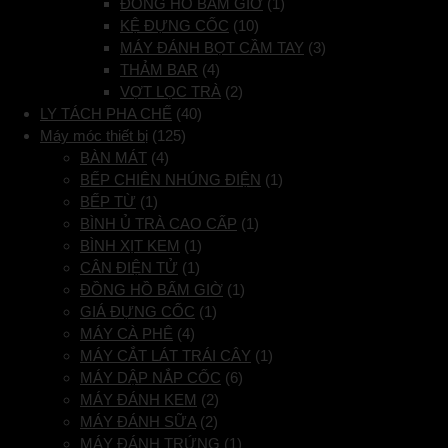
ĐỒNG HỒ BẤM GIỜ
(1)
KỆ ĐỰNG CỐC
(10)
MÁY ĐÁNH BỌT CẦM TAY
(3)
THẢM BAR
(4)
VỢT LỌC TRÀ
(2)
LY TÁCH PHA CHẾ
(40)
Máy móc thiết bị
(125)
BÀN MÁT
(4)
BẾP CHIÊN NHÚNG ĐIỆN
(1)
BẾP TỪ
(1)
BÌNH Ủ TRÀ CAO CẤP
(1)
BÌNH XỊT KEM
(1)
CÂN ĐIỆN TỬ
(1)
ĐỒNG HỒ BẤM GIỜ
(1)
GIÁ ĐỰNG CỐC
(1)
MÁY CÀ PHÊ
(4)
MÁY CẮT LÁT TRÁI CÂY
(1)
MÁY DẬP NẮP CỐC
(6)
MÁY ĐÁNH KEM
(2)
MÁY ĐÁNH SỮA
(2)
MÁY ĐÁNH TRỨNG
(1)