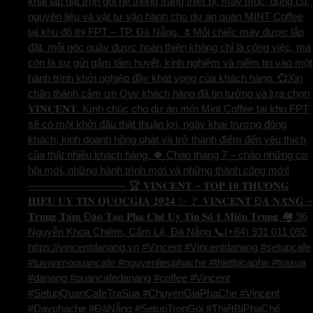
khai lắp đặt trọn gói hệ thống trang thiết bị, máy móc, dụng cụ,
nguyên liệu và vật tư vận hành cho dự án quán MINT Coffee
tại khu đô thị FPT – TP. Đà Nẵng. 🌷Mỗi chiếc máy được lắp
đặt, mỗi góc quầy được hoàn thiện không chỉ là công việc, mà
còn là sự gửi gắm tâm huyết, kinh nghiệm và niềm tin vào một
hành trình khởi nghiệp đầy khát vọng của khách hàng. 💞Xin
chân thành cảm ơn Quý khách hàng đã tin tưởng và lựa chọn
𝐕𝐈𝐍𝐂𝐄𝐍𝐓. Kính chúc cho dự án mới Mint Coffee tại khu FPT
sẽ có một khởi đầu thật thuận lợi, ngày khai trương đông
khách, kinh doanh hồng phát và trở thành điểm đến yêu thích
của thật nhiều khách hàng. 🍀 Chào tháng 7 – chào những cơ
hội mới, những hành trình mới và những thành công mới!
—————————- 🏆 𝐕𝐈𝐍𝐂𝐄𝐍𝐓 – 𝐓𝐎𝐏 𝟏𝟎 𝐓𝐇𝐔̛𝐎̛𝐍𝐆
𝐇𝐈𝐄̣̂𝐔 𝐔𝐘 𝐓𝐈́𝐍 𝐐𝐔𝐎̂́𝐂𝐆𝐈𝐀 𝟐𝟎𝟐𝟒 ✨ 🚩 𝐕𝐈𝐍𝐂𝐄𝐍𝐓 Đ𝐀̀ 𝐍𝐀̆̃𝐍𝐆 –
𝐓𝐫𝐮𝐧𝐠 𝐓𝐚̂𝐦 Đ𝐚̀𝐨 𝐓𝐚̣𝐨 𝐏𝐡𝐚 𝐂𝐡𝐞̂́ 𝐔𝐲 𝐓𝐢́𝐧 𝐒𝐨̂́ 𝟏 𝐌𝐢𝐞̂̀𝐧 𝐓𝐫𝐮𝐧𝐠 🏘️ 96
Nguyễn Khoa Chiêm, Cẩm Lệ, Đà Nẵng 📞(+84) 931 011 092
https://vincentdanang.vn #Vincent #Vincentdanang #setupcafe
#tuvanmoquancafe #nguyenlieuphache #thietbicaphe #trasua
#danang #quancafedanang #coffee #Vincent
#SetupQuanCafeTraSua #ChuyenGiaPhaChe #Vincent
#Dayphache #ĐàNẵng #SetupTrọnGói #ThiếtBịPhaChế