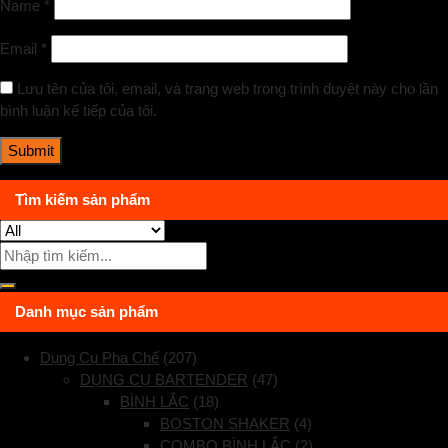
Name
*
Email
*
Lưu tên của tôi, email, và trang web trong trình duyệt này cho lần
bình luận kế tiếp của tôi.
Tìm kiếm sản phẩm
Danh mục sản phẩm
Dụng Cụ Pha Chế
(207)
DỤNG CỤ BARTENDER
(47)
BÌNH LẮC
(18)
BOSTON SHAKER
(4)
COMBO BÌNH LẮC
(2)