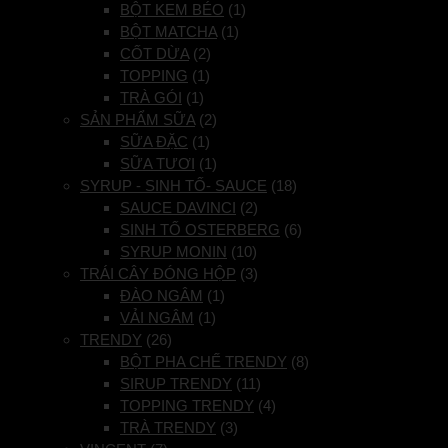
BỘT KEM BÉO
(1)
BỘT MATCHA
(1)
CỐT DỪA
(2)
TOPPING
(1)
TRÀ GÓI
(1)
SẢN PHẨM SỮA
(2)
SỮA ĐẶC
(1)
SỮA TƯƠI
(1)
SYRUP - SINH TỐ- SAUCE
(18)
SAUCE DAVINCI
(2)
SINH TỐ OSTERBERG
(6)
SYRUP MONIN
(10)
TRÁI CÂY ĐÓNG HỘP
(3)
ĐÀO NGÂM
(1)
VẢI NGÂM
(1)
TRENDY
(26)
BỘT PHA CHẾ TRENDY
(8)
SIRUP TRENDY
(11)
TOPPING TRENDY
(4)
TRÀ TRENDY
(3)