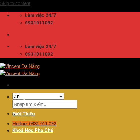
Skip to content
Làm việc 24/7
0931011092
Làm việc 24/7
0931011092
Trang Chủ
Giới Thiệu
Hotline: 0931.011.092
Khoá Học Pha Chế