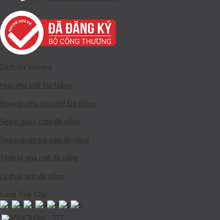
Dịch Vụ Vincent
Học pha chế Đà Nẵng
Nguyên liệu pha chế Đà Nẵng
Setup quán cafe đà nẵng
Setup quán trà sữa đà nẵng
Thiết bị pha chế đà nẵng
Ly thuỷ tinh đà nẵng
Lượt Truy Cập
Visit Today : 277