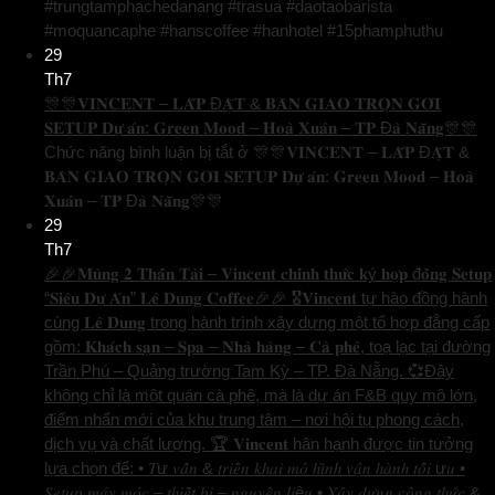
#trungtamphachedanang #trasua #daotaobarista
#moquancaphe #hanscoffee #hanhotel #15phamphuthu
29
Th7
🎊🎊𝐕𝐈𝐍𝐂𝐄𝐍𝐓 – 𝐋𝐀̆́𝐏 Đ𝐀̣̆𝐓 & 𝐁𝐀̀𝐍 𝐆𝐈𝐀𝐎 𝐓𝐑𝐎̣𝐍 𝐆𝐎́𝐈
𝐒𝐄𝐓𝐔𝐏 𝐃𝐮̛̣ 𝐚́𝐧: 𝐆𝐫𝐞𝐞𝐧 𝐌𝐨𝐨𝐝 – 𝐇𝐨𝐚̀ 𝐗𝐮𝐚̂𝐧 – 𝐓𝐏 Đ𝐚̀ 𝐍𝐚̆̃𝐧𝐠🎊🎊
Chức năng bình luận bị tắt
ở 🎊🎊𝐕𝐈𝐍𝐂𝐄𝐍𝐓 – 𝐋𝐀̆́𝐏 Đ𝐀̣̆𝐓 &
𝐁𝐀̀𝐍 𝐆𝐈𝐀𝐎 𝐓𝐑𝐎̣𝐍 𝐆𝐎́𝐈 𝐒𝐄𝐓𝐔𝐏 𝐃𝐮̛̣ 𝐚́𝐧: 𝐆𝐫𝐞𝐞𝐧 𝐌𝐨𝐨𝐝 – 𝐇𝐨𝐚̀
𝐗𝐮𝐚̂𝐧 – 𝐓𝐏 Đ𝐚̀ 𝐍𝐚̆̃𝐧𝐠🎊🎊
29
Th7
🎉🎉𝐌𝐮̀𝐧𝐠 𝟐 𝐓𝐡𝐚̂̀𝐧 𝐓𝐚̀𝐢 – 𝐕𝐢𝐧𝐜𝐞𝐧𝐭 𝐜𝐡𝐢́𝐧𝐡 𝐭𝐡𝐮̛́𝐜 𝐤ý 𝐡𝐨̛̣𝐩 đ𝐨̂̀𝐧𝐠 𝐒𝐞𝐭𝐮𝐩
“𝐒𝐢𝐞̂𝐮 𝐃𝐮̛̣ 𝐀́𝐧” 𝐋𝐞̂ 𝐃𝐮𝐧𝐠 𝐂𝐨𝐟𝐟𝐞𝐞🎉🎉 🎖️𝐕𝐢𝐧𝐜𝐞𝐧𝐭 tự hào đồng hành
cùng 𝐋𝐞̂ 𝐃𝐮𝐧𝐠 trong hành trình xây dựng một tổ hợp đẳng cấp
gồm: 𝐊𝐡𝐚́𝐜𝐡 𝐬𝐚̣𝐧 – 𝐒𝐩𝐚 – 𝐍𝐡𝐚̀ 𝐡𝐚̀𝐧𝐠 – 𝐂𝐚̀ 𝐩𝐡𝐞̂, toạ lạc tại đường
Trần Phú – Quảng trường Tam Kỳ – TP. Đà Nẵng. 💞Đây
không chỉ là một quán cà phê, mà là dự án F&B quy mô lớn,
điểm nhấn mới của khu trung tâm – nơi hội tụ phong cách,
dịch vụ và chất lượng. 🏆 𝐕𝐢𝐧𝐜𝐞𝐧𝐭 hân hạnh được tin tưởng
lựa chọn để: • 𝑇ư 𝑣𝑎̂́𝑛 & 𝑡𝑟𝑖𝑒̂̉𝑛 𝑘ℎ𝑎𝑖 𝑚𝑜̂ ℎ𝑖̀𝑛ℎ 𝑣𝑎̣̂𝑛 ℎ𝑎̀𝑛ℎ 𝑡𝑜̂́𝑖 ư𝑢 •
𝑆𝑒𝑡𝑢𝑝 𝑚𝑎́𝑦 𝑚𝑜́𝑐 – 𝑡ℎ𝑖𝑒̂́𝑡 𝑏𝑖̣ – 𝑛𝑔𝑢𝑦𝑒̂𝑛 𝑙𝑖ệ𝑢 • 𝑋𝑎̂𝑦 𝑑𝑢̛̣𝑛𝑔 𝑐𝑜̂𝑛𝑔 𝑡ℎ𝑢̛́𝑐 &