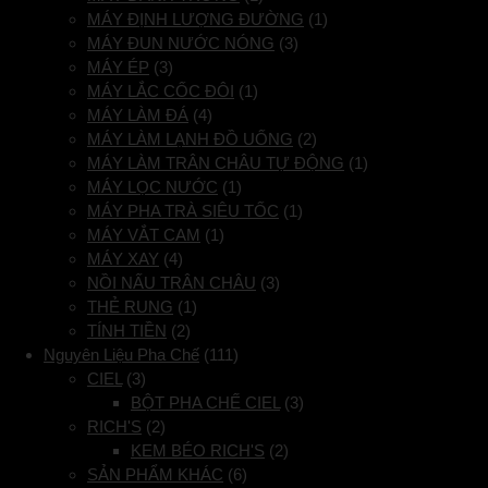
MÁY ĐỊNH LƯỢNG ĐƯỜNG
(1)
MÁY ĐUN NƯỚC NÓNG
(3)
MÁY ÉP
(3)
MÁY LẮC CỐC ĐÔI
(1)
MÁY LÀM ĐÁ
(4)
MÁY LÀM LẠNH ĐỒ UỐNG
(2)
MÁY LÀM TRÂN CHÂU TỰ ĐỘNG
(1)
MÁY LỌC NƯỚC
(1)
MÁY PHA TRÀ SIÊU TỐC
(1)
MÁY VẮT CAM
(1)
MÁY XAY
(4)
NỒI NẤU TRÂN CHÂU
(3)
THẺ RUNG
(1)
TÍNH TIỀN
(2)
Nguyên Liệu Pha Chế
(111)
CIEL
(3)
BỘT PHA CHẾ CIEL
(3)
RICH'S
(2)
KEM BÉO RICH'S
(2)
SẢN PHẨM KHÁC
(6)