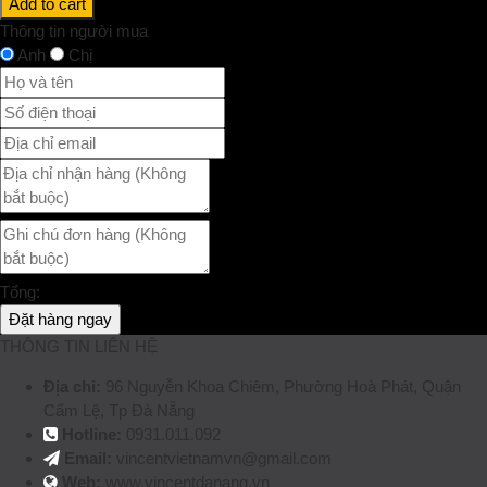
Add to cart
Thông tin người mua
Anh
Chị
Tổng:
Đặt hàng ngay
THÔNG TIN LIÊN HỆ
Địa chỉ:
96 Nguyễn Khoa Chiêm, Phường Hoà Phát, Quận
Cẩm Lệ, Tp Đà Nẵng
Hotline:
0931.011.092
Email:
vincentvietnamvn@gmail.com
Web:
www.vincentdanang.vn