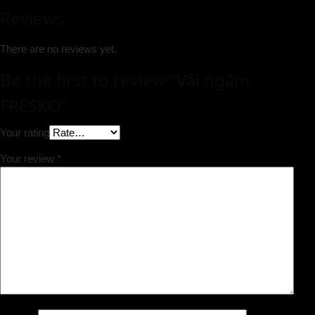
Reviews
There are no reviews yet.
Be the first to review “Vải ngâm
FRESKO”
Your rating
Your review
*