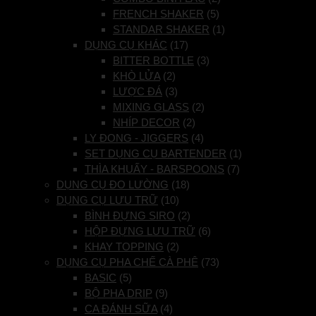
FRENCH SHAKER
(5)
STANDAR SHAKER
(1)
DỤNG CỤ KHÁC
(17)
BITTER BOTTLE
(3)
KHÒ LỬA
(2)
LƯỢC ĐÁ
(3)
MIXING GLASS
(2)
NHÍP DECOR
(2)
LY ĐONG - JIGGERS
(4)
SET DỤNG CỤ BARTENDER
(1)
THÌA KHUẤY - BARSPOONS
(7)
DỤNG CỤ ĐO LƯỜNG
(18)
DỤNG CỤ LƯU TRỮ
(10)
BÌNH ĐỰNG SIRO
(2)
HỘP ĐỰNG LƯU TRỮ
(6)
KHAY TOPPING
(2)
DỤNG CỤ PHA CHẾ CÀ PHÊ
(73)
BASIC
(5)
BỘ PHA DRIP
(9)
CA ĐÁNH SỮA
(4)