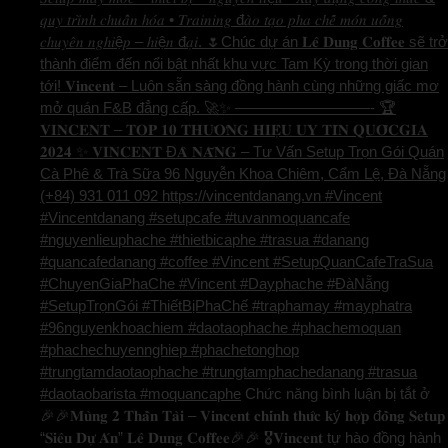
𝑞𝑢𝑦 𝑡𝑟𝑖̀𝑛ℎ 𝑐ℎ𝑢𝑎̂̉𝑛 ℎ𝑜́𝑎 • 𝑇𝑟𝑎𝑖𝑛𝑖𝑛𝑔 đ𝑎̀𝑜 𝑡𝑎̣𝑜 𝑝ℎ𝑎 𝑐ℎ𝑒̂́ 𝑚𝑜́𝑛 𝑢𝑜̂́𝑛𝑔
𝑐ℎ𝑢𝑦𝑒̂𝑛 𝑛𝑔ℎ𝑖ệ𝑝 – ℎ𝑖ệ𝑛 đ𝑎̣𝑖. 🌷Chúc dự án 𝐋𝐞̂ 𝐃𝐮𝐧𝐠 𝐂𝐨𝐟𝐟𝐞𝐞 sẽ trở
thành điểm đến nổi bật nhất khu vực Tam Kỳ trong thời gian
tới! 𝐕𝐢𝐧𝐜𝐞𝐧𝐭 – Luôn sẵn sàng đồng hành cùng những giấc mơ
mở quán F&B đẳng cấp. 🚀✨ —————————- 🏆
𝐕𝐈𝐍𝐂𝐄𝐍𝐓 – 𝐓𝐎𝐏 𝟏𝟎 𝐓𝐇𝐔̛𝐎̛𝐍𝐆 𝐇𝐈𝐄̣̂𝐔 𝐔𝐘 𝐓𝐈́𝐍 𝐐𝐔𝐎̂́𝐂𝐆𝐈𝐀
𝟐𝟎𝟐𝟒 ✨ 𝐕𝐈𝐍𝐂𝐄𝐍𝐓 Đ𝐀̀ 𝐍𝐀̆̃𝐍𝐆 – Tư Vấn Setup Trọn Gói Quán
Cà Phê & Trà Sữa 96 Nguyễn Khoa Chiêm, Cẩm Lệ, Đà Nẵng
(+84) 931 011 092 https://vincentdanang.vn #Vincent
#Vincentdanang #setupcafe #tuvanmoquancafe
#nguyenlieuphache #thietbicaphe #trasua #danang
#quancafedanang #coffee #Vincent #SetupQuanCafeTraSua
#ChuyenGiaPhaChe #Vincent #Dayphache #ĐàNẵng
#SetupTrọnGói #ThiếtBịPhaChế #traphamay #mayphatra
#96nguyenkhoachiem #daotaophache #phachemoquan
#phachechuyennghiep #phachetonghop
#trungtamdaotaophache #trungtamphachedanang #trasua
#daotaobarista #moquancaphe
Chức năng bình luận bị tắt
ở
🎉🎉𝐌𝐮̀𝐧𝐠 𝟐 𝐓𝐡𝐚̂̀𝐧 𝐓𝐚̀𝐢 – 𝐕𝐢𝐧𝐜𝐞𝐧𝐭 𝐜𝐡𝐢́𝐧𝐡 𝐭𝐡𝐮̛́𝐜 𝐤ý 𝐡𝐨̛̣𝐩 đ𝐨̂̀𝐧𝐠 𝐒𝐞𝐭𝐮𝐩
“𝐒𝐢𝐞̂𝐮 𝐃𝐮̛̣ 𝐀́𝐧” 𝐋𝐞̂ 𝐃𝐮𝐧𝐠 𝐂𝐨𝐟𝐟𝐞𝐞🎉🎉 🎖️𝐕𝐢𝐧𝐜𝐞𝐧𝐭 tự hào đồng hành