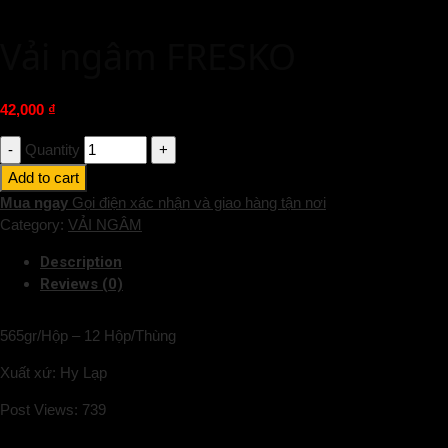
Vải ngâm FRESKO
42,000
₫
Quantity
Add to cart
Mua ngay
Gọi điện xác nhận và giao hàng tận nơi
Category:
VẢI NGÂM
Description
Reviews (0)
565gr/Hộp – 12 Hộp/Thùng
Xuất xứ: Hy Lạp
Post Views:
739