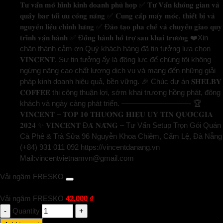
𝐓𝐮̛ 𝐯𝐚̂́𝐧 𝐦𝐨̂ 𝐡𝐢̀𝐧𝐡 𝐤𝐢𝐧𝐡 𝐝𝐨𝐚𝐧𝐡 𝐩𝐡𝐮̀ 𝐡𝐨̛̣𝐩 ✅ 𝐓𝐮̛ 𝐕𝐚̂́𝐧 𝐤𝐡𝐨̂𝐧𝐠 𝐠𝐢𝐚𝐧 𝐯𝐚̀
𝐪𝐮𝐚̂̀𝐲 𝐛𝐚𝐫 𝐭𝐨̂́𝐢 𝐮̛𝐮 𝐜𝐨̂𝐧𝐠 𝐧𝐚̆𝐧𝐠 ✅ 𝐂𝐮𝐧𝐠 𝐜𝐚̂́𝐩 𝐦𝐚́𝐲 𝐦𝐨́𝐜, 𝐭𝐡𝐢𝐞̂́𝐭 𝐛𝐢̣ 𝐯𝐚̀
𝐧𝐠𝐮𝐲𝐞̂𝐧 𝐥𝐢𝐞̣̂𝐮 𝐜𝐡𝐢́𝐧𝐡 𝐡𝐚̃𝐧𝐠 ✅ Đ𝐚̀𝐨 𝐭𝐚̣𝐨 𝐩𝐡𝐚 𝐜𝐡𝐞̂́ 𝐯𝐚̀ 𝐜𝐡𝐮𝐲𝐞̂̉𝐧 𝐠𝐢𝐚𝐨 𝐪𝐮𝐲
𝐭𝐫𝐢̀𝐧𝐡 𝐯𝐚̣̂𝐧 𝐡𝐚̀𝐧𝐡 ✅ Đ𝐨̂̀𝐧𝐠 𝐡𝐚̀𝐧𝐡 𝐡𝐨̂̃ 𝐭𝐫𝐨̛̣ 𝐬𝐚𝐮 𝐤𝐡𝐚𝐢 𝐭𝐫𝐮̛𝐨̛𝐧𝐠 ❤️Xin
chân thành cảm ơn Quý khách hàng đã tin tưởng lựa chọn
𝐕𝐈𝐍𝐂𝐄𝐍𝐓. Sự tin tưởng ấy là động lực để chúng tôi không
ngừng nâng cao chất lượng dịch vụ và mang đến những giải
pháp kinh doanh hiệu quả, bền vững. 🎉 Chúc dự án 𝐒𝐇𝐄𝐋𝐁𝐘
𝐂𝐎𝐅𝐅𝐄𝐄 thi công thuận lợi, sớm khai trương hồng phát, đông
khách và ngày càng phát triển. —————————- 🏆
𝐕𝐈𝐍𝐂𝐄𝐍𝐓 – 𝐓𝐎𝐏 𝟏𝟎 𝐓𝐇𝐔̛𝐎̛𝐍𝐆 𝐇𝐈𝐄̣̂𝐔 𝐔𝐘 𝐓𝐈́𝐍 𝐐𝐔𝐎̂́𝐂𝐆𝐈𝐀
𝟐𝟎𝟐𝟒 ✨ 𝐕𝐈𝐍𝐂𝐄𝐍𝐓 Đ𝐀̀ 𝐍𝐀̆̃𝐍𝐆 – Tư Vấn Setup Trọn Gói Quán
Cà Phê & Trà Sữa 96 Nguyễn Khoa Chiêm, Cẩm Lệ, Đà Nẵng
(+84) 931 011 092 https://vincentdanang.vn
Mail:vincentvietnamvn@gmail.com
Vải ngâm FRESKO
Vải ngâm FRESKO
42,000
₫
Quantity