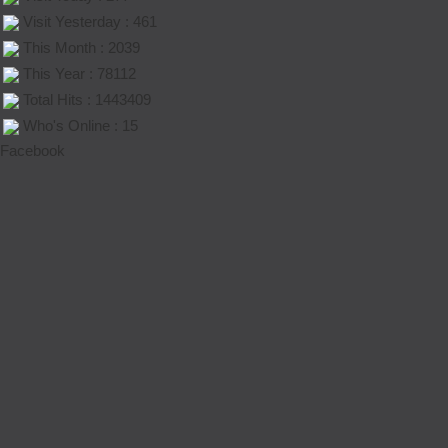
Visit Yesterday : 461
This Month : 2039
This Year : 78112
Total Hits : 1443409
Who's Online : 15
Facebook