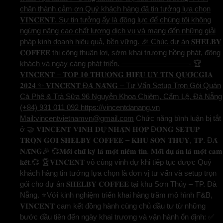
chân thành cảm ơn Quý khách hàng đã tin tưởng lựa chọn
𝐕𝐈𝐍𝐂𝐄𝐍𝐓. Sự tin tưởng ấy là động lực để chúng tôi không
ngừng nâng cao chất lượng dịch vụ và mang đến những giải
pháp kinh doanh hiệu quả, bền vững. 🎉 Chúc dự án 𝐒𝐇𝐄𝐋𝐁𝐘
𝐂𝐎𝐅𝐅𝐄𝐄 thi công thuận lợi, sớm khai trương hồng phát, đông
khách và ngày càng phát triển. —————————- 🏆
𝐕𝐈𝐍𝐂𝐄𝐍𝐓 – 𝐓𝐎𝐏 𝟏𝟎 𝐓𝐇𝐔̛𝐎̛𝐍𝐆 𝐇𝐈𝐄̣̂𝐔 𝐔𝐘 𝐓𝐈́𝐍 𝐐𝐔𝐎̂́𝐂𝐆𝐈𝐀
𝟐𝟎𝟐𝟒 ✨ 𝐕𝐈𝐍𝐂𝐄𝐍𝐓 Đ𝐀̀ 𝐍𝐀̆̃𝐍𝐆 – Tư Vấn Setup Trọn Gói Quán
Cà Phê & Trà Sữa 96 Nguyễn Khoa Chiêm, Cẩm Lệ, Đà Nẵng
(+84) 931 011 092 https://vincentdanang.vn
Mail:vincentvietnamvn@gmail.com
Chức năng bình luận bị tắt
ở 🤝 𝐕𝐈𝐍𝐂𝐄𝐍𝐓 𝐕𝐈𝐍𝐇 𝐃𝐔̛̣ 𝐍𝐇𝐀̣̂𝐍 𝐇𝐎̛̣𝐏 Đ𝐎̂̀𝐍𝐆 𝐒𝐄𝐓𝐔𝐏
𝐓𝐑𝐎̣𝐍 𝐆𝐎́𝐈 𝐒𝐇𝐄𝐋𝐁𝐘 𝐂𝐎𝐅𝐅𝐄𝐄 – 𝐊𝐇𝐔 𝐒𝐎̛𝐍 𝐓𝐇𝐔̉𝐘, 𝐓𝐏. Đ𝐀̀
𝐍𝐀̆̃𝐍𝐆🎉 💞𝐌𝐨̂̃𝐢 𝐜𝐡𝐮̛̃ 𝐤𝐲́ 𝐥𝐚̀ 𝐦𝐨̣̂𝐭 𝐧𝐢𝐞̂̀𝐦 𝐭𝐢𝐧. 𝐌𝐨̂̃𝐢 𝐝𝐮̛̣ 𝐚́𝐧 𝐥𝐚̀ 𝐦𝐨̣̂𝐭 𝐜𝐚𝐦
𝐤𝐞̂́𝐭.💞 🏆𝐕𝐈𝐍𝐂𝐄𝐍𝐓 vô cùng vinh dự khi tiếp tục được Quý
khách hàng tin tưởng lựa chọn là đơn vị tư vấn và setup trọn
gói cho dự án 𝐒𝐇𝐄𝐋𝐁𝐘 𝐂𝐎𝐅𝐅𝐄𝐄 tại khu Sơn Thủy – TP. Đà
Nẵng. ⭐️Với kinh nghiệm triển khai hàng trăm mô hình F&B,
𝐕𝐈𝐍𝐂𝐄𝐍𝐓 cam kết đồng hành cùng chủ đầu tư từ những
bước đầu tiên đến ngày khai trương và vận hành ổn định: ✅