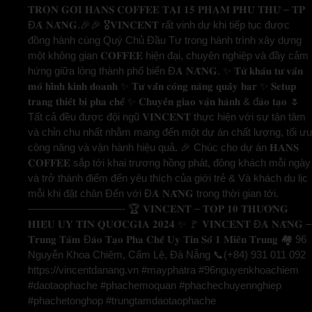
𝐓𝐑𝐎̣𝐍 𝐆𝐎́𝐈 𝐇𝐀𝐍𝐒 𝐂𝐎𝐅𝐅𝐄𝐄 𝐓𝐀̣𝐈 𝟏𝟓 𝐏𝐇𝐀̣𝐌 𝐏𝐇𝐔́ 𝐓𝐇𝐔̛́ – 𝐓𝐏
Đ𝐀̀ 𝐍𝐀̆̃𝐍𝐆.🎉🎉 🎖️𝐕𝐈𝐍𝐂𝐄𝐍𝐓 rất vinh dự khi tiếp tục được
đồng hành cùng Quý Chủ Đầu Tư trong hành trình xây dựng
một không gian 𝐂𝐎𝐅𝐅𝐄𝐄 hiện đại, chuyên nghiệp và đầy cảm
hứng giữa lòng thành phố biển Đ𝐀̀ 𝐍𝐀̆̃𝐍𝐆. ✨ 𝐓𝐮̛̀ 𝐤𝐡𝐚̂𝐮 𝐭𝐮̛ 𝐯𝐚̂́𝐧
𝐦𝐨̂ 𝐡𝐢̀𝐧𝐡 𝐤𝐢𝐧𝐡 𝐝𝐨𝐚𝐧𝐡 ✨ 𝐓𝐮̛ 𝐯𝐚̂́𝐧 𝐜𝐨̂𝐧𝐠 𝐧𝐚̆𝐧𝐠 𝐪𝐮𝐚̂̀𝐲 𝐛𝐚𝐫 ✨ 𝐒𝐞𝐭𝐮𝐩
𝐭𝐫𝐚𝐧𝐠 𝐭𝐡𝐢𝐞̂́𝐭 𝐛𝐢̣ 𝐩𝐡𝐚 𝐜𝐡𝐞̂́ ✨ 𝐂𝐡𝐮𝐲𝐞̂̉𝐧 𝐠𝐢𝐚𝐨 𝐯𝐚̣̂𝐧 𝐡𝐚̀𝐧𝐡 & đ𝐚̀𝐨 𝐭𝐚̣𝐨 🌷
Tất cả đều được đội ngũ 𝐕𝐈𝐍𝐂𝐄𝐍𝐓 thực hiện với sự tận tâm
và chỉn chu nhất nhằm mang đến một dự án chất lượng, tối ưu
công năng và vận hành hiệu quả. 🎉 Chúc cho dự án 𝐇𝐀𝐍𝐒
𝐂𝐎𝐅𝐅𝐄𝐄 sắp tới khai trương hồng phát, đông khách mỗi ngày
và trở thành điểm đến yêu thích của giới trẻ & Và khách du lịc
mỗi khi đặt chân Đến với Đ𝐀̀ 𝐍𝐀̆̃𝐍𝐆 trong thời gian tới.
—————————- 🏆 𝐕𝐈𝐍𝐂𝐄𝐍𝐓 – 𝐓𝐎𝐏 𝟏𝟎 𝐓𝐇𝐔̛𝐎̛𝐍𝐆
𝐇𝐈𝐄̣̂𝐔 𝐔𝐘 𝐓𝐈́𝐍 𝐐𝐔𝐎̂́𝐂𝐆𝐈𝐀 𝟐𝟎𝟐𝟒 ✨ 🚩 𝐕𝐈𝐍𝐂𝐄𝐍𝐓 Đ𝐀̀ 𝐍𝐀̆̃𝐍𝐆 –
𝐓𝐫𝐮𝐧𝐠 𝐓𝐚̂𝐦 Đ𝐚̀𝐨 𝐓𝐚̣𝐨 𝐏𝐡𝐚 𝐂𝐡𝐞̂́ 𝐔𝐲 𝐓𝐢́𝐧 𝐒𝐨̂́ 𝟏 𝐌𝐢𝐞̂̀𝐧 𝐓𝐫𝐮𝐧𝐠 🏘️ 96
Nguyễn Khoa Chiêm, Cẩm Lệ, Đà Nẵng 📞(+84) 931 011 092
https://vincentdanang.vn #mayphatra #96nguyenkhoachiem
#daotaophache #phachemoquan #phachechuyennghiep
#phachetonghop #trungtamdaotaophache