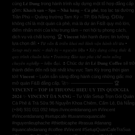
cùng 𝐋𝐞̂ 𝐃𝐮𝐧𝐠 trong hành trình xây dựng một tổ hợp đẳng cấp
gồm: 𝐊𝐡𝐚́𝐜𝐡 𝐬𝐚̣𝐧 – 𝐒𝐩𝐚 – 𝐍𝐡𝐚̀ 𝐡𝐚̀𝐧𝐠 – 𝐂𝐚̀ 𝐩𝐡𝐞̂, toạ lạc tại đường
Trần Phú – Quảng trường Tam Kỳ – TP. Đà Nẵng. 💞Đây
không chỉ là một quán cà phê, mà là dự án F&B quy mô lớn,
điểm nhấn mới của khu trung tâm – nơi hội tụ phong cách,
dịch vụ và chất lượng. 🏆 𝐕𝐢𝐧𝐜𝐞𝐧𝐭 hân hạnh được tin tưởng
lựa chọn để: • 𝑇ư 𝑣𝑎̂́𝑛 & 𝑡𝑟𝑖𝑒̂̉𝑛 𝑘ℎ𝑎𝑖 𝑚𝑜̂ ℎ𝑖̀𝑛ℎ 𝑣𝑎̣̂𝑛 ℎ𝑎̀𝑛ℎ 𝑡𝑜̂́𝑖 ư𝑢 •
𝑆𝑒𝑡𝑢𝑝 𝑚𝑎́𝑦 𝑚𝑜́𝑐 – 𝑡ℎ𝑖𝑒̂́𝑡 𝑏𝑖̣ – 𝑛𝑔𝑢𝑦𝑒̂𝑛 𝑙𝑖ệ𝑢 • 𝑋𝑎̂𝑦 𝑑𝑢̛̣𝑛𝑔 𝑐𝑜̂𝑛𝑔 𝑡ℎ𝑢̛́𝑐 &
𝑞𝑢𝑦 𝑡𝑟𝑖̀𝑛ℎ 𝑐ℎ𝑢𝑎̂̉𝑛 ℎ𝑜́𝑎 • 𝑇𝑟𝑎𝑖𝑛𝑖𝑛𝑔 đ𝑎̀𝑜 𝑡𝑎̣𝑜 𝑝ℎ𝑎 𝑐ℎ𝑒̂́ 𝑚𝑜́𝑛 𝑢𝑜̂́𝑛𝑔
𝑐ℎ𝑢𝑦𝑒̂𝑛 𝑛𝑔ℎ𝑖ệ𝑝 – ℎ𝑖ệ𝑛 đ𝑎̣𝑖. 🌷Chúc dự án 𝐋𝐞̂ 𝐃𝐮𝐧𝐠 𝐂𝐨𝐟𝐟𝐞𝐞 sẽ trở
thành điểm đến nổi bật nhất khu vực Tam Kỳ trong thời gian
tới! 𝐕𝐢𝐧𝐜𝐞𝐧𝐭 – Luôn sẵn sàng đồng hành cùng những giấc mơ
mở quán F&B đẳng cấp. 🚀✨ —————————- 🏆
𝐕𝐈𝐍𝐂𝐄𝐍𝐓 – 𝐓𝐎𝐏 𝟏𝟎 𝐓𝐇𝐔̛𝐎̛𝐍𝐆 𝐇𝐈𝐄̣̂𝐔 𝐔𝐘 𝐓𝐈́𝐍 𝐐𝐔𝐎̂́𝐂𝐆𝐈𝐀
𝟐𝟎𝟐𝟒 ✨ 𝐕𝐈𝐍𝐂𝐄𝐍𝐓 Đ𝐀̀ 𝐍𝐀̆̃𝐍𝐆 – Tư Vấn Setup Trọn Gói Quán
Cà Phê & Trà Sữa 96 Nguyễn Khoa Chiêm, Cẩm Lệ, Đà Nẵng
(+84) 931 011 092 https://vincentdanang.vn #Vincent
#Vincentdanang #setupcafe #tuvanmoquancafe
#nguyenlieuphache #thietbicaphe #trasua #danang
#quancafedanang #coffee #Vincent #SetupQuanCafeTraSua