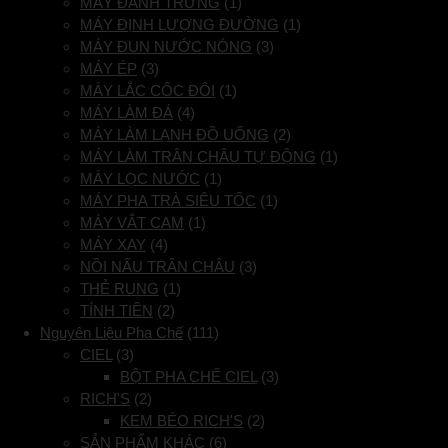
MÁY ĐÁNH TRỨNG
(1)
MÁY ĐỊNH LƯỢNG ĐƯỜNG
(1)
MÁY ĐUN NƯỚC NÓNG
(3)
MÁY ÉP
(3)
MÁY LẮC CỐC ĐÔI
(1)
MÁY LÀM ĐÁ
(4)
MÁY LÀM LẠNH ĐỒ UỐNG
(2)
MÁY LÀM TRÂN CHÂU TỰ ĐỘNG
(1)
MÁY LỌC NƯỚC
(1)
MÁY PHA TRÀ SIÊU TỐC
(1)
MÁY VẮT CAM
(1)
MÁY XAY
(4)
NỒI NẤU TRÂN CHÂU
(3)
THẺ RUNG
(1)
TÍNH TIỀN
(2)
Nguyên Liệu Pha Chế
(111)
CIEL
(3)
BỘT PHA CHẾ CIEL
(3)
RICH'S
(2)
KEM BÉO RICH'S
(2)
SẢN PHẨM KHÁC
(6)