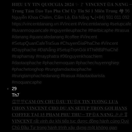
𝐇𝐈𝐄̣̂𝐔 𝐔𝐘 𝐓𝐈́𝐍 𝐐𝐔𝐎̂́𝐂𝐆𝐈𝐀 𝟐𝟎𝟐𝟒 ✨ 🚩 𝐕𝐈𝐍𝐂𝐄𝐍𝐓 Đ𝐀̀ 𝐍𝐀̆̃𝐍𝐆 –
𝐓𝐫𝐮𝐧𝐠 𝐓𝐚̂𝐦 Đ𝐚̀𝐨 𝐓𝐚̣𝐨 𝐏𝐡𝐚 𝐂𝐡𝐞̂́ 𝐔𝐲 𝐓𝐢́𝐧 𝐒𝐨̂́ 𝟏 𝐌𝐢𝐞̂̀𝐧 𝐓𝐫𝐮𝐧𝐠 🏘️ 96
Nguyễn Khoa Chiêm, Cẩm Lệ, Đà Nẵng 📞(+84) 931 011 092
https://vincentdanang.vn #Vincent #Vincentdanang #setupcafe
#tuvanmoquancafe #nguyenlieuphache #thietbicaphe #trasua
#danang #quancafedanang #coffee #Vincent
#SetupQuanCafeTraSua #ChuyenGiaPhaChe #Vincent
#Dayphache #ĐàNẵng #SetupTrọnGói #ThiếtBịPhaChế
#traphamay #mayphatra #96nguyenkhoachiem
#daotaophache #phachemoquan #phachechuyennghiep
#phachetonghop #trungtamdaotaophache
#trungtamphachedanang #trasua #daotaobarista
#moquancaphe
29
Th7
👏🎊🎊𝐂𝐀̉𝐌 𝐎̛𝐍 𝐂𝐇𝐔̉ Đ𝐀̂̀𝐔 𝐓𝐔̛ Đ𝐀̃ 𝐓𝐈𝐍 𝐓𝐔̛𝐎̛̉𝐍𝐆 𝐋𝐔̛̣𝐀
𝐂𝐇𝐎̣𝐍 𝐕𝐈𝐍𝐂𝐄𝐍𝐓 𝐂𝐇𝐎 𝐃𝐔̛̣ 𝐀́𝐍 𝐒𝐄𝐓𝐔𝐏 𝐓𝐑𝐎̣𝐍 𝐆𝐎́𝐈 𝐇𝐀𝐍𝐒
𝐂𝐎𝐅𝐅𝐄𝐄 𝐓𝐀̣𝐈 𝟏𝟓 𝐏𝐇𝐀̣𝐌 𝐏𝐇𝐔́ 𝐓𝐇𝐔̛́ – 𝐓𝐏 Đ𝐀̀ 𝐍𝐀̆̃𝐍𝐆.🎉🎉 🎖️
𝐕𝐈𝐍𝐂𝐄𝐍𝐓 rất vinh dự khi tiếp tục được đồng hành cùng Quý
Chủ Đầu Tư trong hành trình xây dựng một không gian