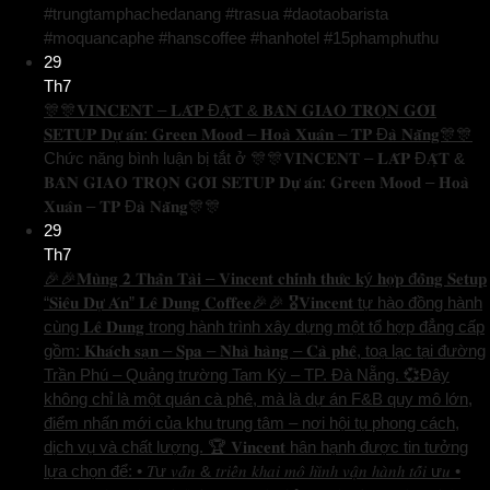
#trungtamphachedanang #trasua #daotaobarista
#moquancaphe #hanscoffee #hanhotel #15phamphuthu
29
Th7
🎊🎊𝐕𝐈𝐍𝐂𝐄𝐍𝐓 – 𝐋𝐀̆́𝐏 Đ𝐀̣̆𝐓 & 𝐁𝐀̀𝐍 𝐆𝐈𝐀𝐎 𝐓𝐑𝐎̣𝐍 𝐆𝐎́𝐈
𝐒𝐄𝐓𝐔𝐏 𝐃𝐮̛̣ 𝐚́𝐧: 𝐆𝐫𝐞𝐞𝐧 𝐌𝐨𝐨𝐝 – 𝐇𝐨𝐚̀ 𝐗𝐮𝐚̂𝐧 – 𝐓𝐏 Đ𝐚̀ 𝐍𝐚̆̃𝐧𝐠🎊🎊
Chức năng bình luận bị tắt
ở 🎊🎊𝐕𝐈𝐍𝐂𝐄𝐍𝐓 – 𝐋𝐀̆́𝐏 Đ𝐀̣̆𝐓 &
𝐁𝐀̀𝐍 𝐆𝐈𝐀𝐎 𝐓𝐑𝐎̣𝐍 𝐆𝐎́𝐈 𝐒𝐄𝐓𝐔𝐏 𝐃𝐮̛̣ 𝐚́𝐧: 𝐆𝐫𝐞𝐞𝐧 𝐌𝐨𝐨𝐝 – 𝐇𝐨𝐚̀
𝐗𝐮𝐚̂𝐧 – 𝐓𝐏 Đ𝐚̀ 𝐍𝐚̆̃𝐧𝐠🎊🎊
29
Th7
🎉🎉𝐌𝐮̀𝐧𝐠 𝟐 𝐓𝐡𝐚̂̀𝐧 𝐓𝐚̀𝐢 – 𝐕𝐢𝐧𝐜𝐞𝐧𝐭 𝐜𝐡𝐢́𝐧𝐡 𝐭𝐡𝐮̛́𝐜 𝐤ý 𝐡𝐨̛̣𝐩 đ𝐨̂̀𝐧𝐠 𝐒𝐞𝐭𝐮𝐩
“𝐒𝐢𝐞̂𝐮 𝐃𝐮̛̣ 𝐀́𝐧” 𝐋𝐞̂ 𝐃𝐮𝐧𝐠 𝐂𝐨𝐟𝐟𝐞𝐞🎉🎉 🎖️𝐕𝐢𝐧𝐜𝐞𝐧𝐭 tự hào đồng hành
cùng 𝐋𝐞̂ 𝐃𝐮𝐧𝐠 trong hành trình xây dựng một tổ hợp đẳng cấp
gồm: 𝐊𝐡𝐚́𝐜𝐡 𝐬𝐚̣𝐧 – 𝐒𝐩𝐚 – 𝐍𝐡𝐚̀ 𝐡𝐚̀𝐧𝐠 – 𝐂𝐚̀ 𝐩𝐡𝐞̂, toạ lạc tại đường
Trần Phú – Quảng trường Tam Kỳ – TP. Đà Nẵng. 💞Đây
không chỉ là một quán cà phê, mà là dự án F&B quy mô lớn,
điểm nhấn mới của khu trung tâm – nơi hội tụ phong cách,
dịch vụ và chất lượng. 🏆 𝐕𝐢𝐧𝐜𝐞𝐧𝐭 hân hạnh được tin tưởng
lựa chọn để: • 𝑇ư 𝑣𝑎̂́𝑛 & 𝑡𝑟𝑖𝑒̂̉𝑛 𝑘ℎ𝑎𝑖 𝑚𝑜̂ ℎ𝑖̀𝑛ℎ 𝑣𝑎̣̂𝑛 ℎ𝑎̀𝑛ℎ 𝑡𝑜̂́𝑖 ư𝑢 •