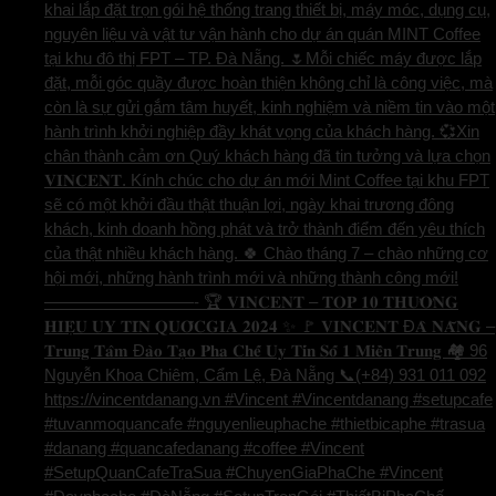
khai lắp đặt trọn gói hệ thống trang thiết bị, máy móc, dụng cụ,
nguyên liệu và vật tư vận hành cho dự án quán MINT Coffee
tại khu đô thị FPT – TP. Đà Nẵng. 🌷Mỗi chiếc máy được lắp
đặt, mỗi góc quầy được hoàn thiện không chỉ là công việc, mà
còn là sự gửi gắm tâm huyết, kinh nghiệm và niềm tin vào một
hành trình khởi nghiệp đầy khát vọng của khách hàng. 💞Xin
chân thành cảm ơn Quý khách hàng đã tin tưởng và lựa chọn
𝐕𝐈𝐍𝐂𝐄𝐍𝐓. Kính chúc cho dự án mới Mint Coffee tại khu FPT
sẽ có một khởi đầu thật thuận lợi, ngày khai trương đông
khách, kinh doanh hồng phát và trở thành điểm đến yêu thích
của thật nhiều khách hàng. 🍀 Chào tháng 7 – chào những cơ
hội mới, những hành trình mới và những thành công mới!
—————————- 🏆 𝐕𝐈𝐍𝐂𝐄𝐍𝐓 – 𝐓𝐎𝐏 𝟏𝟎 𝐓𝐇𝐔̛𝐎̛𝐍𝐆
𝐇𝐈𝐄̣̂𝐔 𝐔𝐘 𝐓𝐈́𝐍 𝐐𝐔𝐎̂́𝐂𝐆𝐈𝐀 𝟐𝟎𝟐𝟒 ✨ 🚩 𝐕𝐈𝐍𝐂𝐄𝐍𝐓 Đ𝐀̀ 𝐍𝐀̆̃𝐍𝐆 –
𝐓𝐫𝐮𝐧𝐠 𝐓𝐚̂𝐦 Đ𝐚̀𝐨 𝐓𝐚̣𝐨 𝐏𝐡𝐚 𝐂𝐡𝐞̂́ 𝐔𝐲 𝐓𝐢́𝐧 𝐒𝐨̂́ 𝟏 𝐌𝐢𝐞̂̀𝐧 𝐓𝐫𝐮𝐧𝐠 🏘️ 96
Nguyễn Khoa Chiêm, Cẩm Lệ, Đà Nẵng 📞(+84) 931 011 092
https://vincentdanang.vn #Vincent #Vincentdanang #setupcafe
#tuvanmoquancafe #nguyenlieuphache #thietbicaphe #trasua
#danang #quancafedanang #coffee #Vincent
#SetupQuanCafeTraSua #ChuyenGiaPhaChe #Vincent