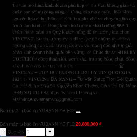
𝐓𝐮̛ 𝐯𝐚̂́𝐧 𝐦𝐨̂ 𝐡𝐢̀𝐧𝐡 𝐤𝐢𝐧𝐡 𝐝𝐨𝐚𝐧𝐡 𝐩𝐡𝐮̀ 𝐡𝐨̛̣𝐩 ✅ 𝐓𝐮̛ 𝐕𝐚̂́𝐧 𝐤𝐡𝐨̂𝐧𝐠 𝐠𝐢𝐚𝐧 𝐯𝐚̀
𝐪𝐮𝐚̂̀𝐲 𝐛𝐚𝐫 𝐭𝐨̂́𝐢 𝐮̛𝐮 𝐜𝐨̂𝐧𝐠 𝐧𝐚̆𝐧𝐠 ✅ 𝐂𝐮𝐧𝐠 𝐜𝐚̂́𝐩 𝐦𝐚́𝐲 𝐦𝐨́𝐜, 𝐭𝐡𝐢𝐞̂́𝐭 𝐛𝐢̣ 𝐯𝐚̀
𝐧𝐠𝐮𝐲𝐞̂𝐧 𝐥𝐢𝐞̣̂𝐮 𝐜𝐡𝐢́𝐧𝐡 𝐡𝐚̃𝐧𝐠 ✅ Đ𝐚̀𝐨 𝐭𝐚̣𝐨 𝐩𝐡𝐚 𝐜𝐡𝐞̂́ 𝐯𝐚̀ 𝐜𝐡𝐮𝐲𝐞̂̉𝐧 𝐠𝐢𝐚𝐨 𝐪𝐮𝐲
𝐭𝐫𝐢̀𝐧𝐡 𝐯𝐚̣̂𝐧 𝐡𝐚̀𝐧𝐡 ✅ Đ𝐨̂̀𝐧𝐠 𝐡𝐚̀𝐧𝐡 𝐡𝐨̂̃ 𝐭𝐫𝐨̛̣ 𝐬𝐚𝐮 𝐤𝐡𝐚𝐢 𝐭𝐫𝐮̛𝐨̛𝐧𝐠 ❤️Xin
chân thành cảm ơn Quý khách hàng đã tin tưởng lựa chọn
𝐕𝐈𝐍𝐂𝐄𝐍𝐓. Sự tin tưởng ấy là động lực để chúng tôi không
ngừng nâng cao chất lượng dịch vụ và mang đến những giải
pháp kinh doanh hiệu quả, bền vững. 🎉 Chúc dự án 𝐒𝐇𝐄𝐋𝐁𝐘
𝐂𝐎𝐅𝐅𝐄𝐄 thi công thuận lợi, sớm khai trương hồng phát, đông
khách và ngày càng phát triển. —————————- 🏆
𝐕𝐈𝐍𝐂𝐄𝐍𝐓 – 𝐓𝐎𝐏 𝟏𝟎 𝐓𝐇𝐔̛𝐎̛𝐍𝐆 𝐇𝐈𝐄̣̂𝐔 𝐔𝐘 𝐓𝐈́𝐍 𝐐𝐔𝐎̂́𝐂𝐆𝐈𝐀
𝟐𝟎𝟐𝟒 ✨ 𝐕𝐈𝐍𝐂𝐄𝐍𝐓 Đ𝐀̀ 𝐍𝐀̆̃𝐍𝐆 – Tư Vấn Setup Trọn Gói Quán
Cà Phê & Trà Sữa 96 Nguyễn Khoa Chiêm, Cẩm Lệ, Đà Nẵng
(+84) 931 011 092 https://vincentdanang.vn
Mail:vincentvietnamvn@gmail.com
Bàn mát/ tủ bảo ôn YUBANN YB-F12
Bàn mát/ tủ bảo ôn YUBANN YB-F12
20,880,000
₫
Quantity