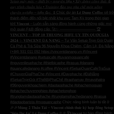
𝑆𝑒𝑡𝑢𝑝 𝑚𝑎́𝑦 𝑚𝑜́𝑐 – 𝑡ℎ𝑖𝑒̂́𝑡 𝑏𝑖̣ – 𝑛𝑔𝑢𝑦𝑒̂𝑛 𝑙𝑖ệ𝑢 • 𝑋𝑎̂𝑦 𝑑𝑢̛̣𝑛𝑔 𝑐𝑜̂𝑛𝑔 𝑡ℎ𝑢̛́𝑐 &
𝑞𝑢𝑦 𝑡𝑟𝑖̀𝑛ℎ 𝑐ℎ𝑢𝑎̂̉𝑛 ℎ𝑜́𝑎 • 𝑇𝑟𝑎𝑖𝑛𝑖𝑛𝑔 đ𝑎̀𝑜 𝑡𝑎̣𝑜 𝑝ℎ𝑎 𝑐ℎ𝑒̂́ 𝑚𝑜́𝑛 𝑢𝑜̂́𝑛𝑔
𝑐ℎ𝑢𝑦𝑒̂𝑛 𝑛𝑔ℎ𝑖ệ𝑝 – ℎ𝑖ệ𝑛 đ𝑎̣𝑖. 🌷Chúc dự án 𝐋𝐞̂ 𝐃𝐮𝐧𝐠 𝐂𝐨𝐟𝐟𝐞𝐞 sẽ trở
thành điểm đến nổi bật nhất khu vực Tam Kỳ trong thời gian
tới! 𝐕𝐢𝐧𝐜𝐞𝐧𝐭 – Luôn sẵn sàng đồng hành cùng những giấc mơ
mở quán F&B đẳng cấp. 🚀✨ —————————- 🏆
𝐕𝐈𝐍𝐂𝐄𝐍𝐓 – 𝐓𝐎𝐏 𝟏𝟎 𝐓𝐇𝐔̛𝐎̛𝐍𝐆 𝐇𝐈𝐄̣̂𝐔 𝐔𝐘 𝐓𝐈́𝐍 𝐐𝐔𝐎̂́𝐂𝐆𝐈𝐀
𝟐𝟎𝟐𝟒 ✨ 𝐕𝐈𝐍𝐂𝐄𝐍𝐓 Đ𝐀̀ 𝐍𝐀̆̃𝐍𝐆 – Tư Vấn Setup Trọn Gói Quán
Cà Phê & Trà Sữa 96 Nguyễn Khoa Chiêm, Cẩm Lệ, Đà Nẵng
(+84) 931 011 092 https://vincentdanang.vn #Vincent
#Vincentdanang #setupcafe #tuvanmoquancafe
#nguyenlieuphache #thietbicaphe #trasua #danang
#quancafedanang #coffee #Vincent #SetupQuanCafeTraSua
#ChuyenGiaPhaChe #Vincent #Dayphache #ĐàNẵng
#SetupTrọnGói #ThiếtBịPhaChế #traphamay #mayphatra
#96nguyenkhoachiem #daotaophache #phachemoquan
#phachechuyennghiep #phachetonghop
#trungtamdaotaophache #trungtamphachedanang #trasua
#daotaobarista #moquancaphe
Chức năng bình luận bị tắt
ở
🎉🎉𝐌𝐮̀𝐧𝐠 𝟐 𝐓𝐡𝐚̂̀𝐧 𝐓𝐚̀𝐢 – 𝐕𝐢𝐧𝐜𝐞𝐧𝐭 𝐜𝐡𝐢́𝐧𝐡 𝐭𝐡𝐮̛́𝐜 𝐤ý 𝐡𝐨̛̣𝐩 đ𝐨̂̀𝐧𝐠 𝐒𝐞𝐭𝐮𝐩
“𝐒𝐢𝐞̂𝐮 𝐃𝐮̛̣ 𝐀́𝐧” 𝐋𝐞̂ 𝐃𝐮𝐧𝐠 𝐂𝐨𝐟𝐟𝐞𝐞🎉🎉 🎖️𝐕𝐢𝐧𝐜𝐞𝐧𝐭 tự hào đồng hành