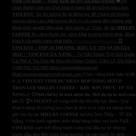
𝐭𝐫𝐢̀𝐧𝐡 𝐯𝐚̣̂𝐧 𝐡𝐚̀𝐧𝐡 ✅ Đ𝐨̂̀𝐧𝐠 𝐡𝐚̀𝐧𝐡 𝐡𝐨̂̃ 𝐭𝐫𝐨̛̣ 𝐬𝐚𝐮 𝐤𝐡𝐚𝐢 𝐭𝐫𝐮̛𝐨̛𝐧𝐠 ❤️Xin
chân thành cảm ơn Quý khách hàng đã tin tưởng lựa chọn
𝐕𝐈𝐍𝐂𝐄𝐍𝐓. Sự tin tưởng ấy là động lực để chúng tôi không
ngừng nâng cao chất lượng dịch vụ và mang đến những giải
pháp kinh doanh hiệu quả, bền vững. 🎉 Chúc dự án 𝐒𝐇𝐄𝐋𝐁𝐘
𝐂𝐎𝐅𝐅𝐄𝐄 thi công thuận lợi, sớm khai trương hồng phát, đông
khách và ngày càng phát triển. —————————- 🏆
𝐕𝐈𝐍𝐂𝐄𝐍𝐓 – 𝐓𝐎𝐏 𝟏𝟎 𝐓𝐇𝐔̛𝐎̛𝐍𝐆 𝐇𝐈𝐄̣̂𝐔 𝐔𝐘 𝐓𝐈́𝐍 𝐐𝐔𝐎̂́𝐂𝐆𝐈𝐀
𝟐𝟎𝟐𝟒 ✨ 𝐕𝐈𝐍𝐂𝐄𝐍𝐓 Đ𝐀̀ 𝐍𝐀̆̃𝐍𝐆 – Tư Vấn Setup Trọn Gói Quán
Cà Phê & Trà Sữa 96 Nguyễn Khoa Chiêm, Cẩm Lệ, Đà Nẵng
(+84) 931 011 092 https://vincentdanang.vn
Mail:vincentvietnamvn@gmail.com
Chức năng bình luận bị tắt
ở 🤝 𝐕𝐈𝐍𝐂𝐄𝐍𝐓 𝐕𝐈𝐍𝐇 𝐃𝐔̛̣ 𝐍𝐇𝐀̣̂𝐍 𝐇𝐎̛̣𝐏 Đ𝐎̂̀𝐍𝐆 𝐒𝐄𝐓𝐔𝐏
𝐓𝐑𝐎̣𝐍 𝐆𝐎́𝐈 𝐒𝐇𝐄𝐋𝐁𝐘 𝐂𝐎𝐅𝐅𝐄𝐄 – 𝐊𝐇𝐔 𝐒𝐎̛𝐍 𝐓𝐇𝐔̉𝐘, 𝐓𝐏. Đ𝐀̀
𝐍𝐀̆̃𝐍𝐆🎉 💞𝐌𝐨̂̃𝐢 𝐜𝐡𝐮̛̃ 𝐤𝐲́ 𝐥𝐚̀ 𝐦𝐨̣̂𝐭 𝐧𝐢𝐞̂̀𝐦 𝐭𝐢𝐧. 𝐌𝐨̂̃𝐢 𝐝𝐮̛̣ 𝐚́𝐧 𝐥𝐚̀ 𝐦𝐨̣̂𝐭 𝐜𝐚𝐦
𝐤𝐞̂́𝐭.💞 🏆𝐕𝐈𝐍𝐂𝐄𝐍𝐓 vô cùng vinh dự khi tiếp tục được Quý
khách hàng tin tưởng lựa chọn là đơn vị tư vấn và setup trọn
gói cho dự án 𝐒𝐇𝐄𝐋𝐁𝐘 𝐂𝐎𝐅𝐅𝐄𝐄 tại khu Sơn Thủy – TP. Đà
Nẵng. ⭐️Với kinh nghiệm triển khai hàng trăm mô hình F&B,
𝐕𝐈𝐍𝐂𝐄𝐍𝐓 cam kết đồng hành cùng chủ đầu tư từ những
bước đầu tiên đến ngày khai trương và vận hành ổn định: ✅