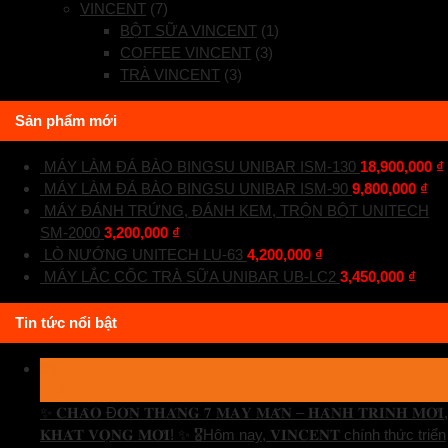
VINCENT
(7)
BỘT SỮA VINCENT
(1)
COFFEE VINCENT
(3)
TRÀ VINCENT
(3)
Sản phẩm mới
MÁY LÀM ĐÁ BÀO BINGSU UNIBAR ISM-130
18,900,000
₫
MÁY LÀM ĐÁ BÀO BINGSU UNIBAR ISM-90
9,800,000
₫
MÁY ĐÁNH TRỨNG, ĐÁNH KEM, TRỘN BỘT UNITECH
SM-2000
3,200,000
₫
LÒ NƯỚNG UNITECH LU-63
4,200,000
₫
MÁY LẮC CỐC TRÀ SỮA UNIBAR UB-LC2
3,450,000
₫
Tin tức nổi bật
29
Th7
✨ 𝐂𝐇𝐀̀𝐎 Đ𝐎́𝐍 𝐓𝐇𝐀́𝐍𝐆 𝟕 𝐌𝐀𝐘 𝐌𝐀̆́𝐍 – 𝐇𝐀̀𝐍𝐇 𝐓𝐑𝐈̀𝐍𝐇 𝐌𝐎̛́𝐈,
𝐊𝐇𝐀́𝐓 𝐕𝐎̣𝐍𝐆 𝐌𝐎̛́𝐈! ✨ 🎖️Hôm nay, 𝐕𝐈𝐍𝐂𝐄𝐍𝐓 chính thức triển