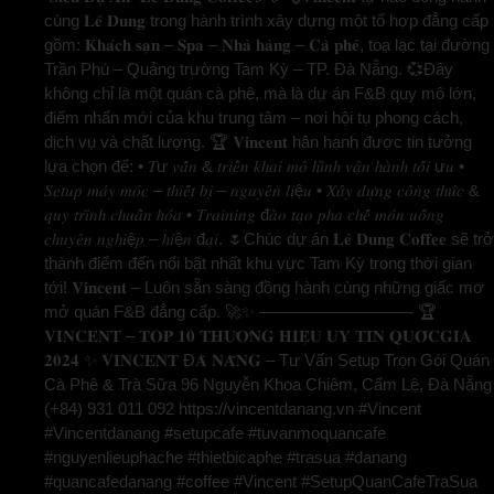
cùng 𝐋𝐞̂ 𝐃𝐮𝐧𝐠 trong hành trình xây dựng một tổ hợp đẳng cấp
gồm: 𝐊𝐡𝐚́𝐜𝐡 𝐬𝐚̣𝐧 – 𝐒𝐩𝐚 – 𝐍𝐡𝐚̀ 𝐡𝐚̀𝐧𝐠 – 𝐂𝐚̀ 𝐩𝐡𝐞̂, toạ lạc tại đường
Trần Phú – Quảng trường Tam Kỳ – TP. Đà Nẵng. 💞Đây
không chỉ là một quán cà phê, mà là dự án F&B quy mô lớn,
điểm nhấn mới của khu trung tâm – nơi hội tụ phong cách,
dịch vụ và chất lượng. 🏆 𝐕𝐢𝐧𝐜𝐞𝐧𝐭 hân hạnh được tin tưởng
lựa chọn để: • 𝑇ư 𝑣𝑎̂́𝑛 & 𝑡𝑟𝑖𝑒̂̉𝑛 𝑘ℎ𝑎𝑖 𝑚𝑜̂ ℎ𝑖̀𝑛ℎ 𝑣𝑎̣̂𝑛 ℎ𝑎̀𝑛ℎ 𝑡𝑜̂́𝑖 ư𝑢 •
𝑆𝑒𝑡𝑢𝑝 𝑚𝑎́𝑦 𝑚𝑜́𝑐 – 𝑡ℎ𝑖𝑒̂́𝑡 𝑏𝑖̣ – 𝑛𝑔𝑢𝑦𝑒̂𝑛 𝑙𝑖ệ𝑢 • 𝑋𝑎̂𝑦 𝑑𝑢̛̣𝑛𝑔 𝑐𝑜̂𝑛𝑔 𝑡ℎ𝑢̛́𝑐 &
𝑞𝑢𝑦 𝑡𝑟𝑖̀𝑛ℎ 𝑐ℎ𝑢𝑎̂̉𝑛 ℎ𝑜́𝑎 • 𝑇𝑟𝑎𝑖𝑛𝑖𝑛𝑔 đ𝑎̀𝑜 𝑡𝑎̣𝑜 𝑝ℎ𝑎 𝑐ℎ𝑒̂́ 𝑚𝑜́𝑛 𝑢𝑜̂́𝑛𝑔
𝑐ℎ𝑢𝑦𝑒̂𝑛 𝑛𝑔ℎ𝑖ệ𝑝 – ℎ𝑖ệ𝑛 đ𝑎̣𝑖. 🌷Chúc dự án 𝐋𝐞̂ 𝐃𝐮𝐧𝐠 𝐂𝐨𝐟𝐟𝐞𝐞 sẽ trở
thành điểm đến nổi bật nhất khu vực Tam Kỳ trong thời gian
tới! 𝐕𝐢𝐧𝐜𝐞𝐧𝐭 – Luôn sẵn sàng đồng hành cùng những giấc mơ
mở quán F&B đẳng cấp. 🚀✨ —————————- 🏆
𝐕𝐈𝐍𝐂𝐄𝐍𝐓 – 𝐓𝐎𝐏 𝟏𝟎 𝐓𝐇𝐔̛𝐎̛𝐍𝐆 𝐇𝐈𝐄̣̂𝐔 𝐔𝐘 𝐓𝐈́𝐍 𝐐𝐔𝐎̂́𝐂𝐆𝐈𝐀
𝟐𝟎𝟐𝟒 ✨ 𝐕𝐈𝐍𝐂𝐄𝐍𝐓 Đ𝐀̀ 𝐍𝐀̆̃𝐍𝐆 – Tư Vấn Setup Trọn Gói Quán
Cà Phê & Trà Sữa 96 Nguyễn Khoa Chiêm, Cẩm Lệ, Đà Nẵng
(+84) 931 011 092 https://vincentdanang.vn #Vincent
#Vincentdanang #setupcafe #tuvanmoquancafe
#nguyenlieuphache #thietbicaphe #trasua #danang
#quancafedanang #coffee #Vincent #SetupQuanCafeTraSua