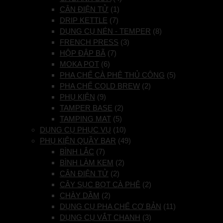
CÂN ĐIỆN TỬ
(1)
DRIP KETTLE
(7)
DỤNG CỤ NÉN - TEMPER
(8)
FRENCH PRESS
(3)
HỘP ĐẬP BÃ
(7)
MOKA POT
(6)
PHA CHẾ CÀ PHÊ THỦ CÔNG
(5)
PHA CHẾ COLD BREW
(2)
PHỤ KIỆN
(9)
TAMPER BASE
(2)
TAMPING MAT
(5)
DỤNG CỤ PHỤC VỤ
(10)
PHỤ KIỆN QUẦY BAR
(49)
BÌNH LẮC
(7)
BÌNH LÀM KEM
(2)
CÂN ĐIỆN TỬ
(2)
CÂY SỤC BỌT CÀ PHÊ
(2)
CHÀY DẦM
(2)
DỤNG CỤ PHA CHẾ CƠ BẢN
(11)
DỤNG CỤ VẮT CHANH
(3)