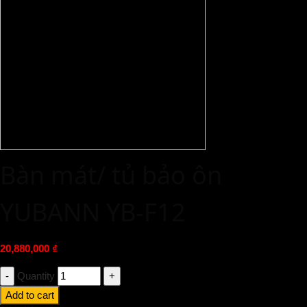
Bàn mát/ tủ bảo ôn
YUBANN YB-F12
20,880,000
₫
Quantity
Add to cart