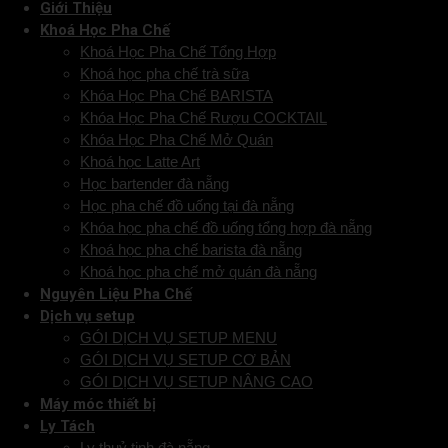
Giới Thiệu
Khoá Học Pha Chế
Khoá Học Pha Chế Tổng Hợp
Khoá học pha chế trà sữa
Khóa Học Pha Chế BARISTA
Khóa Học Pha Chế Rượu COCKTAIL
Khóa Học Pha Chế Mở Quán
Khoá học Latte Art
Học bartender đà nẵng
Học pha chế đồ uống tại đà nẵng
Khóa học pha chế đồ uống tổng hợp đà nẵng
Khoá học pha chế barista đà nẵng
Khoá học pha chế mở quán đà nẵng
Nguyên Liệu Pha Chế
Dịch vụ setup
GÓI DỊCH VỤ SETUP MENU
GÓI DỊCH VỤ SETUP CƠ BẢN
GÓI DỊCH VỤ SETUP NÂNG CAO
Máy móc thiết bị
Ly Tách
Ly thuỷ tinh đà nẵng