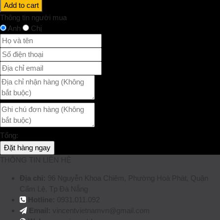
Add to cart
Thông tin người mua
Anh
Chị
Tổng:
Đặt hàng ngay
THÔNG TIN LIÊN HỆ
Địa chỉ:
96 Nguyễn Khoa Chiêm, Phường Hoà Phát, Quận
Cẩm Lệ, Tp Đà Nẵng
Hotline:
0931.011.092
Email:
vincentvietnamvn@gmail.com