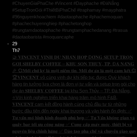
#ChuyenGiaPhaChe #Vincent #Dayphache #ĐàNẵng
#SetupTrọnGói #ThiếtBịPhaChế #traphamay #mayphatra
#96nguyenkhoachiem #daotaophache #phachemoquan
#phachechuyennghiep #phachetonghop
#trungtamdaotaophache #trungtamphachedanang #trasua
#daotaobarista #moquancaphe
29
Th7
🤝 𝐕𝐈𝐍𝐂𝐄𝐍𝐓 𝐕𝐈𝐍𝐇 𝐃𝐔̛̣ 𝐍𝐇𝐀̣̂𝐍 𝐇𝐎̛̣𝐏 Đ𝐎̂̀𝐍𝐆 𝐒𝐄𝐓𝐔𝐏 𝐓𝐑𝐎̣𝐍
𝐆𝐎́𝐈 𝐒𝐇𝐄𝐋𝐁𝐘 𝐂𝐎𝐅𝐅𝐄𝐄 – 𝐊𝐇𝐔 𝐒𝐎̛𝐍 𝐓𝐇𝐔̉𝐘, 𝐓𝐏. Đ𝐀̀ 𝐍𝐀̆̃𝐍𝐆
🎉 💞𝐌𝐨̂̃𝐢 𝐜𝐡𝐮̛̃ 𝐤𝐲́ 𝐥𝐚̀ 𝐦𝐨̣̂𝐭 𝐧𝐢𝐞̂̀𝐦 𝐭𝐢𝐧. 𝐌𝐨̂̃𝐢 𝐝𝐮̛̣ 𝐚́𝐧 𝐥𝐚̀ 𝐦𝐨̣̂𝐭 𝐜𝐚𝐦 𝐤𝐞̂́𝐭.💞
🏆𝐕𝐈𝐍𝐂𝐄𝐍𝐓 vô cùng vinh dự khi tiếp tục được Quý khách
hàng tin tưởng lựa chọn là đơn vị tư vấn và setup trọn gói cho
dự án 𝐒𝐇𝐄𝐋𝐁𝐘 𝐂𝐎𝐅𝐅𝐄𝐄 tại khu Sơn Thủy – TP. Đà Nẵng.
⭐️Với kinh nghiệm triển khai hàng trăm mô hình F&B,
𝐕𝐈𝐍𝐂𝐄𝐍𝐓 cam kết đồng hành cùng chủ đầu tư từ những
bước đầu tiên đến ngày khai trương và vận hành ổn định: ✅
𝐓𝐮̛ 𝐯𝐚̂́𝐧 𝐦𝐨̂ 𝐡𝐢̀𝐧𝐡 𝐤𝐢𝐧𝐡 𝐝𝐨𝐚𝐧𝐡 𝐩𝐡𝐮̀ 𝐡𝐨̛̣𝐩 ✅ 𝐓𝐮̛ 𝐕𝐚̂́𝐧 𝐤𝐡𝐨̂𝐧𝐠 𝐠𝐢𝐚𝐧 𝐯𝐚̀
𝐪𝐮𝐚̂̀𝐲 𝐛𝐚𝐫 𝐭𝐨̂́𝐢 𝐮̛𝐮 𝐜𝐨̂𝐧𝐠 𝐧𝐚̆𝐧𝐠 ✅ 𝐂𝐮𝐧𝐠 𝐜𝐚̂́𝐩 𝐦𝐚́𝐲 𝐦𝐨́𝐜, 𝐭𝐡𝐢𝐞̂́𝐭 𝐛𝐢̣ 𝐯𝐚̀
𝐧𝐠𝐮𝐲𝐞̂𝐧 𝐥𝐢𝐞̣̂𝐮 𝐜𝐡𝐢́𝐧𝐡 𝐡𝐚̃𝐧𝐠 ✅ Đ𝐚̀𝐨 𝐭𝐚̣𝐨 𝐩𝐡𝐚 𝐜𝐡𝐞̂́ 𝐯𝐚̀ 𝐜𝐡𝐮𝐲𝐞̂̉𝐧 𝐠𝐢𝐚𝐨 𝐪𝐮𝐲