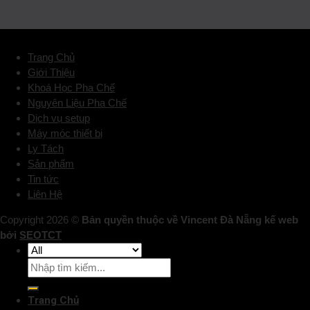
Trang Chủ
Giới Thiệu
Khoá Học Pha Chế
Nguyên Liệu Pha Chế
Dịch vụ setup
Máy móc thiết bị
Ly Tách
Sản phẩm
Tin tức
Liên Hệ
Copyright 2026 ©
Bản quyền thuộc về Vincent Đà Nẵng kế web
bởi
SEOTCT
Trang Chủ