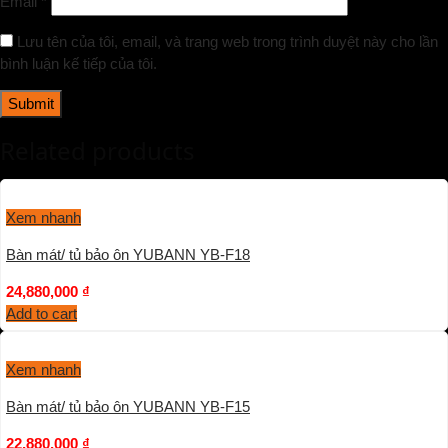
Email
*
Lưu tên của tôi, email, và trang web trong trình duyệt này cho lần
bình luận kế tiếp của tôi.
Related products
Xem nhanh
Bàn mát/ tủ bảo ôn YUBANN YB-F18
24,880,000
₫
Add to cart
Xem nhanh
Bàn mát/ tủ bảo ôn YUBANN YB-F15
22,880,000
₫