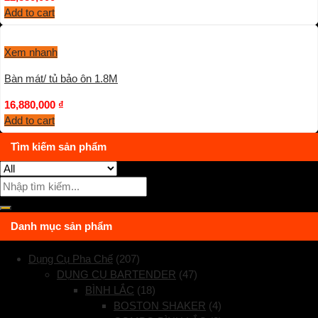
Add to cart
Xem nhanh
Bàn mát/ tủ bảo ôn 1.8M
16,880,000
₫
Add to cart
Tìm kiếm sản phẩm
Danh mục sản phẩm
Dụng Cụ Pha Chế
(207)
DỤNG CỤ BARTENDER
(47)
BÌNH LẮC
(18)
BOSTON SHAKER
(4)