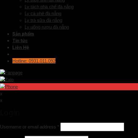
Ly tách pha chế đà nẵng
Ly cà phê đà nẵng
Ly trà sữa đà nẵng
Ly uống rượu đà nẵng
Sản phẩm
Tin tức
Liên Hệ
Hotline: 0931.011.092
x
x
Login
Username or email address
*