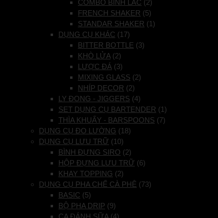
COMBO BÌNH LẮC
(2)
FRENCH SHAKER
(5)
STANDAR SHAKER
(1)
DỤNG CỤ KHÁC
(17)
BITTER BOTTLE
(3)
KHÒ LỬA
(2)
LƯỢC ĐÁ
(3)
MIXING GLASS
(2)
NHÍP DECOR
(2)
LY ĐONG - JIGGERS
(4)
SET DỤNG CỤ BARTENDER
(1)
THÌA KHUẤY - BARSPOONS
(7)
DỤNG CỤ ĐO LƯỜNG
(18)
DỤNG CỤ LƯU TRỮ
(10)
BÌNH ĐỰNG SIRO
(2)
HỘP ĐỰNG LƯU TRỮ
(6)
KHAY TOPPING
(2)
DỤNG CỤ PHA CHẾ CÀ PHÊ
(73)
BASIC
(5)
BỘ PHA DRIP
(9)
CA ĐÁNH SỮA
(4)