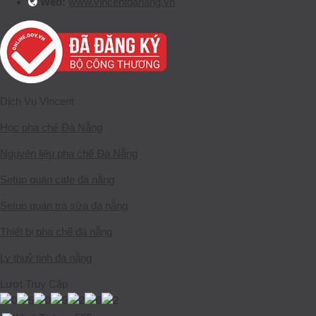
Web:
www.vincentdanang.vn
Dịch Vụ Vincent
Học pha chế Đà Nẵng
Nguyên liệu pha chế Đà Nẵng
Setup quán cafe đà nẵng
Setup quán trà sữa đà nẵng
Thiết bị pha chế đà nẵng
Ly thuỷ tinh đà nẵng
Lượt Truy Cập