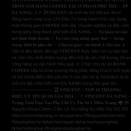
𝐓𝐑𝐎̣𝐍 𝐆𝐎́𝐈 𝐇𝐀𝐍𝐒 𝐂𝐎𝐅𝐅𝐄𝐄 𝐓𝐀̣𝐈 𝟏𝟓 𝐏𝐇𝐀̣𝐌 𝐏𝐇𝐔́ 𝐓𝐇𝐔̛́ – 𝐓𝐏
Đ𝐀̀ 𝐍𝐀̆̃𝐍𝐆.🎉🎉 🎖️𝐕𝐈𝐍𝐂𝐄𝐍𝐓 rất vinh dự khi tiếp tục được
đồng hành cùng Quý Chủ Đầu Tư trong hành trình xây dựng
một không gian 𝐂𝐎𝐅𝐅𝐄𝐄 hiện đại, chuyên nghiệp và đầy cảm
hứng giữa lòng thành phố biển Đ𝐀̀ 𝐍𝐀̆̃𝐍𝐆. ✨ 𝐓𝐮̛̀ 𝐤𝐡𝐚̂𝐮 𝐭𝐮̛ 𝐯𝐚̂́𝐧
𝐦𝐨̂ 𝐡𝐢̀𝐧𝐡 𝐤𝐢𝐧𝐡 𝐝𝐨𝐚𝐧𝐡 ✨ 𝐓𝐮̛ 𝐯𝐚̂́𝐧 𝐜𝐨̂𝐧𝐠 𝐧𝐚̆𝐧𝐠 𝐪𝐮𝐚̂̀𝐲 𝐛𝐚𝐫 ✨ 𝐒𝐞𝐭𝐮𝐩
𝐭𝐫𝐚𝐧𝐠 𝐭𝐡𝐢𝐞̂́𝐭 𝐛𝐢̣ 𝐩𝐡𝐚 𝐜𝐡𝐞̂́ ✨ 𝐂𝐡𝐮𝐲𝐞̂̉𝐧 𝐠𝐢𝐚𝐨 𝐯𝐚̣̂𝐧 𝐡𝐚̀𝐧𝐡 & đ𝐚̀𝐨 𝐭𝐚̣𝐨 🌷
Tất cả đều được đội ngũ 𝐕𝐈𝐍𝐂𝐄𝐍𝐓 thực hiện với sự tận tâm
và chỉn chu nhất nhằm mang đến một dự án chất lượng, tối ưu
công năng và vận hành hiệu quả. 🎉 Chúc cho dự án 𝐇𝐀𝐍𝐒
𝐂𝐎𝐅𝐅𝐄𝐄 sắp tới khai trương hồng phát, đông khách mỗi ngày
và trở thành điểm đến yêu thích của giới trẻ & Và khách du lịc
mỗi khi đặt chân Đến với Đ𝐀̀ 𝐍𝐀̆̃𝐍𝐆 trong thời gian tới.
—————————- 🏆 𝐕𝐈𝐍𝐂𝐄𝐍𝐓 – 𝐓𝐎𝐏 𝟏𝟎 𝐓𝐇𝐔̛𝐎̛𝐍𝐆
𝐇𝐈𝐄̣̂𝐔 𝐔𝐘 𝐓𝐈́𝐍 𝐐𝐔𝐎̂́𝐂𝐆𝐈𝐀 𝟐𝟎𝟐𝟒 ✨ 🚩 𝐕𝐈𝐍𝐂𝐄𝐍𝐓 Đ𝐀̀ 𝐍𝐀̆̃𝐍𝐆 –
𝐓𝐫𝐮𝐧𝐠 𝐓𝐚̂𝐦 Đ𝐚̀𝐨 𝐓𝐚̣𝐨 𝐏𝐡𝐚 𝐂𝐡𝐞̂́ 𝐔𝐲 𝐓𝐢́𝐧 𝐒𝐨̂́ 𝟏 𝐌𝐢𝐞̂̀𝐧 𝐓𝐫𝐮𝐧𝐠 🏘️ 96
Nguyễn Khoa Chiêm, Cẩm Lệ, Đà Nẵng 📞(+84) 931 011 092
https://vincentdanang.vn #mayphatra #96nguyenkhoachiem
#daotaophache #phachemoquan #phachechuyennghiep
#phachetonghop #trungtamdaotaophache