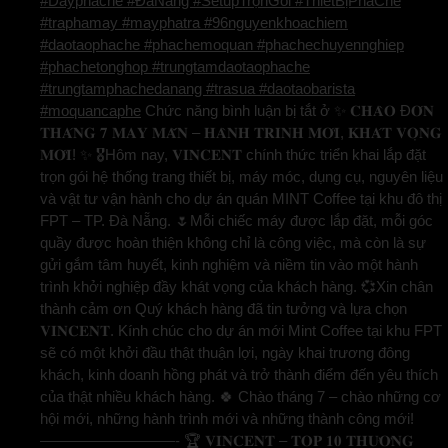
#Dayphache #ĐàNẵng #SetupTrọnGói #ThiếtBịPhaChế
#traphamay #mayphatra #96nguyenkhoachiem
#daotaophache #phachemoquan #phachechuyennghiep
#phachetonghop #trungtamdaotaophache
#trungtamphachedanang #trasua #daotaobarista
#moquancaphe
Chức năng bình luận bị tắt
ở ✨ 𝐂𝐇𝐀̀𝐎 Đ𝐎́𝐍
𝐓𝐇𝐀́𝐍𝐆 𝟕 𝐌𝐀𝐘 𝐌𝐀̆́𝐍 – 𝐇𝐀̀𝐍𝐇 𝐓𝐑𝐈̀𝐍𝐇 𝐌𝐎̛́𝐈, 𝐊𝐇𝐀́𝐓 𝐕𝐎̣𝐍𝐆
𝐌𝐎̛́𝐈! ✨ 🎖️Hôm nay, 𝐕𝐈𝐍𝐂𝐄𝐍𝐓 chính thức triển khai lắp đặt
trọn gói hệ thống trang thiết bị, máy móc, dụng cụ, nguyên liệu
và vật tư vận hành cho dự án quán MINT Coffee tại khu đô thị
FPT – TP. Đà Nẵng. 🌷Mỗi chiếc máy được lắp đặt, mỗi góc
quầy được hoàn thiện không chỉ là công việc, mà còn là sự
gửi gắm tâm huyết, kinh nghiệm và niềm tin vào một hành
trình khởi nghiệp đầy khát vọng của khách hàng. 💞Xin chân
thành cảm ơn Quý khách hàng đã tin tưởng và lựa chọn
𝐕𝐈𝐍𝐂𝐄𝐍𝐓. Kính chúc cho dự án mới Mint Coffee tại khu FPT
sẽ có một khởi đầu thật thuận lợi, ngày khai trương đông
khách, kinh doanh hồng phát và trở thành điểm đến yêu thích
của thật nhiều khách hàng. 🍀 Chào tháng 7 – chào những cơ
hội mới, những hành trình mới và những thành công mới!
—————————- 🏆 𝐕𝐈𝐍𝐂𝐄𝐍𝐓 – 𝐓𝐎𝐏 𝟏𝟎 𝐓𝐇𝐔̛𝐎̛𝐍𝐆