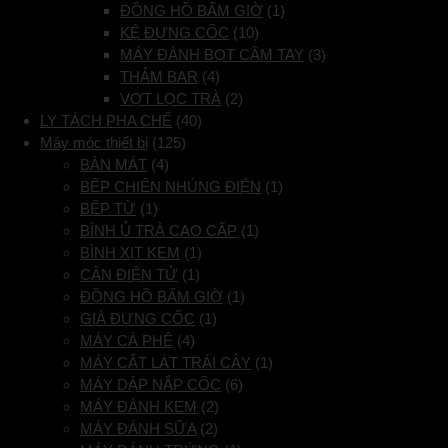
ĐỒNG HỒ BẤM GIỜ
(1)
KỆ ĐỰNG CỐC
(10)
MÁY ĐÁNH BỌT CẦM TAY
(3)
THẢM BAR
(4)
VỢT LỌC TRÀ
(2)
LY TÁCH PHA CHẾ
(40)
Máy móc thiết bị
(125)
BÀN MÁT
(4)
BẾP CHIÊN NHÚNG ĐIỆN
(1)
BẾP TỪ
(1)
BÌNH Ủ TRÀ CAO CẤP
(1)
BÌNH XỊT KEM
(1)
CÂN ĐIỆN TỬ
(1)
ĐỒNG HỒ BẤM GIỜ
(1)
GIÁ ĐỰNG CỐC
(1)
MÁY CÀ PHÊ
(4)
MÁY CẮT LÁT TRÁI CÂY
(1)
MÁY DẬP NẮP CỐC
(6)
MÁY ĐÁNH KEM
(2)
MÁY ĐÁNH SỮA
(2)