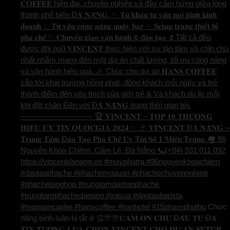
𝐂𝐎𝐅𝐅𝐄𝐄 hiện đại, chuyên nghiệp và đầy cảm hứng giữa lòng
thành phố biển Đ𝐀̀ 𝐍𝐀̆̃𝐍𝐆. ✨ 𝐓𝐮̛̀ 𝐤𝐡𝐚̂𝐮 𝐭𝐮̛ 𝐯𝐚̂́𝐧 𝐦𝐨̂ 𝐡𝐢̀𝐧𝐡 𝐤𝐢𝐧𝐡
𝐝𝐨𝐚𝐧𝐡 ✨ 𝐓𝐮̛ 𝐯𝐚̂́𝐧 𝐜𝐨̂𝐧𝐠 𝐧𝐚̆𝐧𝐠 𝐪𝐮𝐚̂̀𝐲 𝐛𝐚𝐫 ✨ 𝐒𝐞𝐭𝐮𝐩 𝐭𝐫𝐚𝐧𝐠 𝐭𝐡𝐢𝐞̂́𝐭 𝐛𝐢̣
𝐩𝐡𝐚 𝐜𝐡𝐞̂́ ✨ 𝐂𝐡𝐮𝐲𝐞̂̉𝐧 𝐠𝐢𝐚𝐨 𝐯𝐚̣̂𝐧 𝐡𝐚̀𝐧𝐡 & đ𝐚̀𝐨 𝐭𝐚̣𝐨 🌷Tất cả đều
được đội ngũ 𝐕𝐈𝐍𝐂𝐄𝐍𝐓 thực hiện với sự tận tâm và chỉn chu
nhất nhằm mang đến một dự án chất lượng, tối ưu công năng
và vận hành hiệu quả. 🎉 Chúc cho dự án 𝐇𝐀𝐍𝐒 𝐂𝐎𝐅𝐅𝐄𝐄
sắp tới khai trương hồng phát, đông khách mỗi ngày và trở
thành điểm đến yêu thích của giới trẻ & Và khách du lịc mỗi
khi đặt chân Đến với Đ𝐀̀ 𝐍𝐀̆̃𝐍𝐆 trong thời gian tới.
—————————- 🏆 𝐕𝐈𝐍𝐂𝐄𝐍𝐓 – 𝐓𝐎𝐏 𝟏𝟎 𝐓𝐇𝐔̛𝐎̛𝐍𝐆
𝐇𝐈𝐄̣̂𝐔 𝐔𝐘 𝐓𝐈́𝐍 𝐐𝐔𝐎̂́𝐂𝐆𝐈𝐀 𝟐𝟎𝟐𝟒 ✨ 🚩 𝐕𝐈𝐍𝐂𝐄𝐍𝐓 Đ𝐀̀ 𝐍𝐀̆̃𝐍𝐆 –
𝐓𝐫𝐮𝐧𝐠 𝐓𝐚̂𝐦 Đ𝐚̀𝐨 𝐓𝐚̣𝐨 𝐏𝐡𝐚 𝐂𝐡𝐞̂́ 𝐔𝐲 𝐓𝐢́𝐧 𝐒𝐨̂́ 𝟏 𝐌𝐢𝐞̂̀𝐧 𝐓𝐫𝐮𝐧𝐠 🏘️ 96
Nguyễn Khoa Chiêm, Cẩm Lệ, Đà Nẵng 📞(+84) 931 011 092
https://vincentdanang.vn #mayphatra #96nguyenkhoachiem
#daotaophache #phachemoquan #phachechuyennghiep
#phachetonghop #trungtamdaotaophache
#trungtamphachedanang #trasua #daotaobarista
#moquancaphe #hanscoffee #hanhotel #15phamphuthu
Chức
năng bình luận bị tắt
ở 👏🎊🎊𝐂𝐀̉𝐌 𝐎̛𝐍 𝐂𝐇𝐔̉ Đ𝐀̂̀𝐔 𝐓𝐔̛ Đ𝐀̃
𝐓𝐈𝐍 𝐓𝐔̛𝐎̛̉𝐍𝐆 𝐋𝐔̛̣𝐀 𝐂𝐇𝐎̣𝐍 𝐕𝐈𝐍𝐂𝐄𝐍𝐓 𝐂𝐇𝐎 𝐃𝐔̛̣ 𝐀́𝐍 𝐒𝐄𝐓𝐔𝐏