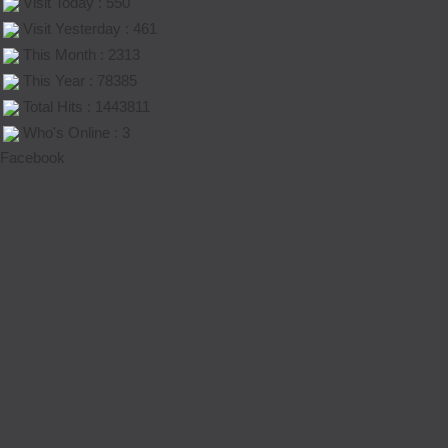
Visit Today : 550
Visit Yesterday : 461
This Month : 2313
This Year : 78385
Total Hits : 1443811
Who's Online : 3
Facebook