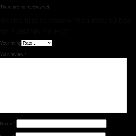
There are no reviews yet.
Be the first to review “Bàn mát/ tủ bảo
ôn YUBANN YB-F12”
Your rating
Your review
*
Name
*