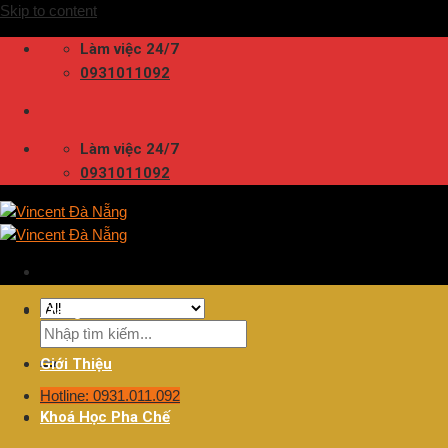
Skip to content
Làm việc 24/7
0931011092
Làm việc 24/7
0931011092
Trang Chủ
Giới Thiệu
Hotline: 0931.011.092
Khoá Học Pha Chế