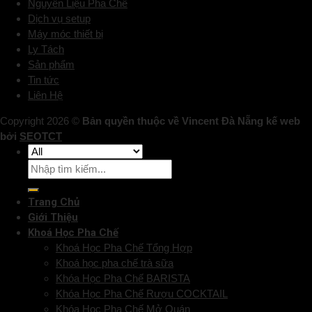
Nguyên Liệu Pha Chế
Dịch vụ setup
Máy móc thiết bị
Ly Tách
Sản phẩm
Tin tức
Liên Hệ
Copyright 2026 ©
Bản quyền thuộc về Vincent Đà Nẵng kế web
bởi
SEOTCT
Trang Chủ
Giới Thiệu
Khoá Học Pha Chế
Khoá Học Pha Chế Tổng Hợp
Khoá học pha chế trà sữa
Khóa Học Pha Chế BARISTA
Khóa Học Pha Chế Rượu COCKTAIL
Khóa Học Pha Chế Mở Quán