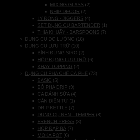
MIXING GLASS
(2)
NHÍP DECOR
(2)
LY ĐONG - JIGGERS
(4)
SET DỤNG CỤ BARTENDER
(1)
THÌA KHUẤY - BARSPOONS
(7)
DỤNG CỤ ĐO LƯỜNG
(18)
DỤNG CỤ LƯU TRỮ
(10)
BÌNH ĐỰNG SIRO
(2)
HỘP ĐỰNG LƯU TRỮ
(6)
KHAY TOPPING
(2)
DỤNG CỤ PHA CHẾ CÀ PHÊ
(73)
BASIC
(5)
BỘ PHA DRIP
(9)
CA ĐÁNH SỮA
(4)
CÂN ĐIỆN TỬ
(1)
DRIP KETTLE
(7)
DỤNG CỤ NÉN - TEMPER
(8)
FRENCH PRESS
(3)
HỘP ĐẬP BÃ
(7)
MOKA POT
(6)