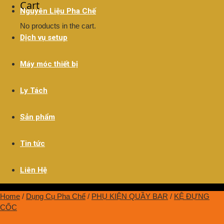
Cart
Nguyên Liệu Pha Chế
No products in the cart.
Dịch vụ setup
Máy móc thiết bị
Ly Tách
Sản phẩm
Tin tức
Liên Hệ
Home
/
Dụng Cụ Pha Chế
/
PHỤ KIỆN QUẦY BAR
/
KỆ ĐỰNG
CỐC