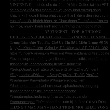
𝐕𝐈𝐍𝐂𝐄𝐍𝐓. Kính chúc cho dự án mới Mint Coffee tại khu FPT
sẽ có một khởi đầu thật thuận lợi, ngày khai trương đông
khách, kinh doanh hồng phát và trở thành điểm đến yêu thích
của thật nhiều khách hàng. 🍀 Chào tháng 7 – chào những cơ
hội mới, những hành trình mới và những thành công mới!
—————————- 🏆 𝐕𝐈𝐍𝐂𝐄𝐍𝐓 – 𝐓𝐎𝐏 𝟏𝟎 𝐓𝐇𝐔̛𝐎̛𝐍𝐆
𝐇𝐈𝐄̣̂𝐔 𝐔𝐘 𝐓𝐈́𝐍 𝐐𝐔𝐎̂́𝐂𝐆𝐈𝐀 𝟐𝟎𝟐𝟒 ✨ 🚩 𝐕𝐈𝐍𝐂𝐄𝐍𝐓 Đ𝐀̀ 𝐍𝐀̆̃𝐍𝐆 –
𝐓𝐫𝐮𝐧𝐠 𝐓𝐚̂𝐦 Đ𝐚̀𝐨 𝐓𝐚̣𝐨 𝐏𝐡𝐚 𝐂𝐡𝐞̂́ 𝐔𝐲 𝐓𝐢́𝐧 𝐒𝐨̂́ 𝟏 𝐌𝐢𝐞̂̀𝐧 𝐓𝐫𝐮𝐧𝐠 🏘️ 96
Nguyễn Khoa Chiêm, Cẩm Lệ, Đà Nẵng 📞(+84) 931 011 092
https://vincentdanang.vn #Vincent #Vincentdanang #setupcafe
#tuvanmoquancafe #nguyenlieuphache #thietbicaphe #trasua
#danang #quancafedanang #coffee #Vincent
#SetupQuanCafeTraSua #ChuyenGiaPhaChe #Vincent
#Dayphache #ĐàNẵng #SetupTrọnGói #ThiếtBịPhaChế
#traphamay #mayphatra #96nguyenkhoachiem
#daotaophache #phachemoquan #phachechuyennghiep
#phachetonghop #trungtamdaotaophache
#trungtamphachedanang #trasua #daotaobarista
#moquancaphe
Chức năng bình luận bị tắt
ở ✨ 𝐂𝐇𝐀̀𝐎 Đ𝐎́𝐍
𝐓𝐇𝐀́𝐍𝐆 𝟕 𝐌𝐀𝐘 𝐌𝐀̆́𝐍 – 𝐇𝐀̀𝐍𝐇 𝐓𝐑𝐈̀𝐍𝐇 𝐌𝐎̛́𝐈, 𝐊𝐇𝐀́𝐓 𝐕𝐎̣𝐍𝐆