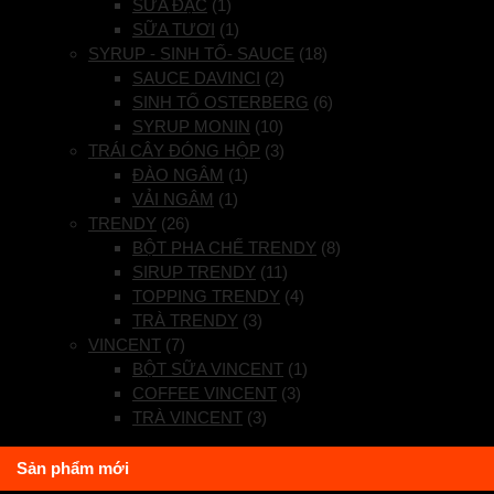
SỮA ĐẶC
(1)
SỮA TƯƠI
(1)
SYRUP - SINH TỐ- SAUCE
(18)
SAUCE DAVINCI
(2)
SINH TỐ OSTERBERG
(6)
SYRUP MONIN
(10)
TRÁI CÂY ĐÓNG HỘP
(3)
ĐÀO NGÂM
(1)
VẢI NGÂM
(1)
TRENDY
(26)
BỘT PHA CHẾ TRENDY
(8)
SIRUP TRENDY
(11)
TOPPING TRENDY
(4)
TRÀ TRENDY
(3)
VINCENT
(7)
BỘT SỮA VINCENT
(1)
COFFEE VINCENT
(3)
TRÀ VINCENT
(3)
Sản phẩm mới