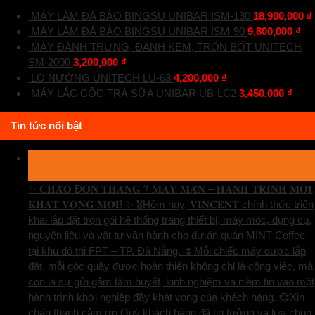
MÁY LÀM ĐÁ BÀO BINGSU UNIBAR ISM-130
18,900,000
₫
MÁY LÀM ĐÁ BÀO BINGSU UNIBAR ISM-90
9,800,000
₫
MÁY ĐÁNH TRỨNG, ĐÁNH KEM, TRỘN BỘT UNITECH
SM-2000
3,200,000
₫
LÒ NƯỚNG UNITECH LU-63
4,200,000
₫
MÁY LẮC CỐC TRÀ SỮA UNIBAR UB-LC2
3,450,000
₫
Tin tức nổi bật
29
Th7
✨ 𝐂𝐇𝐀̀𝐎 Đ𝐎́𝐍 𝐓𝐇𝐀́𝐍𝐆 𝟕 𝐌𝐀𝐘 𝐌𝐀̆́𝐍 – 𝐇𝐀̀𝐍𝐇 𝐓𝐑𝐈̀𝐍𝐇 𝐌𝐎̛́𝐈,
𝐊𝐇𝐀́𝐓 𝐕𝐎̣𝐍𝐆 𝐌𝐎̛́𝐈! ✨ 🎖️Hôm nay, 𝐕𝐈𝐍𝐂𝐄𝐍𝐓 chính thức triển
khai lắp đặt trọn gói hệ thống trang thiết bị, máy móc, dụng cụ,
nguyên liệu và vật tư vận hành cho dự án quán MINT Coffee
tại khu đô thị FPT – TP. Đà Nẵng. 🌷Mỗi chiếc máy được lắp
đặt, mỗi góc quầy được hoàn thiện không chỉ là công việc, mà
còn là sự gửi gắm tâm huyết, kinh nghiệm và niềm tin vào một
hành trình khởi nghiệp đầy khát vọng của khách hàng. 💞Xin
chân thành cảm ơn Quý khách hàng đã tin tưởng và lựa chọn