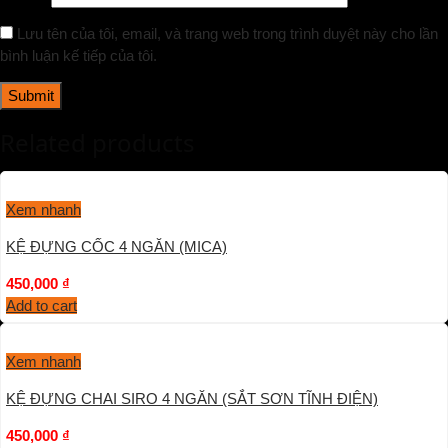
Lưu tên của tôi, email, và trang web trong trình duyệt này cho lần
bình luận kế tiếp của tôi.
Related products
Xem nhanh
KỆ ĐỰNG CỐC 4 NGĂN (MICA)
450,000
₫
Add to cart
Xem nhanh
KỆ ĐỰNG CHAI SIRO 4 NGĂN (SẮT SƠN TĨNH ĐIỆN)
450,000
₫