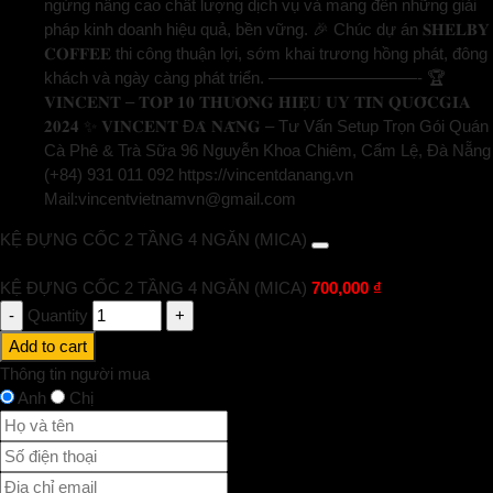
ngừng nâng cao chất lượng dịch vụ và mang đến những giải
pháp kinh doanh hiệu quả, bền vững. 🎉 Chúc dự án 𝐒𝐇𝐄𝐋𝐁𝐘
𝐂𝐎𝐅𝐅𝐄𝐄 thi công thuận lợi, sớm khai trương hồng phát, đông
khách và ngày càng phát triển. —————————- 🏆
𝐕𝐈𝐍𝐂𝐄𝐍𝐓 – 𝐓𝐎𝐏 𝟏𝟎 𝐓𝐇𝐔̛𝐎̛𝐍𝐆 𝐇𝐈𝐄̣̂𝐔 𝐔𝐘 𝐓𝐈́𝐍 𝐐𝐔𝐎̂́𝐂𝐆𝐈𝐀
𝟐𝟎𝟐𝟒 ✨ 𝐕𝐈𝐍𝐂𝐄𝐍𝐓 Đ𝐀̀ 𝐍𝐀̆̃𝐍𝐆 – Tư Vấn Setup Trọn Gói Quán
Cà Phê & Trà Sữa 96 Nguyễn Khoa Chiêm, Cẩm Lệ, Đà Nẵng
(+84) 931 011 092 https://vincentdanang.vn
Mail:vincentvietnamvn@gmail.com
KỆ ĐỰNG CỐC 2 TẦNG 4 NGĂN (MICA)
KỆ ĐỰNG CỐC 2 TẦNG 4 NGĂN (MICA)
700,000
₫
Quantity
Add to cart
Thông tin người mua
Anh
Chị