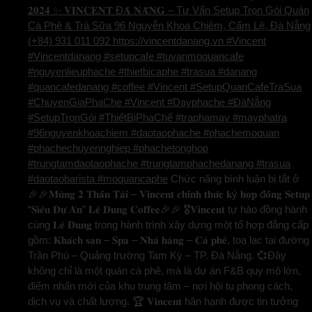
𝟐𝟎𝟐𝟒 ✨ 𝐕𝐈𝐍𝐂𝐄𝐍𝐓 Đ𝐀̀ 𝐍𝐀̆̃𝐍𝐆 – Tư Vấn Setup Trọn Gói Quán
Cà Phê & Trà Sữa 96 Nguyễn Khoa Chiêm, Cẩm Lệ, Đà Nẵng
(+84) 931 011 092 https://vincentdanang.vn #Vincent
#Vincentdanang #setupcafe #tuvanmoquancafe
#nguyenlieuphache #thietbicaphe #trasua #danang
#quancafedanang #coffee #Vincent #SetupQuanCafeTraSua
#ChuyenGiaPhaChe #Vincent #Dayphache #ĐàNẵng
#SetupTrọnGói #ThiếtBịPhaChế #traphamay #mayphatra
#96nguyenkhoachiem #daotaophache #phachemoquan
#phachechuyennghiep #phachetonghop
#trungtamdaotaophache #trungtamphachedanang #trasua
#daotaobarista #moquancaphe
Chức năng bình luận bị tắt
ở
🎉🎉𝐌𝐮̀𝐧𝐠 𝟐 𝐓𝐡𝐚̂̀𝐧 𝐓𝐚̀𝐢 – 𝐕𝐢𝐧𝐜𝐞𝐧𝐭 𝐜𝐡𝐢́𝐧𝐡 𝐭𝐡𝐮̛́𝐜 𝐤ý 𝐡𝐨̛̣𝐩 đ𝐨̂̀𝐧𝐠 𝐒𝐞𝐭𝐮𝐩
“𝐒𝐢𝐞̂𝐮 𝐃𝐮̛̣ 𝐀́𝐧” 𝐋𝐞̂ 𝐃𝐮𝐧𝐠 𝐂𝐨𝐟𝐟𝐞𝐞🎉🎉 🎖️𝐕𝐢𝐧𝐜𝐞𝐧𝐭 tự hào đồng hành
cùng 𝐋𝐞̂ 𝐃𝐮𝐧𝐠 trong hành trình xây dựng một tổ hợp đẳng cấp
gồm: 𝐊𝐡𝐚́𝐜𝐡 𝐬𝐚̣𝐧 – 𝐒𝐩𝐚 – 𝐍𝐡𝐚̀ 𝐡𝐚̀𝐧𝐠 – 𝐂𝐚̀ 𝐩𝐡𝐞̂, toạ lạc tại đường
Trần Phú – Quảng trường Tam Kỳ – TP. Đà Nẵng. 💞Đây
không chỉ là một quán cà phê, mà là dự án F&B quy mô lớn,
điểm nhấn mới của khu trung tâm – nơi hội tụ phong cách,
dịch vụ và chất lượng. 🏆 𝐕𝐢𝐧𝐜𝐞𝐧𝐭 hân hạnh được tin tưởng