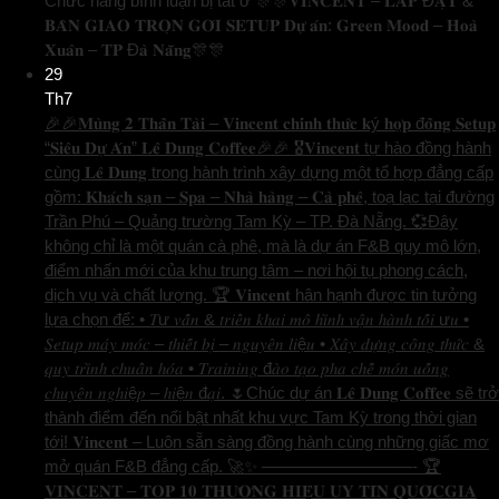
Chức năng bình luận bị tắt
ở 🎊🎊𝐕𝐈𝐍𝐂𝐄𝐍𝐓 – 𝐋𝐀̆́𝐏 Đ𝐀̣̆𝐓 &
𝐁𝐀̀𝐍 𝐆𝐈𝐀𝐎 𝐓𝐑𝐎̣𝐍 𝐆𝐎́𝐈 𝐒𝐄𝐓𝐔𝐏 𝐃𝐮̛̣ 𝐚́𝐧: 𝐆𝐫𝐞𝐞𝐧 𝐌𝐨𝐨𝐝 – 𝐇𝐨𝐚̀
𝐗𝐮𝐚̂𝐧 – 𝐓𝐏 Đ𝐚̀ 𝐍𝐚̆̃𝐧𝐠🎊🎊
29
Th7
🎉🎉𝐌𝐮̀𝐧𝐠 𝟐 𝐓𝐡𝐚̂̀𝐧 𝐓𝐚̀𝐢 – 𝐕𝐢𝐧𝐜𝐞𝐧𝐭 𝐜𝐡𝐢́𝐧𝐡 𝐭𝐡𝐮̛́𝐜 𝐤ý 𝐡𝐨̛̣𝐩 đ𝐨̂̀𝐧𝐠 𝐒𝐞𝐭𝐮𝐩
“𝐒𝐢𝐞̂𝐮 𝐃𝐮̛̣ 𝐀́𝐧” 𝐋𝐞̂ 𝐃𝐮𝐧𝐠 𝐂𝐨𝐟𝐟𝐞𝐞🎉🎉 🎖️𝐕𝐢𝐧𝐜𝐞𝐧𝐭 tự hào đồng hành
cùng 𝐋𝐞̂ 𝐃𝐮𝐧𝐠 trong hành trình xây dựng một tổ hợp đẳng cấp
gồm: 𝐊𝐡𝐚́𝐜𝐡 𝐬𝐚̣𝐧 – 𝐒𝐩𝐚 – 𝐍𝐡𝐚̀ 𝐡𝐚̀𝐧𝐠 – 𝐂𝐚̀ 𝐩𝐡𝐞̂, toạ lạc tại đường
Trần Phú – Quảng trường Tam Kỳ – TP. Đà Nẵng. 💞Đây
không chỉ là một quán cà phê, mà là dự án F&B quy mô lớn,
điểm nhấn mới của khu trung tâm – nơi hội tụ phong cách,
dịch vụ và chất lượng. 🏆 𝐕𝐢𝐧𝐜𝐞𝐧𝐭 hân hạnh được tin tưởng
lựa chọn để: • 𝑇ư 𝑣𝑎̂́𝑛 & 𝑡𝑟𝑖𝑒̂̉𝑛 𝑘ℎ𝑎𝑖 𝑚𝑜̂ ℎ𝑖̀𝑛ℎ 𝑣𝑎̣̂𝑛 ℎ𝑎̀𝑛ℎ 𝑡𝑜̂́𝑖 ư𝑢 •
𝑆𝑒𝑡𝑢𝑝 𝑚𝑎́𝑦 𝑚𝑜́𝑐 – 𝑡ℎ𝑖𝑒̂́𝑡 𝑏𝑖̣ – 𝑛𝑔𝑢𝑦𝑒̂𝑛 𝑙𝑖ệ𝑢 • 𝑋𝑎̂𝑦 𝑑𝑢̛̣𝑛𝑔 𝑐𝑜̂𝑛𝑔 𝑡ℎ𝑢̛́𝑐 &
𝑞𝑢𝑦 𝑡𝑟𝑖̀𝑛ℎ 𝑐ℎ𝑢𝑎̂̉𝑛 ℎ𝑜́𝑎 • 𝑇𝑟𝑎𝑖𝑛𝑖𝑛𝑔 đ𝑎̀𝑜 𝑡𝑎̣𝑜 𝑝ℎ𝑎 𝑐ℎ𝑒̂́ 𝑚𝑜́𝑛 𝑢𝑜̂́𝑛𝑔
𝑐ℎ𝑢𝑦𝑒̂𝑛 𝑛𝑔ℎ𝑖ệ𝑝 – ℎ𝑖ệ𝑛 đ𝑎̣𝑖. 🌷Chúc dự án 𝐋𝐞̂ 𝐃𝐮𝐧𝐠 𝐂𝐨𝐟𝐟𝐞𝐞 sẽ trở
thành điểm đến nổi bật nhất khu vực Tam Kỳ trong thời gian
tới! 𝐕𝐢𝐧𝐜𝐞𝐧𝐭 – Luôn sẵn sàng đồng hành cùng những giấc mơ
mở quán F&B đẳng cấp. 🚀✨ —————————- 🏆
𝐕𝐈𝐍𝐂𝐄𝐍𝐓 – 𝐓𝐎𝐏 𝟏𝟎 𝐓𝐇𝐔̛𝐎̛𝐍𝐆 𝐇𝐈𝐄̣̂𝐔 𝐔𝐘 𝐓𝐈́𝐍 𝐐𝐔𝐎̂́𝐂𝐆𝐈𝐀