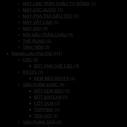
MÁY LÀM TRÂN CHÂU TỰ ĐỘNG
(1)
MÁY LỌC NƯỚC
(1)
MÁY PHA TRÀ SIÊU TỐC
(1)
MÁY VẮT CAM
(1)
MÁY XAY
(4)
NỒI NẤU TRÂN CHÂU
(3)
THẺ RUNG
(1)
TÍNH TIỀN
(2)
Nguyên Liệu Pha Chế
(111)
CIEL
(3)
BỘT PHA CHẾ CIEL
(3)
RICH'S
(2)
KEM BÉO RICH'S
(2)
SẢN PHẨM KHÁC
(6)
BỘT KEM BÉO
(1)
BỘT MATCHA
(1)
CỐT DỪA
(2)
TOPPING
(1)
TRÀ GÓI
(1)
SẢN PHẨM SỮA
(2)