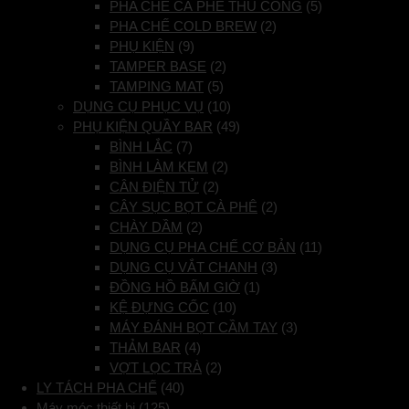
PHA CHẾ CÀ PHÊ THỦ CÔNG
(5)
PHA CHẾ COLD BREW
(2)
PHỤ KIỆN
(9)
TAMPER BASE
(2)
TAMPING MAT
(5)
DỤNG CỤ PHỤC VỤ
(10)
PHỤ KIỆN QUẦY BAR
(49)
BÌNH LẮC
(7)
BÌNH LÀM KEM
(2)
CÂN ĐIỆN TỬ
(2)
CÂY SỤC BỌT CÀ PHÊ
(2)
CHÀY DẦM
(2)
DỤNG CỤ PHA CHẾ CƠ BẢN
(11)
DỤNG CỤ VẮT CHANH
(3)
ĐỒNG HỒ BẤM GIỜ
(1)
KỆ ĐỰNG CỐC
(10)
MÁY ĐÁNH BỌT CẦM TAY
(3)
THẢM BAR
(4)
VỢT LỌC TRÀ
(2)
LY TÁCH PHA CHẾ
(40)
Máy móc thiết bị
(125)