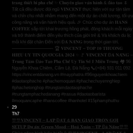
𝐭𝐫𝐚𝐧𝐠 𝐭𝐡𝐢𝐞̂́𝐭 𝐛𝐢̣ 𝐩𝐡𝐚 𝐜𝐡𝐞̂́ ✨ 𝐂𝐡𝐮𝐲𝐞̂̉𝐧 𝐠𝐢𝐚𝐨 𝐯𝐚̣̂𝐧 𝐡𝐚̀𝐧𝐡 & đ𝐚̀𝐨 𝐭𝐚̣𝐨 🌷
Tất cả đều được đội ngũ 𝐕𝐈𝐍𝐂𝐄𝐍𝐓 thực hiện với sự tận tâm
và chỉn chu nhất nhằm mang đến một dự án chất lượng, tối ưu
công năng và vận hành hiệu quả. 🎉 Chúc cho dự án 𝐇𝐀𝐍𝐒
𝐂𝐎𝐅𝐅𝐄𝐄 sắp tới khai trương hồng phát, đông khách mỗi ngày
và trở thành điểm đến yêu thích của giới trẻ & Và khách du lịc
mỗi khi đặt chân Đến với Đ𝐀̀ 𝐍𝐀̆̃𝐍𝐆 trong thời gian tới.
—————————- 🏆 𝐕𝐈𝐍𝐂𝐄𝐍𝐓 – 𝐓𝐎𝐏 𝟏𝟎 𝐓𝐇𝐔̛𝐎̛𝐍𝐆
𝐇𝐈𝐄̣̂𝐔 𝐔𝐘 𝐓𝐈́𝐍 𝐐𝐔𝐎̂́𝐂𝐆𝐈𝐀 𝟐𝟎𝟐𝟒 ✨ 🚩 𝐕𝐈𝐍𝐂𝐄𝐍𝐓 Đ𝐀̀ 𝐍𝐀̆̃𝐍𝐆 –
𝐓𝐫𝐮𝐧𝐠 𝐓𝐚̂𝐦 Đ𝐚̀𝐨 𝐓𝐚̣𝐨 𝐏𝐡𝐚 𝐂𝐡𝐞̂́ 𝐔𝐲 𝐓𝐢́𝐧 𝐒𝐨̂́ 𝟏 𝐌𝐢𝐞̂̀𝐧 𝐓𝐫𝐮𝐧𝐠 🏘️ 96
Nguyễn Khoa Chiêm, Cẩm Lệ, Đà Nẵng 📞(+84) 931 011 092
https://vincentdanang.vn #mayphatra #96nguyenkhoachiem
#daotaophache #phachemoquan #phachechuyennghiep
#phachetonghop #trungtamdaotaophache
#trungtamphachedanang #trasua #daotaobarista
#moquancaphe #hanscoffee #hanhotel #15phamphuthu
29
Th7
🎊🎊𝐕𝐈𝐍𝐂𝐄𝐍𝐓 – 𝐋𝐀̆́𝐏 Đ𝐀̣̆𝐓 & 𝐁𝐀̀𝐍 𝐆𝐈𝐀𝐎 𝐓𝐑𝐎̣𝐍 𝐆𝐎́𝐈
𝐒𝐄𝐓𝐔𝐏 𝐃𝐮̛̣ 𝐚́𝐧: 𝐆𝐫𝐞𝐞𝐧 𝐌𝐨𝐨𝐝 – 𝐇𝐨𝐚̀ 𝐗𝐮𝐚̂𝐧 – 𝐓𝐏 Đ𝐚̀ 𝐍𝐚̆̃𝐧𝐠🎊🎊