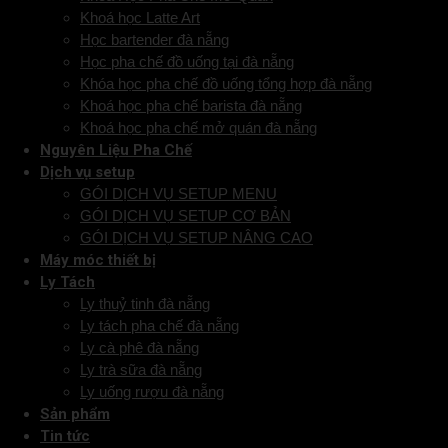
Khoá học Latte Art
Học bartender đà nẵng
Học pha chế đồ uống tại đà nẵng
Khóa học pha chế đồ uống tổng hợp đà nẵng
Khoá học pha chế barista đà nẵng
Khoá học pha chế mở quán đà nẵng
Nguyên Liệu Pha Chế
Dịch vụ setup
GÓI DỊCH VỤ SETUP MENU
GÓI DỊCH VỤ SETUP CƠ BẢN
GÓI DỊCH VỤ SETUP NÂNG CAO
Máy móc thiết bị
Ly Tách
Ly thuỷ tinh đà nẵng
Ly tách pha chế đà nẵng
Ly cà phê đà nẵng
Ly trà sữa đà nẵng
Ly uống rượu đà nẵng
Sản phẩm
Tin tức