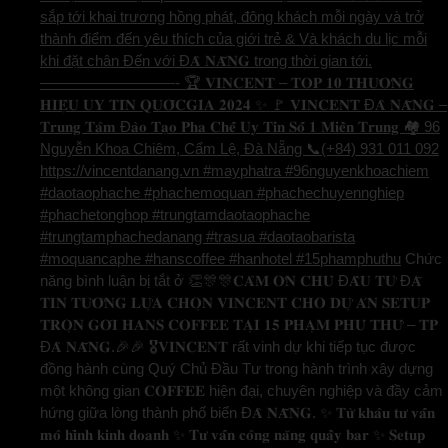
sắp tới khai trương hồng phát, đông khách mỗi ngày và trở
thành điểm đến yêu thích của giới trẻ & Và khách du lịc mỗi
khi đặt chân Đến với Đ𝐀̀ 𝐍𝐀̆̃𝐍𝐆 trong thời gian tới.
—————————- 🏆 𝐕𝐈𝐍𝐂𝐄𝐍𝐓 – 𝐓𝐎𝐏 𝟏𝟎 𝐓𝐇𝐔̛𝐎̛𝐍𝐆
𝐇𝐈𝐄̣̂𝐔 𝐔𝐘 𝐓𝐈́𝐍 𝐐𝐔𝐎̂́𝐂𝐆𝐈𝐀 𝟐𝟎𝟐𝟒 ✨ 🚩 𝐕𝐈𝐍𝐂𝐄𝐍𝐓 Đ𝐀̀ 𝐍𝐀̆̃𝐍𝐆 –
𝐓𝐫𝐮𝐧𝐠 𝐓𝐚̂𝐦 Đ𝐚̀𝐨 𝐓𝐚̣𝐨 𝐏𝐡𝐚 𝐂𝐡𝐞̂́ 𝐔𝐲 𝐓𝐢́𝐧 𝐒𝐨̂́ 𝟏 𝐌𝐢𝐞̂̀𝐧 𝐓𝐫𝐮𝐧𝐠 🏘️ 96
Nguyễn Khoa Chiêm, Cẩm Lệ, Đà Nẵng 📞(+84) 931 011 092
https://vincentdanang.vn #mayphatra #96nguyenkhoachiem
#daotaophache #phachemoquan #phachechuyennghiep
#phachetonghop #trungtamdaotaophache
#trungtamphachedanang #trasua #daotaobarista
#moquancaphe #hanscoffee #hanhotel #15phamphuthu
Chức
năng bình luận bị tắt
ở 👏🎊🎊𝐂𝐀̉𝐌 𝐎̛𝐍 𝐂𝐇𝐔̉ Đ𝐀̂̀𝐔 𝐓𝐔̛ Đ𝐀̃
𝐓𝐈𝐍 𝐓𝐔̛𝐎̛̉𝐍𝐆 𝐋𝐔̛̣𝐀 𝐂𝐇𝐎̣𝐍 𝐕𝐈𝐍𝐂𝐄𝐍𝐓 𝐂𝐇𝐎 𝐃𝐔̛̣ 𝐀́𝐍 𝐒𝐄𝐓𝐔𝐏
𝐓𝐑𝐎̣𝐍 𝐆𝐎́𝐈 𝐇𝐀𝐍𝐒 𝐂𝐎𝐅𝐅𝐄𝐄 𝐓𝐀̣𝐈 𝟏𝟓 𝐏𝐇𝐀̣𝐌 𝐏𝐇𝐔́ 𝐓𝐇𝐔̛́ – 𝐓𝐏
Đ𝐀̀ 𝐍𝐀̆̃𝐍𝐆.🎉🎉 🎖️𝐕𝐈𝐍𝐂𝐄𝐍𝐓 rất vinh dự khi tiếp tục được
đồng hành cùng Quý Chủ Đầu Tư trong hành trình xây dựng
một không gian 𝐂𝐎𝐅𝐅𝐄𝐄 hiện đại, chuyên nghiệp và đầy cảm
hứng giữa lòng thành phố biển Đ𝐀̀ 𝐍𝐀̆̃𝐍𝐆. ✨ 𝐓𝐮̛̀ 𝐤𝐡𝐚̂𝐮 𝐭𝐮̛ 𝐯𝐚̂́𝐧
𝐦𝐨̂ 𝐡𝐢̀𝐧𝐡 𝐤𝐢𝐧𝐡 𝐝𝐨𝐚𝐧𝐡 ✨ 𝐓𝐮̛ 𝐯𝐚̂́𝐧 𝐜𝐨̂𝐧𝐠 𝐧𝐚̆𝐧𝐠 𝐪𝐮𝐚̂̀𝐲 𝐛𝐚𝐫 ✨ 𝐒𝐞𝐭𝐮𝐩