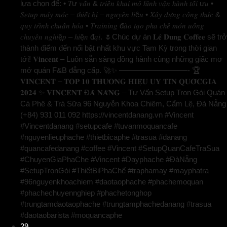
lựa chọn để: • 𝑇ư 𝑣𝑎̂́𝑛 & 𝑡𝑟𝑖𝑒̂̉𝑛 𝑘ℎ𝑎𝑖 𝑚𝑜̂ ℎ𝑖̀𝑛ℎ 𝑣𝑎̣̂𝑛 ℎ𝑎̀𝑛ℎ 𝑡𝑜̂́𝑖 ư𝑢 •
𝑆𝑒𝑡𝑢𝑝 𝑚𝑎́𝑦 𝑚𝑜́𝑐 – 𝑡ℎ𝑖𝑒̂́𝑡 𝑏𝑖̣ – 𝑛𝑔𝑢𝑦𝑒̂𝑛 𝑙𝑖ệ𝑢 • 𝑋𝑎̂𝑦 𝑑𝑢̛̣𝑛𝑔 𝑐𝑜̂𝑛𝑔 𝑡ℎ𝑢̛́𝑐 &
𝑞𝑢𝑦 𝑡𝑟𝑖̀𝑛ℎ 𝑐ℎ𝑢𝑎̂̉𝑛 ℎ𝑜́𝑎 • 𝑇𝑟𝑎𝑖𝑛𝑖𝑛𝑔 đ𝑎̀𝑜 𝑡𝑎̣𝑜 𝑝ℎ𝑎 𝑐ℎ𝑒̂́ 𝑚𝑜́𝑛 𝑢𝑜̂́𝑛𝑔
𝑐ℎ𝑢𝑦𝑒̂𝑛 𝑛𝑔ℎ𝑖ệ𝑝 – ℎ𝑖ệ𝑛 đ𝑎̣𝑖. 🌷Chúc dự án 𝐋𝐞̂ 𝐃𝐮𝐧𝐠 𝐂𝐨𝐟𝐟𝐞𝐞 sẽ trở
thành điểm đến nổi bật nhất khu vực Tam Kỳ trong thời gian
tới! 𝐕𝐢𝐧𝐜𝐞𝐧𝐭 – Luôn sẵn sàng đồng hành cùng những giấc mơ
mở quán F&B đẳng cấp. 🚀✨ —————————- 🏆
𝐕𝐈𝐍𝐂𝐄𝐍𝐓 – 𝐓𝐎𝐏 𝟏𝟎 𝐓𝐇𝐔̛𝐎̛𝐍𝐆 𝐇𝐈𝐄̣̂𝐔 𝐔𝐘 𝐓𝐈́𝐍 𝐐𝐔𝐎̂́𝐂𝐆𝐈𝐀
𝟐𝟎𝟐𝟒 ✨ 𝐕𝐈𝐍𝐂𝐄𝐍𝐓 Đ𝐀̀ 𝐍𝐀̆̃𝐍𝐆 – Tư Vấn Setup Trọn Gói Quán
Cà Phê & Trà Sữa 96 Nguyễn Khoa Chiêm, Cẩm Lệ, Đà Nẵng
(+84) 931 011 092 https://vincentdanang.vn #Vincent
#Vincentdanang #setupcafe #tuvanmoquancafe
#nguyenlieuphache #thietbicaphe #trasua #danang
#quancafedanang #coffee #Vincent #SetupQuanCafeTraSua
#ChuyenGiaPhaChe #Vincent #Dayphache #ĐàNẵng
#SetupTrọnGói #ThiếtBịPhaChế #traphamay #mayphatra
#96nguyenkhoachiem #daotaophache #phachemoquan
#phachechuyennghiep #phachetonghop
#trungtamdaotaophache #trungtamphachedanang #trasua
#daotaobarista #moquancaphe
29