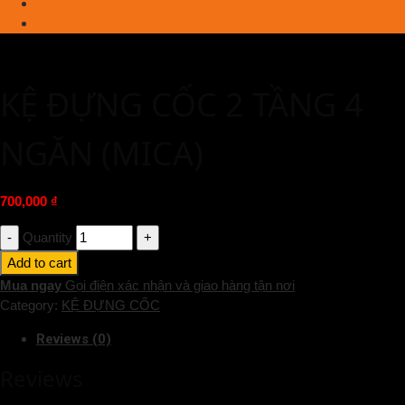
KỆ ĐỰNG CỐC 2 TẦNG 4
NGĂN (MICA)
700,000
₫
Quantity
Add to cart
Mua ngay
Gọi điện xác nhận và giao hàng tận nơi
Category:
KỆ ĐỰNG CỐC
Reviews (0)
Reviews