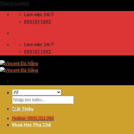
Skip to content
Làm việc 24/7
0931011092
Làm việc 24/7
0931011092
Trang Chủ
Giới Thiệu
Hotline: 0931.011.092
Khoá Học Pha Chế