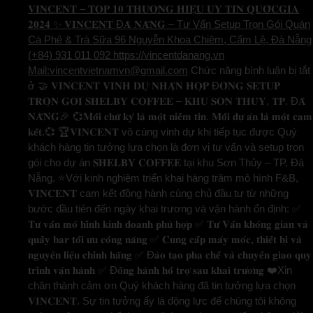
𝐕𝐈𝐍𝐂𝐄𝐍𝐓 – 𝐓𝐎𝐏 𝟏𝟎 𝐓𝐇𝐔̛𝐎̛𝐍𝐆 𝐇𝐈𝐄̣̂𝐔 𝐔𝐘 𝐓𝐈́𝐍 𝐐𝐔𝐎̂́𝐂𝐆𝐈𝐀
𝟐𝟎𝟐𝟒 ✨ 𝐕𝐈𝐍𝐂𝐄𝐍𝐓 Đ𝐀̀ 𝐍𝐀̆̃𝐍𝐆 – Tư Vấn Setup Trọn Gói Quán
Cà Phê & Trà Sữa 96 Nguyễn Khoa Chiêm, Cẩm Lệ, Đà Nẵng
(+84) 931 011 092 https://vincentdanang.vn
Mail:vincentvietnamvn@gmail.com
Chức năng bình luận bị tắt
ở 🤝 𝐕𝐈𝐍𝐂𝐄𝐍𝐓 𝐕𝐈𝐍𝐇 𝐃𝐔̛̣ 𝐍𝐇𝐀̣̂𝐍 𝐇𝐎̛̣𝐏 Đ𝐎̂̀𝐍𝐆 𝐒𝐄𝐓𝐔𝐏
𝐓𝐑𝐎̣𝐍 𝐆𝐎́𝐈 𝐒𝐇𝐄𝐋𝐁𝐘 𝐂𝐎𝐅𝐅𝐄𝐄 – 𝐊𝐇𝐔 𝐒𝐎̛𝐍 𝐓𝐇𝐔̉𝐘, 𝐓𝐏. Đ𝐀̀
𝐍𝐀̆̃𝐍𝐆🎉 💞𝐌𝐨̂̃𝐢 𝐜𝐡𝐮̛̃ 𝐤𝐲́ 𝐥𝐚̀ 𝐦𝐨̣̂𝐭 𝐧𝐢𝐞̂̀𝐦 𝐭𝐢𝐧. 𝐌𝐨̂̃𝐢 𝐝𝐮̛̣ 𝐚́𝐧 𝐥𝐚̀ 𝐦𝐨̣̂𝐭 𝐜𝐚𝐦
𝐤𝐞̂́𝐭.💞 🏆𝐕𝐈𝐍𝐂𝐄𝐍𝐓 vô cùng vinh dự khi tiếp tục được Quý
khách hàng tin tưởng lựa chọn là đơn vị tư vấn và setup trọn
gói cho dự án 𝐒𝐇𝐄𝐋𝐁𝐘 𝐂𝐎𝐅𝐅𝐄𝐄 tại khu Sơn Thủy – TP. Đà
Nẵng. ⭐️Với kinh nghiệm triển khai hàng trăm mô hình F&B,
𝐕𝐈𝐍𝐂𝐄𝐍𝐓 cam kết đồng hành cùng chủ đầu tư từ những
bước đầu tiên đến ngày khai trương và vận hành ổn định: ✅
𝐓𝐮̛ 𝐯𝐚̂́𝐧 𝐦𝐨̂ 𝐡𝐢̀𝐧𝐡 𝐤𝐢𝐧𝐡 𝐝𝐨𝐚𝐧𝐡 𝐩𝐡𝐮̀ 𝐡𝐨̛̣𝐩 ✅ 𝐓𝐮̛ 𝐕𝐚̂́𝐧 𝐤𝐡𝐨̂𝐧𝐠 𝐠𝐢𝐚𝐧 𝐯𝐚̀
𝐪𝐮𝐚̂̀𝐲 𝐛𝐚𝐫 𝐭𝐨̂́𝐢 𝐮̛𝐮 𝐜𝐨̂𝐧𝐠 𝐧𝐚̆𝐧𝐠 ✅ 𝐂𝐮𝐧𝐠 𝐜𝐚̂́𝐩 𝐦𝐚́𝐲 𝐦𝐨́𝐜, 𝐭𝐡𝐢𝐞̂́𝐭 𝐛𝐢̣ 𝐯𝐚̀
𝐧𝐠𝐮𝐲𝐞̂𝐧 𝐥𝐢𝐞̣̂𝐮 𝐜𝐡𝐢́𝐧𝐡 𝐡𝐚̃𝐧𝐠 ✅ Đ𝐚̀𝐨 𝐭𝐚̣𝐨 𝐩𝐡𝐚 𝐜𝐡𝐞̂́ 𝐯𝐚̀ 𝐜𝐡𝐮𝐲𝐞̂̉𝐧 𝐠𝐢𝐚𝐨 𝐪𝐮𝐲
𝐭𝐫𝐢̀𝐧𝐡 𝐯𝐚̣̂𝐧 𝐡𝐚̀𝐧𝐡 ✅ Đ𝐨̂̀𝐧𝐠 𝐡𝐚̀𝐧𝐡 𝐡𝐨̂̃ 𝐭𝐫𝐨̛̣ 𝐬𝐚𝐮 𝐤𝐡𝐚𝐢 𝐭𝐫𝐮̛𝐨̛𝐧𝐠 ❤️Xin
chân thành cảm ơn Quý khách hàng đã tin tưởng lựa chọn
𝐕𝐈𝐍𝐂𝐄𝐍𝐓. Sự tin tưởng ấy là động lực để chúng tôi không