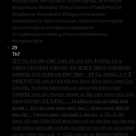
#SetupQuanCafeTraSua #ChuyenGiaPhaChe #Vincent
#Dayphache #ĐàNẵng #SetupTrọnGói #ThiếtBịPhaChế
#traphamay #mayphatra #96nguyenkhoachiem
#daotaophache #phachemoquan #phachechuyennghiep
#phachetonghop #trungtamdaotaophache
#trungtamphachedanang #trasua #daotaobarista
#moquancaphe
29
Th7
👏🎊🎊𝐂𝐀̉𝐌 𝐎̛𝐍 𝐂𝐇𝐔̉ Đ𝐀̂̀𝐔 𝐓𝐔̛ Đ𝐀̃ 𝐓𝐈𝐍 𝐓𝐔̛𝐎̛̉𝐍𝐆 𝐋𝐔̛̣𝐀
𝐂𝐇𝐎̣𝐍 𝐕𝐈𝐍𝐂𝐄𝐍𝐓 𝐂𝐇𝐎 𝐃𝐔̛̣ 𝐀́𝐍 𝐒𝐄𝐓𝐔𝐏 𝐓𝐑𝐎̣𝐍 𝐆𝐎́𝐈 𝐇𝐀𝐍𝐒
𝐂𝐎𝐅𝐅𝐄𝐄 𝐓𝐀̣𝐈 𝟏𝟓 𝐏𝐇𝐀̣𝐌 𝐏𝐇𝐔́ 𝐓𝐇𝐔̛́ – 𝐓𝐏 Đ𝐀̀ 𝐍𝐀̆̃𝐍𝐆.🎉🎉 🎖️
𝐕𝐈𝐍𝐂𝐄𝐍𝐓 rất vinh dự khi tiếp tục được đồng hành cùng Quý
Chủ Đầu Tư trong hành trình xây dựng một không gian
𝐂𝐎𝐅𝐅𝐄𝐄 hiện đại, chuyên nghiệp và đầy cảm hứng giữa lòng
thành phố biển Đ𝐀̀ 𝐍𝐀̆̃𝐍𝐆. ✨ 𝐓𝐮̛̀ 𝐤𝐡𝐚̂𝐮 𝐭𝐮̛ 𝐯𝐚̂́𝐧 𝐦𝐨̂ 𝐡𝐢̀𝐧𝐡 𝐤𝐢𝐧𝐡
𝐝𝐨𝐚𝐧𝐡 ✨ 𝐓𝐮̛ 𝐯𝐚̂́𝐧 𝐜𝐨̂𝐧𝐠 𝐧𝐚̆𝐧𝐠 𝐪𝐮𝐚̂̀𝐲 𝐛𝐚𝐫 ✨ 𝐒𝐞𝐭𝐮𝐩 𝐭𝐫𝐚𝐧𝐠 𝐭𝐡𝐢𝐞̂́𝐭 𝐛𝐢̣
𝐩𝐡𝐚 𝐜𝐡𝐞̂́ ✨ 𝐂𝐡𝐮𝐲𝐞̂̉𝐧 𝐠𝐢𝐚𝐨 𝐯𝐚̣̂𝐧 𝐡𝐚̀𝐧𝐡 & đ𝐚̀𝐨 𝐭𝐚̣𝐨 🌷Tất cả đều
được đội ngũ 𝐕𝐈𝐍𝐂𝐄𝐍𝐓 thực hiện với sự tận tâm và chỉn chu
nhất nhằm mang đến một dự án chất lượng, tối ưu công năng
và vận hành hiệu quả. 🎉 Chúc cho dự án 𝐇𝐀𝐍𝐒 𝐂𝐎𝐅𝐅𝐄𝐄