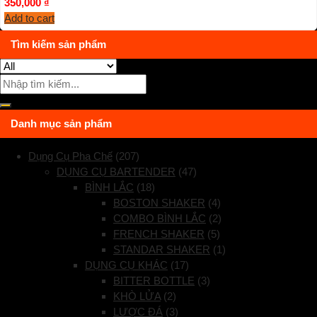
350,000
₫
Add to cart
Tìm kiếm sản phẩm
Danh mục sản phẩm
Dụng Cụ Pha Chế
(207)
DỤNG CỤ BARTENDER
(47)
BÌNH LẮC
(18)
BOSTON SHAKER
(4)
COMBO BÌNH LẮC
(2)
FRENCH SHAKER
(5)
STANDAR SHAKER
(1)
DỤNG CỤ KHÁC
(17)
BITTER BOTTLE
(3)
KHÒ LỬA
(2)
LƯỢC ĐÁ
(3)