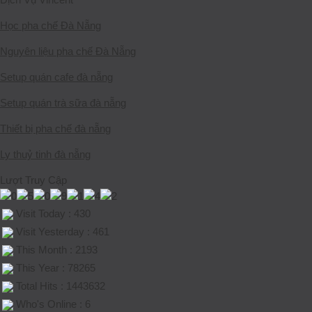
Học pha chế Đà Nẵng
Nguyên liệu pha chế Đà Nẵng
Setup quán cafe đà nẵng
Setup quán trà sữa đà nẵng
Thiết bị pha chế đà nẵng
Ly thuỷ tinh đà nẵng
Lượt Truy Cập
Visit Today : 430
Visit Yesterday : 461
This Month : 2193
This Year : 78265
Total Hits : 1443632
Who's Online : 6