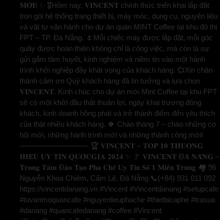
𝐌𝐎̛́𝐈! ✨ 🎖️Hôm nay, 𝐕𝐈𝐍𝐂𝐄𝐍𝐓 chính thức triển khai lắp đặt
trọn gói hệ thống trang thiết bị, máy móc, dụng cụ, nguyên liệu
và vật tư vận hành cho dự án quán MINT Coffee tại khu đô thị
FPT – TP. Đà Nẵng. 🌷Mỗi chiếc máy được lắp đặt, mỗi góc
quầy được hoàn thiện không chỉ là công việc, mà còn là sự
gửi gắm tâm huyết, kinh nghiệm và niềm tin vào một hành
trình khởi nghiệp đầy khát vọng của khách hàng. 💞Xin chân
thành cảm ơn Quý khách hàng đã tin tưởng và lựa chọn
𝐕𝐈𝐍𝐂𝐄𝐍𝐓. Kính chúc cho dự án mới Mint Coffee tại khu FPT
sẽ có một khởi đầu thật thuận lợi, ngày khai trương đông
khách, kinh doanh hồng phát và trở thành điểm đến yêu thích
của thật nhiều khách hàng. 🍀 Chào tháng 7 – chào những cơ
hội mới, những hành trình mới và những thành công mới!
—————————- 🏆 𝐕𝐈𝐍𝐂𝐄𝐍𝐓 – 𝐓𝐎𝐏 𝟏𝟎 𝐓𝐇𝐔̛𝐎̛𝐍𝐆
𝐇𝐈𝐄̣̂𝐔 𝐔𝐘 𝐓𝐈́𝐍 𝐐𝐔𝐎̂́𝐂𝐆𝐈𝐀 𝟐𝟎𝟐𝟒 ✨ 🚩 𝐕𝐈𝐍𝐂𝐄𝐍𝐓 Đ𝐀̀ 𝐍𝐀̆̃𝐍𝐆 –
𝐓𝐫𝐮𝐧𝐠 𝐓𝐚̂𝐦 Đ𝐚̀𝐨 𝐓𝐚̣𝐨 𝐏𝐡𝐚 𝐂𝐡𝐞̂́ 𝐔𝐲 𝐓𝐢́𝐧 𝐒𝐨̂́ 𝟏 𝐌𝐢𝐞̂̀𝐧 𝐓𝐫𝐮𝐧𝐠 🏘️ 96
Nguyễn Khoa Chiêm, Cẩm Lệ, Đà Nẵng 📞(+84) 931 011 092
https://vincentdanang.vn #Vincent #Vincentdanang #setupcafe
#tuvanmoquancafe #nguyenlieuphache #thietbicaphe #trasua
#danang #quancafedanang #coffee #Vincent