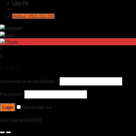
Liên Hệ
Hotline: 0931.011.092
x
x
Login
Username or email address
*
Password
*
Login
Remember me
Lost your password?