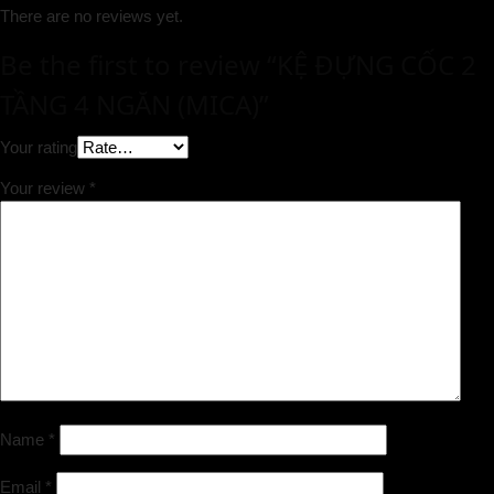
There are no reviews yet.
Be the first to review “KỆ ĐỰNG CỐC 2
TẦNG 4 NGĂN (MICA)”
Your rating
Your review
*
Name
*
Email
*