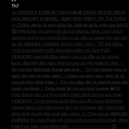
Th7
🤝 𝐕𝐈𝐍𝐂𝐄𝐍𝐓 𝐕𝐈𝐍𝐇 𝐃𝐔̛̣ 𝐍𝐇𝐀̣̂𝐍 𝐇𝐎̛̣𝐏 Đ𝐎̂̀𝐍𝐆 𝐒𝐄𝐓𝐔𝐏 𝐓𝐑𝐎̣𝐍
𝐆𝐎́𝐈 𝐒𝐇𝐄𝐋𝐁𝐘 𝐂𝐎𝐅𝐅𝐄𝐄 – 𝐊𝐇𝐔 𝐒𝐎̛𝐍 𝐓𝐇𝐔̉𝐘, 𝐓𝐏. Đ𝐀̀ 𝐍𝐀̆̃𝐍𝐆
🎉 💞𝐌𝐨̂̃𝐢 𝐜𝐡𝐮̛̃ 𝐤𝐲́ 𝐥𝐚̀ 𝐦𝐨̣̂𝐭 𝐧𝐢𝐞̂̀𝐦 𝐭𝐢𝐧. 𝐌𝐨̂̃𝐢 𝐝𝐮̛̣ 𝐚́𝐧 𝐥𝐚̀ 𝐦𝐨̣̂𝐭 𝐜𝐚𝐦 𝐤𝐞̂́𝐭.💞
🏆𝐕𝐈𝐍𝐂𝐄𝐍𝐓 vô cùng vinh dự khi tiếp tục được Quý khách
hàng tin tưởng lựa chọn là đơn vị tư vấn và setup trọn gói cho
dự án 𝐒𝐇𝐄𝐋𝐁𝐘 𝐂𝐎𝐅𝐅𝐄𝐄 tại khu Sơn Thủy – TP. Đà Nẵng.
⭐️Với kinh nghiệm triển khai hàng trăm mô hình F&B,
𝐕𝐈𝐍𝐂𝐄𝐍𝐓 cam kết đồng hành cùng chủ đầu tư từ những
bước đầu tiên đến ngày khai trương và vận hành ổn định: ✅
𝐓𝐮̛ 𝐯𝐚̂́𝐧 𝐦𝐨̂ 𝐡𝐢̀𝐧𝐡 𝐤𝐢𝐧𝐡 𝐝𝐨𝐚𝐧𝐡 𝐩𝐡𝐮̀ 𝐡𝐨̛̣𝐩 ✅ 𝐓𝐮̛ 𝐕𝐚̂́𝐧 𝐤𝐡𝐨̂𝐧𝐠 𝐠𝐢𝐚𝐧 𝐯𝐚̀
𝐪𝐮𝐚̂̀𝐲 𝐛𝐚𝐫 𝐭𝐨̂́𝐢 𝐮̛𝐮 𝐜𝐨̂𝐧𝐠 𝐧𝐚̆𝐧𝐠 ✅ 𝐂𝐮𝐧𝐠 𝐜𝐚̂́𝐩 𝐦𝐚́𝐲 𝐦𝐨́𝐜, 𝐭𝐡𝐢𝐞̂́𝐭 𝐛𝐢̣ 𝐯𝐚̀
𝐧𝐠𝐮𝐲𝐞̂𝐧 𝐥𝐢𝐞̣̂𝐮 𝐜𝐡𝐢́𝐧𝐡 𝐡𝐚̃𝐧𝐠 ✅ Đ𝐚̀𝐨 𝐭𝐚̣𝐨 𝐩𝐡𝐚 𝐜𝐡𝐞̂́ 𝐯𝐚̀ 𝐜𝐡𝐮𝐲𝐞̂̉𝐧 𝐠𝐢𝐚𝐨 𝐪𝐮𝐲
𝐭𝐫𝐢̀𝐧𝐡 𝐯𝐚̣̂𝐧 𝐡𝐚̀𝐧𝐡 ✅ Đ𝐨̂̀𝐧𝐠 𝐡𝐚̀𝐧𝐡 𝐡𝐨̂̃ 𝐭𝐫𝐨̛̣ 𝐬𝐚𝐮 𝐤𝐡𝐚𝐢 𝐭𝐫𝐮̛𝐨̛𝐧𝐠 ❤️Xin
chân thành cảm ơn Quý khách hàng đã tin tưởng lựa chọn
𝐕𝐈𝐍𝐂𝐄𝐍𝐓. Sự tin tưởng ấy là động lực để chúng tôi không
ngừng nâng cao chất lượng dịch vụ và mang đến những giải
pháp kinh doanh hiệu quả, bền vững. 🎉 Chúc dự án 𝐒𝐇𝐄𝐋𝐁𝐘
𝐂𝐎𝐅𝐅𝐄𝐄 thi công thuận lợi, sớm khai trương hồng phát, đông
khách và ngày càng phát triển. —————————- 🏆