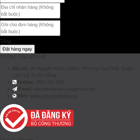
Tổng:
Đặt hàng ngay
THÔNG TIN LIÊN HỆ
Địa chỉ:
96 Nguyễn Khoa Chiêm, Phường Hoà Phát, Quận
Cẩm Lệ, Tp Đà Nẵng
Hotline:
0931.011.092
Email:
vincentvietnamvn@gmail.com
Web:
www.vincentdanang.vn
Dịch Vụ Vincent