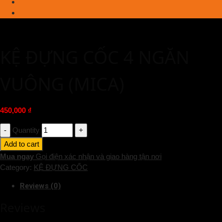
KỆ ĐỰNG CỐC 4 NGĂN
VUÔNG (MICA)
450,000
₫
Quantity
Add to cart
Mua ngay
Gọi điện xác nhận và giao hàng tận nơi
Category:
KỆ ĐỰNG CỐC
Reviews (0)
Reviews