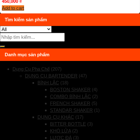
450,000
₫
Add to cart
Tìm kiếm sản phẩm
Danh mục sản phẩm
Dụng Cụ Pha Chế
(207)
DỤNG CỤ BARTENDER
(47)
BÌNH LẮC
(18)
BOSTON SHAKER
(4)
COMBO BÌNH LẮC
(2)
FRENCH SHAKER
(5)
STANDAR SHAKER
(1)
DỤNG CỤ KHÁC
(17)
BITTER BOTTLE
(3)
KHÒ LỬA
(2)
LƯỢC ĐÁ
(3)