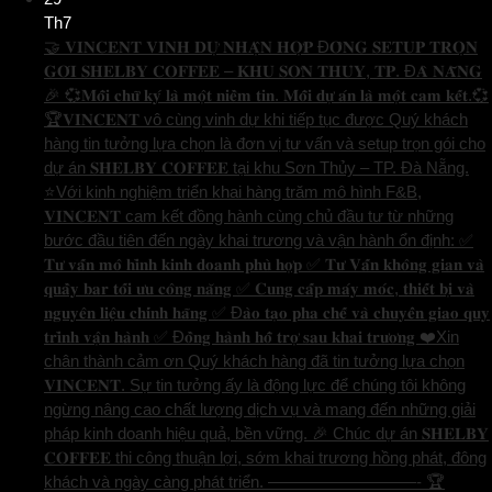
Th7
🤝 𝐕𝐈𝐍𝐂𝐄𝐍𝐓 𝐕𝐈𝐍𝐇 𝐃𝐔̛̣ 𝐍𝐇𝐀̣̂𝐍 𝐇𝐎̛̣𝐏 Đ𝐎̂̀𝐍𝐆 𝐒𝐄𝐓𝐔𝐏 𝐓𝐑𝐎̣𝐍
𝐆𝐎́𝐈 𝐒𝐇𝐄𝐋𝐁𝐘 𝐂𝐎𝐅𝐅𝐄𝐄 – 𝐊𝐇𝐔 𝐒𝐎̛𝐍 𝐓𝐇𝐔̉𝐘, 𝐓𝐏. Đ𝐀̀ 𝐍𝐀̆̃𝐍𝐆
🎉 💞𝐌𝐨̂̃𝐢 𝐜𝐡𝐮̛̃ 𝐤𝐲́ 𝐥𝐚̀ 𝐦𝐨̣̂𝐭 𝐧𝐢𝐞̂̀𝐦 𝐭𝐢𝐧. 𝐌𝐨̂̃𝐢 𝐝𝐮̛̣ 𝐚́𝐧 𝐥𝐚̀ 𝐦𝐨̣̂𝐭 𝐜𝐚𝐦 𝐤𝐞̂́𝐭.💞
🏆𝐕𝐈𝐍𝐂𝐄𝐍𝐓 vô cùng vinh dự khi tiếp tục được Quý khách
hàng tin tưởng lựa chọn là đơn vị tư vấn và setup trọn gói cho
dự án 𝐒𝐇𝐄𝐋𝐁𝐘 𝐂𝐎𝐅𝐅𝐄𝐄 tại khu Sơn Thủy – TP. Đà Nẵng.
⭐️Với kinh nghiệm triển khai hàng trăm mô hình F&B,
𝐕𝐈𝐍𝐂𝐄𝐍𝐓 cam kết đồng hành cùng chủ đầu tư từ những
bước đầu tiên đến ngày khai trương và vận hành ổn định: ✅
𝐓𝐮̛ 𝐯𝐚̂́𝐧 𝐦𝐨̂ 𝐡𝐢̀𝐧𝐡 𝐤𝐢𝐧𝐡 𝐝𝐨𝐚𝐧𝐡 𝐩𝐡𝐮̀ 𝐡𝐨̛̣𝐩 ✅ 𝐓𝐮̛ 𝐕𝐚̂́𝐧 𝐤𝐡𝐨̂𝐧𝐠 𝐠𝐢𝐚𝐧 𝐯𝐚̀
𝐪𝐮𝐚̂̀𝐲 𝐛𝐚𝐫 𝐭𝐨̂́𝐢 𝐮̛𝐮 𝐜𝐨̂𝐧𝐠 𝐧𝐚̆𝐧𝐠 ✅ 𝐂𝐮𝐧𝐠 𝐜𝐚̂́𝐩 𝐦𝐚́𝐲 𝐦𝐨́𝐜, 𝐭𝐡𝐢𝐞̂́𝐭 𝐛𝐢̣ 𝐯𝐚̀
𝐧𝐠𝐮𝐲𝐞̂𝐧 𝐥𝐢𝐞̣̂𝐮 𝐜𝐡𝐢́𝐧𝐡 𝐡𝐚̃𝐧𝐠 ✅ Đ𝐚̀𝐨 𝐭𝐚̣𝐨 𝐩𝐡𝐚 𝐜𝐡𝐞̂́ 𝐯𝐚̀ 𝐜𝐡𝐮𝐲𝐞̂̉𝐧 𝐠𝐢𝐚𝐨 𝐪𝐮𝐲
𝐭𝐫𝐢̀𝐧𝐡 𝐯𝐚̣̂𝐧 𝐡𝐚̀𝐧𝐡 ✅ Đ𝐨̂̀𝐧𝐠 𝐡𝐚̀𝐧𝐡 𝐡𝐨̂̃ 𝐭𝐫𝐨̛̣ 𝐬𝐚𝐮 𝐤𝐡𝐚𝐢 𝐭𝐫𝐮̛𝐨̛𝐧𝐠 ❤️Xin
chân thành cảm ơn Quý khách hàng đã tin tưởng lựa chọn
𝐕𝐈𝐍𝐂𝐄𝐍𝐓. Sự tin tưởng ấy là động lực để chúng tôi không
ngừng nâng cao chất lượng dịch vụ và mang đến những giải
pháp kinh doanh hiệu quả, bền vững. 🎉 Chúc dự án 𝐒𝐇𝐄𝐋𝐁𝐘
𝐂𝐎𝐅𝐅𝐄𝐄 thi công thuận lợi, sớm khai trương hồng phát, đông
khách và ngày càng phát triển. —————————- 🏆