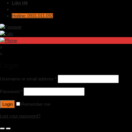
Liên Hệ
Hotline: 0931.011.092
x
x
Login
Username or email address
*
Password
*
Login
Remember me
Lost your password?