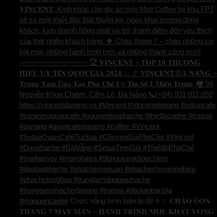
𝐕𝐈𝐍𝐂𝐄𝐍𝐓. Kính chúc cho dự án mới Mint Coffee tại khu FPT
sẽ có một khởi đầu thật thuận lợi, ngày khai trương đông
khách, kinh doanh hồng phát và trở thành điểm đến yêu thích
của thật nhiều khách hàng. 🍀 Chào tháng 7 – chào những cơ
hội mới, những hành trình mới và những thành công mới!
—————————- 🏆 𝐕𝐈𝐍𝐂𝐄𝐍𝐓 – 𝐓𝐎𝐏 𝟏𝟎 𝐓𝐇𝐔̛𝐎̛𝐍𝐆
𝐇𝐈𝐄̣̂𝐔 𝐔𝐘 𝐓𝐈́𝐍 𝐐𝐔𝐎̂́𝐂𝐆𝐈𝐀 𝟐𝟎𝟐𝟒 ✨ 🚩 𝐕𝐈𝐍𝐂𝐄𝐍𝐓 Đ𝐀̀ 𝐍𝐀̆̃𝐍𝐆 –
𝐓𝐫𝐮𝐧𝐠 𝐓𝐚̂𝐦 Đ𝐚̀𝐨 𝐓𝐚̣𝐨 𝐏𝐡𝐚 𝐂𝐡𝐞̂́ 𝐔𝐲 𝐓𝐢́𝐧 𝐒𝐨̂́ 𝟏 𝐌𝐢𝐞̂̀𝐧 𝐓𝐫𝐮𝐧𝐠 🏘️ 96
Nguyễn Khoa Chiêm, Cẩm Lệ, Đà Nẵng 📞(+84) 931 011 092
https://vincentdanang.vn #Vincent #Vincentdanang #setupcafe
#tuvanmoquancafe #nguyenlieuphache #thietbicaphe #trasua
#danang #quancafedanang #coffee #Vincent
#SetupQuanCafeTraSua #ChuyenGiaPhaChe #Vincent
#Dayphache #ĐàNẵng #SetupTrọnGói #ThiếtBịPhaChế
#traphamay #mayphatra #96nguyenkhoachiem
#daotaophache #phachemoquan #phachechuyennghiep
#phachetonghop #trungtamdaotaophache
#trungtamphachedanang #trasua #daotaobarista
#moquancaphe
Chức năng bình luận bị tắt
ở ✨ 𝐂𝐇𝐀̀𝐎 Đ𝐎́𝐍
𝐓𝐇𝐀́𝐍𝐆 𝟕 𝐌𝐀𝐘 𝐌𝐀̆́𝐍 – 𝐇𝐀̀𝐍𝐇 𝐓𝐑𝐈̀𝐍𝐇 𝐌𝐎̛́𝐈, 𝐊𝐇𝐀́𝐓 𝐕𝐎̣𝐍𝐆