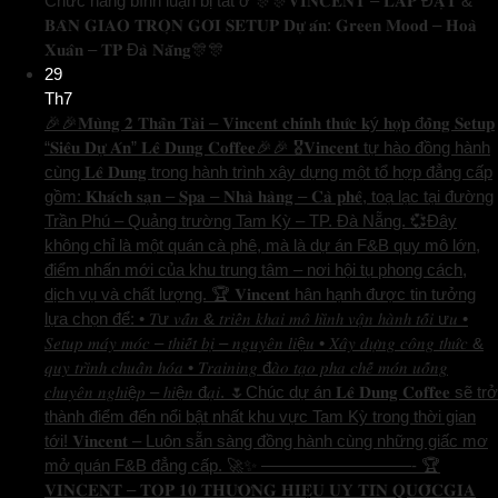
Chức năng bình luận bị tắt
ở 🎊🎊𝐕𝐈𝐍𝐂𝐄𝐍𝐓 – 𝐋𝐀̆́𝐏 Đ𝐀̣̆𝐓 &
𝐁𝐀̀𝐍 𝐆𝐈𝐀𝐎 𝐓𝐑𝐎̣𝐍 𝐆𝐎́𝐈 𝐒𝐄𝐓𝐔𝐏 𝐃𝐮̛̣ 𝐚́𝐧: 𝐆𝐫𝐞𝐞𝐧 𝐌𝐨𝐨𝐝 – 𝐇𝐨𝐚̀
𝐗𝐮𝐚̂𝐧 – 𝐓𝐏 Đ𝐚̀ 𝐍𝐚̆̃𝐧𝐠🎊🎊
29
Th7
🎉🎉𝐌𝐮̀𝐧𝐠 𝟐 𝐓𝐡𝐚̂̀𝐧 𝐓𝐚̀𝐢 – 𝐕𝐢𝐧𝐜𝐞𝐧𝐭 𝐜𝐡𝐢́𝐧𝐡 𝐭𝐡𝐮̛́𝐜 𝐤ý 𝐡𝐨̛̣𝐩 đ𝐨̂̀𝐧𝐠 𝐒𝐞𝐭𝐮𝐩
“𝐒𝐢𝐞̂𝐮 𝐃𝐮̛̣ 𝐀́𝐧” 𝐋𝐞̂ 𝐃𝐮𝐧𝐠 𝐂𝐨𝐟𝐟𝐞𝐞🎉🎉 🎖️𝐕𝐢𝐧𝐜𝐞𝐧𝐭 tự hào đồng hành
cùng 𝐋𝐞̂ 𝐃𝐮𝐧𝐠 trong hành trình xây dựng một tổ hợp đẳng cấp
gồm: 𝐊𝐡𝐚́𝐜𝐡 𝐬𝐚̣𝐧 – 𝐒𝐩𝐚 – 𝐍𝐡𝐚̀ 𝐡𝐚̀𝐧𝐠 – 𝐂𝐚̀ 𝐩𝐡𝐞̂, toạ lạc tại đường
Trần Phú – Quảng trường Tam Kỳ – TP. Đà Nẵng. 💞Đây
không chỉ là một quán cà phê, mà là dự án F&B quy mô lớn,
điểm nhấn mới của khu trung tâm – nơi hội tụ phong cách,
dịch vụ và chất lượng. 🏆 𝐕𝐢𝐧𝐜𝐞𝐧𝐭 hân hạnh được tin tưởng
lựa chọn để: • 𝑇ư 𝑣𝑎̂́𝑛 & 𝑡𝑟𝑖𝑒̂̉𝑛 𝑘ℎ𝑎𝑖 𝑚𝑜̂ ℎ𝑖̀𝑛ℎ 𝑣𝑎̣̂𝑛 ℎ𝑎̀𝑛ℎ 𝑡𝑜̂́𝑖 ư𝑢 •
𝑆𝑒𝑡𝑢𝑝 𝑚𝑎́𝑦 𝑚𝑜́𝑐 – 𝑡ℎ𝑖𝑒̂́𝑡 𝑏𝑖̣ – 𝑛𝑔𝑢𝑦𝑒̂𝑛 𝑙𝑖ệ𝑢 • 𝑋𝑎̂𝑦 𝑑𝑢̛̣𝑛𝑔 𝑐𝑜̂𝑛𝑔 𝑡ℎ𝑢̛́𝑐 &
𝑞𝑢𝑦 𝑡𝑟𝑖̀𝑛ℎ 𝑐ℎ𝑢𝑎̂̉𝑛 ℎ𝑜́𝑎 • 𝑇𝑟𝑎𝑖𝑛𝑖𝑛𝑔 đ𝑎̀𝑜 𝑡𝑎̣𝑜 𝑝ℎ𝑎 𝑐ℎ𝑒̂́ 𝑚𝑜́𝑛 𝑢𝑜̂́𝑛𝑔
𝑐ℎ𝑢𝑦𝑒̂𝑛 𝑛𝑔ℎ𝑖ệ𝑝 – ℎ𝑖ệ𝑛 đ𝑎̣𝑖. 🌷Chúc dự án 𝐋𝐞̂ 𝐃𝐮𝐧𝐠 𝐂𝐨𝐟𝐟𝐞𝐞 sẽ trở
thành điểm đến nổi bật nhất khu vực Tam Kỳ trong thời gian
tới! 𝐕𝐢𝐧𝐜𝐞𝐧𝐭 – Luôn sẵn sàng đồng hành cùng những giấc mơ
mở quán F&B đẳng cấp. 🚀✨ —————————- 🏆
𝐕𝐈𝐍𝐂𝐄𝐍𝐓 – 𝐓𝐎𝐏 𝟏𝟎 𝐓𝐇𝐔̛𝐎̛𝐍𝐆 𝐇𝐈𝐄̣̂𝐔 𝐔𝐘 𝐓𝐈́𝐍 𝐐𝐔𝐎̂́𝐂𝐆𝐈𝐀