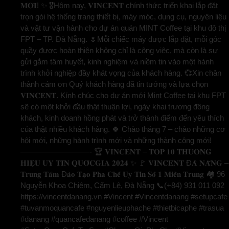
𝐌𝐎̛́𝐈! ✨ 🎖️Hôm nay, 𝐕𝐈𝐍𝐂𝐄𝐍𝐓 chính thức triển khai lắp đặt
trọn gói hệ thống trang thiết bị, máy móc, dụng cụ, nguyên liệu
và vật tư vận hành cho dự án quán MINT Coffee tại khu đô thị
FPT – TP. Đà Nẵng. 🌷Mỗi chiếc máy được lắp đặt, mỗi góc
quầy được hoàn thiện không chỉ là công việc, mà còn là sự
gửi gắm tâm huyết, kinh nghiệm và niềm tin vào một hành
trình khởi nghiệp đầy khát vọng của khách hàng. 💞Xin chân
thành cảm ơn Quý khách hàng đã tin tưởng và lựa chọn
𝐕𝐈𝐍𝐂𝐄𝐍𝐓. Kính chúc cho dự án mới Mint Coffee tại khu FPT
sẽ có một khởi đầu thật thuận lợi, ngày khai trương đông
khách, kinh doanh hồng phát và trở thành điểm đến yêu thích
của thật nhiều khách hàng. 🍀 Chào tháng 7 – chào những cơ
hội mới, những hành trình mới và những thành công mới!
—————————- 🏆 𝐕𝐈𝐍𝐂𝐄𝐍𝐓 – 𝐓𝐎𝐏 𝟏𝟎 𝐓𝐇𝐔̛𝐎̛𝐍𝐆
𝐇𝐈𝐄̣̂𝐔 𝐔𝐘 𝐓𝐈́𝐍 𝐐𝐔𝐎̂́𝐂𝐆𝐈𝐀 𝟐𝟎𝟐𝟒 ✨ 🚩 𝐕𝐈𝐍𝐂𝐄𝐍𝐓 Đ𝐀̀ 𝐍𝐀̆̃𝐍𝐆 –
𝐓𝐫𝐮𝐧𝐠 𝐓𝐚̂𝐦 Đ𝐚̀𝐨 𝐓𝐚̣𝐨 𝐏𝐡𝐚 𝐂𝐡𝐞̂́ 𝐔𝐲 𝐓𝐢́𝐧 𝐒𝐨̂́ 𝟏 𝐌𝐢𝐞̂̀𝐧 𝐓𝐫𝐮𝐧𝐠 🏘️ 96
Nguyễn Khoa Chiêm, Cẩm Lệ, Đà Nẵng 📞(+84) 931 011 092
https://vincentdanang.vn #Vincent #Vincentdanang #setupcafe
#tuvanmoquancafe #nguyenlieuphache #thietbicaphe #trasua
#danang #quancafedanang #coffee #Vincent