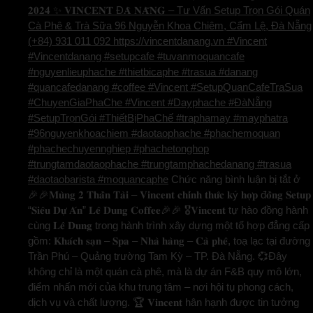
𝟐𝟎𝟐𝟒 ✨ 𝐕𝐈𝐍𝐂𝐄𝐍𝐓 Đ𝐀̀ 𝐍𝐀̆̃𝐍𝐆 – Tư Vấn Setup Trọn Gói Quán
Cà Phê & Trà Sữa 96 Nguyễn Khoa Chiêm, Cẩm Lệ, Đà Nẵng
(+84) 931 011 092 https://vincentdanang.vn #Vincent
#Vincentdanang #setupcafe #tuvanmoquancafe
#nguyenlieuphache #thietbicaphe #trasua #danang
#quancafedanang #coffee #Vincent #SetupQuanCafeTraSua
#ChuyenGiaPhaChe #Vincent #Dayphache #ĐàNẵng
#SetupTrọnGói #ThiếtBịPhaChế #traphamay #mayphatra
#96nguyenkhoachiem #daotaophache #phachemoquan
#phachechuyennghiep #phachetonghop
#trungtamdaotaophache #trungtamphachedanang #trasua
#daotaobarista #moquancaphe
Chức năng bình luận bị tắt
ở
🎉🎉𝐌𝐮̀𝐧𝐠 𝟐 𝐓𝐡𝐚̂̀𝐧 𝐓𝐚̀𝐢 – 𝐕𝐢𝐧𝐜𝐞𝐧𝐭 𝐜𝐡𝐢́𝐧𝐡 𝐭𝐡𝐮̛́𝐜 𝐤ý 𝐡𝐨̛̣𝐩 đ𝐨̂̀𝐧𝐠 𝐒𝐞𝐭𝐮𝐩
“𝐒𝐢𝐞̂𝐮 𝐃𝐮̛̣ 𝐀́𝐧” 𝐋𝐞̂ 𝐃𝐮𝐧𝐠 𝐂𝐨𝐟𝐟𝐞𝐞🎉🎉 🎖️𝐕𝐢𝐧𝐜𝐞𝐧𝐭 tự hào đồng hành
cùng 𝐋𝐞̂ 𝐃𝐮𝐧𝐠 trong hành trình xây dựng một tổ hợp đẳng cấp
gồm: 𝐊𝐡𝐚́𝐜𝐡 𝐬𝐚̣𝐧 – 𝐒𝐩𝐚 – 𝐍𝐡𝐚̀ 𝐡𝐚̀𝐧𝐠 – 𝐂𝐚̀ 𝐩𝐡𝐞̂, toạ lạc tại đường
Trần Phú – Quảng trường Tam Kỳ – TP. Đà Nẵng. 💞Đây
không chỉ là một quán cà phê, mà là dự án F&B quy mô lớn,
điểm nhấn mới của khu trung tâm – nơi hội tụ phong cách,
dịch vụ và chất lượng. 🏆 𝐕𝐢𝐧𝐜𝐞𝐧𝐭 hân hạnh được tin tưởng