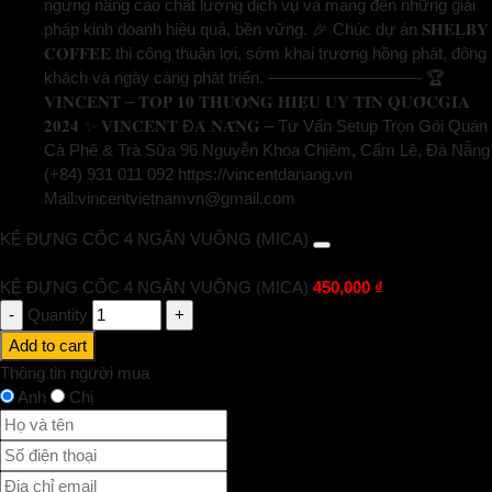
ngừng nâng cao chất lượng dịch vụ và mang đến những giải
pháp kinh doanh hiệu quả, bền vững. 🎉 Chúc dự án 𝐒𝐇𝐄𝐋𝐁𝐘
𝐂𝐎𝐅𝐅𝐄𝐄 thi công thuận lợi, sớm khai trương hồng phát, đông
khách và ngày càng phát triển. —————————- 🏆
𝐕𝐈𝐍𝐂𝐄𝐍𝐓 – 𝐓𝐎𝐏 𝟏𝟎 𝐓𝐇𝐔̛𝐎̛𝐍𝐆 𝐇𝐈𝐄̣̂𝐔 𝐔𝐘 𝐓𝐈́𝐍 𝐐𝐔𝐎̂́𝐂𝐆𝐈𝐀
𝟐𝟎𝟐𝟒 ✨ 𝐕𝐈𝐍𝐂𝐄𝐍𝐓 Đ𝐀̀ 𝐍𝐀̆̃𝐍𝐆 – Tư Vấn Setup Trọn Gói Quán
Cà Phê & Trà Sữa 96 Nguyễn Khoa Chiêm, Cẩm Lệ, Đà Nẵng
(+84) 931 011 092 https://vincentdanang.vn
Mail:vincentvietnamvn@gmail.com
KỆ ĐỰNG CỐC 4 NGĂN VUÔNG (MICA)
KỆ ĐỰNG CỐC 4 NGĂN VUÔNG (MICA)
450,000
₫
Quantity
Add to cart
Thông tin người mua
Anh
Chị