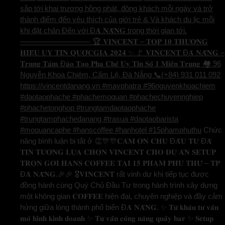
sắp tới khai trương hồng phát, đông khách mỗi ngày và trở
thành điểm đến yêu thích của giới trẻ & Và khách du lịc mỗi
khi đặt chân Đến với Đ𝐀̀ 𝐍𝐀̆̃𝐍𝐆 trong thời gian tới.
—————————- 🏆 𝐕𝐈𝐍𝐂𝐄𝐍𝐓 – 𝐓𝐎𝐏 𝟏𝟎 𝐓𝐇𝐔̛𝐎̛𝐍𝐆
𝐇𝐈𝐄̣̂𝐔 𝐔𝐘 𝐓𝐈́𝐍 𝐐𝐔𝐎̂́𝐂𝐆𝐈𝐀 𝟐𝟎𝟐𝟒 ✨ 🚩 𝐕𝐈𝐍𝐂𝐄𝐍𝐓 Đ𝐀̀ 𝐍𝐀̆̃𝐍𝐆 –
𝐓𝐫𝐮𝐧𝐠 𝐓𝐚̂𝐦 Đ𝐚̀𝐨 𝐓𝐚̣𝐨 𝐏𝐡𝐚 𝐂𝐡𝐞̂́ 𝐔𝐲 𝐓𝐢́𝐧 𝐒𝐨̂́ 𝟏 𝐌𝐢𝐞̂̀𝐧 𝐓𝐫𝐮𝐧𝐠 🏘️ 96
Nguyễn Khoa Chiêm, Cẩm Lệ, Đà Nẵng 📞(+84) 931 011 092
https://vincentdanang.vn #mayphatra #96nguyenkhoachiem
#daotaophache #phachemoquan #phachechuyennghiep
#phachetonghop #trungtamdaotaophache
#trungtamphachedanang #trasua #daotaobarista
#moquancaphe #hanscoffee #hanhotel #15phamphuthu
Chức
năng bình luận bị tắt
ở 👏🎊🎊𝐂𝐀̉𝐌 𝐎̛𝐍 𝐂𝐇𝐔̉ Đ𝐀̂̀𝐔 𝐓𝐔̛ Đ𝐀̃
𝐓𝐈𝐍 𝐓𝐔̛𝐎̛̉𝐍𝐆 𝐋𝐔̛̣𝐀 𝐂𝐇𝐎̣𝐍 𝐕𝐈𝐍𝐂𝐄𝐍𝐓 𝐂𝐇𝐎 𝐃𝐔̛̣ 𝐀́𝐍 𝐒𝐄𝐓𝐔𝐏
𝐓𝐑𝐎̣𝐍 𝐆𝐎́𝐈 𝐇𝐀𝐍𝐒 𝐂𝐎𝐅𝐅𝐄𝐄 𝐓𝐀̣𝐈 𝟏𝟓 𝐏𝐇𝐀̣𝐌 𝐏𝐇𝐔́ 𝐓𝐇𝐔̛́ – 𝐓𝐏
Đ𝐀̀ 𝐍𝐀̆̃𝐍𝐆.🎉🎉 🎖️𝐕𝐈𝐍𝐂𝐄𝐍𝐓 rất vinh dự khi tiếp tục được
đồng hành cùng Quý Chủ Đầu Tư trong hành trình xây dựng
một không gian 𝐂𝐎𝐅𝐅𝐄𝐄 hiện đại, chuyên nghiệp và đầy cảm
hứng giữa lòng thành phố biển Đ𝐀̀ 𝐍𝐀̆̃𝐍𝐆. ✨ 𝐓𝐮̛̀ 𝐤𝐡𝐚̂𝐮 𝐭𝐮̛ 𝐯𝐚̂́𝐧
𝐦𝐨̂ 𝐡𝐢̀𝐧𝐡 𝐤𝐢𝐧𝐡 𝐝𝐨𝐚𝐧𝐡 ✨ 𝐓𝐮̛ 𝐯𝐚̂́𝐧 𝐜𝐨̂𝐧𝐠 𝐧𝐚̆𝐧𝐠 𝐪𝐮𝐚̂̀𝐲 𝐛𝐚𝐫 ✨ 𝐒𝐞𝐭𝐮𝐩