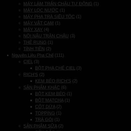
MÁY LÀM TRÂN CHÂU TỰ ĐỘNG
(1)
MÁY LỌC NƯỚC
(1)
MÁY PHA TRÀ SIÊU TỐC
(1)
MÁY VẮT CAM
(1)
MÁY XAY
(4)
NỒI NẤU TRÂN CHÂU
(3)
THẺ RUNG
(1)
TÍNH TIỀN
(2)
Nguyên Liệu Pha Chế
(111)
CIEL
(3)
BỘT PHA CHẾ CIEL
(3)
RICH'S
(2)
KEM BÉO RICH'S
(2)
SẢN PHẨM KHÁC
(6)
BỘT KEM BÉO
(1)
BỘT MATCHA
(1)
CỐT DỪA
(2)
TOPPING
(1)
TRÀ GÓI
(1)
SẢN PHẨM SỮA
(2)