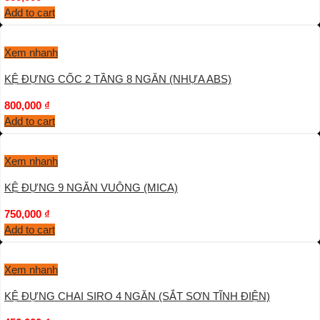
Add to cart
Xem nhanh
KỆ ĐỰNG CỐC 2 TẦNG 8 NGĂN (NHỰA ABS)
800,000
₫
Add to cart
Xem nhanh
KỆ ĐỰNG 9 NGĂN VUÔNG (MICA)
750,000
₫
Add to cart
Xem nhanh
KỆ ĐỰNG CHAI SIRO 4 NGĂN (SẮT SƠN TĨNH ĐIỆN)