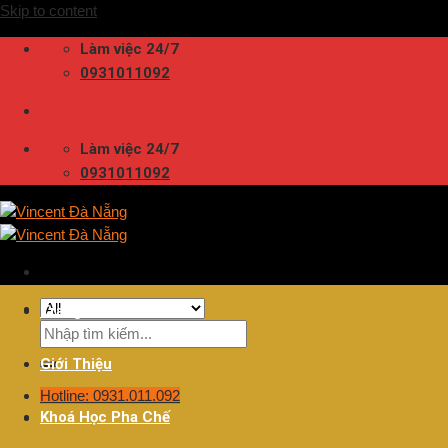
Skip to content
Làm việc 24/7
0931011092
Làm việc 24/7
0931011092
Trang Chủ
Giới Thiệu
Hotline: 0931.011.092
Khoá Học Pha Chế