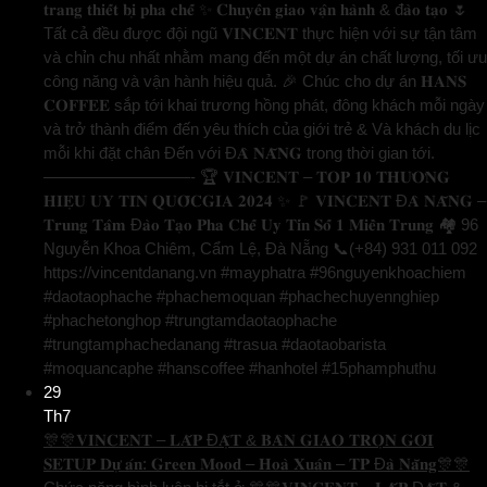
𝐭𝐫𝐚𝐧𝐠 𝐭𝐡𝐢𝐞̂́𝐭 𝐛𝐢̣ 𝐩𝐡𝐚 𝐜𝐡𝐞̂́ ✨ 𝐂𝐡𝐮𝐲𝐞̂̉𝐧 𝐠𝐢𝐚𝐨 𝐯𝐚̣̂𝐧 𝐡𝐚̀𝐧𝐡 & đ𝐚̀𝐨 𝐭𝐚̣𝐨 🌷
Tất cả đều được đội ngũ 𝐕𝐈𝐍𝐂𝐄𝐍𝐓 thực hiện với sự tận tâm
và chỉn chu nhất nhằm mang đến một dự án chất lượng, tối ưu
công năng và vận hành hiệu quả. 🎉 Chúc cho dự án 𝐇𝐀𝐍𝐒
𝐂𝐎𝐅𝐅𝐄𝐄 sắp tới khai trương hồng phát, đông khách mỗi ngày
và trở thành điểm đến yêu thích của giới trẻ & Và khách du lịc
mỗi khi đặt chân Đến với Đ𝐀̀ 𝐍𝐀̆̃𝐍𝐆 trong thời gian tới.
—————————- 🏆 𝐕𝐈𝐍𝐂𝐄𝐍𝐓 – 𝐓𝐎𝐏 𝟏𝟎 𝐓𝐇𝐔̛𝐎̛𝐍𝐆
𝐇𝐈𝐄̣̂𝐔 𝐔𝐘 𝐓𝐈́𝐍 𝐐𝐔𝐎̂́𝐂𝐆𝐈𝐀 𝟐𝟎𝟐𝟒 ✨ 🚩 𝐕𝐈𝐍𝐂𝐄𝐍𝐓 Đ𝐀̀ 𝐍𝐀̆̃𝐍𝐆 –
𝐓𝐫𝐮𝐧𝐠 𝐓𝐚̂𝐦 Đ𝐚̀𝐨 𝐓𝐚̣𝐨 𝐏𝐡𝐚 𝐂𝐡𝐞̂́ 𝐔𝐲 𝐓𝐢́𝐧 𝐒𝐨̂́ 𝟏 𝐌𝐢𝐞̂̀𝐧 𝐓𝐫𝐮𝐧𝐠 🏘️ 96
Nguyễn Khoa Chiêm, Cẩm Lệ, Đà Nẵng 📞(+84) 931 011 092
https://vincentdanang.vn #mayphatra #96nguyenkhoachiem
#daotaophache #phachemoquan #phachechuyennghiep
#phachetonghop #trungtamdaotaophache
#trungtamphachedanang #trasua #daotaobarista
#moquancaphe #hanscoffee #hanhotel #15phamphuthu
29
Th7
🎊🎊𝐕𝐈𝐍𝐂𝐄𝐍𝐓 – 𝐋𝐀̆́𝐏 Đ𝐀̣̆𝐓 & 𝐁𝐀̀𝐍 𝐆𝐈𝐀𝐎 𝐓𝐑𝐎̣𝐍 𝐆𝐎́𝐈
𝐒𝐄𝐓𝐔𝐏 𝐃𝐮̛̣ 𝐚́𝐧: 𝐆𝐫𝐞𝐞𝐧 𝐌𝐨𝐨𝐝 – 𝐇𝐨𝐚̀ 𝐗𝐮𝐚̂𝐧 – 𝐓𝐏 Đ𝐚̀ 𝐍𝐚̆̃𝐧𝐠🎊🎊