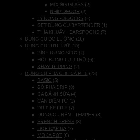
MIXING GLASS
(2)
NHÍP DECOR
(2)
LY ĐONG - JIGGERS
(4)
SET DỤNG CỤ BARTENDER
(1)
THÌA KHUẤY - BARSPOONS
(7)
DỤNG CỤ ĐO LƯỜNG
(18)
DỤNG CỤ LƯU TRỮ
(10)
BÌNH ĐỰNG SIRO
(2)
HỘP ĐỰNG LƯU TRỮ
(6)
KHAY TOPPING
(2)
DỤNG CỤ PHA CHẾ CÀ PHÊ
(73)
BASIC
(5)
BỘ PHA DRIP
(9)
CA ĐÁNH SỮA
(4)
CÂN ĐIỆN TỬ
(1)
DRIP KETTLE
(7)
DỤNG CỤ NÉN - TEMPER
(8)
FRENCH PRESS
(3)
HỘP ĐẬP BÃ
(7)
MOKA POT
(6)