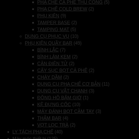
PHA CHẾ CÀ PHÊ THỦ CÔNG
(5)
PHA CHẾ COLD BREW
(2)
PHỤ KIỆN
(9)
TAMPER BASE
(2)
TAMPING MAT
(5)
DỤNG CỤ PHỤC VỤ
(10)
PHỤ KIỆN QUẦY BAR
(49)
BÌNH LẮC
(7)
BÌNH LÀM KEM
(2)
CÂN ĐIỆN TỬ
(2)
CÂY SỤC BỌT CÀ PHÊ
(2)
CHÀY DẦM
(2)
DỤNG CỤ PHA CHẾ CƠ BẢN
(11)
DỤNG CỤ VẮT CHANH
(3)
ĐỒNG HỒ BẤM GIỜ
(1)
KỆ ĐỰNG CỐC
(10)
MÁY ĐÁNH BỌT CẦM TAY
(3)
THẢM BAR
(4)
VỢT LỌC TRÀ
(2)
LY TÁCH PHA CHẾ
(40)
Máy móc thiết bị
(125)