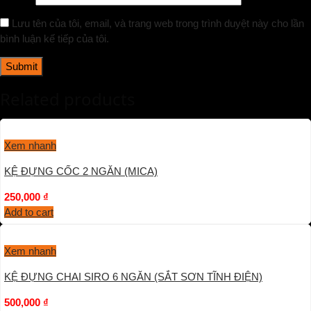
Lưu tên của tôi, email, và trang web trong trình duyệt này cho lần
bình luận kế tiếp của tôi.
Related products
Xem nhanh
KỆ ĐỰNG CỐC 2 NGĂN (MICA)
250,000
₫
Add to cart
Xem nhanh
KỆ ĐỰNG CHAI SIRO 6 NGĂN (SẮT SƠN TĨNH ĐIỆN)
500,000
₫