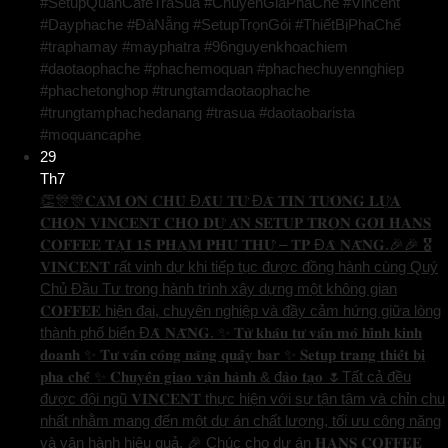
#SetupQuanCafeTraSua #ChuyenGiaPhaChe #Vincent
#Dayphache #ĐàNẵng #SetupTrọnGói #ThiếtBịPhaChế
#traphamay #mayphatra #96nguyenkhoachiem
#daotaophache #phachemoquan #phachechuyennghiep
#phachetonghop #trungtamdaotaophache
#trungtamphachedanang #trasua #daotaobarista
#moquancaphe
29
Th7
👏🎊🎊𝐂𝐀̉𝐌 𝐎̛𝐍 𝐂𝐇𝐔̉ Đ𝐀̂̀𝐔 𝐓𝐔̛ Đ𝐀̃ 𝐓𝐈𝐍 𝐓𝐔̛𝐎̛̉𝐍𝐆 𝐋𝐔̛̣𝐀
𝐂𝐇𝐎̣𝐍 𝐕𝐈𝐍𝐂𝐄𝐍𝐓 𝐂𝐇𝐎 𝐃𝐔̛̣ 𝐀́𝐍 𝐒𝐄𝐓𝐔𝐏 𝐓𝐑𝐎̣𝐍 𝐆𝐎́𝐈 𝐇𝐀𝐍𝐒
𝐂𝐎𝐅𝐅𝐄𝐄 𝐓𝐀̣𝐈 𝟏𝟓 𝐏𝐇𝐀̣𝐌 𝐏𝐇𝐔́ 𝐓𝐇𝐔̛́ – 𝐓𝐏 Đ𝐀̀ 𝐍𝐀̆̃𝐍𝐆.🎉🎉 🎖️
𝐕𝐈𝐍𝐂𝐄𝐍𝐓 rất vinh dự khi tiếp tục được đồng hành cùng Quý
Chủ Đầu Tư trong hành trình xây dựng một không gian
𝐂𝐎𝐅𝐅𝐄𝐄 hiện đại, chuyên nghiệp và đầy cảm hứng giữa lòng
thành phố biển Đ𝐀̀ 𝐍𝐀̆̃𝐍𝐆. ✨ 𝐓𝐮̛̀ 𝐤𝐡𝐚̂𝐮 𝐭𝐮̛ 𝐯𝐚̂́𝐧 𝐦𝐨̂ 𝐡𝐢̀𝐧𝐡 𝐤𝐢𝐧𝐡
𝐝𝐨𝐚𝐧𝐡 ✨ 𝐓𝐮̛ 𝐯𝐚̂́𝐧 𝐜𝐨̂𝐧𝐠 𝐧𝐚̆𝐧𝐠 𝐪𝐮𝐚̂̀𝐲 𝐛𝐚𝐫 ✨ 𝐒𝐞𝐭𝐮𝐩 𝐭𝐫𝐚𝐧𝐠 𝐭𝐡𝐢𝐞̂́𝐭 𝐛𝐢̣
𝐩𝐡𝐚 𝐜𝐡𝐞̂́ ✨ 𝐂𝐡𝐮𝐲𝐞̂̉𝐧 𝐠𝐢𝐚𝐨 𝐯𝐚̣̂𝐧 𝐡𝐚̀𝐧𝐡 & đ𝐚̀𝐨 𝐭𝐚̣𝐨 🌷Tất cả đều
được đội ngũ 𝐕𝐈𝐍𝐂𝐄𝐍𝐓 thực hiện với sự tận tâm và chỉn chu
nhất nhằm mang đến một dự án chất lượng, tối ưu công năng
và vận hành hiệu quả. 🎉 Chúc cho dự án 𝐇𝐀𝐍𝐒 𝐂𝐎𝐅𝐅𝐄𝐄