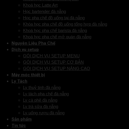
Khoá học Latte Art
Học bartender đà nẵng
Học pha chế đồ uống tại đà nẵng
Khóa học pha chế đồ uống tổng hợp đà nẵng
Khoá học pha chế barista đà nẵng
Khoá học pha chế mở quán đà nẵng
Nguyên Liệu Pha Chế
Dịch vụ setup
GÓI DỊCH VỤ SETUP MENU
GÓI DỊCH VỤ SETUP CƠ BẢN
GÓI DỊCH VỤ SETUP NÂNG CAO
Máy móc thiết bị
Ly Tách
Ly thuỷ tinh đà nẵng
Ly tách pha chế đà nẵng
Ly cà phê đà nẵng
Ly trà sữa đà nẵng
Ly uống rượu đà nẵng
Sản phẩm
Tin tức