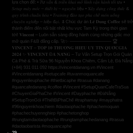
lựa chọn để: • 𝑇ư 𝑣𝑎̂́𝑛 & 𝑡𝑟𝑖𝑒̂̉𝑛 𝑘ℎ𝑎𝑖 𝑚𝑜̂ ℎ𝑖̀𝑛ℎ 𝑣𝑎̣̂𝑛 ℎ𝑎̀𝑛ℎ 𝑡𝑜̂́𝑖 ư𝑢 •
𝑆𝑒𝑡𝑢𝑝 𝑚𝑎́𝑦 𝑚𝑜́𝑐 – 𝑡ℎ𝑖𝑒̂́𝑡 𝑏𝑖̣ – 𝑛𝑔𝑢𝑦𝑒̂𝑛 𝑙𝑖ệ𝑢 • 𝑋𝑎̂𝑦 𝑑𝑢̛̣𝑛𝑔 𝑐𝑜̂𝑛𝑔 𝑡ℎ𝑢̛́𝑐 &
𝑞𝑢𝑦 𝑡𝑟𝑖̀𝑛ℎ 𝑐ℎ𝑢𝑎̂̉𝑛 ℎ𝑜́𝑎 • 𝑇𝑟𝑎𝑖𝑛𝑖𝑛𝑔 đ𝑎̀𝑜 𝑡𝑎̣𝑜 𝑝ℎ𝑎 𝑐ℎ𝑒̂́ 𝑚𝑜́𝑛 𝑢𝑜̂́𝑛𝑔
𝑐ℎ𝑢𝑦𝑒̂𝑛 𝑛𝑔ℎ𝑖ệ𝑝 – ℎ𝑖ệ𝑛 đ𝑎̣𝑖. 🌷Chúc dự án 𝐋𝐞̂ 𝐃𝐮𝐧𝐠 𝐂𝐨𝐟𝐟𝐞𝐞 sẽ trở
thành điểm đến nổi bật nhất khu vực Tam Kỳ trong thời gian
tới! 𝐕𝐢𝐧𝐜𝐞𝐧𝐭 – Luôn sẵn sàng đồng hành cùng những giấc mơ
mở quán F&B đẳng cấp. 🚀✨ —————————- 🏆
𝐕𝐈𝐍𝐂𝐄𝐍𝐓 – 𝐓𝐎𝐏 𝟏𝟎 𝐓𝐇𝐔̛𝐎̛𝐍𝐆 𝐇𝐈𝐄̣̂𝐔 𝐔𝐘 𝐓𝐈́𝐍 𝐐𝐔𝐎̂́𝐂𝐆𝐈𝐀
𝟐𝟎𝟐𝟒 ✨ 𝐕𝐈𝐍𝐂𝐄𝐍𝐓 Đ𝐀̀ 𝐍𝐀̆̃𝐍𝐆 – Tư Vấn Setup Trọn Gói Quán
Cà Phê & Trà Sữa 96 Nguyễn Khoa Chiêm, Cẩm Lệ, Đà Nẵng
(+84) 931 011 092 https://vincentdanang.vn #Vincent
#Vincentdanang #setupcafe #tuvanmoquancafe
#nguyenlieuphache #thietbicaphe #trasua #danang
#quancafedanang #coffee #Vincent #SetupQuanCafeTraSua
#ChuyenGiaPhaChe #Vincent #Dayphache #ĐàNẵng
#SetupTrọnGói #ThiếtBịPhaChế #traphamay #mayphatra
#96nguyenkhoachiem #daotaophache #phachemoquan
#phachechuyennghiep #phachetonghop
#trungtamdaotaophache #trungtamphachedanang #trasua
#daotaobarista #moquancaphe
29