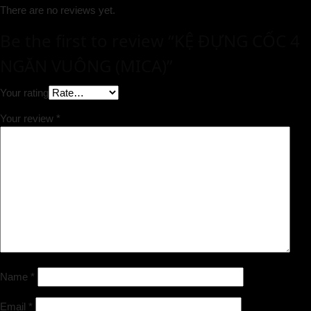
There are no reviews yet.
Be the first to review “KỆ ĐỰNG CỐC 4
NGĂN VUÔNG (MICA)”
Your rating
Your review
*
Name
*
Email
*