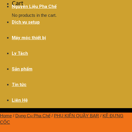
Cart
Nguyên Liệu Pha Chế
No products in the cart.
Dịch vụ setup
Máy móc thiết bị
Ly Tách
Sản phẩm
Tin tức
Liên Hệ
Home
/
Dụng Cụ Pha Chế
/
PHỤ KIỆN QUẦY BAR
/
KỆ ĐỰNG
CỐC