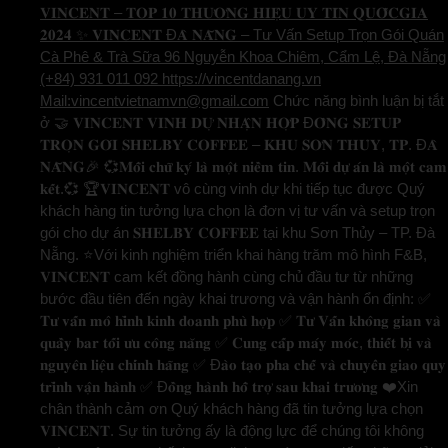
𝐕𝐈𝐍𝐂𝐄𝐍𝐓 – 𝐓𝐎𝐏 𝟏𝟎 𝐓𝐇𝐔̛𝐎̛𝐍𝐆 𝐇𝐈𝐄̣̂𝐔 𝐔𝐘 𝐓𝐈́𝐍 𝐐𝐔𝐎̂́𝐂𝐆𝐈𝐀
𝟐𝟎𝟐𝟒 ✨ 𝐕𝐈𝐍𝐂𝐄𝐍𝐓 Đ𝐀̀ 𝐍𝐀̆̃𝐍𝐆 – Tư Vấn Setup Trọn Gói Quán
Cà Phê & Trà Sữa 96 Nguyễn Khoa Chiêm, Cẩm Lệ, Đà Nẵng
(+84) 931 011 092 https://vincentdanang.vn
Mail:vincentvietnamvn@gmail.com
Chức năng bình luận bị tắt
ở 🤝 𝐕𝐈𝐍𝐂𝐄𝐍𝐓 𝐕𝐈𝐍𝐇 𝐃𝐔̛̣ 𝐍𝐇𝐀̣̂𝐍 𝐇𝐎̛̣𝐏 Đ𝐎̂̀𝐍𝐆 𝐒𝐄𝐓𝐔𝐏
𝐓𝐑𝐎̣𝐍 𝐆𝐎́𝐈 𝐒𝐇𝐄𝐋𝐁𝐘 𝐂𝐎𝐅𝐅𝐄𝐄 – 𝐊𝐇𝐔 𝐒𝐎̛𝐍 𝐓𝐇𝐔̉𝐘, 𝐓𝐏. Đ𝐀̀
𝐍𝐀̆̃𝐍𝐆🎉 💞𝐌𝐨̂̃𝐢 𝐜𝐡𝐮̛̃ 𝐤𝐲́ 𝐥𝐚̀ 𝐦𝐨̣̂𝐭 𝐧𝐢𝐞̂̀𝐦 𝐭𝐢𝐧. 𝐌𝐨̂̃𝐢 𝐝𝐮̛̣ 𝐚́𝐧 𝐥𝐚̀ 𝐦𝐨̣̂𝐭 𝐜𝐚𝐦
𝐤𝐞̂́𝐭.💞 🏆𝐕𝐈𝐍𝐂𝐄𝐍𝐓 vô cùng vinh dự khi tiếp tục được Quý
khách hàng tin tưởng lựa chọn là đơn vị tư vấn và setup trọn
gói cho dự án 𝐒𝐇𝐄𝐋𝐁𝐘 𝐂𝐎𝐅𝐅𝐄𝐄 tại khu Sơn Thủy – TP. Đà
Nẵng. ⭐️Với kinh nghiệm triển khai hàng trăm mô hình F&B,
𝐕𝐈𝐍𝐂𝐄𝐍𝐓 cam kết đồng hành cùng chủ đầu tư từ những
bước đầu tiên đến ngày khai trương và vận hành ổn định: ✅
𝐓𝐮̛ 𝐯𝐚̂́𝐧 𝐦𝐨̂ 𝐡𝐢̀𝐧𝐡 𝐤𝐢𝐧𝐡 𝐝𝐨𝐚𝐧𝐡 𝐩𝐡𝐮̀ 𝐡𝐨̛̣𝐩 ✅ 𝐓𝐮̛ 𝐕𝐚̂́𝐧 𝐤𝐡𝐨̂𝐧𝐠 𝐠𝐢𝐚𝐧 𝐯𝐚̀
𝐪𝐮𝐚̂̀𝐲 𝐛𝐚𝐫 𝐭𝐨̂́𝐢 𝐮̛𝐮 𝐜𝐨̂𝐧𝐠 𝐧𝐚̆𝐧𝐠 ✅ 𝐂𝐮𝐧𝐠 𝐜𝐚̂́𝐩 𝐦𝐚́𝐲 𝐦𝐨́𝐜, 𝐭𝐡𝐢𝐞̂́𝐭 𝐛𝐢̣ 𝐯𝐚̀
𝐧𝐠𝐮𝐲𝐞̂𝐧 𝐥𝐢𝐞̣̂𝐮 𝐜𝐡𝐢́𝐧𝐡 𝐡𝐚̃𝐧𝐠 ✅ Đ𝐚̀𝐨 𝐭𝐚̣𝐨 𝐩𝐡𝐚 𝐜𝐡𝐞̂́ 𝐯𝐚̀ 𝐜𝐡𝐮𝐲𝐞̂̉𝐧 𝐠𝐢𝐚𝐨 𝐪𝐮𝐲
𝐭𝐫𝐢̀𝐧𝐡 𝐯𝐚̣̂𝐧 𝐡𝐚̀𝐧𝐡 ✅ Đ𝐨̂̀𝐧𝐠 𝐡𝐚̀𝐧𝐡 𝐡𝐨̂̃ 𝐭𝐫𝐨̛̣ 𝐬𝐚𝐮 𝐤𝐡𝐚𝐢 𝐭𝐫𝐮̛𝐨̛𝐧𝐠 ❤️Xin
chân thành cảm ơn Quý khách hàng đã tin tưởng lựa chọn
𝐕𝐈𝐍𝐂𝐄𝐍𝐓. Sự tin tưởng ấy là động lực để chúng tôi không