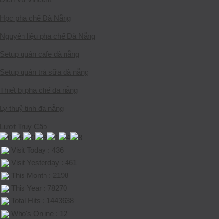
Học pha chế Đà Nẵng
Nguyên liệu pha chế Đà Nẵng
Setup quán cafe đà nẵng
Setup quán trà sữa đà nẵng
Thiết bị pha chế đà nẵng
Ly thuỷ tinh đà nẵng
Lượt Truy Cập
Visit Today : 436
Visit Yesterday : 461
This Month : 2198
This Year : 78270
Total Hits : 1443638
Who's Online : 12