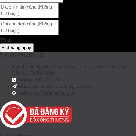
Tổng:
Đặt hàng ngay
THÔNG TIN LIÊN HỆ
Địa chỉ:
96 Nguyễn Khoa Chiêm, Phường Hoà Phát, Quận
Cẩm Lệ, Tp Đà Nẵng
Hotline:
0931.011.092
Email:
vincentvietnamvn@gmail.com
Web:
www.vincentdanang.vn
Dịch Vụ Vincent