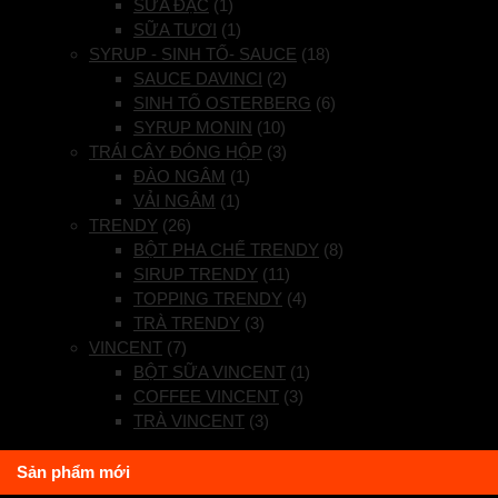
SỮA ĐẶC
(1)
SỮA TƯƠI
(1)
SYRUP - SINH TỐ- SAUCE
(18)
SAUCE DAVINCI
(2)
SINH TỐ OSTERBERG
(6)
SYRUP MONIN
(10)
TRÁI CÂY ĐÓNG HỘP
(3)
ĐÀO NGÂM
(1)
VẢI NGÂM
(1)
TRENDY
(26)
BỘT PHA CHẾ TRENDY
(8)
SIRUP TRENDY
(11)
TOPPING TRENDY
(4)
TRÀ TRENDY
(3)
VINCENT
(7)
BỘT SỮA VINCENT
(1)
COFFEE VINCENT
(3)
TRÀ VINCENT
(3)
Sản phẩm mới