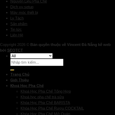
Nguyên Liệu Pha Chế
Dịch vụ setup
Máy móc thiết bị
Ly Tách
Sản phẩm
Tin tức
Liên Hệ
Copyright 2026 ©
Bản quyền thuộc về Vincent Đà Nẵng kế web
bởi
SEOTCT
Trang Chủ
Giới Thiệu
Khoá Học Pha Chế
Khoá Học Pha Chế Tổng Hợp
Khoá học pha chế trà sữa
Khóa Học Pha Chế BARISTA
Khóa Học Pha Chế Rượu COCKTAIL
Khóa Học Pha Chế Mở Quán