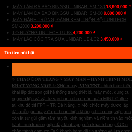
MÁY LÀM ĐÁ BÀO BINGSU UNIBAR ISM-130
18,900,000
₫
MÁY LÀM ĐÁ BÀO BINGSU UNIBAR ISM-90
9,800,000
₫
MÁY ĐÁNH TRỨNG, ĐÁNH KEM, TRỘN BỘT UNITECH
SM-2000
3,200,000
₫
LÒ NƯỚNG UNITECH LU-63
4,200,000
₫
MÁY LẮC CỐC TRÀ SỮA UNIBAR UB-LC2
3,450,000
₫
Tin tức nổi bật
29
Th7
✨ 𝐂𝐇𝐀̀𝐎 Đ𝐎́𝐍 𝐓𝐇𝐀́𝐍𝐆 𝟕 𝐌𝐀𝐘 𝐌𝐀̆́𝐍 – 𝐇𝐀̀𝐍𝐇 𝐓𝐑𝐈̀𝐍𝐇 𝐌𝐎̛́𝐈,
𝐊𝐇𝐀́𝐓 𝐕𝐎̣𝐍𝐆 𝐌𝐎̛́𝐈! ✨ 🎖️Hôm nay, 𝐕𝐈𝐍𝐂𝐄𝐍𝐓 chính thức triển
khai lắp đặt trọn gói hệ thống trang thiết bị, máy móc, dụng cụ,
nguyên liệu và vật tư vận hành cho dự án quán MINT Coffee
tại khu đô thị FPT – TP. Đà Nẵng. 🌷Mỗi chiếc máy được lắp
đặt, mỗi góc quầy được hoàn thiện không chỉ là công việc, mà
còn là sự gửi gắm tâm huyết, kinh nghiệm và niềm tin vào một
hành trình khởi nghiệp đầy khát vọng của khách hàng. 💞Xin
chân thành cảm ơn Quý khách hàng đã tin tưởng và lựa chọn